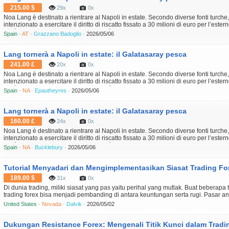
215.00 $
29x
0x
Noa Lang è destinato a rientrare al Napoli in estate. Secondo diverse fonti turche,
intenzionato a esercitare il diritto di riscatto fissato a 30 milioni di euro per l’este
metà stagione. Il club turco, sempre più vicino al titolo con quattro punti di vantagg
Spain ·
AT ·
Grazzano Badoglio ·
2026/05/06
Lang tornerà a Napoli in estate: il Galatasaray pesca
241.00 £
20x
0x
Noa Lang è destinato a rientrare al Napoli in estate. Secondo diverse fonti turche,
intenzionato a esercitare il diritto di riscatto fissato a 30 milioni di euro per l’este
metà stagione. Il club turco, sempre più vicino al titolo con quattro punti di vantagg
Spain ·
NA ·
Epautheyres ·
2026/05/06
Lang tornerà a Napoli in estate: il Galatasaray pesca
160.00 £
24x
0x
Noa Lang è destinato a rientrare al Napoli in estate. Secondo diverse fonti turche,
intenzionato a esercitare il diritto di riscatto fissato a 30 milioni di euro per l’este
metà stagione. Il club turco, sempre più vicino al titolo con quattro punti di vantagg
Spain ·
NA ·
Bucklebury ·
2026/05/06
Tutorial Menyadari dan Mengimplementasikan Siasat Trading For
189.00 $
31x
0x
Di dunia trading, miliki siasat yang pas yaitu perihal yang mutlak. Buat beberapa 
trading forex bisa menjadi pembanding di antara keuntungan serta rugi. Pasar anali
dan penuh ketidaktetapan tuntut tiap-tiap aktor pasar buat mempunyai pendekata
United States ·
Nevada ·
Dalvik ·
2026/05/02