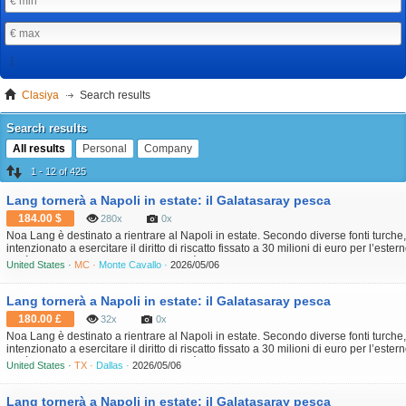
Clasiya
Search results
Search results
All results
Personal
Company
1 - 12 of 425
Lang tornerà a Napoli in estate: il Galatasaray pesca
184.00 $
280x
0x
Noa Lang è destinato a rientrare al Napoli in estate. Secondo diverse fonti turche,
intenzionato a esercitare il diritto di riscatto fissato a 30 milioni di euro per l’este
metà stagione. Il club turco, sempre più vicino al titolo con quattro punti di vantagg
United States ·
MC ·
Monte Cavallo ·
2026/05/06
Lang tornerà a Napoli in estate: il Galatasaray pesca
180.00 £
32x
0x
Noa Lang è destinato a rientrare al Napoli in estate. Secondo diverse fonti turche,
intenzionato a esercitare il diritto di riscatto fissato a 30 milioni di euro per l’este
metà stagione. Il club turco, sempre più vicino al titolo con quattro punti di vantagg
United States ·
TX ·
Dallas ·
2026/05/06
Lang tornerà a Napoli in estate: il Galatasaray pesca