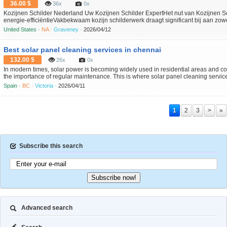
36.00 $
36x
0x
Kozijnen Schilder Nederland Uw Kozijnen Schilder ExpertHet nut van Kozijnen 
energie-efficiëntieVakbekwaam kozijn schilderwerk draagt significant bij aan z
aan de energie-efficiëntie ervan. Wanneer kozijnen vakkundig worden behandeld
United States ·
NA ·
Graveney ·
2026/04/12
mat...
Best solar panel cleaning services in chennai
132.00 $
26x
0x
In modern times, solar power is becoming widely used in residential areas and co
the importance of regular maintenance. This is where solar panel cleaning service
often build up on the panel surface, lowering their energy output. If not cleaned re
Spain ·
BC ·
Victoria ·
2026/04/11
1
2
3
>
»
Subscribe this search
Subscribe now!
Advanced search