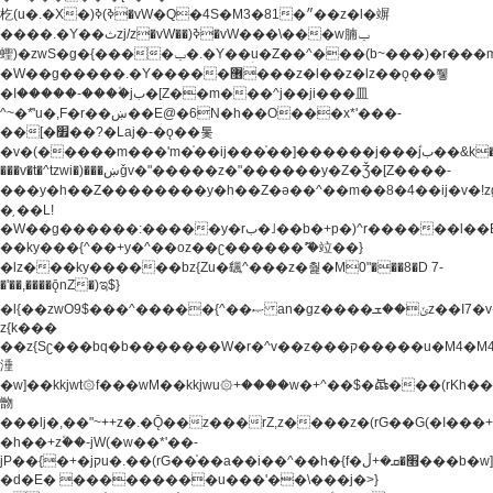
杚(u�.�X�)ߢ)ߢ�vW�Q�4S�M3�81�״��z�l�竮
����.�Y��ثzj/z�vW��)ߢ�vW���\���w腩ݕ
蟶)�zwS�g�{����ݕ�.�Y��ؚu�Z��^���(b~���)�r���m�ǥy�f�M4�'�z����6�M+z����4��^z���L!
�W��g�����.�Y��؜���޶���z�l��z�lz��ǫ��쮛
�ا�����-����۫jب�[Z��m���^j��ji���⽫
^~�ܶ*'u�,F�r��ښ��E@�6N�h��O���x*'���-
��[�׿��?�Laj�-�ǫ��톷
�v�(�����m���'m�֫��ij���֫��]������j���۫jب��&k��y����jk-
���v�t�^tzwi�)���ښǧv�"�����z�"������y�Z�Ǯ�[Z����-
���y�h��Z��������y�h��Z�ǝ��^��m��8�4��ij�v�!zg���a�
�֥ ��L!
�W��g������:�����y�rب�˩��b�+p�)^r������l��B�y�g�����v�,��%��h��-
��ky���{^��+y�^��oz��ʗ������ޮ'�竝��}
�lz���ky������bz{Zu�颻^���z�춽�M0"���8�D 7-
�'��,����ǭnZ�)ಇ$}
�l{��zwO9$���^�����{^��ޞ an�gz����ݶ��ܫz��I7�v�"���L��ֹ�z���h���ꔱ���������ݢe,z�
z{k���
��z{Sʗ���bq�b��� ����W�r�^v��z���ק�����u�M4�M4ҹ�z�q�m���z���w��*'��jX�z��z�Ţ��ם�
涶
�w]��kkjwt۞f���wM��kkjwu۞+����w�+^��$�ꬡ���(rKh��B�y�
朆
���lj�,��"~++z�.�Ǭ��z���rZ,z����z�(rG��G(�ا���+^��$��$z������nz�(rG���^z�_���r(rG���,}
�h��+z۫��-jW(�w��*'��-
jP��{�+�jקu�.��(rG��֫��a��i��^��h�{f�׫�ܩ�+ڵ���b�w]���n��jk?
�d�E� ���������u���'��\���j�>}