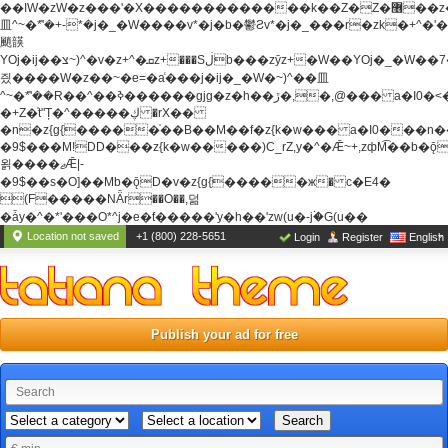
��ߊW�zW�z���'�X�������������k��Z�Z�޶��z��&���]zW�y��z�
⽫^~�ܶ*'�+-*�j�_�W����v*�j�b�鬱Ƨv*�j�_���r�zk�+^�'�
颵韺
YOj�ij��צ~)^�v�z+^�ܩz+���Sڶb���zȳz+�W��YOj�_�W��7��YOj�t���˛��
즸����W�z��~�e=�aⷭ���j�ij�_�W�~)^��⽫
^~�ܶ*'��R��^��ߢ������gjg�z�h��ڙ�,
�,@��� a�I0�<
�+Z�֫t"Ț�^�����ڮ �rX��
�n�z{g{�����֫��B��M��f�z{k�w��� a�I0���n��YhrAb��2�
�9$���M!DD���z{k�w�����)C_rZ,y�^�Ǣ~+,zфM͡��b�
욁����ޖǢ|-
�9$��s�O]��Mb�ǭD�v�z{g{�����ж� c�E4�
(F�����ΝǞr��O��,덞
�ǡy�^�*'���O*^j�e�ƭ�����'y�h��'zw(u�-j۬�G(u��
Location not saved
+1 (800) 228-5651
Login
Register
English
Publish your ad for free
Search