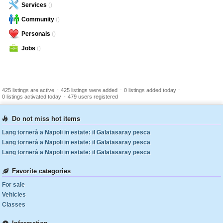
Services
()
Community
()
Personals
()
Jobs
()
-
-
-
425 listings are active
425 listings were added
0 listings added today
-
0 listings activated today
479 users registered
Do not miss hot items
Lang tornerà a Napoli in estate: il Galatasaray pesca
Lang tornerà a Napoli in estate: il Galatasaray pesca
Lang tornerà a Napoli in estate: il Galatasaray pesca
Favorite categories
For sale
Vehicles
Classes