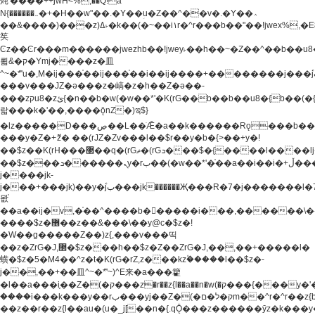
炖'����++jwH<%,��Q!a
N{������܅�+�H��w"��.�Y��ؚu�Z��^��v�.�Y��؞
��&����)���z)ߡ˫�k��(�~��i١r�^r���b��"��!jwex%,�E8t�<#��{Jު
笶
Ͼz��Ͼr���m������jwezhb��!jwey˫��h��~�Z��^��b��
뢻&�ק�Ymj����z�⽫
^~�ܶ*'u�,M�ij���֫��ij���֫��i��ij����+��������j���۫jب���w.���s)����jk-
���v���JZ�ǝ���z�嵪�z�h��Z�ǝ��-
���zקu8�zئ{�n��b�w(�w��*'�K(rG��b��b��u8�{b��(�{l����(�˫����ئy��N)���$~���^�,��+��
랇���k�'��,����ǭnZ�)ಇ$}
�lz�����D���ڝ��L��ֹǢ�a��k������Rǫ���b���v���������zZ�Zt*'��-
���y�Z�+ޮz� ��(rJZ�Zv���l��$r��y�b�{>��+y�!
��$z��K(rH���޲��q�(rGޡ�(rGܖ���$�{����l����lj�������,���ˬ���M4��+y�!
��$z���ܖ������ܢy�rب��(�w��*'�֫��a��i��i�+ڵ���b�w]�����jk-
j����jk-
j���+���jk)��y�۫jب���jk������Җ���R�7�j�������l�7��n)j�v���
뫖֫
��a��ij�v,�֫��^����b������i���,������\
����$z�޶��z��&���\��y@ϲ�$z�!
�W��g�����Z��)z{,���v���띡
��z�ZrG�J,޲�$z���h��$z�Z��ZrG�J,��,��+�����l�
蟥�$z�5�M4��^z�t�K(rG�rZ,z���kz۫�����l��$z�-
j��,��+��⽫^~�ܶ*'~)^E来�a���籊
�l��a���i֛��Z�(�ק���z�r��z{l��a��n�w(�ק���{���y�'����,޲��zw(�ק�����������ޮ�+
����i���k���y��rب���yj��Z�(�ק�ל�םm��^r�^r��z{b}
��z��r��z{l��au�(u�_j[��n�{.qǬ���z������ȳz�k���y�y�޶��z��&���p�+^~)^�