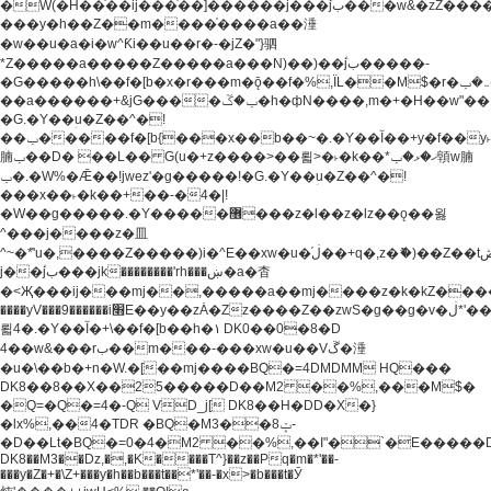
�W(�H��֫��ij���֫��]������j���۫jب���w&�zZ�����i�<�]4���y�Z�Ǯ�[Z����-
���y�h��Z��m����֫����a��涶
�w��u�a�i�w^Ƙi��u��r�-�jZ�"}驷
*Z�����a�����Z�����a���N)��)��۫jب�����-
�G�����h\��f�[b�x�r���m�ǭ��f�%,ÏL��M$�r�܅�ݕ�&���rب��m���-
��a������+&jG����ݕ�ڱ�h�фN����,m�+�H��w"��!
�G.�Y��ؚu�Z��^�!
��ݕ�����f�[b{���x��b��~�.�Y��آ��+y�f��y˫���w�w
腩ݕ��D� ��L�� G(u�+z����>��뢻>�˫�k��*ޚ�ޅ�ݕ顊w腩
ݕ�.�W%�Ǣ��!jwez'�g�����!�G.�Y��ؚu�Z��^�!
���x��˫�k��+��-�4�|!
�W��g�����.�Y��؜���޶���z�l��z�lz��ǫ��욇
^���j����z�⽫
^~�ܶ*'u�,����Z�����)i�^E��xw�u�ڶ֜��+q�,z�ޮ�)��Z��tۆ��ڞ����z�����*Z�Ǭ[ږ'GM3ۺױ������rG�t#��g����j����jk-
j��۫jب���jk��������'rh���ښ�a�杳
�<Җ���ij���mj��,�����a��mj����z�k�kZ�����jx��z���4���
����yV���9������i׫E��y��zȦ�Zz����Z��zwS�g��g�v�ڶ*'��z�l��
뢻4�.�Y��آ�+\��f�[b��h�١ DK0��0�8�D
4��w&���rب��m���-���xw�u��Vڱ�涶
�u�\��b�+n�W.�[��mj����BQ�=4DMDMM HQ���
DK8��8��X��25�����D��M2 ��%,���M$�
�Q=�Q�=4�-Q VD_j[ DK8��H�DD�X�}
�lx%,��4�TDR �BQ�M3��8ݓ-
�D��Lt�
BQ�=0�4�M2 ��%,��I"�`�E�����D��M$�TDH��I7ږǂQ�=1�
DK8��M3��Dz,�,�K����T^}��z��Pq�m�*'��-
���y�Z�+�\Z+���y�h��b���t��*'��-�x>�b���t�Ӯ