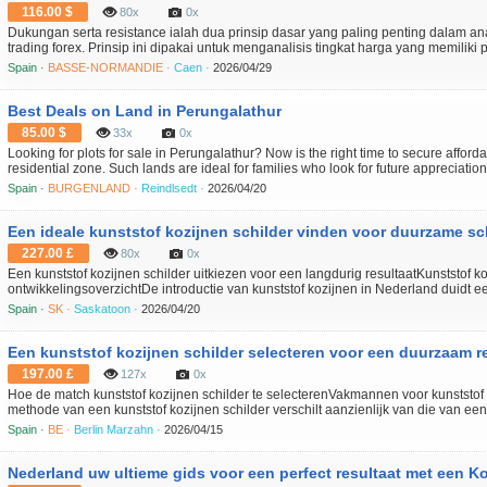
116.00 $
80x
0x
Dukungan serta resistance ialah dua prinsip dasar yang paling penting dalam anal
trading forex. Prinsip ini dipakai untuk menganalisis tingkat harga yang memiliki pot
pasar. Dalam artikel berikut, kita akan mengkaji mengenai artian support resistan
Spain ·
BASSE-NORMANDIE ·
Caen ·
2026/04/29
Best Deals on Land in Perungalathur
85.00 $
33x
0x
Looking for plots for sale in Perungalathur? Now is the right time to secure affor
residential zone. Such lands are ideal for families who look for future appreciation.
near essential amenities and daily conveniences. This locality is known for its grow
Spain ·
BURGENLAND ·
Reindlsedt ·
2026/04/20
Een ideale kunststof kozijnen schilder vinden voor duurzame s
227.00 £
80x
0x
Een kunststof kozijnen schilder uitkiezen voor een langdurig resultaatKunststof k
ontwikkelingsoverzichtDe introductie van kunststof kozijnen in Nederland duidt 
renovatietechnieken, gedreven door de vraag naar onderhoudsarme en energiezu
Spain ·
SK ·
Saskatoon ·
2026/04/20
het e...
Een kunststof kozijnen schilder selecteren voor een duurzaam re
197.00 £
127x
0x
Hoe de match kunststof kozijnen schilder te selecterenVakmannen voor kunststof 
methode van een kunststof kozijnen schilder verschilt aanzienlijk van die van ee
vaak een diepgaande schuurbeurt en specifieke impregneermiddelen vereist, richt 
Spain ·
BE ·
Berlin Marzahn ·
2026/04/15
Nederland uw ultieme gids voor een perfect resultaat met een Ko