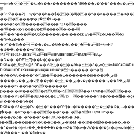
++jwh�K��٨u�!r��x�������^i׫���y�'��^���u�,n�u������y�^��h�ץ�
蟚
�^o*Z���2)♩ay�^��h��$�)j�(�!ij���^��a�����u��
��-����qǩ�Iܡا� �ן��^
��y�b�yz�������j�^tZ+�����
�r��{k�Y�q�!y�lz�u���-��-
���^���i�Oqǩ�����y��I���kkjwy�z�D���x
�*]y�Z���
�!x*'��%��r��y�rب�G���b��Ţ��ם��++jwH?
�Ա��L����+o*Z�ɨu
毢'l4��d�J+,��(�z'[Z���m�W���^���Q�M3��8ݓ-
�D��L�DE"7]\��lz�)���k'!
DK8��554@5!DF��x%,����9b��8�ږǂQ�=4�0C�O��D��L#�4@�L�9D�
DK8��H�DD�X
�����q�!x��)��l��h��^}�ޮm�����-�t^�笵
�V��W0����^�笵qh��u�E�������m���ڝ�6癭
����ny��ڝ�v瀅 ��y�b���ڝ�v�y�����ny��ڝ�6癭
����nx ��y�b�yz������!
[ʖ���(�@'��� �@Q�=5��++jwh�K����,
DK8��M3��8ДD��L�DE"7]b~+��n���h^ƶ�v���׬�˫�ǭ��\�%,��<
䓶��r���h��!
DK8��M3��Dz,�,�*'���O*^j�e�ƭ�����'��֩�X�jب����qǩ�Iܡا�
�ן��^ �!x*'��%��r���h��Ţ��ם��++jwH<*'��-
���y�Z�+�r���h��! DK8��9$� B�J;
(��ܡ׮���jg��'ij�0��O��ڝ�t�M=��}zf��蝂f���&��܅��
�^�m4�kkjwkz۫��_�����'r��zw2�f�xv�vW���f�[bi�ajwezh\
�W�����f�[b�w�