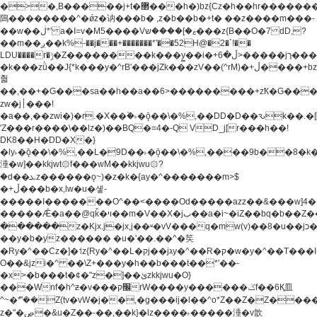
�>�,B�����j+t�޲���h�)bz{Cz�h��hr�������V��O��,����^j۫z�á'(�f�u�^r�b�w�
隝��������^�ǿz�讷���b� ,z�b��b�+t� ��z����m���-
��w��ڶ*' a�I=v�M5����Vޱ�]����ש���z{B��O�7 dD,?
��m��ږ��k%-��j���+�������*'��52H@�2�`!��
LDU����r�ݱ�Z��������k���y͇��i�+ڵ�6>�����jך���!
�k���zǜ��J{*k���y�^rB'���jZk���zV��(^rM)�+ڵ����+bz�k���z�)�+ڵ�rnnX�~�ܶ*'r�
춻
��,��+�G���sa��h��a��6>���������+zҞ�G���
zw�j׀���!
�a��,
��zwi�)�r.�X��۫�˫�ǭ��\�%,��DD�D��ԅk��
'Z���r����\��lz�)��BQ�=4�-Q VD_j[r���h��!
DK8��H�DD�X�}
�ly˫�ǭ��\�%,��L�9D��˫�ǭ��\�%,����9b��8�k�
涶�w]��kkjwt۞f���wM��kkjwu۞?
�d��ܥz������ǫ~)�z�k�{ay�^�������m>$
�+ڵ���b�x,lw�u�솋-
�����I�������O^��<����Od�����azz��&���w]4�
�����Ǣ�a��@qǩ�ױ��m�V��X�jب��a�i~�iZ��bq�b��Z��)���ھ'♨
������z�Kjx.j�jx,j��ʶ�vV���q�mw(v)��8�u��jכ�&��ਞ��f�j�
��y�b�yz������ �u�'��.��^�笶
�Ry�^��Cz�]�˦z{Ry�^��L�קj��jגy�^��R�ק�w�y�^��T���I�<-
O��&jzi�^ ��\Z+���y�h��b���t��*'��-
�x>�b���t�¢�"z�]��ئzkkjwu�O}
���Wnf�h^ƶ�v���׬קrW����y������ݢf��6Қ⽫
^~�ܶ*'��Z(tv�vW�j��,�g���ij�l��^o*Z��Z�Z������ݥ�a�����֫����a��)���q�!y�����W������ky�r��.�*�z��j
z�"�ڝ�&u�Z��-��,��k}�lz����˫�����涶�v歆