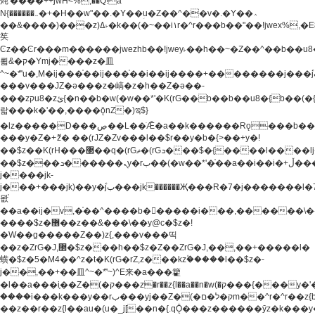
炖'����++jwH<%,��Q!a
N{������܅�+�H��w"��.�Y��ؚu�Z��^��v�.�Y��؞
��&����)���z)ߡ˫�k��(�~��i١r�^r���b��"��!jwex%,�E8t�<#��{Jު
笶
Ͼz��Ͼr���m������jwezhb��!jwey˫��h��~�Z��^��b��
뢻&�ק�Ymj����z�⽫
^~�ܶ*'u�,M�ij���֫��ij���֫��i��ij����+��������j���۫jب���w.���s)����jk-
���v���JZ�ǝ���z�嵪�z�h��Z�ǝ��-
���zקu8�zئ{�n��b�w(�w��*'�K(rG��b��b��u8�{b��(�{l����(�˫����ئy��N)���$~���^�,��+��
랇���k�'��,����ǭnZ�)ಇ$}
�lz�����D���ڝ��L��ֹǢ�a��k������Rǫ���b���v���������zZ�Zt*'��-
���y�Z�+ޮz� ��(rJZ�Zv���l��$r��y�b�{>��+y�!
��$z��K(rH���޲��q�(rGޡ�(rGܖ���$�{����l����lj�������,���ˬ���M4��+y�!
��$z���ܖ������ܢy�rب��(�w��*'�֫��a��i��i�+ڵ���b�w]�����jk-
j����jk-
j���+���jk)��y�۫jب���jk������Җ���R�7�j�������l�7��n)j�v���
뫖֫
��a��ij�v,�֫��^����b������i���,������\
����$z�޶��z��&���\��y@ϲ�$z�!
�W��g�����Z��)z{,���v���띡
��z�ZrG�J,޲�$z���h��$z�Z��ZrG�J,��,��+�����l�
蟥�$z�5�M4��^z�t�K(rG�rZ,z���kz۫�����l��$z�-
j��,��+��⽫^~�ܶ*'~)^E来�a���籊
�l��a���i֛��Z�(�ק���z�r��z{l��a��n�w(�ק���{���y�'����,޲��zw(�ק�����������ޮ�+
����i���k���y��rب���yj��Z�(�ק�ל�םm��^r�^r��z{b}
��z��r��z{l��au�(u�_j[��n�{.qǬ���z������ȳz�k���y�y�޶��z��&���p�+^~)^�