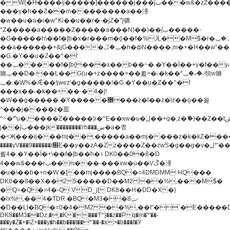
�W(�H��֫��ij���֫��]������j���۫jب���w&�zZ�����i�<�]4���y�Z�Ǯ�[Z����-
���y�h��Z��m����֫����a��涶
�w��u�a�i�w^Ƙi��u��r�-�jZ�"}驷
*Z�����a�����Z�����a���N)��)��۫jب�����-
�G�����h\��f�[b�x�r���m�ǭ��f�%,ÏL��M$�r�܅�ݕ�&���rب��m���-
��a������+&jG����ݕ�ڱ�h�фN����,m�+�H��w"��!
�G.�Y��ؚu�Z��^�!
��ݕ�����f�[b{���x��b��~�.�Y��آ��+y�f��y˫���w�w
腩ݕ��D� ��L�� G(u�+z����>��뢻>�˫�k��*ޚ�ޅ�ݕ顊w腩
ݕ�.�W%�Ǣ��!jwez'�g�����!�G.�Y��ؚu�Z��^�!
���x��˫�k��+��-�4�|!
�W��g�����.�Y��؜���޶���z�l��z�lz��ǫ��욇
^���j����z�⽫
^~�ܶ*'u�,����Z�����)i�^E��xw�u�ڶ֜��+q�,z�ޮ�)��Z��tۆ��ڞ����z�����*Z�Ǭ[ږ'GM3ۺױ������rG�t#��g����j����jk-
j��۫jب���jk��������'rh���ښ�a�杳
�<Җ���ij���mj��,�����a��mj����z�k�kZ�����jx��z���4���
����yV���9������i׫E��y��zȦ�Zz����Z��zwS�g��g�v�ڶ*'��z�l��
뢻4�.�Y��آ�+\��f�[b��h�١ DK0��0�8�D
4��w&���rب��m���-���xw�u��Vڱ�涶
�u�\��b�+n�W.�[��mj����BQ�=4DMDMM HQ���
DK8��8��X��25�����D��M2 ��%,���M$�
�Q=�Q�=4�-Q VD_j[ DK8��H�DD�X�}
�lx%,��4�TDR �BQ�M3��8ݓ-
�D��Lt�
BQ�=0�4�M2 ��%,��I"�`�E�����D��M$�TDH��I7ږǂQ�=1�
DK8��M3��Dz,�,�K����T^}��z��Pq�m�*'��-
���y�Z�+�\Z+���y�h��b���t��*'��-�x>�b���t�Ӯ