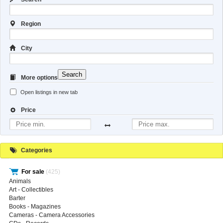
Region
City
Search
More options
Open listings in new tab
Price
Categories
For sale
(425)
Animals
Art - Collectibles
Barter
Books - Magazines
Cameras - Camera Accessories