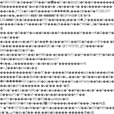
�>�,B�����j+t�޲���h�)bz{Cz�h��hr�������V��O��,����^j۫z�á'(�f�u�^r�b�w�
隝��������^�ǿz�讷���b� ,z�b��b�+t� ��z����m���-
��w��ڶ*' a�I=v�M5����Vޱ�]����ש���z{B��O�7 dD,?
��m��ږ��k%-��j���+�������*'��52H@�2�`!��
LDU����r�ݱ�Z��������k���y͇��i�+ڵ�6>�����jך���!
�k���zǜ��J{*k���y�^rB'���jZk���zV��(^rM)�+ڵ����+bz�k���z�)�+ڵ�rnnX�~�ܶ*'r�
춻
��,��+�G���sa��h��a��6>���������+zҞ�G���
zw�j׀���!
�a��,
��zwi�)�r.�X��۫�˫�ǭ��\�%,��DD�D��ԅk��
'Z���r����\��lz�)��BQ�=4�-Q VD_j[r���h��!
DK8��H�DD�X�}
�ly˫�ǭ��\�%,��L�9D��˫�ǭ��\�%,����9b��8�k�
涶�w]��kkjwt۞f���wM��kkjwu۞?
�d��ܥz������ǫ~)�z�k�{ay�^�������m>$
�+ڵ���b�x,lw�u�솋-
�����I�������O^��<����Od�����azz��&���w]4�
�����Ǣ�a��@qǩ�ױ��m�V��X�jب��a�i~�iZ��bq�b��Z��)���ھ'♨
������z�Kjx.j�jx,j��ʶ�vV���q�mw(v)��8�u��jכ�&��ਞ��f�j�
��y�b�yz������ �u�'��.��^�笶
�Ry�^��Cz�]�˦z{Ry�^��L�קj��jגy�^��R�ק�w�y�^��T���I�<-
O��&jzi�^ ��\Z+���y�h��b���t��*'��-
�x>�b���t�¢�"z�]��ئzkkjwu�O}
���Wnf�h^ƶ�v���׬קrW����y������ݢf��6Қ⽫
^~�ܶ*'��Z(tv�vW�j��,�g���ij�l��^o*Z��Z�Z������ݥ�a�����֫����a��)���q�!y�����W������ky�r��.�*�z��j
z�"�ڝ�&u�Z��-��,��k}�lz����˫�����涶�v歆