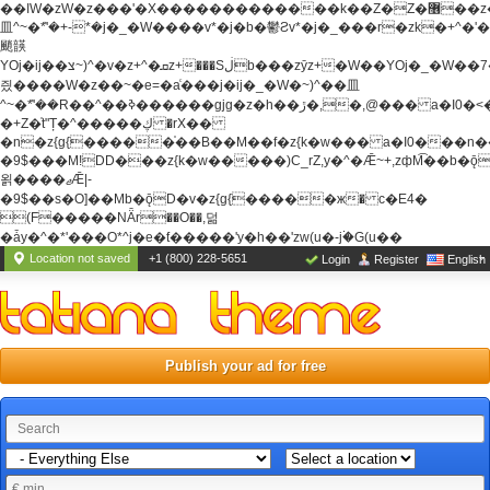
��ߊW�zW�z���'�X�������������k��Z�Z�޶��z��&���]zW�y��z�
⽫^~�ܶ*'�+-*�j�_�W����v*�j�b�鬱Ƨv*�j�_���r�zk�+^�'�
颵韺
YOj�ij��צ~)^�v�z+^�ܩz+���Sڶb���zȳz+�W��YOj�_�W��7��YOj�t���˛��
즸����W�z��~�e=�aⷭ���j�ij�_�W�~)^��⽫
^~�ܶ*'��R��^��ߢ������gjg�z�h��ڙ�,
�,@��� a�I0�<
�+Z�֫t"Ț�^�����ڮ �rX��
�n�z{g{�����֫��B��M��f�z{k�w��� a�I0���n��YhrAb��2�
�9$���M!DD���z{k�w�����)C_rZ,y�^�Ǣ~+,zфM͡��b�
욁����ޖǢ|-
�9$��s�O]��Mb�ǭD�v�z{g{�����ж� c�E4�
(F�����ΝǞr��O��,덞
�ǡy�^�*'���O*^j�e�ƭ�����'y�h��'zw(u�-j۬�G(u��
Location not saved
+1 (800) 228-5651
Login
Register
English
Publish your ad for free