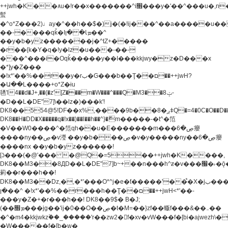
++jwh�K��٨u�!r��x�������^i׫���y�'��^���u�,n�u������y�^��h�ץ�
蟚
�^o*Z���2)♩ay�^��h��$�)j�(�!ij���^��a�����u��
��-����qǩ�Iܡا� �ן��^
��y�b�yz�������j�^tZ+�����
�r��{k�Y�q�!y�lz�u���-��-
���^���i�Oqǩ�����y��I���kkjwy�z�D���x
�*]y�Z���
�!x*'��%��r��y�rب�G���b��Ţ��ם��++jwH?
�Ա��L����+o*Z�ɨu
毢'l4��d�J+,��(�z'[Z���m�W���^���Q�M3��8ݓ-
�D��L�DE"7]\��lz�)���k'!
DK8��554@5!DF��x%,����9b��8�ږǂQ�=4�0C�O��D��L#�4@�L�9D�
DK8��H�DD�X
�����q�!x��)��l��h��^}�ޮm�����-�t^�笵
�V��W0����^�笵qh��u�E�������m���ڝ�6癭
����ny��ڝ�v瀅 ��y�b���ڝ�v�y�����ny��ڝ�6癭
����nx ��y�b�yz������!
[ʖ���(�@'��� �@Q�=5��++jwh�K����,
DK8��M3��8ДD��L�DE"7]b~+��n���h^ƶ�v���׬�˫�ǭ��\�%,��<
䓶��r���h��!
DK8��M3��Dz,�,�*'���O*^j�e�ƭ�����'��֩�X�jب����qǩ�Iܡا�
�ן��^ �!x*'��%��r���h��Ţ��ם��++jwH<*'��-
���y�Z�+�r���h��! DK8��9$� B�J;
(��ܡ׮���jg��'ij�0��O��ڝ�t�M=��}zf��蝂f���&��܅��
�^�m4�kkjwkz۫��_�����'r��zw2�f�xv�vW���f�[bi�ajwezh\
�W�����f�[b�w�