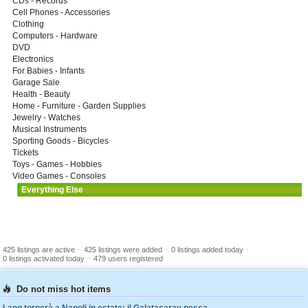
CDs - Records
Cell Phones - Accessories
Clothing
Computers - Hardware
DVD
Electronics
For Babies - Infants
Garage Sale
Health - Beauty
Home - Furniture - Garden Supplies
Jewelry - Watches
Musical Instruments
Sporting Goods - Bicycles
Tickets
Toys - Games - Hobbies
Video Games - Consoles
Everything Else
-
-
-
425 listings are active
425 listings were added
0 listings added today
-
0 listings activated today
479 users registered
Do not miss hot items