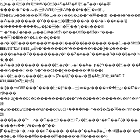
杚(u�.�X�)ߢ)ߢ�vW�Q�4S�M3�81�״��z�l�竮
����.�Y��ثzj/z�vW��)ߢ�vW���\���w腩ݕ
蟶)�zwS�g�{����ݕ�.�Y��ؚu�Z��^���(b~���)�r���m�ǥy�f�M4�'�z����6�M+z����4��^z���L!
�W��g�����.�Y��؜���޶���z�l��z�lz��ǫ��쮛
�ا�����-����۫jب�[Z��m���^j��ji���⽫
^~�ܶ*'u�,F�r��ښ��E@�6N�h��O���x*'���-
��[�׿��?�Laj�-�ǫ��톷
�v�(�����m���'m�֫��ij���֫��]������j���۫jب��&k��y����jk-
���v�t�^tzwi�)���ښǧv�"�����z�"������y�Z�Ǯ�[Z����-
���y�h��Z��������y�h��Z�ǝ��^��m��8�4��ij�v�!zg���a�
�֥ ��L!
�W��g������:�����y�rب�˩��b�+p�)^r������l��B�y�g�����v�,��%��h��-
��ky���{^��+y�^��oz��ʗ������ޮ'�竝��}
�lz���ky������bz{Zu�颻^���z�춽�M0"���8�D 7-
�'��,����ǭnZ�)ಇ$}
�l{��zwO9$���^�����{^��ޞ an�gz����ݶ��ܫz��I7�v�"���L��ֹ�z���h���ꔱ���������ݢe,z�
z{k���
��z{Sʗ���bq�b��� ����W�r�^v��z���ק�����u�M4�M4ҹ�z�q�m���z���w��*'��jX�z��z�Ţ��ם�
涶
�w]��kkjwt۞f���wM��kkjwu۞+����w�+^��$�ꬡ���(rKh��B�y�
朆
���lj�,��"~++z�.�Ǭ��z���rZ,z����z�(rG��G(�ا���+^��$��$z������nz�(rG���^z�_���r(rG���,}
�h��+z۫��-jW(�w��*'��-
jP��{�+�jקu�.��(rG��֫��a��i��^��h�{f�׫�ܩ�+ڵ���b�w]���n��jk?
�d�E� ���������u���'��\���j�>}