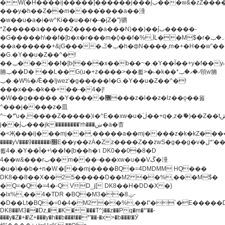
�W(�H��֫��ij���֫��]������j���۫jب���w&�zZ�����i�<�]4���y�Z�Ǯ�[Z����-
���y�h��Z��m����֫����a��涶
�w��u�a�i�w^Ƙi��u��r�-�jZ�"}驷
*Z�����a�����Z�����a���N)��)��۫jب�����-
�G�����h\��f�[b�x�r���m�ǭ��f�%,ÏL��M$�r�܅�ݕ�&���rب��m���-
��a������+&jG����ݕ�ڱ�h�фN����,m�+�H��w"��!
�G.�Y��ؚu�Z��^�!
��ݕ�����f�[b{���x��b��~�.�Y��آ��+y�f��y˫���w�w
腩ݕ��D� ��L�� G(u�+z����>��뢻>�˫�k��*ޚ�ޅ�ݕ顊w腩
ݕ�.�W%�Ǣ��!jwez'�g�����!�G.�Y��ؚu�Z��^�!
���x��˫�k��+��-�4�|!
�W��g�����.�Y��؜���޶���z�l��z�lz��ǫ��욇
^���j����z�⽫
^~�ܶ*'u�,����Z�����)i�^E��xw�u�ڶ֜��+q�,z�ޮ�)��Z��tۆ��ڞ����z�����*Z�Ǭ[ږ'GM3ۺױ������rG�t#��g����j����jk-
j��۫jب���jk��������'rh���ښ�a�杳
�<Җ���ij���mj��,�����a��mj����z�k�kZ�����jx��z���4���
����yV���9������i׫E��y��zȦ�Zz����Z��zwS�g��g�v�ڶ*'��z�l��
뢻4�.�Y��آ�+\��f�[b��h�١ DK0��0�8�D
4��w&���rب��m���-���xw�u��Vڱ�涶
�u�\��b�+n�W.�[��mj����BQ�=4DMDMM HQ���
DK8��8��X��25�����D��M2 ��%,���M$�
�Q=�Q�=4�-Q VD_j[ DK8��H�DD�X�}
�lx%,��4�TDR �BQ�M3��8ݓ-
�D��Lt�
BQ�=0�4�M2 ��%,��I"�`�E�����D��M$�TDH��I7ږǂQ�=1�
DK8��M3��Dz,�,�K����T^}��z��Pq�m�*'��-
���y�Z�+�\Z+���y�h��b���t��*'��-�x>�b���t�Ӯ