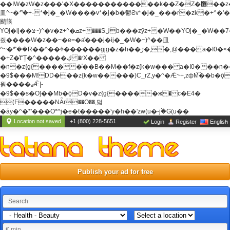
��ߊW�zW�z���'�X�������������k��Z�Z�޶��z��&���]zW�y��z�
⽫^~�ܶ*'�+-*�j�_�W����v*�j�b�鬱Ƨv*�j�_���r�zk�+^�'�
颵韺
YOj�ij��צ~)^�v�z+^�ܩz+���Sڶb���zȳz+�W��YOj�_�W��7��YOj�t���˛��
즸����W�z��~�e=�aⷭ���j�ij�_�W�~)^��⽫
^~�ܶ*'��R��^��ߢ������gjg�z�h��ڙ�,
�,@��� a�I0�<
�+Z�֫t"Ț�^�����ڮ �rX��
�n�z{g{�����֫��B��M��f�z{k�w��� a�I0���n��YhrAb��2�
�9$���M!DD���z{k�w�����)C_rZ,y�^�Ǣ~+,zфM͡��b�
욁����ޖǢ|-
�9$��s�O]��Mb�ǭD�v�z{g{�����ж� c�E4�
(F�����ΝǞr��O��,덞
�ǡy�^�*'���O*^j�e�ƭ�����'y�h��'zw(u�-j۬�G(u��
Location not saved
+1 (800) 228-5651
Login
Register
English
Publish your ad for free