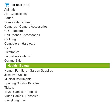
For sale
(425)
Animals
Art - Collectibles
Barter
Books - Magazines
Cameras - Camera Accessories
CDs - Records
Cell Phones - Accessories
Clothing
Computers - Hardware
DVD
Electronics
For Babies - Infants
Garage Sale
Health - Beauty
Home - Furniture - Garden Supplies
Jewelry - Watches
Musical Instruments
Sporting Goods - Bicycles
Tickets
Toys - Games - Hobbies
Video Games - Consoles
Everything Else