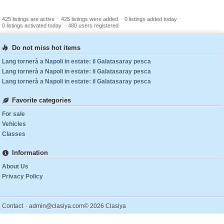
-
-
-
425 listings are active
425 listings were added
0 listings added today
-
0 listings activated today
480 users registered
Do not miss hot items
Lang tornerà a Napoli in estate: il Galatasaray pesca
Lang tornerà a Napoli in estate: il Galatasaray pesca
Lang tornerà a Napoli in estate: il Galatasaray pesca
Favorite categories
For sale
Vehicles
Classes
Information
About Us
Privacy Policy
.
Contact
admin@clasiya.com
© 2026 Clasiya