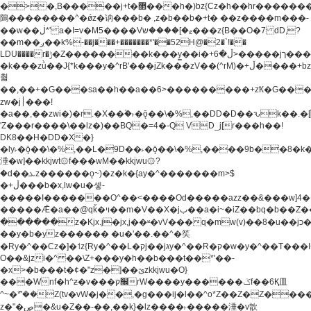
�>�,B�����j+t�޲���h�)bz{Cz�h��hr�������V��O��,����^j۫z�á'(�f�u�^r�b�w�
隝��������^�ǿz�讷���b� ,z�b��b�+t� ��z����m���-
��w��ڶ*' a�I=v�M5����Vޱ�]����ש���z{B��O�7 dD,?
��m��ږ��k%-��j���+�������*'��52H@�2�`!��
LDU����r�ݱ�Z��������k���y͇��i�+ڵ�6>�����jך���!
�k���zǜ��J{*k���y�^rB'���jZk���zV��(^rM)�+ڵ����+bz�k���z�)�+ڵ�rnnX�~�ܶ*'r�
춻
��,��+�G���sa��h��a��6>���������+zҞ�G���
zw�j׀���!
�a��,
��zwi�)�r.�X��۫�˫�ǭ��\�%,��DD�D��ԅk��
'Z���r����\��lz�)��BQ�=4�-Q VD_j[r���h��!
DK8��H�DD�X�}
�ly˫�ǭ��\�%,��L�9D��˫�ǭ��\�%,����9b��8�k�
涶�w]��kkjwt۞f���wM��kkjwu۞?
�d��ܥz������ǫ~)�z�k�{ay�^�������m>$
�+ڵ���b�x,lw�u�솋-
�����I�������O^��<����Od�����azz��&���w]4�
�����Ǣ�a��@qǩ�ױ��m�V��X�jب��a�i~�iZ��bq�b��Z��)���ھ'♨
������z�Kjx.j�jx,j��ʶ�vV���q�mw(v)��8�u��jכ�&��ਞ��f�j�
��y�b�yz������ �u�'��.��^�笶
�Ry�^��Cz�]�˦z{Ry�^��L�קj��jגy�^��R�ק�w�y�^��T���I�<-
O��&jzi�^ ��\Z+���y�h��b���t��*'��-
�x>�b���t�¢�"z�]��ئzkkjwu�O}
���Wnf�h^ƶ�v���׬קrW����y������ݢf��6Қ⽫
^~�ܶ*'��Z(tv�vW�j��,�g���ij�l��^o*Z��Z�Z������ݥ�a�����֫����a��)���q�!y�����W������ky�r��.�*�z��j
z�"�ڝ�&u�Z��-��,��k}�lz����˫�����涶�v歆