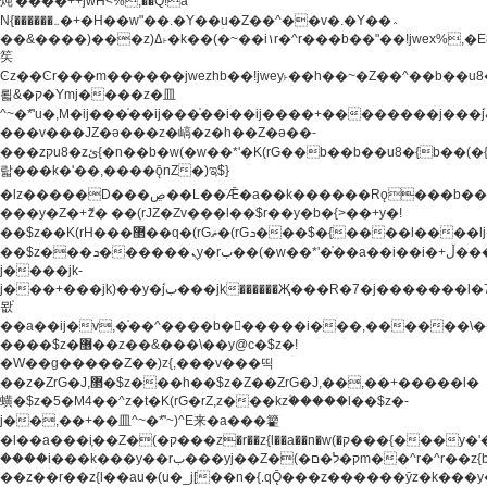
炖'����++jwH<%,��Q!a
N{������܅�+�H��w"��.�Y��ؚu�Z��^��v�.�Y��؞
��&����)���z)ߡ˫�k��(�~��i١r�^r���b��"��!jwex%,�E8t�<#��{Jު
笶
Ͼz��Ͼr���m������jwezhb��!jwey˫��h��~�Z��^��b��
뢻&�ק�Ymj����z�⽫
^~�ܶ*'u�,M�ij���֫��ij���֫��i��ij����+��������j���۫jب���w.���s)����jk-
���v���JZ�ǝ���z�嵪�z�h��Z�ǝ��-
���zקu8�zئ{�n��b�w(�w��*'�K(rG��b��b��u8�{b��(�{l����(�˫����ئy��N)���$~���^�,��+��
랇���k�'��,����ǭnZ�)ಇ$}
�lz�����D���ڝ��L��ֹǢ�a��k������Rǫ���b���v���������zZ�Zt*'��-
���y�Z�+ޮz� ��(rJZ�Zv���l��$r��y�b�{>��+y�!
��$z��K(rH���޲��q�(rGޡ�(rGܖ���$�{����l����lj�������,���ˬ���M4��+y�!
��$z���ܖ������ܢy�rب��(�w��*'�֫��a��i��i�+ڵ���b�w]�����jk-
j����jk-
j���+���jk)��y�۫jب���jk������Җ���R�7�j�������l�7��n)j�v���
뫖֫
��a��ij�v,�֫��^����b������i���,������\
����$z�޶��z��&���\��y@ϲ�$z�!
�W��g�����Z��)z{,���v���띡
��z�ZrG�J,޲�$z���h��$z�Z��ZrG�J,��,��+�����l�
蟥�$z�5�M4��^z�t�K(rG�rZ,z���kz۫�����l��$z�-
j��,��+��⽫^~�ܶ*'~)^E来�a���籊
�l��a���i֛��Z�(�ק���z�r��z{l��a��n�w(�ק���{���y�'����,޲��zw(�ק�����������ޮ�+
����i���k���y��rب���yj��Z�(�ק�ל�םm��^r�^r��z{b}
��z��r��z{l��au�(u�_j[��n�{.qǬ���z������ȳz�k���y�y�޶��z��&���p�+^~)^�