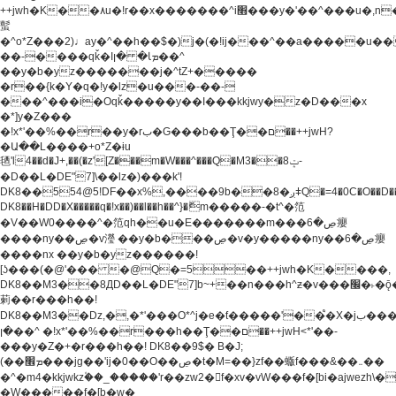
++jwh�K��٨u�!r��x�������^i׫���y�'��^���u�,n�u������y�^��h�ץ�
蟚
�^o*Z���2)♩ay�^��h��$�)j�(�!ij���^��a�����u��
��-����qǩ�Iܡا� �ן��^
��y�b�yz�������j�^tZ+�����
�r��{k�Y�q�!y�lz�u���-��-
���^���i�Oqǩ�����y��I���kkjwy�z�D���x
�*]y�Z���
�!x*'��%��r��y�rب�G���b��Ţ��ם��++jwH?
�Ա��L����+o*Z�ɨu
毢'l4��d�J+,��(�z'[Z���m�W���^���Q�M3��8ݓ-
�D��L�DE"7]\��lz�)���k'!
DK8��554@5!DF��x%,����9b��8�ږǂQ�=4�0C�O��D��L#�4@�L�9D�
DK8��H�DD�X
�����q�!x��)��l��h��^}�ޮm�����-�t^�笵
�V��W0����^�笵qh��u�E�������m���ڝ�6癭
����ny��ڝ�v瀅 ��y�b���ڝ�v�y�����ny��ڝ�6癭
����nx ��y�b�yz������!
[ʖ���(�@'��� �@Q�=5��++jwh�K����,
DK8��M3��8ДD��L�DE"7]b~+��n���h^ƶ�v���׬�˫�ǭ��\�%,��<
䓶��r���h��!
DK8��M3��Dz,�,�*'���O*^j�e�ƭ�����'��֩�X�jب����qǩ�Iܡا�
�ן��^ �!x*'��%��r���h��Ţ��ם��++jwH<*'��-
���y�Z�+�r���h��! DK8��9$� B�J;
(��ܡ׮���jg��'ij�0��O��ڝ�t�M=��}zf��蝂f���&��܅��
�^�m4�kkjwkz۫��_�����'r��zw2�f�xv�vW���f�[bi�ajwezh\
�W�����f�[b�w�