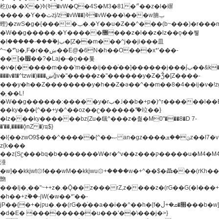
杚(u�.�X�)ߢ)ߢ�vW�Q�4S�M3�81�״��z�l�竮
����.�Y��ثzj/z�vW��)ߢ�vW���\���w腩ݕ
蟶)�zwS�g�{����ݕ�.�Y��ؚu�Z��^���(b~���)�r���m�ǥy�f�M4�'�z����6�M+z����4��^z���L!
�W��g�����.�Y��؜���޶���z�l��z�lz��ǫ��쮛
�ا�����-����۫jب�[Z��m���^j��ji���⽫
^~�ܶ*'u�,F�r��ښ��E@�6N�h��O���x*'���-
��[�׿��?�Laj�-�ǫ��톷
�v�(�����m���'m�֫��ij���֫��]������j���۫jب��&k��y����jk-
���v�t�^tzwi�)���ښǧv�"�����z�"������y�Z�Ǯ�[Z����-
���y�h��Z��������y�h��Z�ǝ��^��m��8�4��ij�v�!zg���a�
�֥ ��L!
�W��g������:�����y�rب�˩��b�+p�)^r������l��B�y�g�����v�,��%��h��-
��ky���{^��+y�^��oz��ʗ������ޮ'�竝��}
�lz���ky������bz{Zu�颻^���z�춽�M0"���8�D 7-
�'��,����ǭnZ�)ಇ$}
�l{��zwO9$���^�����{^��ޞ an�gz����ݶ��ܫz��I7�v�"���L��ֹ�z���h���ꔱ���������ݢe,z�
z{k���
��z{Sʗ���bq�b��� ����W�r�^v��z���ק�����u�M4�M4ҹ�z�q�m���z���w��*'��jX�z��z�Ţ��ם�
涶
�w]��kkjwt۞f���wM��kkjwu۞+����w�+^��$�ꬡ���(rKh��B�y�
朆
���lj�,��"~++z�.�Ǭ��z���rZ,z����z�(rG��G(�ا���+^��$��$z������nz�(rG���^z�_���r(rG���,}
�h��+z۫��-jW(�w��*'��-
jP��{�+�jקu�.��(rG��֫��a��i��^��h�{f�׫�ܩ�+ڵ���b�w]���n��jk?
�d�E� ���������u���'��\���j�>}