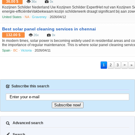
36.00 $
36x
0x
Kozijnen Schilder Nederland Uw Kozijnen Schilder ExpertHet nut van Kozijnen 
energie-efficiëntieVakbekwaam kozijn schilderwerk draagt significant bij aan z
aan de energie-efficiëntie ervan. Wanneer kozijnen vakkundig worden behandeld
United States ·
NA ·
Graveney ·
2026/04/12
mat...
Best solar panel cleaning services in chennai
132.00 $
26x
0x
In modern times, solar power is becoming widely used in residential areas and co
the importance of regular maintenance. This is where solar panel cleaning service
often build up on the panel surface, lowering their energy output. If not cleaned re
Spain ·
BC ·
Victoria ·
2026/04/11
1
2
3
>
»
Subscribe this search
Subscribe now!
Advanced search
Search