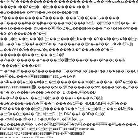
�W(�H��֫��ij���֫��]������j���۫jب���w&�zZ�����i�<�]4���y�Z�Ǯ�[Z����-
���y�h��Z��m����֫����a��涶
�w��u�a�i�w^Ƙi��u��r�-�jZ�"}驷
*Z�����a�����Z�����a���N)��)��۫jب�����-
�G�����h\��f�[b�x�r���m�ǭ��f�%,ÏL��M$�r�܅�ݕ�&���rب��m���-
��a������+&jG����ݕ�ڱ�h�фN����,m�+�H��w"��!
�G.�Y��ؚu�Z��^�!
��ݕ�����f�[b{���x��b��~�.�Y��آ��+y�f��y˫���w�w
腩ݕ��D� ��L�� G(u�+z����>��뢻>�˫�k��*ޚ�ޅ�ݕ顊w腩
ݕ�.�W%�Ǣ��!jwez'�g�����!�G.�Y��ؚu�Z��^�!
���x��˫�k��+��-�4�|!
�W��g�����.�Y��؜���޶���z�l��z�lz��ǫ��욇
^���j����z�⽫
^~�ܶ*'u�,����Z�����)i�^E��xw�u�ڶ֜��+q�,z�ޮ�)��Z��tۆ��ڞ����z�����*Z�Ǭ[ږ'GM3ۺױ������rG�t#��g����j����jk-
j��۫jب���jk��������'rh���ښ�a�杳
�<Җ���ij���mj��,�����a��mj����z�k�kZ�����jx��z���4���
����yV���9������i׫E��y��zȦ�Zz����Z��zwS�g��g�v�ڶ*'��z�l��
뢻4�.�Y��آ�+\��f�[b��h�١ DK0��0�8�D
4��w&���rب��m���-���xw�u��Vڱ�涶
�u�\��b�+n�W.�[��mj����BQ�=4DMDMM HQ���
DK8��8��X��25�����D��M2 ��%,���M$�
�Q=�Q�=4�-Q VD_j[ DK8��H�DD�X�}
�lx%,��4�TDR �BQ�M3��8ݓ-
�D��Lt�
BQ�=0�4�M2 ��%,��I"�`�E�����D��M$�TDH��I7ږǂQ�=1�
DK8��M3��Dz,�,�K����T^}��z��Pq�m�*'��-
���y�Z�+�\Z+���y�h��b���t��*'��-�x>�b���t�Ӯ