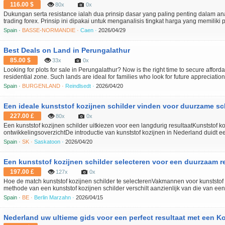
116.00 $
80x
0x
Dukungan serta resistance ialah dua prinsip dasar yang paling penting dalam anal
trading forex. Prinsip ini dipakai untuk menganalisis tingkat harga yang memiliki pot
pasar. Dalam artikel berikut, kita akan mengkaji mengenai artian support resistan
Spain ·
BASSE-NORMANDIE ·
Caen ·
2026/04/29
Best Deals on Land in Perungalathur
85.00 $
33x
0x
Looking for plots for sale in Perungalathur? Now is the right time to secure affor
residential zone. Such lands are ideal for families who look for future appreciation.
near essential amenities and daily conveniences. This locality is known for its grow
Spain ·
BURGENLAND ·
Reindlsedt ·
2026/04/20
Een ideale kunststof kozijnen schilder vinden voor duurzame s
227.00 £
80x
0x
Een kunststof kozijnen schilder uitkiezen voor een langdurig resultaatKunststof k
ontwikkelingsoverzichtDe introductie van kunststof kozijnen in Nederland duidt 
renovatietechnieken, gedreven door de vraag naar onderhoudsarme en energiezu
Spain ·
SK ·
Saskatoon ·
2026/04/20
het e...
Een kunststof kozijnen schilder selecteren voor een duurzaam re
197.00 £
127x
0x
Hoe de match kunststof kozijnen schilder te selecterenVakmannen voor kunststof 
methode van een kunststof kozijnen schilder verschilt aanzienlijk van die van ee
vaak een diepgaande schuurbeurt en specifieke impregneermiddelen vereist, richt 
Spain ·
BE ·
Berlin Marzahn ·
2026/04/15
Nederland uw ultieme gids voor een perfect resultaat met een Ko