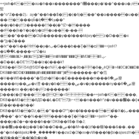
++jwh�K��٨u�!r��x�������^i׫���y�'��^���u�,n�u������y�^��h�ץ�
蟚
�^o*Z���2)♩ay�^��h��$�)j�(�!ij���^��a�����u��
��-����qǩ�Iܡا� �ן��^
��y�b�yz�������j�^tZ+�����
�r��{k�Y�q�!y�lz�u���-��-
���^���i�Oqǩ�����y��I���kkjwy�z�D���x
�*]y�Z���
�!x*'��%��r��y�rب�G���b��Ţ��ם��++jwH?
�Ա��L����+o*Z�ɨu
毢'l4��d�J+,��(�z'[Z���m�W���^���Q�M3��8ݓ-
�D��L�DE"7]\��lz�)���k'!
DK8��554@5!DF��x%,����9b��8�ږǂQ�=4�0C�O��D��L#�4@�L�9D�
DK8��H�DD�X
�����q�!x��)��l��h��^}�ޮm�����-�t^�笵
�V��W0����^�笵qh��u�E�������m���ڝ�6癭
����ny��ڝ�v瀅 ��y�b���ڝ�v�y�����ny��ڝ�6癭
����nx ��y�b�yz������!
[ʖ���(�@'��� �@Q�=5��++jwh�K����,
DK8��M3��8ДD��L�DE"7]b~+��n���h^ƶ�v���׬�˫�ǭ��\�%,��<
䓶��r���h��!
DK8��M3��Dz,�,�*'���O*^j�e�ƭ�����'��֩�X�jب����qǩ�Iܡا�
�ן��^ �!x*'��%��r���h��Ţ��ם��++jwH<*'��-
���y�Z�+�r���h��! DK8��9$� B�J;
(��ܡ׮���jg��'ij�0��O��ڝ�t�M=��}zf��蝂f���&��܅��
�^�m4�kkjwkz۫��_�����'r��zw2�f�xv�vW���f�[bi�ajwezh\
�W�����f�[b�w�