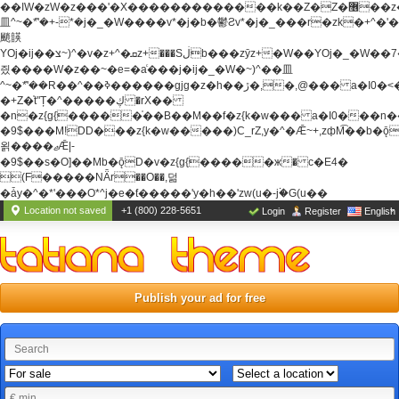
��ߊW�zW�z���'�X�������������k��Z�Z�޶��z��&���]zW�y��z�
⽫^~�ܶ*'�+-*�j�_�W����v*�j�b�鬱Ƨv*�j�_���r�zk�+^�'�
颵韺
YOj�ij��צ~)^�v�z+^�ܩz+���Sڶb���zȳz+�W��YOj�_�W��7��YOj�t���˛��
즸����W�z��~�e=�aⷭ���j�ij�_�W�~)^��⽫
^~�ܶ*'��R��^��ߢ������gjg�z�h��ڙ�,
�,@��� a�I0�<
�+Z�֫t"Ț�^�����ڮ �rX��
�n�z{g{�����֫��B��M��f�z{k�w��� a�I0���n��YhrAb��2�
�9$���M!DD���z{k�w�����)C_rZ,y�^�Ǣ~+,zфM͡��b�
욁����ޖǢ|-
�9$��s�O]��Mb�ǭD�v�z{g{�����ж� c�E4�
(F�����ΝǞr��O��,덞
�ǡy�^�*'���O*^j�e�ƭ�����'y�h��'zw(u�-j۬�G(u��
Location not saved
+1 (800) 228-5651
Login
Register
English
Publish your ad for free