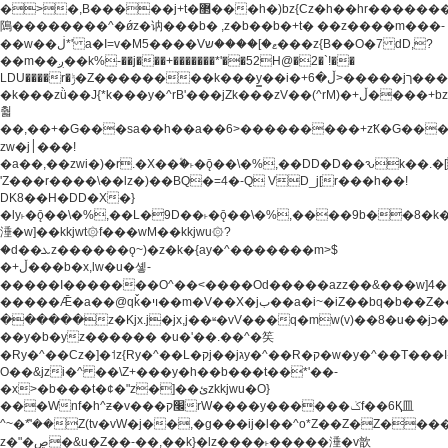
�>�,B�����j+t�޲���h�)bz{Cz�h��hr�������V��O��,����^j۫z�á'(�f�u�^r�b�w�
隝��������^�ǿz�讷���b� ,z�b��b�+t� ��z����m���-
��w��ڶ*' a�I=v�M5����Vޱ�]����ש���z{B��O�7 dD,?
��m��ږ��k%-��j���+�������*'��52H@�2�`!��
LDU����r�ݱ�Z��������k���y͇��i�+ڵ�6>�����jך���!
�k���zǜ��J{*k���y�^rB'���jZk���zV��(^rM)�+ڵ����+bz�k���z�)�+ڵ�rnnX�~�ܶ*'r�
춻
��,��+�G���sa��h��a��6>���������+zҞ�G���
zw�j׀���!
�a��,
��zwi�)�r.�X��۫�˫�ǭ��\�%,��DD�D��ԅk��
'Z���r����\��lz�)��BQ�=4�-Q VD_j[r���h��!
DK8��H�DD�X�}
�ly˫�ǭ��\�%,��L�9D��˫�ǭ��\�%,����9b��8�k�
涶�w]��kkjwt۞f���wM��kkjwu۞?
�d��ܥz������ǫ~)�z�k�{ay�^�������m>$
�+ڵ���b�x,lw�u�솋-
�����I�������O^��<����Od�����azz��&���w]4�
�����Ǣ�a��@qǩ�ױ��m�V��X�jب��a�i~�iZ��bq�b��Z��)���ھ'♨
������z�Kjx.j�jx,j��ʶ�vV���q�mw(v)��8�u��jכ�&��ਞ��f�j�
��y�b�yz������ �u�'��.��^�笶
�Ry�^��Cz�]�˦z{Ry�^��L�קj��jגy�^��R�ק�w�y�^��T���I�<-
O��&jzi�^ ��\Z+���y�h��b���t��*'��-
�x>�b���t�¢�"z�]��ئzkkjwu�O}
���Wnf�h^ƶ�v���׬קrW����y������ݢf��6Қ⽫
^~�ܶ*'��Z(tv�vW�j��,�g���ij�l��^o*Z��Z�Z������ݥ�a�����֫����a��)���q�!y�����W������ky�r��.�*�z��j
z�"�ڝ�&u�Z��-��,��k}�lz����˫�����涶�v歆