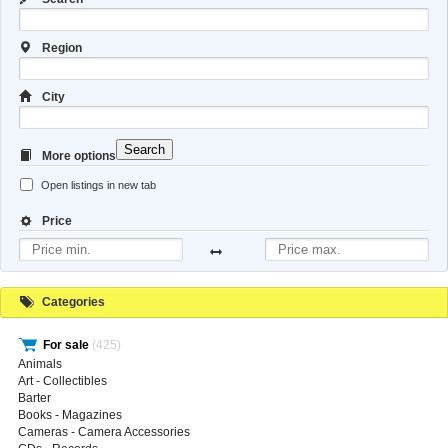
Region
City
Search
More options
Open listings in new tab
Price
Categories
For sale
(425)
Animals
Art - Collectibles
Barter
Books - Magazines
Cameras - Camera Accessories