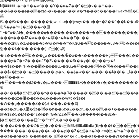
炖'����++jwH<%,��Q!a
N{������܅�+�H��w"��.�Y��ؚu�Z��^��v�.�Y��؞
��&����)���z)ߡ˫�k��(�~��i١r�^r���b��"��!jwex%,�E8t�<#��{Jު
笶
Ͼz��Ͼr���m������jwezhb��!jwey˫��h��~�Z��^��b��
뢻&�ק�Ymj����z�⽫
^~�ܶ*'u�,M�ij���֫��ij���֫��i��ij����+��������j���۫jب���w.���s)����jk-
���v���JZ�ǝ���z�嵪�z�h��Z�ǝ��-
���zקu8�zئ{�n��b�w(�w��*'�K(rG��b��b��u8�{b��(�{l����(�˫����ئy��N)���$~���^�,��+��
랇���k�'��,����ǭnZ�)ಇ$}
�lz�����D���ڝ��L��ֹǢ�a��k������Rǫ���b���v���������zZ�Zt*'��-
���y�Z�+ޮz� ��(rJZ�Zv���l��$r��y�b�{>��+y�!
��$z��K(rH���޲��q�(rGޡ�(rGܖ���$�{����l����lj�������,���ˬ���M4��+y�!
��$z���ܖ������ܢy�rب��(�w��*'�֫��a��i��i�+ڵ���b�w]�����jk-
j����jk-
j���+���jk)��y�۫jب���jk������Җ���R�7�j�������l�7��n)j�v���
뫖֫
��a��ij�v,�֫��^����b������i���,������\
����$z�޶��z��&���\��y@ϲ�$z�!
�W��g�����Z��)z{,���v���띡
��z�ZrG�J,޲�$z���h��$z�Z��ZrG�J,��,��+�����l�
蟥�$z�5�M4��^z�t�K(rG�rZ,z���kz۫�����l��$z�-
j��,��+��⽫^~�ܶ*'~)^E来�a���籊
�l��a���i֛��Z�(�ק���z�r��z{l��a��n�w(�ק���{���y�'����,޲��zw(�ק�����������ޮ�+
����i���k���y��rب���yj��Z�(�ק�ל�םm��^r�^r��z{b}
��z��r��z{l��au�(u�_j[��n�{.qǬ���z������ȳz�k���y�y�޶��z��&���p�+^~)^�