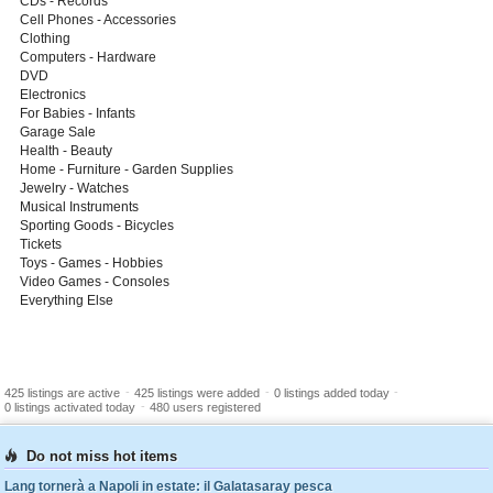
CDs - Records
Cell Phones - Accessories
Clothing
Computers - Hardware
DVD
Electronics
For Babies - Infants
Garage Sale
Health - Beauty
Home - Furniture - Garden Supplies
Jewelry - Watches
Musical Instruments
Sporting Goods - Bicycles
Tickets
Toys - Games - Hobbies
Video Games - Consoles
Everything Else
-
-
-
425 listings are active
425 listings were added
0 listings added today
-
0 listings activated today
480 users registered
Do not miss hot items
Lang tornerà a Napoli in estate: il Galatasaray pesca