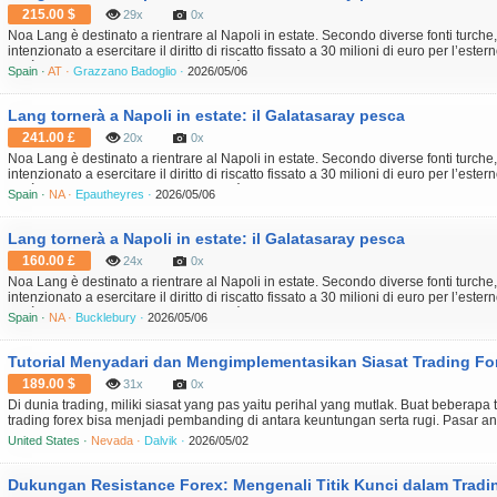
215.00 $
29x
0x
Noa Lang è destinato a rientrare al Napoli in estate. Secondo diverse fonti turche,
intenzionato a esercitare il diritto di riscatto fissato a 30 milioni di euro per l’este
metà stagione. Il club turco, sempre più vicino al titolo con quattro punti di vantagg
Spain ·
AT ·
Grazzano Badoglio ·
2026/05/06
Lang tornerà a Napoli in estate: il Galatasaray pesca
241.00 £
20x
0x
Noa Lang è destinato a rientrare al Napoli in estate. Secondo diverse fonti turche,
intenzionato a esercitare il diritto di riscatto fissato a 30 milioni di euro per l’este
metà stagione. Il club turco, sempre più vicino al titolo con quattro punti di vantagg
Spain ·
NA ·
Epautheyres ·
2026/05/06
Lang tornerà a Napoli in estate: il Galatasaray pesca
160.00 £
24x
0x
Noa Lang è destinato a rientrare al Napoli in estate. Secondo diverse fonti turche,
intenzionato a esercitare il diritto di riscatto fissato a 30 milioni di euro per l’este
metà stagione. Il club turco, sempre più vicino al titolo con quattro punti di vantagg
Spain ·
NA ·
Bucklebury ·
2026/05/06
Tutorial Menyadari dan Mengimplementasikan Siasat Trading For
189.00 $
31x
0x
Di dunia trading, miliki siasat yang pas yaitu perihal yang mutlak. Buat beberapa 
trading forex bisa menjadi pembanding di antara keuntungan serta rugi. Pasar anali
dan penuh ketidaktetapan tuntut tiap-tiap aktor pasar buat mempunyai pendekata
United States ·
Nevada ·
Dalvik ·
2026/05/02