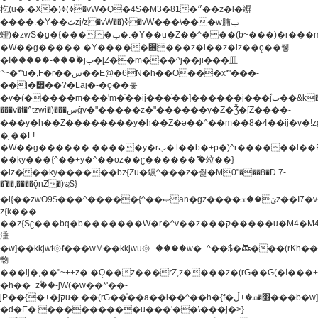
杚(u�.�X�)ߢ)ߢ�vW�Q�4S�M3�81�״��z�l�竮
����.�Y��ثzj/z�vW��)ߢ�vW���\���w腩ݕ
蟶)�zwS�g�{����ݕ�.�Y��ؚu�Z��^���(b~���)�r���m�ǥy�f�M4�'�z����6�M+z����4��^z���L!
�W��g�����.�Y��؜���޶���z�l��z�lz��ǫ��쮛
�ا�����-����۫jب�[Z��m���^j��ji���⽫
^~�ܶ*'u�,F�r��ښ��E@�6N�h��O���x*'���-
��[�׿��?�Laj�-�ǫ��톷
�v�(�����m���'m�֫��ij���֫��]������j���۫jب��&k��y����jk-
���v�t�^tzwi�)���ښǧv�"�����z�"������y�Z�Ǯ�[Z����-
���y�h��Z��������y�h��Z�ǝ��^��m��8�4��ij�v�!zg���a�
�֥ ��L!
�W��g������:�����y�rب�˩��b�+p�)^r������l��B�y�g�����v�,��%��h��-
��ky���{^��+y�^��oz��ʗ������ޮ'�竝��}
�lz���ky������bz{Zu�颻^���z�춽�M0"���8�D 7-
�'��,����ǭnZ�)ಇ$}
�l{��zwO9$���^�����{^��ޞ an�gz����ݶ��ܫz��I7�v�"���L��ֹ�z���h���ꔱ���������ݢe,z�
z{k���
��z{Sʗ���bq�b��� ����W�r�^v��z���ק�����u�M4�M4ҹ�z�q�m���z���w��*'��jX�z��z�Ţ��ם�
涶
�w]��kkjwt۞f���wM��kkjwu۞+����w�+^��$�ꬡ���(rKh��B�y�
朆
���lj�,��"~++z�.�Ǭ��z���rZ,z����z�(rG��G(�ا���+^��$��$z������nz�(rG���^z�_���r(rG���,}
�h��+z۫��-jW(�w��*'��-
jP��{�+�jקu�.��(rG��֫��a��i��^��h�{f�׫�ܩ�+ڵ���b�w]���n��jk?
�d�E� ���������u���'��\���j�>}