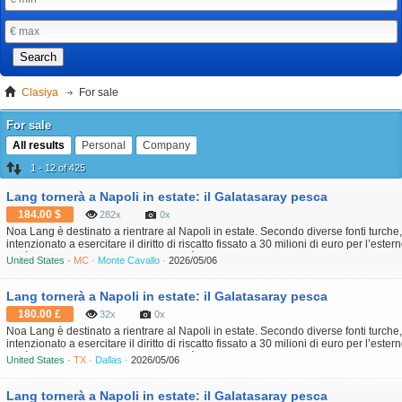
Search
Clasiya
For sale
For sale
All results
Personal
Company
1 - 12 of 425
Lang tornerà a Napoli in estate: il Galatasaray pesca
184.00 $
282x
0x
Noa Lang è destinato a rientrare al Napoli in estate. Secondo diverse fonti turche,
intenzionato a esercitare il diritto di riscatto fissato a 30 milioni di euro per l’este
metà stagione. Il club turco, sempre più vicino al titolo con quattro punti di vantagg
United States ·
MC ·
Monte Cavallo ·
2026/05/06
Lang tornerà a Napoli in estate: il Galatasaray pesca
180.00 £
32x
0x
Noa Lang è destinato a rientrare al Napoli in estate. Secondo diverse fonti turche,
intenzionato a esercitare il diritto di riscatto fissato a 30 milioni di euro per l’este
metà stagione. Il club turco, sempre più vicino al titolo con quattro punti di vantagg
United States ·
TX ·
Dallas ·
2026/05/06
Lang tornerà a Napoli in estate: il Galatasaray pesca