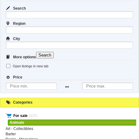
Search
Region
City
Search
More options
Open listings in new tab
Price
Categories
For sale
(425)
Animals
Art - Collectibles
Barter