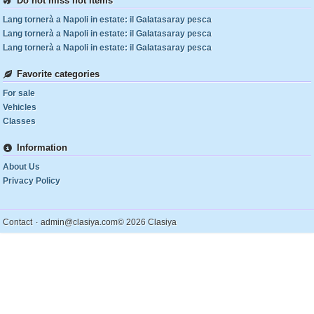
Do not miss hot items
Lang tornerà a Napoli in estate: il Galatasaray pesca
Lang tornerà a Napoli in estate: il Galatasaray pesca
Lang tornerà a Napoli in estate: il Galatasaray pesca
Favorite categories
For sale
Vehicles
Classes
Information
About Us
Privacy Policy
.
Contact
admin@clasiya.com
© 2026 Clasiya