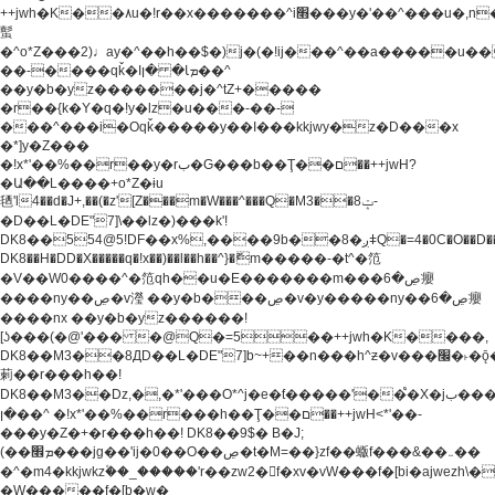
++jwh�K��٨u�!r��x�������^i׫���y�'��^���u�,n�u������y�^��h�ץ�
蟚
�^o*Z���2)♩ay�^��h��$�)j�(�!ij���^��a�����u��
��-����qǩ�Iܡا� �ן��^
��y�b�yz�������j�^tZ+�����
�r��{k�Y�q�!y�lz�u���-��-
���^���i�Oqǩ�����y��I���kkjwy�z�D���x
�*]y�Z���
�!x*'��%��r��y�rب�G���b��Ţ��ם��++jwH?
�Ա��L����+o*Z�ɨu
毢'l4��d�J+,��(�z'[Z���m�W���^���Q�M3��8ݓ-
�D��L�DE"7]\��lz�)���k'!
DK8��554@5!DF��x%,����9b��8�ږǂQ�=4�0C�O��D��L#�4@�L�9D�
DK8��H�DD�X
�����q�!x��)��l��h��^}�ޮm�����-�t^�笵
�V��W0����^�笵qh��u�E�������m���ڝ�6癭
����ny��ڝ�v瀅 ��y�b���ڝ�v�y�����ny��ڝ�6癭
����nx ��y�b�yz������!
[ʖ���(�@'��� �@Q�=5��++jwh�K����,
DK8��M3��8ДD��L�DE"7]b~+��n���h^ƶ�v���׬�˫�ǭ��\�%,��<
䓶��r���h��!
DK8��M3��Dz,�,�*'���O*^j�e�ƭ�����'��֩�X�jب����qǩ�Iܡا�
�ן��^ �!x*'��%��r���h��Ţ��ם��++jwH<*'��-
���y�Z�+�r���h��! DK8��9$� B�J;
(��ܡ׮���jg��'ij�0��O��ڝ�t�M=��}zf��蝂f���&��܅��
�^�m4�kkjwkz۫��_�����'r��zw2�f�xv�vW���f�[bi�ajwezh\
�W�����f�[b�w�