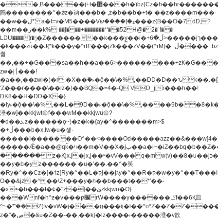
�>�,B�����j+t�޲���h�)bz{Cz�h��hr�������V��O��,����^j۫z�á'(�f�u�^r�b�w�
隝��������^�ǿz�讷���b� ,z�b��b�+t� ��z����m���-
��w��ڶ*' a�I=v�M5����Vޱ�]����ש���z{B��O�7 dD,?
��m��ږ��k%-��j���+�������*'��52H@�2�`!��
LDU����r�ݱ�Z��������k���y͇��i�+ڵ�6>�����jך���!
�k���zǜ��J{*k���y�^rB'���jZk���zV��(^rM)�+ڵ����+bz�k���z�)�+ڵ�rnnX�~�ܶ*'r�
춻
��,��+�G���sa��h��a��6>���������+zҞ�G���
zw�j׀���!
�a��,
��zwi�)�r.�X��۫�˫�ǭ��\�%,��DD�D��ԅk��
'Z���r����\��lz�)��BQ�=4�-Q VD_j[r���h��!
DK8��H�DD�X�}
�ly˫�ǭ��\�%,��L�9D��˫�ǭ��\�%,����9b��8�k�
涶�w]��kkjwt۞f���wM��kkjwu۞?
�d��ܥz������ǫ~)�z�k�{ay�^�������m>$
�+ڵ���b�x,lw�u�솋-
�����I�������O^��<����Od�����azz��&���w]4�
�����Ǣ�a��@qǩ�ױ��m�V��X�jب��a�i~�iZ��bq�b��Z��)���ھ'♨
������z�Kjx.j�jx,j��ʶ�vV���q�mw(v)��8�u��jכ�&��ਞ��f�j�
��y�b�yz������ �u�'��.��^�笶
�Ry�^��Cz�]�˦z{Ry�^��L�קj��jגy�^��R�ק�w�y�^��T���I�<-
O��&jzi�^ ��\Z+���y�h��b���t��*'��-
�x>�b���t�¢�"z�]��ئzkkjwu�O}
���Wnf�h^ƶ�v���׬קrW����y������ݢf��6Қ⽫
^~�ܶ*'��Z(tv�vW�j��,�g���ij�l��^o*Z��Z�Z������ݥ�a�����֫����a��)���q�!y�����W������ky�r��.�*�z��j
z�"�ڝ�&u�Z��-��,��k}�lz����˫�����涶�v歆