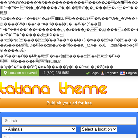
��ߊW�zW�z���'�X�������������k��Z�Z�޶��z��&���]zW�y��z�
⽫^~�ܶ*'�+-*�j�_�W����v*�j�b�鬱Ƨv*�j�_���r�zk�+^�'�
颵韺
YOj�ij��צ~)^�v�z+^�ܩz+���Sڶb���zȳz+�W��YOj�_�W��7��YOj�t���˛��
즸����W�z��~�e=�aⷭ���j�ij�_�W�~)^��⽫
^~�ܶ*'��R��^��ߢ������gjg�z�h��ڙ�,
�,@��� a�I0�<
�+Z�֫t"Ț�^�����ڮ �rX��
�n�z{g{�����֫��B��M��f�z{k�w��� a�I0���n��YhrAb��2�
�9$���M!DD���z{k�w�����)C_rZ,y�^�Ǣ~+,zфM͡��b�
욁����ޖǢ|-
�9$��s�O]��Mb�ǭD�v�z{g{�����ж� c�E4�
(F�����ΝǞr��O��,덞
�ǡy�^�*'���O*^j�e�ƭ�����'y�h��'zw(u�-j۬�G(u��
Location not saved
+1 (800) 228-5651
Login
Register
English
Publish your ad for free