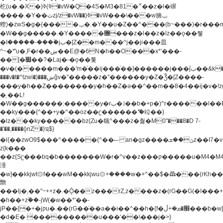
杚(u�.�X�)ߢ)ߢ�vW�Q�4S�M3�81�״��z�l�竮
����.�Y��ثzj/z�vW��)ߢ�vW���\���w腩ݕ
蟶)�zwS�g�{����ݕ�.�Y��ؚu�Z��^���(b~���)�r���m�ǥy�f�M4�'�z����6�M+z����4��^z���L!
�W��g�����.�Y��؜���޶���z�l��z�lz��ǫ��쮛
�ا�����-����۫jب�[Z��m���^j��ji���⽫
^~�ܶ*'u�,F�r��ښ��E@�6N�h��O���x*'���-
��[�׿��?�Laj�-�ǫ��톷
�v�(�����m���'m�֫��ij���֫��]������j���۫jب��&k��y����jk-
���v�t�^tzwi�)���ښǧv�"�����z�"������y�Z�Ǯ�[Z����-
���y�h��Z��������y�h��Z�ǝ��^��m��8�4��ij�v�!zg���a�
�֥ ��L!
�W��g������:�����y�rب�˩��b�+p�)^r������l��B�y�g�����v�,��%��h��-
��ky���{^��+y�^��oz��ʗ������ޮ'�竝��}
�lz���ky������bz{Zu�颻^���z�춽�M0"���8�D 7-
�'��,����ǭnZ�)ಇ$}
�l{��zwO9$���^�����{^��ޞ an�gz����ݶ��ܫz��I7�v�"���L��ֹ�z���h���ꔱ���������ݢe,z�
z{k���
��z{Sʗ���bq�b��� ����W�r�^v��z���ק�����u�M4�M4ҹ�z�q�m���z���w��*'��jX�z��z�Ţ��ם�
涶
�w]��kkjwt۞f���wM��kkjwu۞+����w�+^��$�ꬡ���(rKh��B�y�
朆
���lj�,��"~++z�.�Ǭ��z���rZ,z����z�(rG��G(�ا���+^��$��$z������nz�(rG���^z�_���r(rG���,}
�h��+z۫��-jW(�w��*'��-
jP��{�+�jקu�.��(rG��֫��a��i��^��h�{f�׫�ܩ�+ڵ���b�w]���n��jk?
�d�E� ���������u���'��\���j�>}