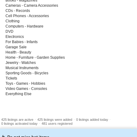
Books - Magazines
Cameras - Camera Accessories
CDs - Records
Cell Phones - Accessories
Clothing
Computers - Hardware
DVD
Electronics
For Babies - Infants
Garage Sale
Health - Beauty
Home - Furniture - Garden Supplies
Jewelry - Watches
Musical Instruments
Sporting Goods - Bicycles
Tickets
Toys - Games - Hobbies
Video Games - Consoles
Everything Else
-
-
-
425 listings are active
425 listings were added
0 listings added today
-
0 listings activated today
481 users registered