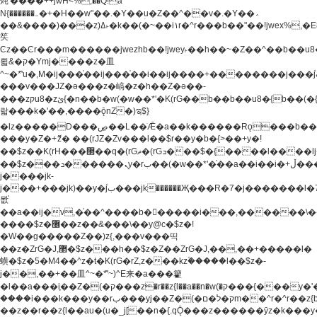
炖'����++jwH<%,��Q!a
N{������܅�+�H��w"��.�Y��ؚu�Z��^��v�.�Y��؞
��&����)���z)ߡ˫�k��(�~��i١r�^r���b��"��!jwex%,�E8t�<#��{Jު
笶
Ͼz��Ͼr���m������jwezhb��!jwey˫��h��~�Z��^��b��
뢻&�ק�Ymj����z�⽫
^~�ܶ*'u�,M�ij���֫��ij���֫��i��ij����+��������j���۫jب���w.���s)����jk-
���v���JZ�ǝ���z�嵪�z�h��Z�ǝ��-
���zקu8�zئ{�n��b�w(�w��*'�K(rG��b��b��u8�{b��(�{l����(�˫����ئy��N)���$~���^�,��+��
랇���k�'��,����ǭnZ�)ಇ$}
�lz�����D���ڝ��L��ֹǢ�a��k������Rǫ���b���v���������zZ�Zt*'��-
���y�Z�+ޮz� ��(rJZ�Zv���l��$r��y�b�{>��+y�!
��$z��K(rH���޲��q�(rGޡ�(rGܖ���$�{����l����lj�������,���ˬ���M4��+y�!
��$z���ܖ������ܢy�rب��(�w��*'�֫��a��i��i�+ڵ���b�w]�����jk-
j����jk-
j���+���jk)��y�۫jب���jk������Җ���R�7�j�������l�7��n)j�v���
뫖֫
��a��ij�v,�֫��^����b������i���,������\
����$z�޶��z��&���\��y@ϲ�$z�!
�W��g�����Z��)z{,���v���띡
��z�ZrG�J,޲�$z���h��$z�Z��ZrG�J,��,��+�����l�
蟥�$z�5�M4��^z�t�K(rG�rZ,z���kz۫�����l��$z�-
j��,��+��⽫^~�ܶ*'~)^E来�a���籊
�l��a���i֛��Z�(�ק���z�r��z{l��a��n�w(�ק���{���y�'����,޲��zw(�ק�����������ޮ�+
����i���k���y��rب���yj��Z�(�ק�ל�םm��^r�^r��z{b}
��z��r��z{l��au�(u�_j[��n�{.qǬ���z������ȳz�k���y�y�޶��z��&���p�+^~)^�