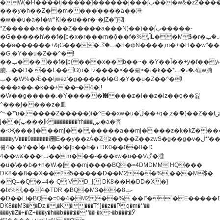
�W(�H��֫��ij���֫��]������j���۫jب���w&�zZ�����i�<�]4���y�Z�Ǯ�[Z����-
���y�h��Z��m����֫����a��涶
�w��u�a�i�w^Ƙi��u��r�-�jZ�"}驷
*Z�����a�����Z�����a���N)��)��۫jب�����-
�G�����h\��f�[b�x�r���m�ǭ��f�%,ÏL��M$�r�܅�ݕ�&���rب��m���-
��a������+&jG����ݕ�ڱ�h�фN����,m�+�H��w"��!
�G.�Y��ؚu�Z��^�!
��ݕ�����f�[b{���x��b��~�.�Y��آ��+y�f��y˫���w�w
腩ݕ��D� ��L�� G(u�+z����>��뢻>�˫�k��*ޚ�ޅ�ݕ顊w腩
ݕ�.�W%�Ǣ��!jwez'�g�����!�G.�Y��ؚu�Z��^�!
���x��˫�k��+��-�4�|!
�W��g�����.�Y��؜���޶���z�l��z�lz��ǫ��욇
^���j����z�⽫
^~�ܶ*'u�,����Z�����)i�^E��xw�u�ڶ֜��+q�,z�ޮ�)��Z��tۆ��ڞ����z�����*Z�Ǭ[ږ'GM3ۺױ������rG�t#��g����j����jk-
j��۫jب���jk��������'rh���ښ�a�杳
�<Җ���ij���mj��,�����a��mj����z�k�kZ�����jx��z���4���
����yV���9������i׫E��y��zȦ�Zz����Z��zwS�g��g�v�ڶ*'��z�l��
뢻4�.�Y��آ�+\��f�[b��h�١ DK0��0�8�D
4��w&���rب��m���-���xw�u��Vڱ�涶
�u�\��b�+n�W.�[��mj����BQ�=4DMDMM HQ���
DK8��8��X��25�����D��M2 ��%,���M$�
�Q=�Q�=4�-Q VD_j[ DK8��H�DD�X�}
�lx%,��4�TDR �BQ�M3��8ݓ-
�D��Lt�
BQ�=0�4�M2 ��%,��I"�`�E�����D��M$�TDH��I7ږǂQ�=1�
DK8��M3��Dz,�,�K����T^}��z��Pq�m�*'��-
���y�Z�+�\Z+���y�h��b���t��*'��-�x>�b���t�Ӯ