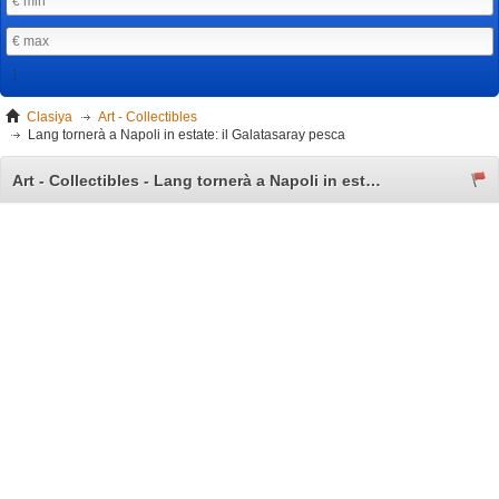
Clasiya
Art - Collectibles
Lang tornerà a Napoli in estate: il Galatasaray pesca
Art - Collectibles - Lang tornerà a Napoli in estate: il Galatasaray pesca