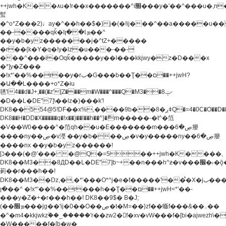
++jwh�K��٨u�!r��x�������^i׫���y�'��^���u�,n�u������y�^��h�ץ�
蟚
�^o*Z���2)♩ay�^��h��$�)j�(�!ij���^��a�����u��
��-����qǩ�Iܡا� �ן��^
��y�b�yz�������j�^tZ+�����
�r��{k�Y�q�!y�lz�u���-��-
���^���i�Oqǩ�����y��I���kkjwy�z�D���x
�*]y�Z���
�!x*'��%��r��y�rب�G���b��Ţ��ם��++jwH?
�Ա��L����+o*Z�ɨu
毢'l4��d�J+,��(�z'[Z���m�W���^���Q�M3��8ݓ-
�D��L�DE"7]\��lz�)���k'!
DK8��554@5!DF��x%,����9b��8�ږǂQ�=4�0C�O��D��L#�4@�L�9D�
DK8��H�DD�X
�����q�!x��)��l��h��^}�ޮm�����-�t^�笵
�V��W0����^�笵qh��u�E�������m���ڝ�6癭
����ny��ڝ�v瀅 ��y�b���ڝ�v�y�����ny��ڝ�6癭
����nx ��y�b�yz������!
[ʖ���(�@'��� �@Q�=5��++jwh�K����,
DK8��M3��8ДD��L�DE"7]b~+��n���h^ƶ�v���׬�˫�ǭ��\�%,��<
䓶��r���h��!
DK8��M3��Dz,�,�*'���O*^j�e�ƭ�����'��֩�X�jب����qǩ�Iܡا�
�ן��^ �!x*'��%��r���h��Ţ��ם��++jwH<*'��-
���y�Z�+�r���h��! DK8��9$� B�J;
(��ܡ׮���jg��'ij�0��O��ڝ�t�M=��}zf��蝂f���&��܅��
�^�m4�kkjwkz۫��_�����'r��zw2�f�xv�vW���f�[bi�ajwezh\
�W�����f�[b�w�