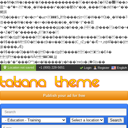
��ߊW�zW�z���'�X�������������k��Z�Z�޶��z��&���]zW�y��z�
⽫^~�ܶ*'�+-*�j�_�W����v*�j�b�鬱Ƨv*�j�_���r�zk�+^�'�
颵韺
YOj�ij��צ~)^�v�z+^�ܩz+���Sڶb���zȳz+�W��YOj�_�W��7��YOj�t���˛��
즸����W�z��~�e=�aⷭ���j�ij�_�W�~)^��⽫
^~�ܶ*'��R��^��ߢ������gjg�z�h��ڙ�,
�,@��� a�I0�<
�+Z�֫t"Ț�^�����ڮ �rX��
�n�z{g{�����֫��B��M��f�z{k�w��� a�I0���n��YhrAb��2�
�9$���M!DD���z{k�w�����)C_rZ,y�^�Ǣ~+,zфM͡��b�
욁����ޖǢ|-
�9$��s�O]��Mb�ǭD�v�z{g{�����ж� c�E4�
(F�����ΝǞr��O��,덞
�ǡy�^�*'���O*^j�e�ƭ�����'y�h��'zw(u�-j۬�G(u��
Location not saved
+1 (800) 228-5651
Login
Register
English
Publish your ad for free
Search