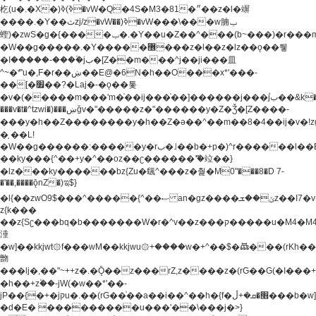
杚(u�.�X�)ߢ)ߢ�vW�Q�4S�M3�81�״��z�l�竮
����.�Y��ثzj/z�vW��)ߢ�vW���\���w腩ݕ
蟶)�zwS�g�{����ݕ�.�Y��ؚu�Z��^���(b~���)�r���m�ǥy�f�M4�'�z����6�M+z����4��^z���L!
�W��g�����.�Y��؜���޶���z�l��z�lz��ǫ��쮛
�ا�����-����۫jب�[Z��m���^j��ji���⽫
^~�ܶ*'u�,F�r��ښ��E@�6N�h��O���x*'���-
��[�׿��?�Laj�-�ǫ��톷
�v�(�����m���'m�֫��ij���֫��]������j���۫jب��&k��y����jk-
���v�t�^tzwi�)���ښǧv�"�����z�"������y�Z�Ǯ�[Z����-
���y�h��Z��������y�h��Z�ǝ��^��m��8�4��ij�v�!zg���a�
�֥ ��L!
�W��g������:�����y�rب�˩��b�+p�)^r������l��B�y�g�����v�,��%��h��-
��ky���{^��+y�^��oz��ʗ������ޮ'�竝��}
�lz���ky������bz{Zu�颻^���z�춽�M0"���8�D 7-
�'��,����ǭnZ�)ಇ$}
�l{��zwO9$���^�����{^��ޞ an�gz����ݶ��ܫz��I7�v�"���L��ֹ�z���h���ꔱ���������ݢe,z�
z{k���
��z{Sʗ���bq�b��� ����W�r�^v��z���ק�����u�M4�M4ҹ�z�q�m���z���w��*'��jX�z��z�Ţ��ם�
涶
�w]��kkjwt۞f���wM��kkjwu۞+����w�+^��$�ꬡ���(rKh��B�y�
朆
���lj�,��"~++z�.�Ǭ��z���rZ,z����z�(rG��G(�ا���+^��$��$z������nz�(rG���^z�_���r(rG���,}
�h��+z۫��-jW(�w��*'��-
jP��{�+�jקu�.��(rG��֫��a��i��^��h�{f�׫�ܩ�+ڵ���b�w]���n��jk?
�d�E� ���������u���'��\���j�>}