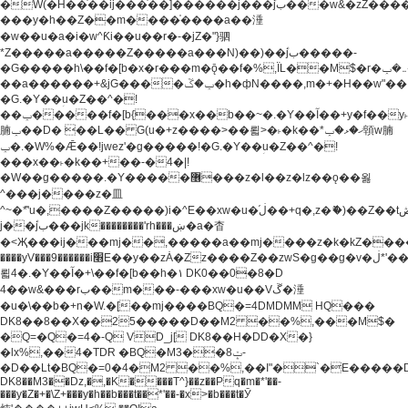
�W(�H��֫��ij���֫��]������j���۫jب���w&�zZ�����i�<�]4���y�Z�Ǯ�[Z����-
���y�h��Z��m����֫����a��涶
�w��u�a�i�w^Ƙi��u��r�-�jZ�"}驷
*Z�����a�����Z�����a���N)��)��۫jب�����-
�G�����h\��f�[b�x�r���m�ǭ��f�%,ÏL��M$�r�܅�ݕ�&���rب��m���-
��a������+&jG����ݕ�ڱ�h�фN����,m�+�H��w"��!
�G.�Y��ؚu�Z��^�!
��ݕ�����f�[b{���x��b��~�.�Y��آ��+y�f��y˫���w�w
腩ݕ��D� ��L�� G(u�+z����>��뢻>�˫�k��*ޚ�ޅ�ݕ顊w腩
ݕ�.�W%�Ǣ��!jwez'�g�����!�G.�Y��ؚu�Z��^�!
���x��˫�k��+��-�4�|!
�W��g�����.�Y��؜���޶���z�l��z�lz��ǫ��욇
^���j����z�⽫
^~�ܶ*'u�,����Z�����)i�^E��xw�u�ڶ֜��+q�,z�ޮ�)��Z��tۆ��ڞ����z�����*Z�Ǭ[ږ'GM3ۺױ������rG�t#��g����j����jk-
j��۫jب���jk��������'rh���ښ�a�杳
�<Җ���ij���mj��,�����a��mj����z�k�kZ�����jx��z���4���
����yV���9������i׫E��y��zȦ�Zz����Z��zwS�g��g�v�ڶ*'��z�l��
뢻4�.�Y��آ�+\��f�[b��h�١ DK0��0�8�D
4��w&���rب��m���-���xw�u��Vڱ�涶
�u�\��b�+n�W.�[��mj����BQ�=4DMDMM HQ���
DK8��8��X��25�����D��M2 ��%,���M$�
�Q=�Q�=4�-Q VD_j[ DK8��H�DD�X�}
�lx%,��4�TDR �BQ�M3��8ݓ-
�D��Lt�
BQ�=0�4�M2 ��%,��I"�`�E�����D��M$�TDH��I7ږǂQ�=1�
DK8��M3��Dz,�,�K����T^}��z��Pq�m�*'��-
���y�Z�+�\Z+���y�h��b���t��*'��-�x>�b���t�Ӯ