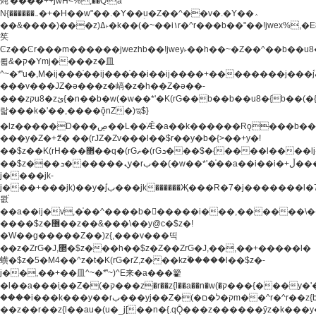
炖'����++jwH<%,��Q!a
N{������܅�+�H��w"��.�Y��ؚu�Z��^��v�.�Y��؞
��&����)���z)ߡ˫�k��(�~��i١r�^r���b��"��!jwex%,�E8t�<#��{Jު
笶
Ͼz��Ͼr���m������jwezhb��!jwey˫��h��~�Z��^��b��
뢻&�ק�Ymj����z�⽫
^~�ܶ*'u�,M�ij���֫��ij���֫��i��ij����+��������j���۫jب���w.���s)����jk-
���v���JZ�ǝ���z�嵪�z�h��Z�ǝ��-
���zקu8�zئ{�n��b�w(�w��*'�K(rG��b��b��u8�{b��(�{l����(�˫����ئy��N)���$~���^�,��+��
랇���k�'��,����ǭnZ�)ಇ$}
�lz�����D���ڝ��L��ֹǢ�a��k������Rǫ���b���v���������zZ�Zt*'��-
���y�Z�+ޮz� ��(rJZ�Zv���l��$r��y�b�{>��+y�!
��$z��K(rH���޲��q�(rGޡ�(rGܖ���$�{����l����lj�������,���ˬ���M4��+y�!
��$z���ܖ������ܢy�rب��(�w��*'�֫��a��i��i�+ڵ���b�w]�����jk-
j����jk-
j���+���jk)��y�۫jب���jk������Җ���R�7�j�������l�7��n)j�v���
뫖֫
��a��ij�v,�֫��^����b������i���,������\
����$z�޶��z��&���\��y@ϲ�$z�!
�W��g�����Z��)z{,���v���띡
��z�ZrG�J,޲�$z���h��$z�Z��ZrG�J,��,��+�����l�
蟥�$z�5�M4��^z�t�K(rG�rZ,z���kz۫�����l��$z�-
j��,��+��⽫^~�ܶ*'~)^E来�a���籊
�l��a���i֛��Z�(�ק���z�r��z{l��a��n�w(�ק���{���y�'����,޲��zw(�ק�����������ޮ�+
����i���k���y��rب���yj��Z�(�ק�ל�םm��^r�^r��z{b}
��z��r��z{l��au�(u�_j[��n�{.qǬ���z������ȳz�k���y�y�޶��z��&���p�+^~)^�