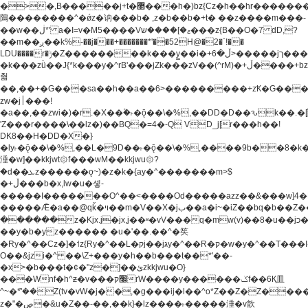
�>�,B�����j+t�޲���h�)bz{Cz�h��hr�������V��O��,����^j۫z�á'(�f�u�^r�b�w�
隝��������^�ǿz�讷���b� ,z�b��b�+t� ��z����m���-
��w��ڶ*' a�I=v�M5����Vޱ�]����ש���z{B��O�7 dD,?
��m��ږ��k%-��j���+�������*'��52H@�2�`!��
LDU����r�ݱ�Z��������k���y͇��i�+ڵ�6>�����jך���!
�k���zǜ��J{*k���y�^rB'���jZk���zV��(^rM)�+ڵ����+bz�k���z�)�+ڵ�rnnX�~�ܶ*'r�
춻
��,��+�G���sa��h��a��6>���������+zҞ�G���
zw�j׀���!
�a��,
��zwi�)�r.�X��۫�˫�ǭ��\�%,��DD�D��ԅk��
'Z���r����\��lz�)��BQ�=4�-Q VD_j[r���h��!
DK8��H�DD�X�}
�ly˫�ǭ��\�%,��L�9D��˫�ǭ��\�%,����9b��8�k�
涶�w]��kkjwt۞f���wM��kkjwu۞?
�d��ܥz������ǫ~)�z�k�{ay�^�������m>$
�+ڵ���b�x,lw�u�솋-
�����I�������O^��<����Od�����azz��&���w]4�
�����Ǣ�a��@qǩ�ױ��m�V��X�jب��a�i~�iZ��bq�b��Z��)���ھ'♨
������z�Kjx.j�jx,j��ʶ�vV���q�mw(v)��8�u��jכ�&��ਞ��f�j�
��y�b�yz������ �u�'��.��^�笶
�Ry�^��Cz�]�˦z{Ry�^��L�קj��jגy�^��R�ק�w�y�^��T���I�<-
O��&jzi�^ ��\Z+���y�h��b���t��*'��-
�x>�b���t�¢�"z�]��ئzkkjwu�O}
���Wnf�h^ƶ�v���׬קrW����y������ݢf��6Қ⽫
^~�ܶ*'��Z(tv�vW�j��,�g���ij�l��^o*Z��Z�Z������ݥ�a�����֫����a��)���q�!y�����W������ky�r��.�*�z��j
z�"�ڝ�&u�Z��-��,��k}�lz����˫�����涶�v歆