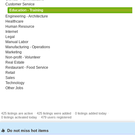
Customer Service
Education - Training
Engineering - Architecture
Healthcare
Human Resource
Internet
Legal
Manual Labor
Manufacturing - Operations
Marketing
Non-profit - Volunteer
Real Estate
Restaurant - Food Service
Retail
Sales
Technology
Other Jobs
-
-
-
425 listings are active
425 listings were added
0 listings added today
-
0 listings activated today
479 users registered
Do not miss hot items