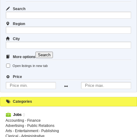
Search
Region
City
Search
More options
Open listings in new tab
Price
Categories
Jobs
()
Accounting - Finance
Advertising - Public Relations
Arts - Entertainment - Publishing
Clerical - Administrative