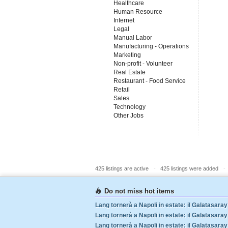
Healthcare
Human Resource
Internet
Legal
Manual Labor
Manufacturing - Operations
Marketing
Non-profit - Volunteer
Real Estate
Restaurant - Food Service
Retail
Sales
Technology
Other Jobs
-
-
425 listings are active
425 listings were added
Do not miss hot items