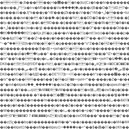
�>�,B�����j+t�޲���h�)bz{Cz�h��hr�������V��O��,����^j۫z�á'(�f�u�^r�b�w�隝��������^�ǿz�讷���b� ,z�b��b�+t� ��z����m���-
��w��ڶ*' a�I=v�M5����Vޱ�]����ש���z{B��O�7 dD,?��m��ږ��k%-��j���+�������*'��52H@�2�`!�� LDU����r�ݱ�Z��������k���y͇��i�+ڵ�6>�����jך���!
�k���zǜ��J{*k���y�^rB'���jZk���zV��(^rM)�+ڵ����+bz�k���z�)�+ڵ�rnnX�~�ܶ*'r�춻��,��+�G���sa��h��a��6>���������+zҞ�G���j���m�+ zw�j׀���!
�a��,
��zwi�)�r.�X��۫�˫�ǭ��\�%,��DD�D��ԅk��.�
�ly˫�ǭ��\�%,��L�9D��˫�ǭ��\�%,����9b��8�k�
�+ڵ���b�x,lw�u�솋-�����I�������O^��<����Od�����azz��&���w]4�M=��}�����Ǣ�a��@qǩ�ױ��m�V��X�jب��a�i~�iZ��bq�b��Z��)���ھ'♨
������z�Kjx.j�jx,j��ʶ�vV���q�mw(v)��8�u��jכ�&��ਞ��f�j� ��y�b�yz������ �u�'��.��^�笶�Ry�^��Cz�]�˦z{Ry�^��L�קj��jגy�^��R�ק�w�y�^��T���I�<-
O��&jzi�^ ��\Z+���y�h��b���t��*'��-�x>�b���t�¢�"z�]��ئzkkjwu�O}���Wnf�h^ƶ�v���׬קrW
^~�ܶ*'��Z(tv�vW�j��,�g���ij�l��^o*Z��Z�Z������ݥ�a�����֫����a��)���q�!y�����W������ky�r��.�*�z��jib��ނ+-z�"�ڝ�&u�Z��
�lz����˫�����涶�v歆++jwh�K��٨u�!r��x�������^i׫���y�'��^���u�,n�u������y�^��h�ץ�蟚�^o*Z���2)♩ay�^��h��$�)j�(�!ij���^��a�����u���-��-
����qǩ�Iܡا� �ן��^ ��y�b�yz�������j�^tZ+����� �r��{k�Y�q�!y�lz�u���-��-���^���i�Oqǩ�����y��I���kkjwy�z�D���x �*]y�Z���
�!x*'��%��r��y�rب�G���b��Ţ��ם��++jwH?�Ա��L����+o*Z�ɨu毢'l4��d�J+,��(�z'[Z���m�W���^���Q�M3��8ݓ- �D��L�DE"7]\��lz�)���k'!
DK8��554@5!DF��x%,����9b
����ny��ڝ�v瀅 ��y�b���ڝ�v�y�����ny��ڝ�6癭����nx ��y�b�yz������![ʖ���(�@'��� �@Q�=5��++jwh�K����,
DK8��M3��8ДD��L�DE"7]b~+��n���h^ƶ�v���׬�˫�ǭ��\�%,��<䓶��r���h��! DK8��M3��Dz,�,�*'���O*^j�e�ƭ�����'��֩�X�jب����qǩ�Iܡا� �ן��^
�!x*'��%��r���h��Ţ��ם��++jwH<*'��-���y�Z�+�r���h��! DK8��9$� B�J;(��ܡ׮���jg��'ij�0��O��ڝ�t�M=��}zf��蝂f���&��܅��
�^�m4�kkjwkz۫��_�����'r��zw2�f�xv�vW���f�[bi�ajwezh\��vW�rhr���
����.�Y��ثzj/z�vW��)ߢ�vW���\���w腩ݕ蟶)�zwS�g�{����ݕ�.�Y��ؚu�Z��^���(b~���)�r���m�ǥy�f�M4�'�z����6�M+z����4��^z���L!
�W��g�����.�Y��؜���޶���z�l��z�lz��ǫ��쮛�ا�����-����۫jب�[Z��m���^j��ji���⽫^~�ܶ*'u�,F�r��ښ��E@�6N�h��O���x*'���-��[�׿��?�Laj�-�ǫ��톷
�v�(�����m���'m�֫��ij���֫��]������j���۫jب��&k��y����jk-���v�t�^tzwi�)���ښǧv�"�����z�"������y�Z�Ǯ�[Z����-
���y�h��Z��������y�h��Z�ǝ��^��m��8�4��ij�v�!zg���a��lzwS
�W��g������:�����y�rب�˩��b�+p�)^r������l��B�y�g�����v�,��%��h��-��ky���{^��+y�^��oz��ʗ������ޮ'�竝��}�lz���ky������bz{Zu�颻^���z�춽
�M0"���8�D 7-�'��,����ǭnZ�)ಇ$}�l{��zwO9$���^�����{^��ޞ an�gz����ݶ��ܫz��I7�v�"���L��ֹ�z���h���ꔱ���������ݢe,z� z{k��
��z{Sʗ���bq�b��� ����W�r�^v��z���ק�����u�M4�M4ҹ�z�q�m���z���w��*'��jX�z��z�Ţ��ם�涶
�w]��kkjwt۞f���wM��kkjwu۞+����w�+^��$�ꬡ���(rKh��B�y��