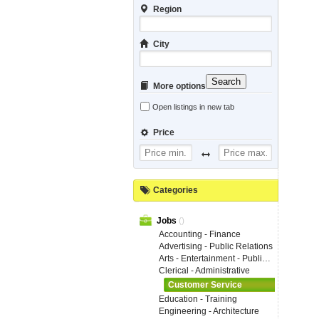
Region
City
Search
More options
Open listings in new tab
Price
Categories
Jobs
()
Accounting - Finance
Advertising - Public Relations
Arts - Entertainment - Publishing
Clerical - Administrative
Customer Service
Education - Training
Engineering - Architecture