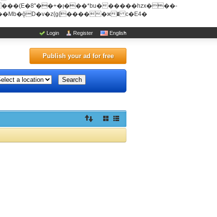
u������hzx���-
Login
Register
English
Publish your ad for free
Search