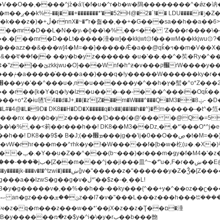
[��mr�D��L�N��y˫�ǭ��\�%,��<�� 'Z���r����\��l
�.�[��mr�D��Lt�
����涶�w]��kkjwt۞f���wM��kkjwu۞?�d��ܥz������ǫ~)�z�k�{ay�^��
����y������ݢf��6Қ⽫
-��,��k}
�����q�!x��)��l��h��^}�ޮm�����
��8�ږǂQ�=4�0C�O��D��L#�4@�L�9D� DK8��H�DD�X
m��^rhk�y� !�W�����f�[b�w�杚(u�.�X�)ߢ)ߢ�vW�Q�4S�M3�81�״��z�l�竮
�g��g�v�ڶ*'��$z�-�֥ ��L!
�
����ռ�z�$y�^i�\�y�rب��b���朆