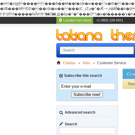
�n�z{g{�����֫��B��M��f�z{k�w��� a�I0���n��YhrAb��2�
�9$���M!DD���z{k�w�����)C_rZ,y�^�Ǣ~+,zфM͡��b�ǭD�{&�z{g{�����фM͡��B
(F�����ΝǞr��O��,덞�ǡy�^�*'���O*^j�e�ƭ�����'y�h��
Location not saved
+1 (800) 228-5651
Clasiya
Jobs
Customer Service
Cus
Subscribe this search
Ther
Subscribe now!
Advanced search
Search