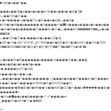
�=4�-Q VD_j[ DK8��H�DD�X�}�lx%,��4�TDR
u8�y˫�k��'%�Ǧ������z����+z������+��뢻