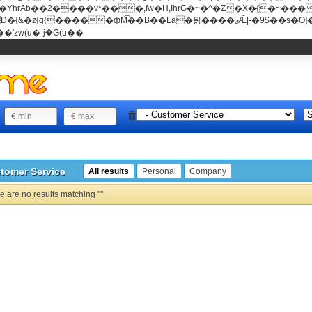
���v*���,fw�H,IhrG�~�^�Z�X�{�~������(E�8"��+�ן���*b
��La�욁����ޖǢ|-�9$��s�O]��Mb�ǭD�v�z{g{�����ж� c�E4�
'zw(u�-j۬�G(u��
tomer Service
All results
Personal
Company
e are no results matching ""