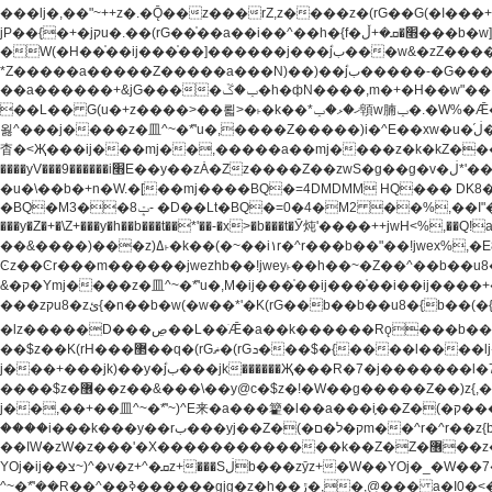
���lj�,��"~++z�.�Ǭ��z���rZ,z����z�(rG��G(�ا���+^��$��$z������nz�(rG���^z�_���r(rG���,}�h��+z۫��-jW(�w��*'��-
jP��{�+�jקu�.��(rG��֫��a��i��^��h�{f�׫�ܩ�+ڵ���b�w]���n��jk?�d�E� ���������u���'��\���j�>}
�W(�H��֫��ij���֫��]������j���۫jب���w&�zZ�����i�<�]4���y�Z�Ǯ�[Z����-���y�h��Z��m����֫����a��涶�w��u�a�i�w^Ƙi��u��r�-�jZ�"}驷
*Z�����a�����Z�����a���N)��)��۫jب�����-�G�����h\��f�[b�x�r���m�ǭ��f�%,ÏL��M$�r�܅�ݕ�&���rب��m���-
��a������+&jG����ݕ�ڱ�h�фN����,m�+�H��w"��!�G.�Y��ؚu�Z��^�!��ݕ�����f�[b{���x��b��~�.�Y��آ��+y�f��y˫���w�w腩ݕ��D�
��L�� G(u�+z����>��뢻>�˫�k��*ޚ�ޅ�ݕ顊w腩ݕ�.�W%�Ǣ��!jwez'�g�����!�G.�Y��ؚu�Z��^�!���x��˫�k��+��-�4�|!�W��g�����.�Y��؜���޶���z�l��z�lz��ǫ��
욇^���j����z�⽫^~�ܶ*'u�,����Z�����)i�^E��xw�u�ڶ֜��+q�,z�ޮ�)��Z��tۆ��ڞ����z�����*Z�Ǭ[ږ'GM3ۺױ������rG�t#��g����j����jk-j��۫jب���jk��������'rh���ښ�a�
杳�<Җ���ij���mj��,�����a��mj����z�k�kZ�����jx��z���4��
����yV���9������i׫E��y��zȦ�Zz����Z��zwS�g��g�v�ڶ*'��z�l��뢻4�.�Y��آ�+\��f�[b��h�١ DK0��0�8�D 4��w&���rب��m���-���xw�u��Vڱ�涶
�u�\��b�+n�W.�[��mj����BQ�=4DMDMM HQ��� DK
BQ�=0�4�M2 ��%,��I"�`�E�����D��M$�TDH��I7ږǂQ�=1
�BQ�M3��8ݓ- �D��Lt�
���y�Z�+�\Z+���y�h��b���t��*'��-�x>�b���t�Ӯ炖'����++jwH<%,��Q!a N{������܅�+�H��w"��.�Y��ؚu�Z��
��&����)���z)ߡ˫�k��(�~��i١r�^r���b��"��!jwex%,�E8t�<#��{Jު笶
Ͼz��Ͼr���m������jwezhb��!jwey˫��h��~�Z��^��b��
&�ק�Ymj����z�⽫^~�ܶ*'u�,M�ij���֫��ij���֫��i��ij����+��������j���۫jب���w.���s)����jk-���v���JZ�ǝ���z�嵪�z�h��Z�ǝ��-
���zקu8�zئ{�n��b�w(�w��*'�K(rG��b��b��u8�{b��(�{l����(�˫����ئy��N)���$~���^�,��+��랇���k�'��,����ǭnZ�)ಇ$}
�lz�����D���ڝ��L��ֹǢ�a��k������Rǫ���b���v���������zZ�Zt*'��-���y�Z�+ޮz� ��(rJZ�Zv���l��$r��y�b�{>��+y�!
��$z��K(rH���޲��q�(rGޡ�(rGܖ���$�{����l����lj�������,���ˬ���M4��+y�!��$z���ܖ������ܢy�rب��(�w��*'�֫��a��i��i�+ڵ���b�w]�����jk-j����jk-
j���+���jk)��y�۫jب���jk������Җ���R�7�j�������l�7��n)j�v���뫖֫��a��ij�v,�֫��^����b������i���,������\��xH4D�8"� H��
����$z�޶��z��&���\��y@ϲ�$z�!�W��g�����Z��)z{,���v���띡��z�ZrG�J,޲�$z���h��$z�Z��ZrG�J,��,��+�����l�蟥�$z�5�M4��^z�t�K(rG�rZ,z���kz۫�����l��$z�-
j��,��+��⽫^~�ܶ*'~)^E来�a���籊�l��a���i֛��Z�(�ק���z�r��z{l��a��n�w(�ק���{���y�'����,޲��zw(�ק�����������ޮ�+
����i���k���y��rب���yj��Z�(�ק�ל�םm��^r�^r��z{b}��z��r��z{l��au�(u�_j[��n�{.qǬ���z������ȳz�k���y�y�޶��z��&���p�+^~)^���jן�w-
��ߊW�zW�z���'�X�������������k��Z�Z�޶��z��&���]zW�y��z�⽫^~�ܶ*'�+-*�j�_�W����v*�j�b�鬱Ƨv*�j�_���r�zk�+^�'�颵韺
YOj�ij��צ~)^�v�z+^�ܩz+���Sڶb���zȳz+�W��YOj�_�W��7��YOj�t���˛��즸����W�z��~�e=�aⷭ���j�ij�_�W�~)^��⽫
�,@��� a�I0�<�S
^~�ܶ*'��R��^��ߢ������gjg�z�h��ڙ�,