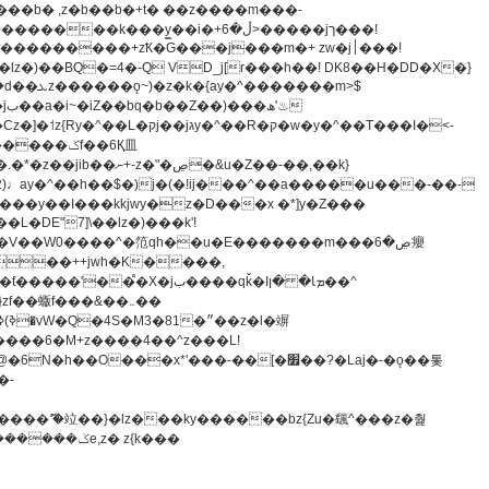
z�)��BQ�=4�-Q VD_j[r���h��! DK8��H�DD�X�}
�����m>$
-�t^�笵�V��W0����^�笵qh��u�E�������m���ڝ�6癭