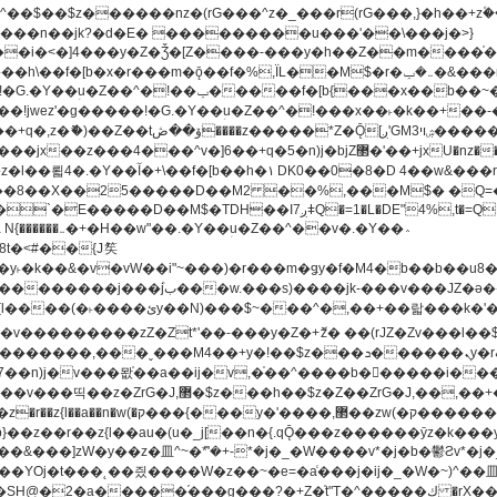
�^v�]6��+q�5�n)j�bjZ޲�'��+jxU�nz�����]6�/
8��8��X��25�����D��M2 ��%,���M$� �Q=�Q
�L�DE"4%,t�=QH���2� DK8��M3��Dz,�,�K����T^}��z��Pq�m�*'��-
^��v�.�Y��؞
u8�y˫�k��&�v�vW��i"~���)�r���m�ǥy�f�M4�b��b��
H@�2�a�����֜���g���?�+Z�֫t"Ț�^�����ڮ �rX��