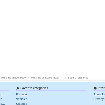
-
-
0 listings added today
0 listings activated today
474 users registered
Favorite categories
Info
Lang tornerà a Napoli in estate: il Galatasaray pesca
For sale
About U
Lang tornerà a Napoli in estate: il Galatasaray pesca
Vehicles
Privacy 
Lang tornerà a Napoli in estate: il Galatasaray pesca
Classes