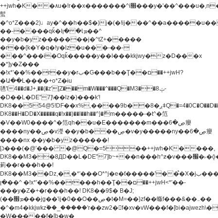
++jwh�K��٨u�!r��x�������^i׫���y�'��^���u�,n�u������y�^��h�ץ�
蟚
�^o*Z���2)♩ay�^��h��$�)j�(�!ij���^��a�����u��
��-����qǩ�Iܡا� �ן��^
��y�b�yz�������j�^tZ+�����
�r��{k�Y�q�!y�lz�u���-��-
���^���i�Oqǩ�����y��I���kkjwy�z�D���x
�*]y�Z���
�!x*'��%��r��y�rب�G���b��Ţ��ם��++jwH?
�Ա��L����+o*Z�ɨu
毢'l4��d�J+,��(�z'[Z���m�W���^���Q�M3��8ݓ-
�D��L�DE"7]\��lz�)���k'!
DK8��554@5!DF��x%,����9b��8�ږǂQ�=4�0C�O��D��L#�4@�L�9D�
DK8��H�DD�X
�����q�!x��)��l��h��^}�ޮm�����-�t^�笵
�V��W0����^�笵qh��u�E�������m���ڝ�6癭
����ny��ڝ�v瀅 ��y�b���ڝ�v�y�����ny��ڝ�6癭
����nx ��y�b�yz������!
[ʖ���(�@'��� �@Q�=5��++jwh�K����,
DK8��M3��8ДD��L�DE"7]b~+��n���h^ƶ�v���׬�˫�ǭ��\�%,��<
䓶��r���h��!
DK8��M3��Dz,�,�*'���O*^j�e�ƭ�����'��֩�X�jب����qǩ�Iܡا�
�ן��^ �!x*'��%��r���h��Ţ��ם��++jwH<*'��-
���y�Z�+�r���h��! DK8��9$� B�J;
(��ܡ׮���jg��'ij�0��O��ڝ�t�M=��}zf��蝂f���&��܅��
�^�m4�kkjwkz۫��_�����'r��zw2�f�xv�vW���f�[bi�ajwezh\
�W�����f�[b�w�