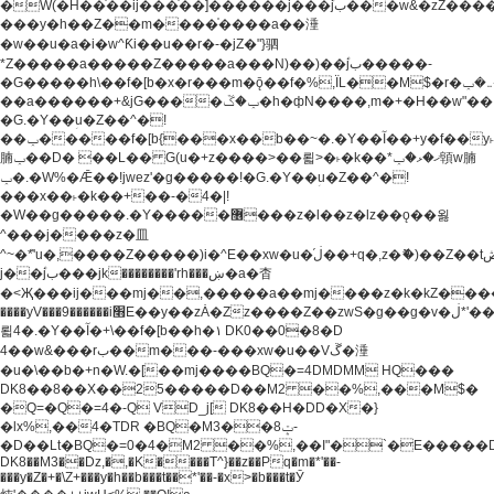
�W(�H��֫��ij���֫��]������j���۫jب���w&�zZ�����i�<�]4���y�Z�Ǯ�[Z����-
���y�h��Z��m����֫����a��涶
�w��u�a�i�w^Ƙi��u��r�-�jZ�"}驷
*Z�����a�����Z�����a���N)��)��۫jب�����-
�G�����h\��f�[b�x�r���m�ǭ��f�%,ÏL��M$�r�܅�ݕ�&���rب��m���-
��a������+&jG����ݕ�ڱ�h�фN����,m�+�H��w"��!
�G.�Y��ؚu�Z��^�!
��ݕ�����f�[b{���x��b��~�.�Y��آ��+y�f��y˫���w�w
腩ݕ��D� ��L�� G(u�+z����>��뢻>�˫�k��*ޚ�ޅ�ݕ顊w腩
ݕ�.�W%�Ǣ��!jwez'�g�����!�G.�Y��ؚu�Z��^�!
���x��˫�k��+��-�4�|!
�W��g�����.�Y��؜���޶���z�l��z�lz��ǫ��욇
^���j����z�⽫
^~�ܶ*'u�,����Z�����)i�^E��xw�u�ڶ֜��+q�,z�ޮ�)��Z��tۆ��ڞ����z�����*Z�Ǭ[ږ'GM3ۺױ������rG�t#��g����j����jk-
j��۫jب���jk��������'rh���ښ�a�杳
�<Җ���ij���mj��,�����a��mj����z�k�kZ�����jx��z���4���
����yV���9������i׫E��y��zȦ�Zz����Z��zwS�g��g�v�ڶ*'��z�l��
뢻4�.�Y��آ�+\��f�[b��h�١ DK0��0�8�D
4��w&���rب��m���-���xw�u��Vڱ�涶
�u�\��b�+n�W.�[��mj����BQ�=4DMDMM HQ���
DK8��8��X��25�����D��M2 ��%,���M$�
�Q=�Q�=4�-Q VD_j[ DK8��H�DD�X�}
�lx%,��4�TDR �BQ�M3��8ݓ-
�D��Lt�
BQ�=0�4�M2 ��%,��I"�`�E�����D��M$�TDH��I7ږǂQ�=1�
DK8��M3��Dz,�,�K����T^}��z��Pq�m�*'��-
���y�Z�+�\Z+���y�h��b���t��*'��-�x>�b���t�Ӯ