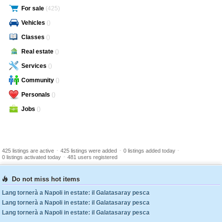
For sale
(425)
Vehicles
()
Classes
()
Real estate
()
Services
()
Community
()
Personals
()
Jobs
()
-
-
-
425 listings are active
425 listings were added
0 listings added today
-
0 listings activated today
481 users registered
Do not miss hot items
Lang tornerà a Napoli in estate: il Galatasaray pesca
Lang tornerà a Napoli in estate: il Galatasaray pesca
Lang tornerà a Napoli in estate: il Galatasaray pesca