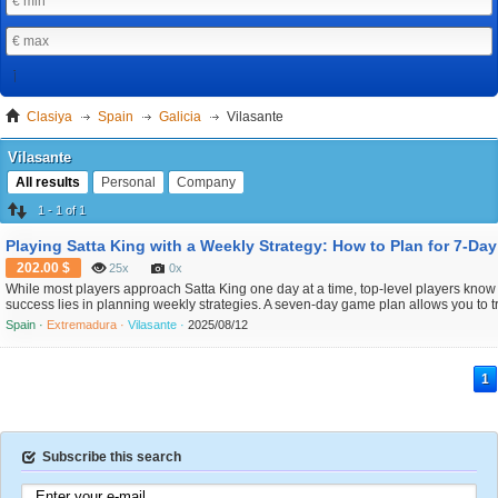
Clasiya
Spain
Galicia
Vilasante
Vilasante
All results
Personal
Company
1 - 1 of 1
202.00 $
25x
0x
While most players approach Satta King one day at a time, top-level players know 
success lies in planning weekly strategies. A seven-day game plan allows you to t
patterns more clearly, apply logic consistently, and avoid impulsive mistakes. This 
Spain ·
Extremadura ·
Vilasante ·
2025/08/12
will show you how to set up a weekly Satta King routine that improves your guesse
1
Subscribe this search