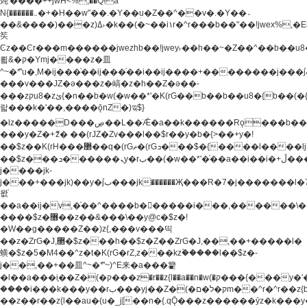
炖'����++jwH<%,��Q!a
N{������܅�+�H��w"��.�Y��ؚu�Z��^��v�.�Y��؞
��&����)���z)ߡ˫�k��(�~��i١r�^r���b��"��!jwex%,�E8t�<#��{Jު
笶
Ͼz��Ͼr���m������jwezhb��!jwey˫��h��~�Z��^��b��
뢻&�ק�Ymj����z�⽫
^~�ܶ*'u�,M�ij���֫��ij���֫��i��ij����+��������j���۫jب���w.���s)����jk-
���v���JZ�ǝ���z�嵪�z�h��Z�ǝ��-
���zקu8�zئ{�n��b�w(�w��*'�K(rG��b��b��u8�{b��(�{l����(�˫����ئy��N)���$~���^�,��+��
랇���k�'��,����ǭnZ�)ಇ$}
�lz�����D���ڝ��L��ֹǢ�a��k������Rǫ���b���v���������zZ�Zt*'��-
���y�Z�+ޮz� ��(rJZ�Zv���l��$r��y�b�{>��+y�!
��$z��K(rH���޲��q�(rGޡ�(rGܖ���$�{����l����lj�������,���ˬ���M4��+y�!
��$z���ܖ������ܢy�rب��(�w��*'�֫��a��i��i�+ڵ���b�w]�����jk-
j����jk-
j���+���jk)��y�۫jب���jk������Җ���R�7�j�������l�7��n)j�v���
뫖֫
��a��ij�v,�֫��^����b������i���,������\
����$z�޶��z��&���\��y@ϲ�$z�!
�W��g�����Z��)z{,���v���띡
��z�ZrG�J,޲�$z���h��$z�Z��ZrG�J,��,��+�����l�
蟥�$z�5�M4��^z�t�K(rG�rZ,z���kz۫�����l��$z�-
j��,��+��⽫^~�ܶ*'~)^E来�a���籊
�l��a���i֛��Z�(�ק���z�r��z{l��a��n�w(�ק���{���y�'����,޲��zw(�ק�����������ޮ�+
����i���k���y��rب���yj��Z�(�ק�ל�םm��^r�^r��z{b}
��z��r��z{l��au�(u�_j[��n�{.qǬ���z������ȳz�k���y�y�޶��z��&���p�+^~)^�