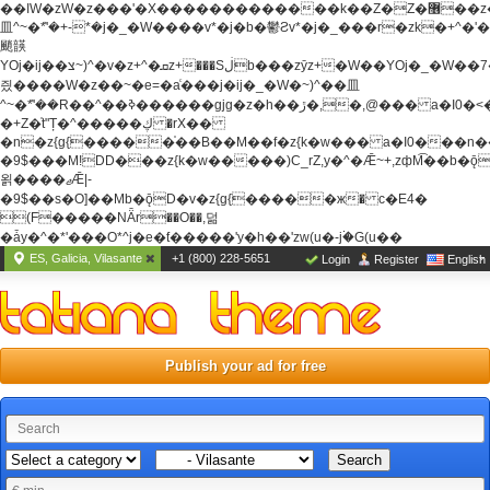
��ߊW�zW�z���'�X�������������k��Z�Z�޶��z��&���]zW�y��z�
⽫^~�ܶ*'�+-*�j�_�W����v*�j�b�鬱Ƨv*�j�_���r�zk�+^�'�
颵韺
YOj�ij��צ~)^�v�z+^�ܩz+���Sڶb���zȳz+�W��YOj�_�W��7��YOj�t���˛��
즸����W�z��~�e=�aⷭ���j�ij�_�W�~)^��⽫
^~�ܶ*'��R��^��ߢ������gjg�z�h��ڙ�,
�,@��� a�I0�<
�+Z�֫t"Ț�^�����ڮ �rX��
�n�z{g{�����֫��B��M��f�z{k�w��� a�I0���n��YhrAb��2�
�9$���M!DD���z{k�w�����)C_rZ,y�^�Ǣ~+,zфM͡��b�
욁����ޖǢ|-
�9$��s�O]��Mb�ǭD�v�z{g{�����ж� c�E4�
(F�����ΝǞr��O��,덞
�ǡy�^�*'���O*^j�e�ƭ�����'y�h��'zw(u�-j۬�G(u��
ES, Galicia, Vilasante
+1 (800) 228-5651
Login
Register
English
Publish your ad for free
Search