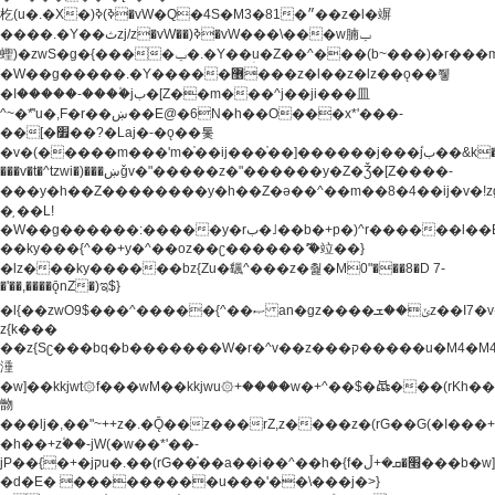
杚(u�.�X�)ߢ)ߢ�vW�Q�4S�M3�81�״��z�l�竮
����.�Y��ثzj/z�vW��)ߢ�vW���\���w腩ݕ
蟶)�zwS�g�{����ݕ�.�Y��ؚu�Z��^���(b~���)�r���m�ǥy�f�M4�'�z����6�M+z����4��^z���L!
�W��g�����.�Y��؜���޶���z�l��z�lz��ǫ��쮛
�ا�����-����۫jب�[Z��m���^j��ji���⽫
^~�ܶ*'u�,F�r��ښ��E@�6N�h��O���x*'���-
��[�׿��?�Laj�-�ǫ��톷
�v�(�����m���'m�֫��ij���֫��]������j���۫jب��&k��y����jk-
���v�t�^tzwi�)���ښǧv�"�����z�"������y�Z�Ǯ�[Z����-
���y�h��Z��������y�h��Z�ǝ��^��m��8�4��ij�v�!zg���a�
�֥ ��L!
�W��g������:�����y�rب�˩��b�+p�)^r������l��B�y�g�����v�,��%��h��-
��ky���{^��+y�^��oz��ʗ������ޮ'�竝��}
�lz���ky������bz{Zu�颻^���z�춽�M0"���8�D 7-
�'��,����ǭnZ�)ಇ$}
�l{��zwO9$���^�����{^��ޞ an�gz����ݶ��ܫz��I7�v�"���L��ֹ�z���h���ꔱ���������ݢe,z�
z{k���
��z{Sʗ���bq�b��� ����W�r�^v��z���ק�����u�M4�M4ҹ�z�q�m���z���w��*'��jX�z��z�Ţ��ם�
涶
�w]��kkjwt۞f���wM��kkjwu۞+����w�+^��$�ꬡ���(rKh��B�y�
朆
���lj�,��"~++z�.�Ǭ��z���rZ,z����z�(rG��G(�ا���+^��$��$z������nz�(rG���^z�_���r(rG���,}
�h��+z۫��-jW(�w��*'��-
jP��{�+�jקu�.��(rG��֫��a��i��^��h�{f�׫�ܩ�+ڵ���b�w]���n��jk?
�d�E� ���������u���'��\���j�>}