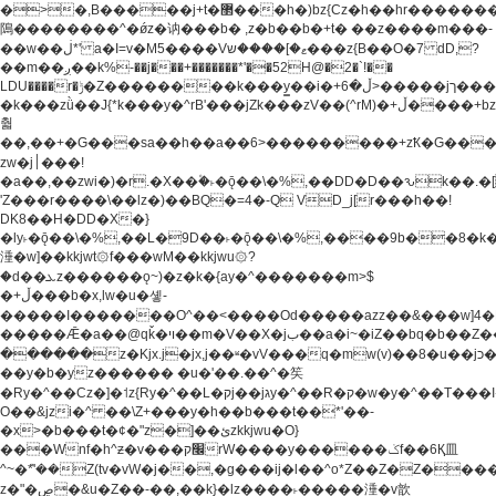
�>�,B�����j+t�޲���h�)bz{Cz�h��hr�������V��O��,����^j۫z�á'(�f�u�^r�b�w�
隝��������^�ǿz�讷���b� ,z�b��b�+t� ��z����m���-
��w��ڶ*' a�I=v�M5����Vޱ�]����ש���z{B��O�7 dD,?
��m��ږ��k%-��j���+�������*'��52H@�2�`!��
LDU����r�ݱ�Z��������k���y͇��i�+ڵ�6>�����jך���!
�k���zǜ��J{*k���y�^rB'���jZk���zV��(^rM)�+ڵ����+bz�k���z�)�+ڵ�rnnX�~�ܶ*'r�
춻
��,��+�G���sa��h��a��6>���������+zҞ�G���
zw�j׀���!
�a��,
��zwi�)�r.�X��۫�˫�ǭ��\�%,��DD�D��ԅk��
'Z���r����\��lz�)��BQ�=4�-Q VD_j[r���h��!
DK8��H�DD�X�}
�ly˫�ǭ��\�%,��L�9D��˫�ǭ��\�%,����9b��8�k�
涶�w]��kkjwt۞f���wM��kkjwu۞?
�d��ܥz������ǫ~)�z�k�{ay�^�������m>$
�+ڵ���b�x,lw�u�솋-
�����I�������O^��<����Od�����azz��&���w]4�
�����Ǣ�a��@qǩ�ױ��m�V��X�jب��a�i~�iZ��bq�b��Z��)���ھ'♨
������z�Kjx.j�jx,j��ʶ�vV���q�mw(v)��8�u��jכ�&��ਞ��f�j�
��y�b�yz������ �u�'��.��^�笶
�Ry�^��Cz�]�˦z{Ry�^��L�קj��jגy�^��R�ק�w�y�^��T���I�<-
O��&jzi�^ ��\Z+���y�h��b���t��*'��-
�x>�b���t�¢�"z�]��ئzkkjwu�O}
���Wnf�h^ƶ�v���׬קrW����y������ݢf��6Қ⽫
^~�ܶ*'��Z(tv�vW�j��,�g���ij�l��^o*Z��Z�Z������ݥ�a�����֫����a��)���q�!y�����W������ky�r��.�*�z��j
z�"�ڝ�&u�Z��-��,��k}�lz����˫�����涶�v歆