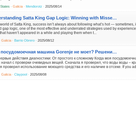
 States ·
Galicia ·
Mendiorotz ·
2025/08/14
Understanding Satta King Gap Logic: Winning with Missed Numbers
 world of Satta King, success isn’t always about following what’s hot — sometimes, i
 gap logic, one of the most effective and underrated strategies used by experienced
 that haven’t appeared in a while and playing them when t...
·
Galicia ·
Barrio Obrero ·
2025/08/12
Моя посудомоечная машина Gorenje не моет? Решение проблемы своими руками и сбережение финансов!
ервые действия диагностики: От простого к сложному Когда моя посудомоечн
 начал с проверки очевидных вещей. Сначала я проверил, что воды воды – кр
 я проверил использование моющего средства и его наличие в отсеке. If you ador
·
Galicia ·
Claypool ·
2025/08/08