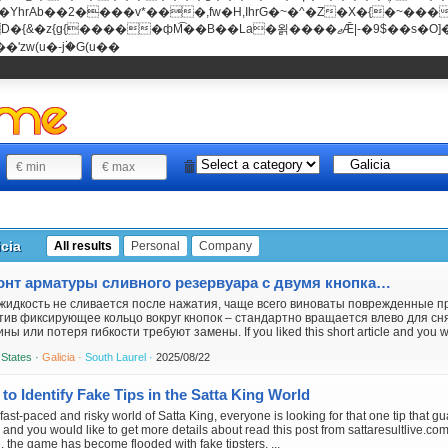
���v*���,fw�H,IhrG�~�^�Z�X�{�~������(E�8"��+�ן���*b
��La�욁����ޖǢ|-�9$��s�O]��Mb�ǭD�v�z{g{�����ж� c�E4�
'zw(u�-j۬�G(u��
icia
All results
Personal
Company
Ремонт арматуры сливного резервуара с двумя кнопками
жидкость не сливается после нажатия, чаще всего виноваты поврежденные п
тив фиксирующее кольцо вокруг кнопок – стандартно вращается влево для сн
ы или потеря гибкости требуют замены. If you liked this short article and you woul
 States ·
Galicia ·
South Laurel ·
2025/08/22
to Identify Fake Tips in the Satta King World
 fast-paced and risky world of Satta King, everyone is looking for that one tip that 
e and you would like to get more details about read this post from sattaresultlive.com 
, the game has become flooded with fake tipsters, ...