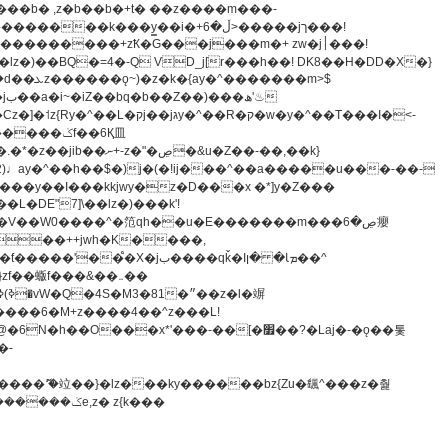
z�)��BQ�=4�-Q VD_j[r���h��! DK8��H�DD�X�}
�����m>$
-�t^�笵�V��W0����^�笵qh��u�E�������m���ڝ�6癭