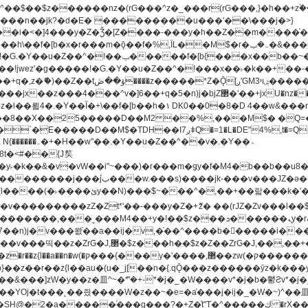
�^v�]6��+q�5�n)j�bjZ޲�'��+jxU�nz�����]6�/
8��8��X��25�����D��M2 ��%,���M$� �Q=�Q
�L�DE"4%,t�=QH���2� DK8��M3��Dz,�,�K����T^}��z��Pq�m�*'��-
^��v�.�Y��؞
u8�y˫�k��&�v�vW��i"~���)�r���m�ǥy�f�M4�b��b��
H@�2�a�����֜���g���?�+Z�֫t"Ț�^�����ڮ �rX��