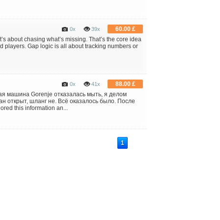
60.00 £
0x
39x
t’s about chasing what’s missing. That’s the core idea
 players. Gap logic is all about tracking numbers or
88.00 £
0x
41x
ая машина Gorenje отказалась мыть, я делом
ан открыт, шланг не. Всё оказалось было. После
ed this information an...
1