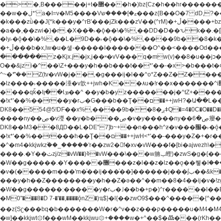
�>�,B�����j+t�޲���h�)bz{Cz�h��hr�������V��O��,����^j۫z�á'(�f�u�^r�b�w�隝��������^�ǿz�讷���b� ,z�b��b�+t� ��z����m���-
��w��ڶ*' a�I=v�M5����Vޱ�]����ש���z{B��O�7 dD,?��m��ږ��k%-��j���+�������*'��52H@�2�`!�� LDU����r�ݱ�Z��������k���y͇��i�+ڵ�6>�����jך���!
�k���zǜ��J{*k���y�^rB'���jZk���zV��(^rM)�+ڵ����+bz�k���z�)�+ڵ�rnnX�~�ܶ*'r�춻��,��+�G���sa��h��a��6>���������+zҞ�G���j���m�+ zw�j׀���!
�a��,
��zwi�)�r.�X��۫�˫�ǭ��\�%,��DD�D��ԅk��.�
�ly˫�ǭ��\�%,��L�9D��˫�ǭ��\�%,����9b��8�k�
�+ڵ���b�x,lw�u�솋-�����I�������O^��<����Od�����azz��&���w]4�M=��}�����Ǣ�a��@qǩ�ױ��m�V��X�jب��a�i~�iZ��bq�b��Z��)���ھ'♨
������z�Kjx.j�jx,j��ʶ�vV���q�mw(v)��8�u��jכ�&��ਞ��f�j� ��y�b�yz������ �u�'��.��^�笶�Ry�^��Cz�]�˦z{Ry�^��L�קj��jגy�^��R�ק�w�y�^��T���I�<-
O��&jzi�^ ��\Z+���y�h��b���t��*'��-�x>�b���t�¢�"z�]��ئzkkjwu�O}���Wnf�h^ƶ�v���׬קrW
^~�ܶ*'��Z(tv�vW�j��,�g���ij�l��^o*Z��Z�Z������ݥ�a�����֫����a��)���q�!y�����W������ky�r��.�*�z��jib��ނ+-z�"�ڝ�&u�Z��
�lz����˫�����涶�v歆++jwh�K��٨u�!r��x�������^i׫���y�'��^���u�,n�u������y�^��h�ץ�蟚�^o*Z���2)♩ay�^��h��$�)j�(�!ij���^��a�����u���-��-
����qǩ�Iܡا� �ן��^ ��y�b�yz�������j�^tZ+����� �r��{k�Y�q�!y�lz�u���-��-���^���i�Oqǩ�����y��I���kkjwy�z�D���x �*]y�Z���
�!x*'��%��r��y�rب�G���b��Ţ��ם��++jwH?�Ա��L����+o*Z�ɨu毢'l4��d�J+,��(�z'[Z���m�W���^���Q�M3��8ݓ- �D��L�DE"7]\��lz�)���k'!
DK8��554@5!DF��x%,����9b
����ny��ڝ�v瀅 ��y�b���ڝ�v�y�����ny��ڝ�6癭����nx ��y�b�yz������![ʖ���(�@'��� �@Q�=5��++jwh�K����,
DK8��M3��8ДD��L�DE"7]b~+��n���h^ƶ�v���׬�˫�ǭ��\�%,��<䓶��r���h��! DK8��M3��Dz,�,�*'���O*^j�e�ƭ�����'��֩�X�jب����qǩ�Iܡا� �ן��^
�!x*'��%��r���h��Ţ��ם��++jwH<*'��-���y�Z�+�r���h��! DK8��9$� B�J;(��ܡ׮���jg��'ij�0��O��ڝ�t�M=��}zf��蝂f���&��܅��
�^�m4�kkjwkz۫��_�����'r��zw2�f�xv�vW���f�[bi�ajwezh\��vW�rhr���
����.�Y��ثzj/z�vW��)ߢ�vW���\���w腩ݕ蟶)�zwS�g�{����ݕ�.�Y��ؚu�Z��^���(b~���)�r���m�ǥy�f�M4�'�z����6�M+z����4��^z���L!
�W��g�����.�Y��؜���޶���z�l��z�lz��ǫ��쮛�ا�����-����۫jب�[Z��m���^j��ji���⽫^~�ܶ*'u�,F�r��ښ��E@�6N�h��O���x*'���-��[�׿��?�Laj�-�ǫ��톷
�v�(�����m���'m�֫��ij���֫��]������j���۫jب��&k��y����jk-���v�t�^tzwi�)���ښǧv�"�����z�"������y�Z�Ǯ�[Z����-
���y�h��Z��������y�h��Z�ǝ��^��m��8�4��ij�v�!zg���a��lzwS
�W��g������:�����y�rب�˩��b�+p�)^r������l��B�y�g�����v�,��%��h��-��ky���{^��+y�^��oz��ʗ������ޮ'�竝��}�lz���ky������bz{Zu�颻^���z�춽
�M0"���8�D 7-�'��,����ǭnZ�)ಇ$}�l{��zwO9$���^�����{^��ޞ an�gz����ݶ��ܫz��I7�v�"���L��ֹ�z���h���ꔱ���������ݢe,z� z{k��
��z{Sʗ���bq�b��� ����W�r�^v��z���ק�����u�M4�M4ҹ�z�q�m���z���w��*'��jX�z��z�Ţ��ם�涶
�w]��kkjwt۞f���wM��kkjwu۞+����w�+^��$�ꬡ���(rKh��B�y��