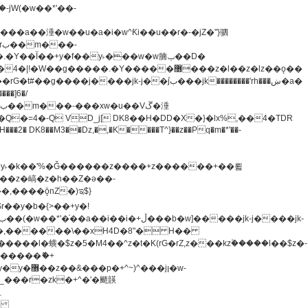
�=4�-Q VD_j[ DK8��H�DD�X�}�lx%,��4�TDR
u8�y˫�k��'%�Ǧ������z����+z������+��뢻