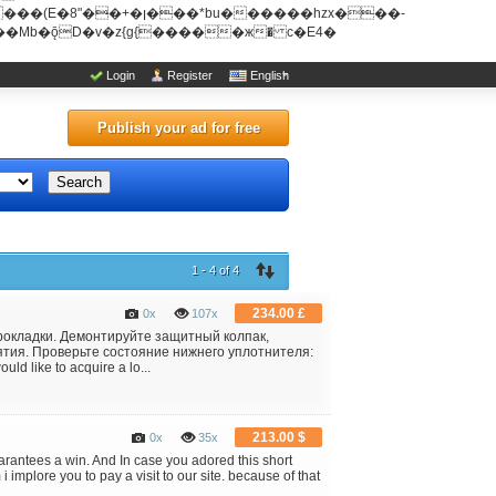
u������hzx���-
Login
Register
English
Publish your ad for free
Search
1 - 4 of 4
234.00 £
0x
107x
рокладки. Демонтируйте защитный колпак,
ятия. Проверьте состояние нижнего уплотнителя:
d like to acquire a lo...
213.00 $
0x
35x
guarantees a win. And In case you adored this short
i implore you to pay a visit to our site. because of that