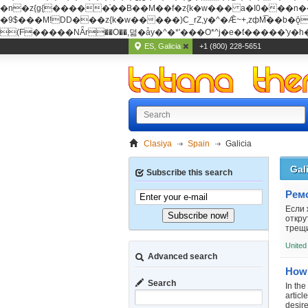
�n�z{g{�����֫��B��M��f�z{k�w��� a�I0���n��YhrAb��2�
�9$���M!DD���z{k�w�����)C_rZ,y�^�Ǣ~+,zфM͡��b�ǭD�{&�z{g{�����фM͡��B
(F�����ΝǞr��O��,덞�ǡy�^�*'���O*^j�e�ƭ�����'y�h��
ES, Galicia
+1 (800) 228-5651
Clasiya
Spain
Galicia
Gal
Subscribe this search
Если 
Subscribe now!
откру
трещин
United
Advanced search
How 
Search
In the
articl
desire