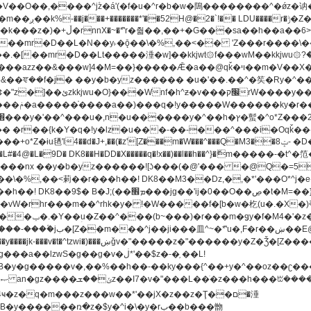
[��mr�D��L�N��y˫�ǭ��\�%,��<�� 'Z���r����\��l
�.�[��mr�D��Lt�
����涶�w]��kkjwt۞f���wM��kkjwu۞?�d��ܥz������ǫ~)�z�k�{ay�^��
����y������ݢf��6Қ⽫
-��,��k}
�����q�!x��)��l��h��^}�ޮm�����
��8�ږǂQ�=4�0C�O��D��L#�4@�L�9D� DK8��H�DD�X
m��^rhk�y� !�W�����f�[b�w�杚(u�.�X�)ߢ)ߢ�vW�Q�4S�M3�81�״��z�l�竮
�g��g�v�ڶ*'��$z�-�֥ ��L!
�
����ռ�z�$y�^i�\�y�rب��b���朆