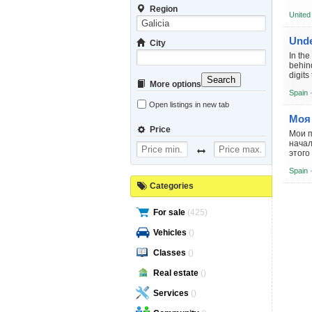
Region
United
City
In the
behind
digits
Search
More options
Spain 
Open listings in new tab
Price
Мои п
начал
этого
Spain 
Categories
For sale
(425)
Vehicles
()
Classes
()
Real estate
()
Services
()