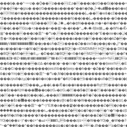
���lj�,��"~++z�.�Ǭ��z���rZ,z����z�(rG��G(�ا���+^��$��$z������nz�(rG���^z�_���r(rG���,}�h��+z۫��-jW(�w��*'��-
jP��{�+�jקu�.��(rG��֫��a��i��^��h�{f�׫�ܩ�+ڵ���b�w]���n��jk?�d�E� ���������u���'��\���j�>}
�W(�H��֫��ij���֫��]������j���۫jب���w&�zZ�����i�<�]4���y�Z�Ǯ�[Z����-���y�h��Z��m����֫����a��涶�w��u�a�i�w^Ƙi��u��r�-�jZ�"}驷
*Z�����a�����Z�����a���N)��)��۫jب�����-�G�����h\��f�[b�x�r���m�ǭ��f�%,ÏL��M$�r�܅�ݕ�&���rب��m���-
��a������+&jG����ݕ�ڱ�h�фN����,m�+�H��w"��!�G.�Y��ؚu�Z��^�!��ݕ�����f�[b{���x��b��~�.�Y��آ��+y�f��y˫���w�w腩ݕ��D�
��L�� G(u�+z����>��뢻>�˫�k��*ޚ�ޅ�ݕ顊w腩ݕ�.�W%�Ǣ��!jwez'�g�����!�G.�Y��ؚu�Z��^�!���x��˫�k��+��-�4�|!�W��g�����.�Y��؜���޶���z�l��z�lz��ǫ��
욇^���j����z�⽫^~�ܶ*'u�,����Z�����)i�^E��xw�u�ڶ֜��+q�,z�ޮ�)��Z��tۆ��ڞ����z�����*Z�Ǭ[ږ'GM3ۺױ������rG�t#��g����j����jk-j��۫jب���jk��������'rh���ښ�a�
杳�<Җ���ij���mj��,�����a��mj����z�k�kZ�����jx��z���4��
����yV���9������i׫E��y��zȦ�Zz����Z��zwS�g��g�v�ڶ*'��z�l��뢻4�.�Y��آ�+\��f�[b��h�١ DK0��0�8�D 4��w&���rب��m���-���xw�u��Vڱ�涶
�u�\��b�+n�W.�[��mj����BQ�=4DMDMM HQ��� DK
BQ�=0�4�M2 ��%,��I"�`�E�����D��M$�TDH��I7ږǂQ�=1
�BQ�M3��8ݓ- �D��Lt�
���y�Z�+�\Z+���y�h��b���t��*'��-�x>�b���t�Ӯ炖'����++jwH<%,��Q!a N{������܅�+�H��w"��.�Y��ؚu�Z��
��&����)���z)ߡ˫�k��(�~��i١r�^r���b��"��!jwex%,�E8t�<#��{Jު笶
Ͼz��Ͼr���m������jwezhb��!jwey˫��h��~�Z��^��b��
&�ק�Ymj����z�⽫^~�ܶ*'u�,M�ij���֫��ij���֫��i��ij����+��������j���۫jب���w.���s)����jk-���v���JZ�ǝ���z�嵪�z�h��Z�ǝ��-
���zקu8�zئ{�n��b�w(�w��*'�K(rG��b��b��u8�{b��(�{l����(�˫����ئy��N)���$~���^�,��+��랇���k�'��,����ǭnZ�)ಇ$}
�lz�����D���ڝ��L��ֹǢ�a��k������Rǫ���b���v���������zZ�Zt*'��-���y�Z�+ޮz� ��(rJZ�Zv���l��$r��y�b�{>��+y�!
��$z��K(rH���޲��q�(rGޡ�(rGܖ���$�{����l����lj�������,���ˬ���M4��+y�!��$z���ܖ������ܢy�rب��(�w��*'�֫��a��i��i�+ڵ���b�w]�����jk-j����jk-
j���+���jk)��y�۫jب���jk������Җ���R�7�j�������l�7��n)j�v���뫖֫��a��ij�v,�֫��^����b������i���,������\��xH4D�8"� H��
����$z�޶��z��&���\��y@ϲ�$z�!�W��g�����Z��)z{,���v���띡��z�ZrG�J,޲�$z���h��$z�Z��ZrG�J,��,��+�����l�蟥�$z�5�M4��^z�t�K(rG�rZ,z���kz۫�����l��$z�-
j��,��+��⽫^~�ܶ*'~)^E来�a���籊�l��a���i֛��Z�(�ק���z�r��z{l��a��n�w(�ק���{���y�'����,޲��zw(�ק�����������ޮ�+
����i���k���y��rب���yj��Z�(�ק�ל�םm��^r�^r��z{b}��z��r��z{l��au�(u�_j[��n�{.qǬ���z������ȳz�k���y�y�޶��z��&���p�+^~)^���jן�w-
��ߊW�zW�z���'�X�������������k��Z�Z�޶��z��&���]zW�y��z�⽫^~�ܶ*'�+-*�j�_�W����v*�j�b�鬱Ƨv*�j�_���r�zk�+^�'�颵韺
YOj�ij��צ~)^�v�z+^�ܩz+���Sڶb���zȳz+�W��YOj�_�W��7��YOj�t���˛��즸����W�z��~�e=�aⷭ���j�ij�_�W�~)^��⽫
�,@��� a�I0�<�S
^~�ܶ*'��R��^��ߢ������gjg�z�h��ڙ�,