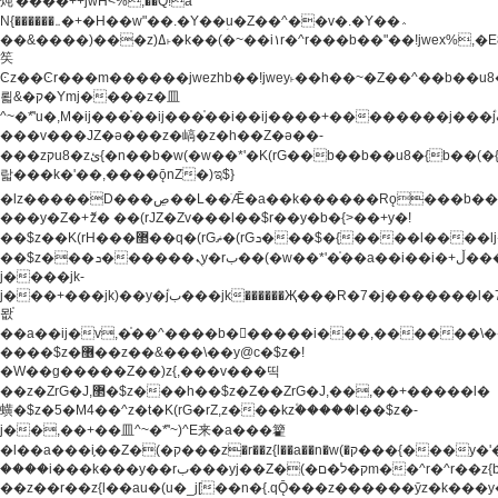
炖'����++jwH<%,��Q!a
N{������܅�+�H��w"��.�Y��ؚu�Z��^��v�.�Y��؞
��&����)���z)ߡ˫�k��(�~��i١r�^r���b��"��!jwex%,�E8t�<#��{Jު
笶
Ͼz��Ͼr���m������jwezhb��!jwey˫��h��~�Z��^��b��
뢻&�ק�Ymj����z�⽫
^~�ܶ*'u�,M�ij���֫��ij���֫��i��ij����+��������j���۫jب���w.���s)����jk-
���v���JZ�ǝ���z�嵪�z�h��Z�ǝ��-
���zקu8�zئ{�n��b�w(�w��*'�K(rG��b��b��u8�{b��(�{l����(�˫����ئy��N)���$~���^�,��+��
랇���k�'��,����ǭnZ�)ಇ$}
�lz�����D���ڝ��L��ֹǢ�a��k������Rǫ���b���v���������zZ�Zt*'��-
���y�Z�+ޮz� ��(rJZ�Zv���l��$r��y�b�{>��+y�!
��$z��K(rH���޲��q�(rGޡ�(rGܖ���$�{����l����lj�������,���ˬ���M4��+y�!
��$z���ܖ������ܢy�rب��(�w��*'�֫��a��i��i�+ڵ���b�w]�����jk-
j����jk-
j���+���jk)��y�۫jب���jk������Җ���R�7�j�������l�7��n)j�v���
뫖֫
��a��ij�v,�֫��^����b������i���,������\
����$z�޶��z��&���\��y@ϲ�$z�!
�W��g�����Z��)z{,���v���띡
��z�ZrG�J,޲�$z���h��$z�Z��ZrG�J,��,��+�����l�
蟥�$z�5�M4��^z�t�K(rG�rZ,z���kz۫�����l��$z�-
j��,��+��⽫^~�ܶ*'~)^E来�a���籊
�l��a���i֛��Z�(�ק���z�r��z{l��a��n�w(�ק���{���y�'����,޲��zw(�ק�����������ޮ�+
����i���k���y��rب���yj��Z�(�ק�ל�םm��^r�^r��z{b}
��z��r��z{l��au�(u�_j[��n�{.qǬ���z������ȳz�k���y�y�޶��z��&���p�+^~)^�