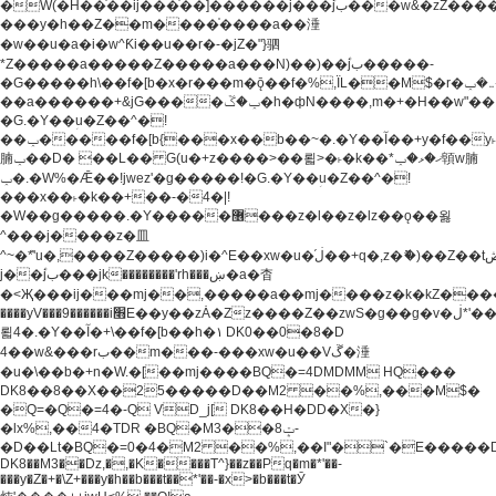
�W(�H��֫��ij���֫��]������j���۫jب���w&�zZ�����i�<�]4���y�Z�Ǯ�[Z����-
���y�h��Z��m����֫����a��涶
�w��u�a�i�w^Ƙi��u��r�-�jZ�"}驷
*Z�����a�����Z�����a���N)��)��۫jب�����-
�G�����h\��f�[b�x�r���m�ǭ��f�%,ÏL��M$�r�܅�ݕ�&���rب��m���-
��a������+&jG����ݕ�ڱ�h�фN����,m�+�H��w"��!
�G.�Y��ؚu�Z��^�!
��ݕ�����f�[b{���x��b��~�.�Y��آ��+y�f��y˫���w�w
腩ݕ��D� ��L�� G(u�+z����>��뢻>�˫�k��*ޚ�ޅ�ݕ顊w腩
ݕ�.�W%�Ǣ��!jwez'�g�����!�G.�Y��ؚu�Z��^�!
���x��˫�k��+��-�4�|!
�W��g�����.�Y��؜���޶���z�l��z�lz��ǫ��욇
^���j����z�⽫
^~�ܶ*'u�,����Z�����)i�^E��xw�u�ڶ֜��+q�,z�ޮ�)��Z��tۆ��ڞ����z�����*Z�Ǭ[ږ'GM3ۺױ������rG�t#��g����j����jk-
j��۫jب���jk��������'rh���ښ�a�杳
�<Җ���ij���mj��,�����a��mj����z�k�kZ�����jx��z���4���
����yV���9������i׫E��y��zȦ�Zz����Z��zwS�g��g�v�ڶ*'��z�l��
뢻4�.�Y��آ�+\��f�[b��h�١ DK0��0�8�D
4��w&���rب��m���-���xw�u��Vڱ�涶
�u�\��b�+n�W.�[��mj����BQ�=4DMDMM HQ���
DK8��8��X��25�����D��M2 ��%,���M$�
�Q=�Q�=4�-Q VD_j[ DK8��H�DD�X�}
�lx%,��4�TDR �BQ�M3��8ݓ-
�D��Lt�
BQ�=0�4�M2 ��%,��I"�`�E�����D��M$�TDH��I7ږǂQ�=1�
DK8��M3��Dz,�,�K����T^}��z��Pq�m�*'��-
���y�Z�+�\Z+���y�h��b���t��*'��-�x>�b���t�Ӯ