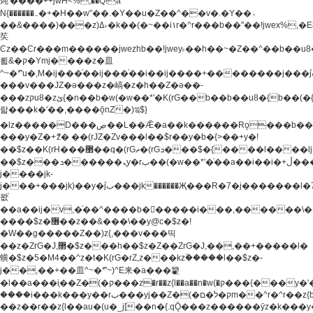
炖'����++jwH<%,��Q!a
N{������܅�+�H��w"��.�Y��ؚu�Z��^��v�.�Y��؞
��&����)���z)ߡ˫�k��(�~��i١r�^r���b��"��!jwex%,�E8t�<#��{Jު
笶
Ͼz��Ͼr���m������jwezhb��!jwey˫��h��~�Z��^��b��
뢻&�ק�Ymj����z�⽫
^~�ܶ*'u�,M�ij���֫��ij���֫��i��ij����+��������j���۫jب���w.���s)����jk-
���v���JZ�ǝ���z�嵪�z�h��Z�ǝ��-
���zקu8�zئ{�n��b�w(�w��*'�K(rG��b��b��u8�{b��(�{l����(�˫����ئy��N)���$~���^�,��+��
랇���k�'��,����ǭnZ�)ಇ$}
�lz�����D���ڝ��L��ֹǢ�a��k������Rǫ���b���v���������zZ�Zt*'��-
���y�Z�+ޮz� ��(rJZ�Zv���l��$r��y�b�{>��+y�!
��$z��K(rH���޲��q�(rGޡ�(rGܖ���$�{����l����lj�������,���ˬ���M4��+y�!
��$z���ܖ������ܢy�rب��(�w��*'�֫��a��i��i�+ڵ���b�w]�����jk-
j����jk-
j���+���jk)��y�۫jب���jk������Җ���R�7�j�������l�7��n)j�v���
뫖֫
��a��ij�v,�֫��^����b������i���,������\
����$z�޶��z��&���\��y@ϲ�$z�!
�W��g�����Z��)z{,���v���띡
��z�ZrG�J,޲�$z���h��$z�Z��ZrG�J,��,��+�����l�
蟥�$z�5�M4��^z�t�K(rG�rZ,z���kz۫�����l��$z�-
j��,��+��⽫^~�ܶ*'~)^E来�a���籊
�l��a���i֛��Z�(�ק���z�r��z{l��a��n�w(�ק���{���y�'����,޲��zw(�ק�����������ޮ�+
����i���k���y��rب���yj��Z�(�ק�ל�םm��^r�^r��z{b}
��z��r��z{l��au�(u�_j[��n�{.qǬ���z������ȳz�k���y�y�޶��z��&���p�+^~)^�