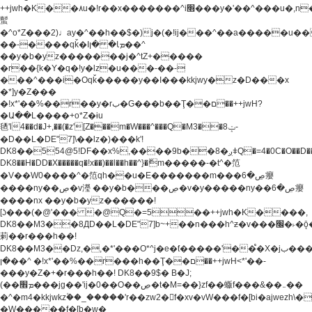
++jwh�K��٨u�!r��x�������^i׫���y�'��^���u�,n�u������y�^��h�ץ�
蟚
�^o*Z���2)♩ay�^��h��$�)j�(�!ij���^��a�����u��
��-����qǩ�Iܡا� �ן��^
��y�b�yz�������j�^tZ+�����
�r��{k�Y�q�!y�lz�u���-��-
���^���i�Oqǩ�����y��I���kkjwy�z�D���x
�*]y�Z���
�!x*'��%��r��y�rب�G���b��Ţ��ם��++jwH?
�Ա��L����+o*Z�ɨu
毢'l4��d�J+,��(�z'[Z���m�W���^���Q�M3��8ݓ-
�D��L�DE"7]\��lz�)���k'!
DK8��554@5!DF��x%,����9b��8�ږǂQ�=4�0C�O��D��L#�4@�L�9D�
DK8��H�DD�X
�����q�!x��)��l��h��^}�ޮm�����-�t^�笵
�V��W0����^�笵qh��u�E�������m���ڝ�6癭
����ny��ڝ�v瀅 ��y�b���ڝ�v�y�����ny��ڝ�6癭
����nx ��y�b�yz������!
[ʖ���(�@'��� �@Q�=5��++jwh�K����,
DK8��M3��8ДD��L�DE"7]b~+��n���h^ƶ�v���׬�˫�ǭ��\�%,��<
䓶��r���h��!
DK8��M3��Dz,�,�*'���O*^j�e�ƭ�����'��֩�X�jب����qǩ�Iܡا�
�ן��^ �!x*'��%��r���h��Ţ��ם��++jwH<*'��-
���y�Z�+�r���h��! DK8��9$� B�J;
(��ܡ׮���jg��'ij�0��O��ڝ�t�M=��}zf��蝂f���&��܅��
�^�m4�kkjwkz۫��_�����'r��zw2�f�xv�vW���f�[bi�ajwezh\
�W�����f�[b�w�