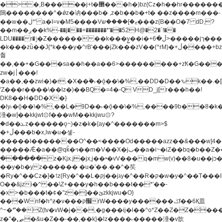
�>�,B�����j+t�޲���h�)bz{Cz�h��hr�������V��O��,����^j۫z�á'(�f�u�^r�b�w�
隝��������^�ǿz�讷���b� ,z�b��b�+t� ��z����m���-
��w��ڶ*' a�I=v�M5����Vޱ�]����ש���z{B��O�7 dD,?
��m��ږ��k%-��j���+�������*'��52H@�2�`!��
LDU����r�ݱ�Z��������k���y͇��i�+ڵ�6>�����jך���!
�k���zǜ��J{*k���y�^rB'���jZk���zV��(^rM)�+ڵ����+bz�k���z�)�+ڵ�rnnX�~�ܶ*'r�
춻
��,��+�G���sa��h��a��6>���������+zҞ�G���
zw�j׀���!
�a��,
��zwi�)�r.�X��۫�˫�ǭ��\�%,��DD�D��ԅk��
'Z���r����\��lz�)��BQ�=4�-Q VD_j[r���h��!
DK8��H�DD�X�}
�ly˫�ǭ��\�%,��L�9D��˫�ǭ��\�%,����9b��8�k�
涶�w]��kkjwt۞f���wM��kkjwu۞?
�d��ܥz������ǫ~)�z�k�{ay�^�������m>$
�+ڵ���b�x,lw�u�솋-
�����I�������O^��<����Od�����azz��&���w]4�
�����Ǣ�a��@qǩ�ױ��m�V��X�jب��a�i~�iZ��bq�b��Z��)���ھ'♨
������z�Kjx.j�jx,j��ʶ�vV���q�mw(v)��8�u��jכ�&��ਞ��f�j�
��y�b�yz������ �u�'��.��^�笶
�Ry�^��Cz�]�˦z{Ry�^��L�קj��jגy�^��R�ק�w�y�^��T���I�<-
O��&jzi�^ ��\Z+���y�h��b���t��*'��-
�x>�b���t�¢�"z�]��ئzkkjwu�O}
���Wnf�h^ƶ�v���׬קrW����y������ݢf��6Қ⽫
^~�ܶ*'��Z(tv�vW�j��,�g���ij�l��^o*Z��Z�Z������ݥ�a�����֫����a��)���q�!y�����W������ky�r��.�*�z��j
z�"�ڝ�&u�Z��-��,��k}�lz����˫�����涶�v歆