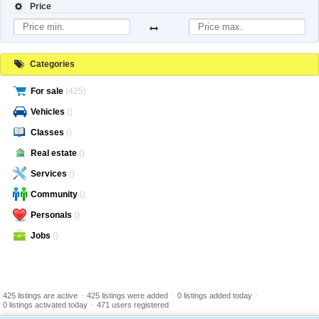
Price
Categories
For sale
(425)
Vehicles
()
Classes
()
Real estate
()
Services
()
Community
()
Personals
()
Jobs
()
-
-
-
425 listings are active
425 listings were added
0 listings added today
-
0 listings activated today
471 users registered