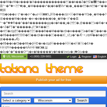
��ߊW�zW�z���'�X�������������k��Z�Z�޶��z��&���]zW�y��z�
⽫^~�ܶ*'�+-*�j�_�W����v*�j�b�鬱Ƨv*�j�_���r�zk�+^�'�
颵韺
YOj�ij��צ~)^�v�z+^�ܩz+���Sڶb���zȳz+�W��YOj�_�W��7��YOj�t���˛��
즸����W�z��~�e=�aⷭ���j�ij�_�W�~)^��⽫
^~�ܶ*'��R��^��ߢ������gjg�z�h��ڙ�,
�,@��� a�I0�<
�+Z�֫t"Ț�^�����ڮ �rX��
�n�z{g{�����֫��B��M��f�z{k�w��� a�I0���n��YhrAb��2�
�9$���M!DD���z{k�w�����)C_rZ,y�^�Ǣ~+,zфM͡��b�
욁����ޖǢ|-
�9$��s�O]��Mb�ǭD�v�z{g{�����ж� c�E4�
(F�����ΝǞr��O��,덞
�ǡy�^�*'���O*^j�e�ƭ�����'y�h��'zw(u�-j۬�G(u��
US, Wisconsin
+1 (800) 228-5651
Login
Register
English
Publish your ad for free
Search