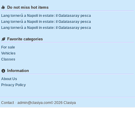
Do not miss hot items
Lang tornerà a Napoli in estate: il Galatasaray pesca
Lang tornerà a Napoli in estate: il Galatasaray pesca
Lang tornerà a Napoli in estate: il Galatasaray pesca
Favorite categories
For sale
Vehicles
Classes
Information
About Us
Privacy Policy
.
Contact
admin@clasiya.com
© 2026 Clasiya