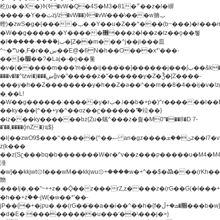
杚(u�.�X�)ߢ)ߢ�vW�Q�4S�M3�81�״��z�l�竮
����.�Y��ثzj/z�vW��)ߢ�vW���\���w腩ݕ
蟶)�zwS�g�{����ݕ�.�Y��ؚu�Z��^���(b~���)�r���m�ǥy�f�M4�'�z����6�M+z����4��^z���L!
�W��g�����.�Y��؜���޶���z�l��z�lz��ǫ��쮛
�ا�����-����۫jب�[Z��m���^j��ji���⽫
^~�ܶ*'u�,F�r��ښ��E@�6N�h��O���x*'���-
��[�׿��?�Laj�-�ǫ��톷
�v�(�����m���'m�֫��ij���֫��]������j���۫jب��&k��y����jk-
���v�t�^tzwi�)���ښǧv�"�����z�"������y�Z�Ǯ�[Z����-
���y�h��Z��������y�h��Z�ǝ��^��m��8�4��ij�v�!zg���a�
�֥ ��L!
�W��g������:�����y�rب�˩��b�+p�)^r������l��B�y�g�����v�,��%��h��-
��ky���{^��+y�^��oz��ʗ������ޮ'�竝��}
�lz���ky������bz{Zu�颻^���z�춽�M0"���8�D 7-
�'��,����ǭnZ�)ಇ$}
�l{��zwO9$���^�����{^��ޞ an�gz����ݶ��ܫz��I7�v�"���L��ֹ�z���h���ꔱ���������ݢe,z�
z{k���
��z{Sʗ���bq�b��� ����W�r�^v��z���ק�����u�M4�M4ҹ�z�q�m���z���w��*'��jX�z��z�Ţ��ם�
涶
�w]��kkjwt۞f���wM��kkjwu۞+����w�+^��$�ꬡ���(rKh��B�y�
朆
���lj�,��"~++z�.�Ǭ��z���rZ,z����z�(rG��G(�ا���+^��$��$z������nz�(rG���^z�_���r(rG���,}
�h��+z۫��-jW(�w��*'��-
jP��{�+�jקu�.��(rG��֫��a��i��^��h�{f�׫�ܩ�+ڵ���b�w]���n��jk?
�d�E� ���������u���'��\���j�>}