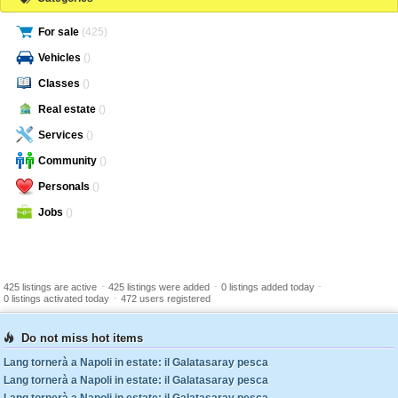
For sale
(425)
Vehicles
()
Classes
()
Real estate
()
Services
()
Community
()
Personals
()
Jobs
()
-
-
-
425 listings are active
425 listings were added
0 listings added today
-
0 listings activated today
472 users registered
Do not miss hot items
Lang tornerà a Napoli in estate: il Galatasaray pesca
Lang tornerà a Napoli in estate: il Galatasaray pesca