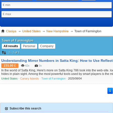
Clasiya
United States
New Hampshire
Town of Farmington
Town of Farmington
All results
Personal
Company
1 - 1 of 1
231.00 £
42x
0x
In the world of Satta King, Here's more on Satta King 786 look into the web-site. lo
hides in plain sight. Among the most powerful tools used by smart players is the mi
number concept — a reflection-based strategy that connects past results to potenti
United States ·
Canary Islands ·
Town of Farmington ·
2025/08/04
outcomes. This article breaks down everything you need to know about mirror ...
1
Subscribe this search