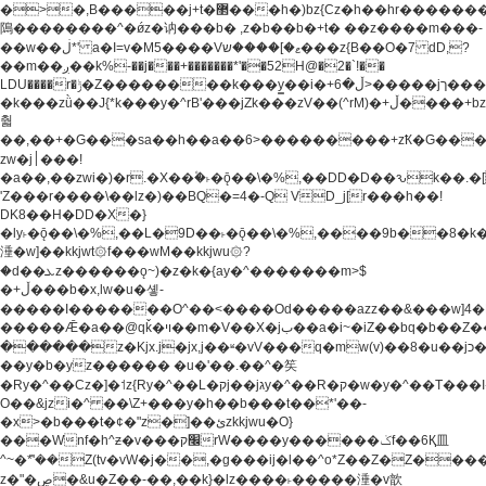
�>�,B�����j+t�޲���h�)bz{Cz�h��hr�������V��O��,����^j۫z�á'(�f�u�^r�b�w�
隝��������^�ǿz�讷���b� ,z�b��b�+t� ��z����m���-
��w��ڶ*' a�I=v�M5����Vޱ�]����ש���z{B��O�7 dD,?
��m��ږ��k%-��j���+�������*'��52H@�2�`!��
LDU����r�ݱ�Z��������k���y͇��i�+ڵ�6>�����jך���!
�k���zǜ��J{*k���y�^rB'���jZk���zV��(^rM)�+ڵ����+bz�k���z�)�+ڵ�rnnX�~�ܶ*'r�
춻
��,��+�G���sa��h��a��6>���������+zҞ�G���
zw�j׀���!
�a��,
��zwi�)�r.�X��۫�˫�ǭ��\�%,��DD�D��ԅk��
'Z���r����\��lz�)��BQ�=4�-Q VD_j[r���h��!
DK8��H�DD�X�}
�ly˫�ǭ��\�%,��L�9D��˫�ǭ��\�%,����9b��8�k�
涶�w]��kkjwt۞f���wM��kkjwu۞?
�d��ܥz������ǫ~)�z�k�{ay�^�������m>$
�+ڵ���b�x,lw�u�솋-
�����I�������O^��<����Od�����azz��&���w]4�
�����Ǣ�a��@qǩ�ױ��m�V��X�jب��a�i~�iZ��bq�b��Z��)���ھ'♨
������z�Kjx.j�jx,j��ʶ�vV���q�mw(v)��8�u��jכ�&��ਞ��f�j�
��y�b�yz������ �u�'��.��^�笶
�Ry�^��Cz�]�˦z{Ry�^��L�קj��jגy�^��R�ק�w�y�^��T���I�<-
O��&jzi�^ ��\Z+���y�h��b���t��*'��-
�x>�b���t�¢�"z�]��ئzkkjwu�O}
���Wnf�h^ƶ�v���׬קrW����y������ݢf��6Қ⽫
^~�ܶ*'��Z(tv�vW�j��,�g���ij�l��^o*Z��Z�Z������ݥ�a�����֫����a��)���q�!y�����W������ky�r��.�*�z��j
z�"�ڝ�&u�Z��-��,��k}�lz����˫�����涶�v歆