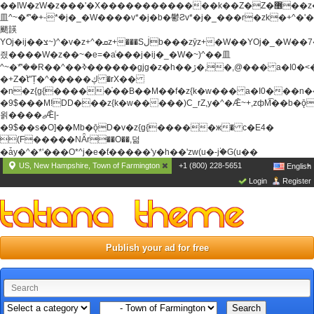
��ߊW�zW�z���'�X�������������k��Z�Z�޶��z��&���]zW�y��z�
⽫^~�ܶ*'�+-*�j�_�W����v*�j�b�鬱Ƨv*�j�_���r�zk�+^�'�
颵韺
YOj�ij��צ~)^�v�z+^�ܩz+���Sڶb���zȳz+�W��YOj�_�W��7��YOj�t���˛��
즸����W�z��~�e=�aⷭ���j�ij�_�W�~)^��⽫
^~�ܶ*'��R��^��ߢ������gjg�z�h��ڙ�,
�,@��� a�I0�<
�+Z�֫t"Ț�^�����ڮ �rX��
�n�z{g{�����֫��B��M��f�z{k�w��� a�I0���n��YhrAb��2�
�9$���M!DD���z{k�w�����)C_rZ,y�^�Ǣ~+,zфM͡��b�
욁����ޖǢ|-
�9$��s�O]��Mb�ǭD�v�z{g{�����ж� c�E4�
(F�����ΝǞr��O��,덞
�ǡy�^�*'���O*^j�e�ƭ�����'y�h��'zw(u�-j۬�G(u��
US, New Hampshire, Town of Farmington
+1 (800) 228-5651
English
Login
Register
Publish your ad for free
Search