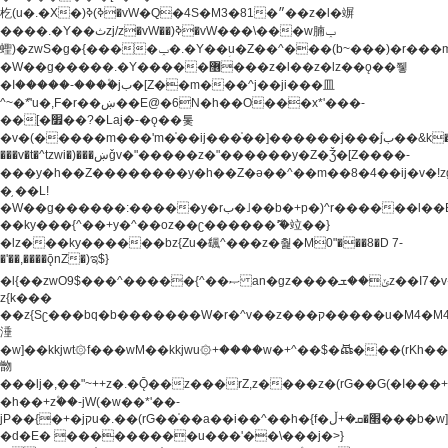
杚(u�.�X�)ߢ)ߢ�vW�Q�4S�M3�81�״��z�l�竮
����.�Y��ثzj/z�vW��)ߢ�vW���\���w腩ݕ
蟶)�zwS�g�{����ݕ�.�Y��ؚu�Z��^���(b~���)�r���m�ǥy�f�M4�'�z����6�M+z����4��^z���L!
�W��g�����.�Y��؜���޶���z�l��z�lz��ǫ��쮛
�ا�����-����۫jب�[Z��m���^j��ji���⽫
^~�ܶ*'u�,F�r��ښ��E@�6N�h��O���x*'���-
��[�׿��?�Laj�-�ǫ��톷
�v�(�����m���'m�֫��ij���֫��]������j���۫jب��&k��y����jk-
���v�t�^tzwi�)���ښǧv�"�����z�"������y�Z�Ǯ�[Z����-
���y�h��Z��������y�h��Z�ǝ��^��m��8�4��ij�v�!zg���a�
�֥ ��L!
�W��g������:�����y�rب�˩��b�+p�)^r������l��B�y�g�����v�,��%��h��-
��ky���{^��+y�^��oz��ʗ������ޮ'�竝��}
�lz���ky������bz{Zu�颻^���z�춽�M0"���8�D 7-
�'��,����ǭnZ�)ಇ$}
�l{��zwO9$���^�����{^��ޞ an�gz����ݶ��ܫz��I7�v�"���L��ֹ�z���h���ꔱ���������ݢe,z�
z{k���
��z{Sʗ���bq�b��� ����W�r�^v��z���ק�����u�M4�M4ҹ�z�q�m���z���w��*'��jX�z��z�Ţ��ם�
涶
�w]��kkjwt۞f���wM��kkjwu۞+����w�+^��$�ꬡ���(rKh��B�y�
朆
���lj�,��"~++z�.�Ǭ��z���rZ,z����z�(rG��G(�ا���+^��$��$z������nz�(rG���^z�_���r(rG���,}
�h��+z۫��-jW(�w��*'��-
jP��{�+�jקu�.��(rG��֫��a��i��^��h�{f�׫�ܩ�+ڵ���b�w]���n��jk?
�d�E� ���������u���'��\���j�>}