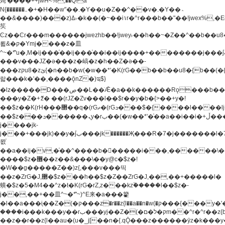
炖'����++jwH<%,��Q!a
N{������܅�+�H��w"��.�Y��ؚu�Z��^��v�.�Y��؞
��&����)���z)ߡ˫�k��(�~��i١r�^r���b��"��!jwex%,�E8t�<#��{Jު
笶
Ͼz��Ͼr���m������jwezhb��!jwey˫��h��~�Z��^��b��
뢻&�ק�Ymj����z�⽫
^~�ܶ*'u�,M�ij���֫��ij���֫��i��ij����+��������j���۫jب���w.���s)����jk-
���v���JZ�ǝ���z�嵪�z�h��Z�ǝ��-
���zקu8�zئ{�n��b�w(�w��*'�K(rG��b��b��u8�{b��(�{l����(�˫����ئy��N)���$~���^�,��+��
랇���k�'��,����ǭnZ�)ಇ$}
�lz�����D���ڝ��L��ֹǢ�a��k������Rǫ���b���v���������zZ�Zt*'��-
���y�Z�+ޮz� ��(rJZ�Zv���l��$r��y�b�{>��+y�!
��$z��K(rH���޲��q�(rGޡ�(rGܖ���$�{����l����lj�������,���ˬ���M4��+y�!
��$z���ܖ������ܢy�rب��(�w��*'�֫��a��i��i�+ڵ���b�w]�����jk-
j����jk-
j���+���jk)��y�۫jب���jk������Җ���R�7�j�������l�7��n)j�v���
뫖֫
��a��ij�v,�֫��^����b������i���,������\
����$z�޶��z��&���\��y@ϲ�$z�!
�W��g�����Z��)z{,���v���띡
��z�ZrG�J,޲�$z���h��$z�Z��ZrG�J,��,��+�����l�
蟥�$z�5�M4��^z�t�K(rG�rZ,z���kz۫�����l��$z�-
j��,��+��⽫^~�ܶ*'~)^E来�a���籊
�l��a���i֛��Z�(�ק���z�r��z{l��a��n�w(�ק���{���y�'����,޲��zw(�ק�����������ޮ�+
����i���k���y��rب���yj��Z�(�ק�ל�םm��^r�^r��z{b}
��z��r��z{l��au�(u�_j[��n�{.qǬ���z������ȳz�k���y�y�޶��z��&���p�+^~)^�