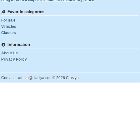
Lang tornerà a Napoli in estate: il Galatasaray pesca
Favorite categories
For sale
Vehicles
Classes
Information
About Us
Privacy Policy
.
Contact
admin@clasiya.com
© 2026 Clasiya