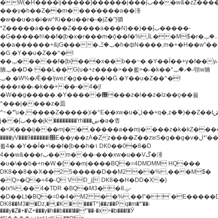
�W(�H��֫��ij���֫��]������j���۫jب���w&�zZ�����i�<�]4���y�Z�Ǯ�[Z����-
���y�h��Z��m����֫����a��涶
�w��u�a�i�w^Ƙi��u��r�-�jZ�"}驷
*Z�����a�����Z�����a���N)��)��۫jب�����-
�G�����h\��f�[b�x�r���m�ǭ��f�%,ÏL��M$�r�܅�ݕ�&���rب��m���-
��a������+&jG����ݕ�ڱ�h�фN����,m�+�H��w"��!
�G.�Y��ؚu�Z��^�!
��ݕ�����f�[b{���x��b��~�.�Y��آ��+y�f��y˫���w�w
腩ݕ��D� ��L�� G(u�+z����>��뢻>�˫�k��*ޚ�ޅ�ݕ顊w腩
ݕ�.�W%�Ǣ��!jwez'�g�����!�G.�Y��ؚu�Z��^�!
���x��˫�k��+��-�4�|!
�W��g�����.�Y��؜���޶���z�l��z�lz��ǫ��욇
^���j����z�⽫
^~�ܶ*'u�,����Z�����)i�^E��xw�u�ڶ֜��+q�,z�ޮ�)��Z��tۆ��ڞ����z�����*Z�Ǭ[ږ'GM3ۺױ������rG�t#��g����j����jk-
j��۫jب���jk��������'rh���ښ�a�杳
�<Җ���ij���mj��,�����a��mj����z�k�kZ�����jx��z���4���
����yV���9������i׫E��y��zȦ�Zz����Z��zwS�g��g�v�ڶ*'��z�l��
뢻4�.�Y��آ�+\��f�[b��h�١ DK0��0�8�D
4��w&���rب��m���-���xw�u��Vڱ�涶
�u�\��b�+n�W.�[��mj����BQ�=4DMDMM HQ���
DK8��8��X��25�����D��M2 ��%,���M$�
�Q=�Q�=4�-Q VD_j[ DK8��H�DD�X�}
�lx%,��4�TDR �BQ�M3��8ݓ-
�D��Lt�
BQ�=0�4�M2 ��%,��I"�`�E�����D��M$�TDH��I7ږǂQ�=1�
DK8��M3��Dz,�,�K����T^}��z��Pq�m�*'��-
���y�Z�+�\Z+���y�h��b���t��*'��-�x>�b���t�Ӯ