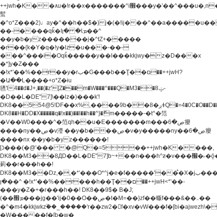
++jwh�K��٨u�!r��x�������^i׫���y�'��^���u�,n�u������y�^��h�ץ�
蟚
�^o*Z���2)♩ay�^��h��$�)j�(�!ij���^��a�����u��
��-����qǩ�Iܡا� �ן��^
��y�b�yz�������j�^tZ+�����
�r��{k�Y�q�!y�lz�u���-��-
���^���i�Oqǩ�����y��I���kkjwy�z�D���x
�*]y�Z���
�!x*'��%��r��y�rب�G���b��Ţ��ם��++jwH?
�Ա��L����+o*Z�ɨu
毢'l4��d�J+,��(�z'[Z���m�W���^���Q�M3��8ݓ-
�D��L�DE"7]\��lz�)���k'!
DK8��554@5!DF��x%,����9b��8�ږǂQ�=4�0C�O��D��L#�4@�L�9D�
DK8��H�DD�X
�����q�!x��)��l��h��^}�ޮm�����-�t^�笵
�V��W0����^�笵qh��u�E�������m���ڝ�6癭
����ny��ڝ�v瀅 ��y�b���ڝ�v�y�����ny��ڝ�6癭
����nx ��y�b�yz������!
[ʖ���(�@'��� �@Q�=5��++jwh�K����,
DK8��M3��8ДD��L�DE"7]b~+��n���h^ƶ�v���׬�˫�ǭ��\�%,��<
䓶��r���h��!
DK8��M3��Dz,�,�*'���O*^j�e�ƭ�����'��֩�X�jب����qǩ�Iܡا�
�ן��^ �!x*'��%��r���h��Ţ��ם��++jwH<*'��-
���y�Z�+�r���h��! DK8��9$� B�J;
(��ܡ׮���jg��'ij�0��O��ڝ�t�M=��}zf��蝂f���&��܅��
�^�m4�kkjwkz۫��_�����'r��zw2�f�xv�vW���f�[bi�ajwezh\
�W�����f�[b�w�