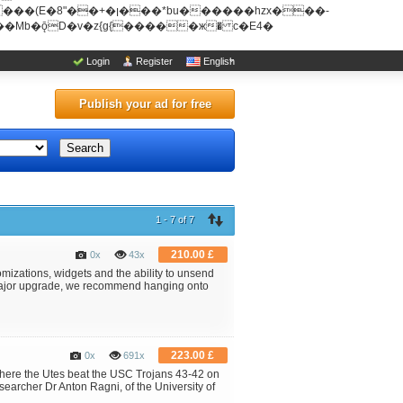
u������hzx���-
Login
Register
English
Publish your ad for free
Search
1 - 7 of 7
210.00 £
0x
43x
omizations, widgets and the ability to unsend
a major upgrade, we recommend hanging onto
223.00 £
0x
691x
where the Utes beat the USC Trojans 43-42 on
searcher Dr Anton Ragni, of the University of