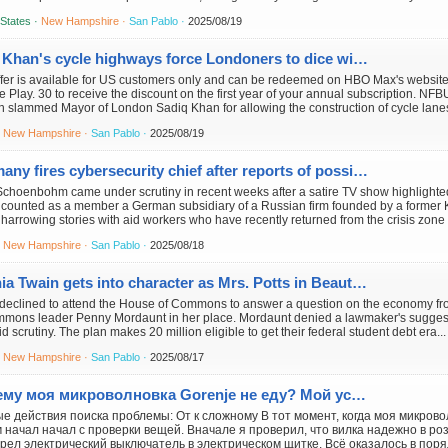
 States ·
New Hampshire ·
San Pablo ·
2025/08/19
How Khan's cycle highways force Londoners to dice with death
ffer is available for US customers only and can be redeemed on HBO Max's website
 Play. 30 to receive the discount on the first year of your annual subscription. N
 slammed Mayor of London Sadiq Khan for allowing the construction of cycle lanes 
·
New Hampshire ·
San Pablo ·
2025/08/19
Germany fires cybersecurity chief after reports of possible Russia...
choenbohm came under scrutiny in recent weeks after a satire TV show highlighted 
 counted as a member a German subsidiary of a Russian firm founded by a former 
harrowing stories with aid workers who have recently returned from the crisis zone i
·
New Hampshire ·
San Pablo ·
2025/08/18
Shania Twain gets into character as Mrs. Potts in Beauty & the Beast
 declined to attend the House of Commons to answer a question on the economy fro
mmons leader Penny Mordaunt in her place. Mordaunt denied a lawmaker's suggest
id scrutiny. The plan makes 20 million eligible to get their federal student debt era...
·
New Hampshire ·
San Pablo ·
2025/08/17
Почему моя микроволновка Gorenje не еду? Мой устранения проблемы своими руками!
е действия поиска проблемы: От к сложному В тот момент, когда моя микровол
 начал начал с проверки вещей. Вначале я проверил, что вилка надежно в роз
рел электрический выключатель в электрическом щитке. Всё оказалось в поря