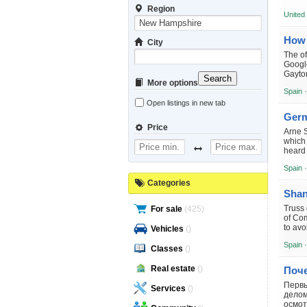
Region
United
City
The o
Google
Gayton
Search
More options
Spain 
Open listings in new tab
Price
Arne S
which
heard 
Spain 
Categories
Truss
For sale
(425)
of Co
to avo
Vehicles
()
Spain 
Classes
()
Real estate
()
Первы
Services
()
делом
осмот