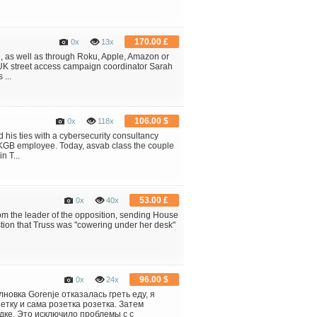
170.00 £
0x
13x
, as well as through Roku, Apple, Amazon or
FBUK street access campaign coordinator Sarah
...
106.00 $
0x
118x
his ties with a cybersecurity consultancy
KGB employee. Today, asvab class the couple
n T...
53.00 £
0x
40x
m the leader of the opposition, sending House
ion that Truss was "cowering under her desk"
96.00 $
0x
24x
новка Gorenje отказалась греть еду, я
етку и сама розетка розетка. Затем
дке. Это исключило проблемы с с