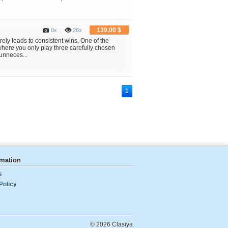
139.00 $
0x
26x
ely leads to consistent wins. One of the
here you only play three carefully chosen
unneces...
1
rmation
s
Policy
© 2026 Clasiya