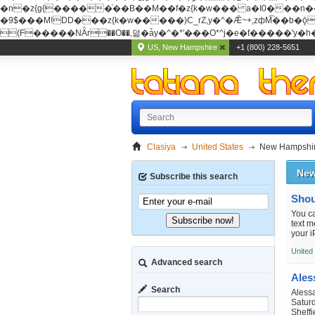
�n�z{g{�����֫��B��M��f�z{k�w��� a�I0���n��YhrAb��2�
�9$���M!DD���z{k�w�����)C_rZ,y�^�Ǣ~+,zфM͡��b�ǭD�{&�z{g{�����фM͡��B
(F�����ΝǞr��O��,덞�ǡy�^�*'���O*^j�e�ƭ�����'y�h��
US, New Hampshire
+1 (800) 228-5651
Clasiya
United States
New Hampshi
New
Subscribe this search
You ca
Subscribe now!
text 
your i
United
Advanced search
Search
Aless
Saturd
Sheffi