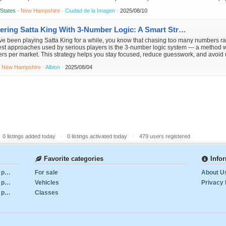
ропи...
 States ·
New Hampshire ·
Ciudad de la Imagen ·
2025/08/10
Mastering Satta King With 3-Number Logic: A Smart Strategy for Consistent Play
’ve been playing Satta King for a while, you know that chasing too many numbers rar
est approaches used by serious players is the 3-number logic system — a method w
s per market. This strategy helps you stay focused, reduce guesswork, and avoid 
·
New Hampshire ·
Albion ·
2025/08/04
-
-
0 listings added today
0 listings activated today
479 users registered
Favorite categories
Info
Lang tornerà a Napoli in estate: il Galatasaray pesca
For sale
About U
Lang tornerà a Napoli in estate: il Galatasaray pesca
Vehicles
Privacy 
Lang tornerà a Napoli in estate: il Galatasaray pesca
Classes