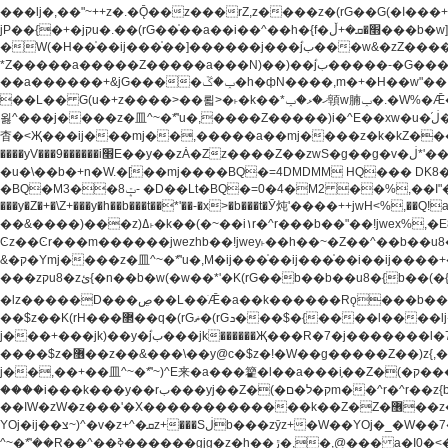
���lj�,��"~++z�.�Ǭ��z���rZ,z����z�(rG��G(�ا���+^��$��$z������nz�(rG���^z�_���r(rG���,}�h��+z۫��-jW(�w��*'��-
jP��{�+�jקu�.��(rG��֫��a��i��^��h�{f�׫�ܩ�+ڵ���b�w]���n��jk?�d�E� ���������u���'��\���j�>}
�W(�H��֫��ij���֫��]������j���۫jب���w&�zZ�����i�<�]4���y�Z�Ǯ�[Z����-���y�h��Z��m����֫����a��涶�w��u�a�i�w^Ƙi��u��r�-�jZ�"}驷
*Z�����a�����Z�����a���N)��)��۫jب�����-�G�����h\��f�[b�x�r���m�ǭ��f�%,ÏL��M$�r�܅�ݕ�&���rب��m���-
��a������+&jG����ݕ�ڱ�h�фN����,m�+�H��w"��!�G.�Y��ؚu�Z��^�!��ݕ�����f�[b{���x��b��~�.�Y��آ��+y�f��y˫���w�w腩ݕ��D�
��L�� G(u�+z����>��뢻>�˫�k��*ޚ�ޅ�ݕ顊w腩ݕ�.�W%�Ǣ��!jwez'�g�����!�G.�Y��ؚu�Z��^�!���x��˫�k��+��-�4�|!�W��g�����.�Y��؜���޶���z�l��z�lz��ǫ��
욇^���j����z�⽫^~�ܶ*'u�,����Z�����)i�^E��xw�u�ڶ֜��+q�,z�ޮ�)��Z��tۆ��ڞ����z�����*Z�Ǭ[ږ'GM3ۺױ������rG�t#��g����j����jk-j��۫jب���jk��������'rh���ښ�a�
杳�<Җ���ij���mj��,�����a��mj����z�k�kZ�����jx��z���4��
����yV���9������i׫E��y��zȦ�Zz����Z��zwS�g��g�v�ڶ*'��z�l��뢻4�.�Y��آ�+\��f�[b��h�١ DK0��0�8�D 4��w&���rب��m���-���xw�u��Vڱ�涶
�u�\��b�+n�W.�[��mj����BQ�=4DMDMM HQ��� DK
BQ�=0�4�M2 ��%,��I"�`�E�����D��M$�TDH��I7ږǂQ�=1
�BQ�M3��8ݓ- �D��Lt�
���y�Z�+�\Z+���y�h��b���t��*'��-�x>�b���t�Ӯ炖'����++jwH<%,��Q!a N{������܅�+�H��w"��.�Y��ؚu�Z��
��&����)���z)ߡ˫�k��(�~��i١r�^r���b��"��!jwex%,�E8t�<#��{Jު笶
Ͼz��Ͼr���m������jwezhb��!jwey˫��h��~�Z��^��b��
&�ק�Ymj����z�⽫^~�ܶ*'u�,M�ij���֫��ij���֫��i��ij����+��������j���۫jب���w.���s)����jk-���v���JZ�ǝ���z�嵪�z�h��Z�ǝ��-
���zקu8�zئ{�n��b�w(�w��*'�K(rG��b��b��u8�{b��(�{l����(�˫����ئy��N)���$~���^�,��+��랇���k�'��,����ǭnZ�)ಇ$}
�lz�����D���ڝ��L��ֹǢ�a��k������Rǫ���b���v���������zZ�Zt*'��-���y�Z�+ޮz� ��(rJZ�Zv���l��$r��y�b�{>��+y�!
��$z��K(rH���޲��q�(rGޡ�(rGܖ���$�{����l����lj�������,���ˬ���M4��+y�!��$z���ܖ������ܢy�rب��(�w��*'�֫��a��i��i�+ڵ���b�w]�����jk-j����jk-
j���+���jk)��y�۫jب���jk������Җ���R�7�j�������l�7��n)j�v���뫖֫��a��ij�v,�֫��^����b������i���,������\��xH4D�8"� H��
����$z�޶��z��&���\��y@ϲ�$z�!�W��g�����Z��)z{,���v���띡��z�ZrG�J,޲�$z���h��$z�Z��ZrG�J,��,��+�����l�蟥�$z�5�M4��^z�t�K(rG�rZ,z���kz۫�����l��$z�-
j��,��+��⽫^~�ܶ*'~)^E来�a���籊�l��a���i֛��Z�(�ק���z�r��z{l��a��n�w(�ק���{���y�'����,޲��zw(�ק�����������ޮ�+
����i���k���y��rب���yj��Z�(�ק�ל�םm��^r�^r��z{b}��z��r��z{l��au�(u�_j[��n�{.qǬ���z������ȳz�k���y�y�޶��z��&���p�+^~)^���jן�w-
��ߊW�zW�z���'�X�������������k��Z�Z�޶��z��&���]zW�y��z�⽫^~�ܶ*'�+-*�j�_�W����v*�j�b�鬱Ƨv*�j�_���r�zk�+^�'�颵韺
YOj�ij��צ~)^�v�z+^�ܩz+���Sڶb���zȳz+�W��YOj�_�W��7��YOj�t���˛��즸����W�z��~�e=�aⷭ���j�ij�_�W�~)^��⽫
�,@��� a�I0�<�S
^~�ܶ*'��R��^��ߢ������gjg�z�h��ڙ�,