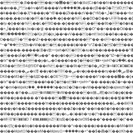
�>�,B�����j+t�޲���h�)bz{Cz�h��hr�������V��O��,����^j۫z�á'(�f�u�^r�b�w�隝��������^�ǿz�讷���b� ,z�b��b�+t� ��z����m���-
��w��ڶ*' a�I=v�M5����Vޱ�]����ש���z{B��O�7 dD,?��m��ږ��k%-��j���+�������*'��52H@�2�`!�� LDU����r�ݱ�Z��������k���y͇��i�+ڵ�6>�����jך���!
�k���zǜ��J{*k���y�^rB'���jZk���zV��(^rM)�+ڵ����+bz�k���z�)�+ڵ�rnnX�~�ܶ*'r�춻��,��+�G���sa��h��a��6>���������+zҞ�G���j���m�+ zw�j׀���!
�a��,
��zwi�)�r.�X��۫�˫�ǭ��\�%,��DD�D��ԅk��.�
�ly˫�ǭ��\�%,��L�9D��˫�ǭ��\�%,����9b��8�k�
�+ڵ���b�x,lw�u�솋-�����I�������O^��<����Od�����azz��&���w]4�M=��}�����Ǣ�a��@qǩ�ױ��m�V��X�jب��a�i~�iZ��bq�b��Z��)���ھ'♨
������z�Kjx.j�jx,j��ʶ�vV���q�mw(v)��8�u��jכ�&��ਞ��f�j� ��y�b�yz������ �u�'��.��^�笶�Ry�^��Cz�]�˦z{Ry�^��L�קj��jגy�^��R�ק�w�y�^��T���I�<-
O��&jzi�^ ��\Z+���y�h��b���t��*'��-�x>�b���t�¢�"z�]��ئzkkjwu�O}���Wnf�h^ƶ�v���׬קrW
^~�ܶ*'��Z(tv�vW�j��,�g���ij�l��^o*Z��Z�Z������ݥ�a�����֫����a��)���q�!y�����W������ky�r��.�*�z��jib��ނ+-z�"�ڝ�&u�Z��
�lz����˫�����涶�v歆++jwh�K��٨u�!r��x�������^i׫���y�'��^���u�,n�u������y�^��h�ץ�蟚�^o*Z���2)♩ay�^��h��$�)j�(�!ij���^��a�����u���-��-
����qǩ�Iܡا� �ן��^ ��y�b�yz�������j�^tZ+����� �r��{k�Y�q�!y�lz�u���-��-���^���i�Oqǩ�����y��I���kkjwy�z�D���x �*]y�Z���
�!x*'��%��r��y�rب�G���b��Ţ��ם��++jwH?�Ա��L����+o*Z�ɨu毢'l4��d�J+,��(�z'[Z���m�W���^���Q�M3��8ݓ- �D��L�DE"7]\��lz�)���k'!
DK8��554@5!DF��x%,����9b
����ny��ڝ�v瀅 ��y�b���ڝ�v�y�����ny��ڝ�6癭����nx ��y�b�yz������![ʖ���(�@'��� �@Q�=5��++jwh�K����,
DK8��M3��8ДD��L�DE"7]b~+��n���h^ƶ�v���׬�˫�ǭ��\�%,��<䓶��r���h��! DK8��M3��Dz,�,�*'���O*^j�e�ƭ�����'��֩�X�jب����qǩ�Iܡا� �ן��^
�!x*'��%��r���h��Ţ��ם��++jwH<*'��-���y�Z�+�r���h��! DK8��9$� B�J;(��ܡ׮���jg��'ij�0��O��ڝ�t�M=��}zf��蝂f���&��܅��
�^�m4�kkjwkz۫��_�����'r��zw2�f�xv�vW���f�[bi�ajwezh\��vW�rhr���
����.�Y��ثzj/z�vW��)ߢ�vW���\���w腩ݕ蟶)�zwS�g�{����ݕ�.�Y��ؚu�Z��^���(b~���)�r���m�ǥy�f�M4�'�z����6�M+z����4��^z���L!
�W��g�����.�Y��؜���޶���z�l��z�lz��ǫ��쮛�ا�����-����۫jب�[Z��m���^j��ji���⽫^~�ܶ*'u�,F�r��ښ��E@�6N�h��O���x*'���-��[�׿��?�Laj�-�ǫ��톷
�v�(�����m���'m�֫��ij���֫��]������j���۫jب��&k��y����jk-���v�t�^tzwi�)���ښǧv�"�����z�"������y�Z�Ǯ�[Z����-
���y�h��Z��������y�h��Z�ǝ��^��m��8�4��ij�v�!zg���a��lzwS
�W��g������:�����y�rب�˩��b�+p�)^r������l��B�y�g�����v�,��%��h��-��ky���{^��+y�^��oz��ʗ������ޮ'�竝��}�lz���ky������bz{Zu�颻^���z�춽
�M0"���8�D 7-�'��,����ǭnZ�)ಇ$}�l{��zwO9$���^�����{^��ޞ an�gz����ݶ��ܫz��I7�v�"���L��ֹ�z���h���ꔱ���������ݢe,z� z{k��
��z{Sʗ���bq�b��� ����W�r�^v��z���ק�����u�M4�M4ҹ�z�q�m���z���w��*'��jX�z��z�Ţ��ם�涶
�w]��kkjwt۞f���wM��kkjwu۞+����w�+^��$�ꬡ���(rKh��B�y��