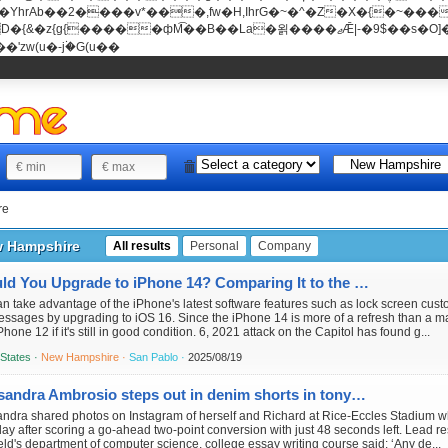
���v*���,fw�H,IhrG�~�^�Z�X�{�~������(E�8"��+�ן���*b
��La�욁����ޖǢ|-�9$��s�O]��Mb�ǭD�v�z{g{�����ж� c�E4�
'zw(u�-j۬�G(u��
re
 Hampshire
All results
Personal
Company
Should You Upgrade to iPhone 14? Comparing It to the Past 6 Years of iPhones
n take advantage of the iPhone's latest software features such as lock screen cust
messages by upgrading to iOS 16. Since the iPhone 14 is more of a refresh than 
Phone 12 if it's still in good condition. 6, 2021 attack on the Capitol has found g...
 States ·
New Hampshire ·
San Pablo ·
2025/08/19
Alessandra Ambrosio steps out in denim shorts in tony Beverly Hills
andra shared photos on Instagram of herself and Richard at Rice-Eccles Stadium 
ay after scoring a go-ahead two-point conversion with just 48 seconds left. Lead re
eld's department of computer science, college essay writing course said: ‘Any de...