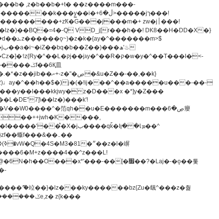
z�)��BQ�=4�-Q VD_j[r���h��! DK8��H�DD�X�}
�����m>$
-�t^�笵�V��W0����^�笵qh��u�E�������m���ڝ�6癭