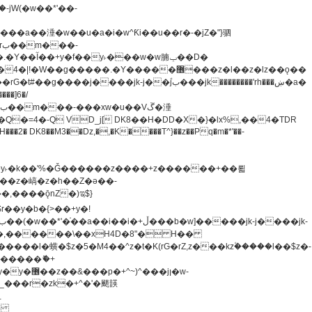
�=4�-Q VD_j[ DK8��H�DD�X�}�lx%,��4�TDR
u8�y˫�k��'%�Ǧ������z����+z������+��뢻