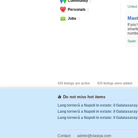
Community
()
элект
United
Personals
()
Jobs
()
If you
smart
number
Spain 
-
-
425 listings are active
425 listings were added
Do not miss hot items
.
Contact
admin@clasiya.com