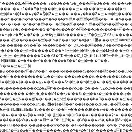
�^v�]6��+q�5�n)j�bjZ޲�'��+jxU�nz�����]6�/
8��8��X��25�����D��M2 ��%,���M$� �Q=�Q
�L�DE"4%,t�=QH���2� DK8��M3��Dz,�,�K����T^}��z��Pq�m�*'��-
^��v�.�Y��؞
u8�y˫�k��&�v�vW��i"~���)�r���m�ǥy�f�M4�b��b��
H@�2�a�����֜���g���?�+Z�֫t"Ț�^�����ڮ �rX��