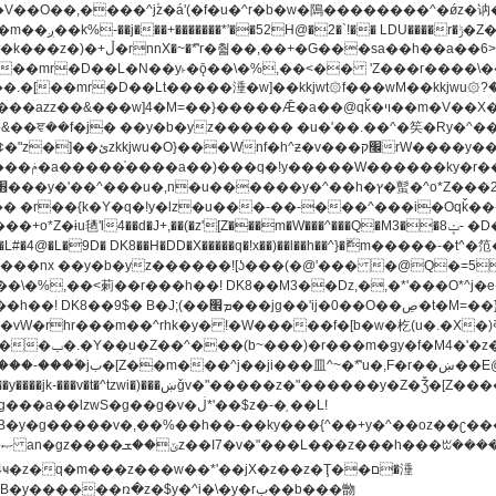
[��mr�D��L�N��y˫�ǭ��\�%,��<�� 'Z���r����\��l
�.�[��mr�D��Lt�
����涶�w]��kkjwt۞f���wM��kkjwu۞?�d��ܥz������ǫ~)�z�k�{ay�^��
����y������ݢf��6Қ⽫
-��,��k}
�����q�!x��)��l��h��^}�ޮm�����
��8�ږǂQ�=4�0C�O��D��L#�4@�L�9D� DK8��H�DD�X
m��^rhk�y� !�W�����f�[b�w�杚(u�.�X�)ߢ)ߢ�vW�Q�4S�M3�81�״��z�l�竮
�g��g�v�ڶ*'��$z�-�֥ ��L!
�
����ռ�z�$y�^i�\�y�rب��b���朆