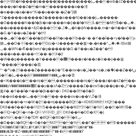
�W(�H��֫��ij���֫��]������j���۫jب���w&�zZ�����i�<�]4���y�Z�Ǯ�[Z����-
���y�h��Z��m����֫����a��涶
�w��u�a�i�w^Ƙi��u��r�-�jZ�"}驷
*Z�����a�����Z�����a���N)��)��۫jب�����-
�G�����h\��f�[b�x�r���m�ǭ��f�%,ÏL��M$�r�܅�ݕ�&���rب��m���-
��a������+&jG����ݕ�ڱ�h�фN����,m�+�H��w"��!
�G.�Y��ؚu�Z��^�!
��ݕ�����f�[b{���x��b��~�.�Y��آ��+y�f��y˫���w�w
腩ݕ��D� ��L�� G(u�+z����>��뢻>�˫�k��*ޚ�ޅ�ݕ顊w腩
ݕ�.�W%�Ǣ��!jwez'�g�����!�G.�Y��ؚu�Z��^�!
���x��˫�k��+��-�4�|!
�W��g�����.�Y��؜���޶���z�l��z�lz��ǫ��욇
^���j����z�⽫
^~�ܶ*'u�,����Z�����)i�^E��xw�u�ڶ֜��+q�,z�ޮ�)��Z��tۆ��ڞ����z�����*Z�Ǭ[ږ'GM3ۺױ������rG�t#��g����j����jk-
j��۫jب���jk��������'rh���ښ�a�杳
�<Җ���ij���mj��,�����a��mj����z�k�kZ�����jx��z���4���
����yV���9������i׫E��y��zȦ�Zz����Z��zwS�g��g�v�ڶ*'��z�l��
뢻4�.�Y��آ�+\��f�[b��h�١ DK0��0�8�D
4��w&���rب��m���-���xw�u��Vڱ�涶
�u�\��b�+n�W.�[��mj����BQ�=4DMDMM HQ���
DK8��8��X��25�����D��M2 ��%,���M$�
�Q=�Q�=4�-Q VD_j[ DK8��H�DD�X�}
�lx%,��4�TDR �BQ�M3��8ݓ-
�D��Lt�
BQ�=0�4�M2 ��%,��I"�`�E�����D��M$�TDH��I7ږǂQ�=1�
DK8��M3��Dz,�,�K����T^}��z��Pq�m�*'��-
���y�Z�+�\Z+���y�h��b���t��*'��-�x>�b���t�Ӯ