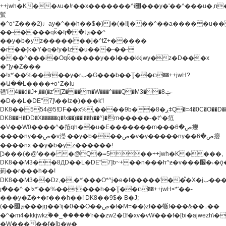
++jwh�K��٨u�!r��x�������^i׫���y�'��^���u�,n�u������y�^��h�ץ�
蟚
�^o*Z���2)♩ay�^��h��$�)j�(�!ij���^��a�����u��
��-����qǩ�Iܡا� �ן��^
��y�b�yz�������j�^tZ+�����
�r��{k�Y�q�!y�lz�u���-��-
���^���i�Oqǩ�����y��I���kkjwy�z�D���x
�*]y�Z���
�!x*'��%��r��y�rب�G���b��Ţ��ם��++jwH?
�Ա��L����+o*Z�ɨu
毢'l4��d�J+,��(�z'[Z���m�W���^���Q�M3��8ݓ-
�D��L�DE"7]\��lz�)���k'!
DK8��554@5!DF��x%,����9b��8�ږǂQ�=4�0C�O��D��L#�4@�L�9D�
DK8��H�DD�X
�����q�!x��)��l��h��^}�ޮm�����-�t^�笵
�V��W0����^�笵qh��u�E�������m���ڝ�6癭
����ny��ڝ�v瀅 ��y�b���ڝ�v�y�����ny��ڝ�6癭
����nx ��y�b�yz������!
[ʖ���(�@'��� �@Q�=5��++jwh�K����,
DK8��M3��8ДD��L�DE"7]b~+��n���h^ƶ�v���׬�˫�ǭ��\�%,��<
䓶��r���h��!
DK8��M3��Dz,�,�*'���O*^j�e�ƭ�����'��֩�X�jب����qǩ�Iܡا�
�ן��^ �!x*'��%��r���h��Ţ��ם��++jwH<*'��-
���y�Z�+�r���h��! DK8��9$� B�J;
(��ܡ׮���jg��'ij�0��O��ڝ�t�M=��}zf��蝂f���&��܅��
�^�m4�kkjwkz۫��_�����'r��zw2�f�xv�vW���f�[bi�ajwezh\
�W�����f�[b�w�