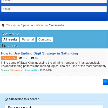
Clasiya
Spain
Galicia
Sotomerille
Sotomerille
All results
Personal
Company
1 - 1 of 1
How to Use Ending Digit Strategy in Satta King
125.00 $
61x
0x
In the game of Satta King, guessing the winning number isn’t just about luck —
it’s about finding patterns and making logical choices. One of the most commonly
used strategies by smart players is the Ending Digit Strategy, also called "last
Spain ·
Minnesota ·
Sotomerille ·
2025/08/14
digit logic." While it may sound simple, this method can significantly improve your
odds when used correctly....
1
Subscribe this search