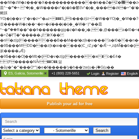
��ߊW�zW�z���'�X�������������k��Z�Z�޶��z��&���]zW�y��z�
⽫^~�ܶ*'�+-*�j�_�W����v*�j�b�鬱Ƨv*�j�_���r�zk�+^�'�
颵韺
YOj�ij��צ~)^�v�z+^�ܩz+���Sڶb���zȳz+�W��YOj�_�W��7��YOj�t���˛��
즸����W�z��~�e=�aⷭ���j�ij�_�W�~)^��⽫
^~�ܶ*'��R��^��ߢ������gjg�z�h��ڙ�,
�,@��� a�I0�<
�+Z�֫t"Ț�^�����ڮ �rX��
�n�z{g{�����֫��B��M��f�z{k�w��� a�I0���n��YhrAb��2�
�9$���M!DD���z{k�w�����)C_rZ,y�^�Ǣ~+,zфM͡��b�
욁����ޖǢ|-
�9$��s�O]��Mb�ǭD�v�z{g{�����ж� c�E4�
(F�����ΝǞr��O��,덞
�ǡy�^�*'���O*^j�e�ƭ�����'y�h��'zw(u�-j۬�G(u��
ES, Galicia, Sotomerille
+1 (800) 228-5651
Login
Register
English
Publish your ad for free
Search