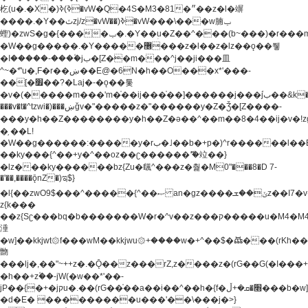
杚(u�.�X�)ߢ)ߢ�vW�Q�4S�M3�81�״��z�l�竮
����.�Y��ثzj/z�vW��)ߢ�vW���\���w腩ݕ
蟶)�zwS�g�{����ݕ�.�Y��ؚu�Z��^���(b~���)�r���m�ǥy�f�M4�'�z����6�M+z����4��^z���L!
�W��g�����.�Y��؜���޶���z�l��z�lz��ǫ��쮛
�ا�����-����۫jب�[Z��m���^j��ji���⽫
^~�ܶ*'u�,F�r��ښ��E@�6N�h��O���x*'���-
��[�׿��?�Laj�-�ǫ��톷
�v�(�����m���'m�֫��ij���֫��]������j���۫jب��&k��y����jk-
���v�t�^tzwi�)���ښǧv�"�����z�"������y�Z�Ǯ�[Z����-
���y�h��Z��������y�h��Z�ǝ��^��m��8�4��ij�v�!zg���a�
�֥ ��L!
�W��g������:�����y�rب�˩��b�+p�)^r������l��B�y�g�����v�,��%��h��-
��ky���{^��+y�^��oz��ʗ������ޮ'�竝��}
�lz���ky������bz{Zu�颻^���z�춽�M0"���8�D 7-
�'��,����ǭnZ�)ಇ$}
�l{��zwO9$���^�����{^��ޞ an�gz����ݶ��ܫz��I7�v�"���L��ֹ�z���h���ꔱ���������ݢe,z�
z{k���
��z{Sʗ���bq�b��� ����W�r�^v��z���ק�����u�M4�M4ҹ�z�q�m���z���w��*'��jX�z��z�Ţ��ם�
涶
�w]��kkjwt۞f���wM��kkjwu۞+����w�+^��$�ꬡ���(rKh��B�y�
朆
���lj�,��"~++z�.�Ǭ��z���rZ,z����z�(rG��G(�ا���+^��$��$z������nz�(rG���^z�_���r(rG���,}
�h��+z۫��-jW(�w��*'��-
jP��{�+�jקu�.��(rG��֫��a��i��^��h�{f�׫�ܩ�+ڵ���b�w]���n��jk?
�d�E� ���������u���'��\���j�>}