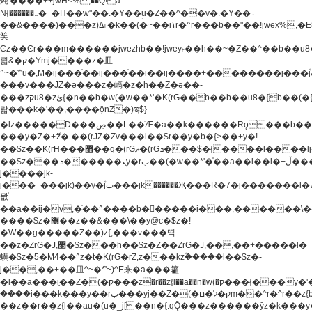
炖'����++jwH<%,��Q!a
N{������܅�+�H��w"��.�Y��ؚu�Z��^��v�.�Y��؞
��&����)���z)ߡ˫�k��(�~��i١r�^r���b��"��!jwex%,�E8t�<#��{Jު
笶
Ͼz��Ͼr���m������jwezhb��!jwey˫��h��~�Z��^��b��
뢻&�ק�Ymj����z�⽫
^~�ܶ*'u�,M�ij���֫��ij���֫��i��ij����+��������j���۫jب���w.���s)����jk-
���v���JZ�ǝ���z�嵪�z�h��Z�ǝ��-
���zקu8�zئ{�n��b�w(�w��*'�K(rG��b��b��u8�{b��(�{l����(�˫����ئy��N)���$~���^�,��+��
랇���k�'��,����ǭnZ�)ಇ$}
�lz�����D���ڝ��L��ֹǢ�a��k������Rǫ���b���v���������zZ�Zt*'��-
���y�Z�+ޮz� ��(rJZ�Zv���l��$r��y�b�{>��+y�!
��$z��K(rH���޲��q�(rGޡ�(rGܖ���$�{����l����lj�������,���ˬ���M4��+y�!
��$z���ܖ������ܢy�rب��(�w��*'�֫��a��i��i�+ڵ���b�w]�����jk-
j����jk-
j���+���jk)��y�۫jب���jk������Җ���R�7�j�������l�7��n)j�v���
뫖֫
��a��ij�v,�֫��^����b������i���,������\
����$z�޶��z��&���\��y@ϲ�$z�!
�W��g�����Z��)z{,���v���띡
��z�ZrG�J,޲�$z���h��$z�Z��ZrG�J,��,��+�����l�
蟥�$z�5�M4��^z�t�K(rG�rZ,z���kz۫�����l��$z�-
j��,��+��⽫^~�ܶ*'~)^E来�a���籊
�l��a���i֛��Z�(�ק���z�r��z{l��a��n�w(�ק���{���y�'����,޲��zw(�ק�����������ޮ�+
����i���k���y��rب���yj��Z�(�ק�ל�םm��^r�^r��z{b}
��z��r��z{l��au�(u�_j[��n�{.qǬ���z������ȳz�k���y�y�޶��z��&���p�+^~)^�