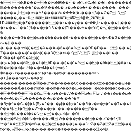
�>�,B�����j+t�޲���h�)bz{Cz�h��hr�������V��O��,����^j۫z�á'(�f�u�^r�b�w�
隝��������^�ǿz�讷���b� ,z�b��b�+t� ��z����m���-
��w��ڶ*' a�I=v�M5����Vޱ�]����ש���z{B��O�7 dD,?
��m��ږ��k%-��j���+�������*'��52H@�2�`!��
LDU����r�ݱ�Z��������k���y͇��i�+ڵ�6>�����jך���!
�k���zǜ��J{*k���y�^rB'���jZk���zV��(^rM)�+ڵ����+bz�k���z�)�+ڵ�rnnX�~�ܶ*'r�
춻
��,��+�G���sa��h��a��6>���������+zҞ�G���
zw�j׀���!
�a��,
��zwi�)�r.�X��۫�˫�ǭ��\�%,��DD�D��ԅk��
'Z���r����\��lz�)��BQ�=4�-Q VD_j[r���h��!
DK8��H�DD�X�}
�ly˫�ǭ��\�%,��L�9D��˫�ǭ��\�%,����9b��8�k�
涶�w]��kkjwt۞f���wM��kkjwu۞?
�d��ܥz������ǫ~)�z�k�{ay�^�������m>$
�+ڵ���b�x,lw�u�솋-
�����I�������O^��<����Od�����azz��&���w]4�
�����Ǣ�a��@qǩ�ױ��m�V��X�jب��a�i~�iZ��bq�b��Z��)���ھ'♨
������z�Kjx.j�jx,j��ʶ�vV���q�mw(v)��8�u��jכ�&��ਞ��f�j�
��y�b�yz������ �u�'��.��^�笶
�Ry�^��Cz�]�˦z{Ry�^��L�קj��jגy�^��R�ק�w�y�^��T���I�<-
O��&jzi�^ ��\Z+���y�h��b���t��*'��-
�x>�b���t�¢�"z�]��ئzkkjwu�O}
���Wnf�h^ƶ�v���׬קrW����y������ݢf��6Қ⽫
^~�ܶ*'��Z(tv�vW�j��,�g���ij�l��^o*Z��Z�Z������ݥ�a�����֫����a��)���q�!y�����W������ky�r��.�*�z��j
z�"�ڝ�&u�Z��-��,��k}�lz����˫�����涶�v歆