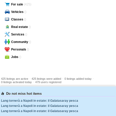
For sale
(425)
Vehicles
()
Classes
()
Real estate
()
Services
()
Community
()
Personals
()
Jobs
()
-
-
-
425 listings are active
425 listings were added
0 listings added today
-
0 listings activated today
479 users registered
Do not miss hot items
Lang tornerà a Napoli in estate: il Galatasaray pesca
Lang tornerà a Napoli in estate: il Galatasaray pesca
Lang tornerà a Napoli in estate: il Galatasaray pesca