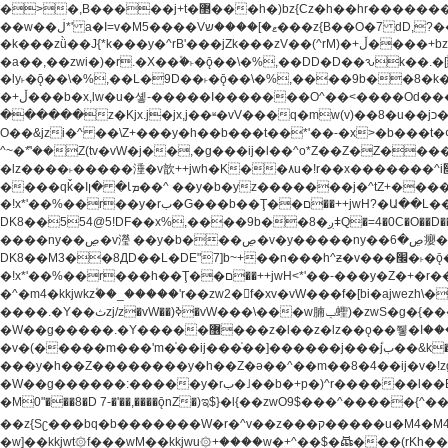
�>�,B�����j+t�޲���h�)bz{Cz�h��hr�������V��O��,����^j۫z�á'(�f�u�^r�b�w�隝��������^�ǿz�讷���b� ,z�b��b�+t� ��z����m���-
��w��ڶ*' a�I=v�M5����Vޱ�]����ש���z{B��O�7 dD,?��m��ږ��k%-��j���+�������*'��52H@�2�`!�� LDU����r�ݱ�Z��������k���y͇��i�+ڵ�6>�����jך���!
�k���zǜ��J{*k���y�^rB'���jZk���zV��(^rM)�+ڵ����+bz�k���z�)�+ڵ�rnnX�~�ܶ*'r�춻��,��+�G���sa��h��a��6>���������+zҞ�G���j���m�+ zw�j׀���!
�a��,
��zwi�)�r.�X��۫�˫�ǭ��\�%,��DD�D��ԅk��.�
�ly˫�ǭ��\�%,��L�9D��˫�ǭ��\�%,����9b��8�k�
�+ڵ���b�x,lw�u�솋-�����I�������O^��<����Od�����azz��&���w]4�M=��}�����Ǣ�a��@qǩ�ױ��m�V��X�jب��a�i~�iZ��bq�b��Z��)���ھ'♨
������z�Kjx.j�jx,j��ʶ�vV���q�mw(v)��8�u��jכ�&��ਞ��f�j� ��y�b�yz������ �u�'��.��^�笶�Ry�^��Cz�]�˦z{Ry�^��L�קj��jגy�^��R�ק�w�y�^��T���I�<-
O��&jzi�^ ��\Z+���y�h��b���t��*'��-�x>�b���t�¢�"z�]��ئzkkjwu�O}���Wnf�h^ƶ�v���׬קrW
^~�ܶ*'��Z(tv�vW�j��,�g���ij�l��^o*Z��Z�Z������ݥ�a�����֫����a��)���q�!y�����W������ky�r��.�*�z��jib��ނ+-z�"�ڝ�&u�Z��
�lz����˫�����涶�v歆++jwh�K��٨u�!r��x�������^i׫���y�'��^���u�,n�u������y�^��h�ץ�蟚�^o*Z���2)♩ay�^��h��$�)j�(�!ij���^��a�����u���-��-
����qǩ�Iܡا� �ן��^ ��y�b�yz�������j�^tZ+����� �r��{k�Y�q�!y�lz�u���-��-���^���i�Oqǩ�����y��I���kkjwy�z�D���x �*]y�Z���
�!x*'��%��r��y�rب�G���b��Ţ��ם��++jwH?�Ա��L����+o*Z�ɨu毢'l4��d�J+,��(�z'[Z���m�W���^���Q�M3��8ݓ- �D��L�DE"7]\��lz�)���k'!
DK8��554@5!DF��x%,����9b
����ny��ڝ�v瀅 ��y�b���ڝ�v�y�����ny��ڝ�6癭����nx ��y�b�yz������![ʖ���(�@'��� �@Q�=5��++jwh�K����,
DK8��M3��8ДD��L�DE"7]b~+��n���h^ƶ�v���׬�˫�ǭ��\�%,��<䓶��r���h��! DK8��M3��Dz,�,�*'���O*^j�e�ƭ�����'��֩�X�jب����qǩ�Iܡا� �ן��^
�!x*'��%��r���h��Ţ��ם��++jwH<*'��-���y�Z�+�r���h��! DK8��9$� B�J;(��ܡ׮���jg��'ij�0��O��ڝ�t�M=��}zf��蝂f���&��܅��
�^�m4�kkjwkz۫��_�����'r��zw2�f�xv�vW���f�[bi�ajwezh\��vW�rhr���
����.�Y��ثzj/z�vW��)ߢ�vW���\���w腩ݕ蟶)�zwS�g�{����ݕ�.�Y��ؚu�Z��^���(b~���)�r���m�ǥy�f�M4�'�z����6�M+z����4��^z���L!
�W��g�����.�Y��؜���޶���z�l��z�lz��ǫ��쮛�ا�����-����۫jب�[Z��m���^j��ji���⽫^~�ܶ*'u�,F�r��ښ��E@�6N�h��O���x*'���-��[�׿��?�Laj�-�ǫ��톷
�v�(�����m���'m�֫��ij���֫��]������j���۫jب��&k��y����jk-���v�t�^tzwi�)���ښǧv�"�����z�"������y�Z�Ǯ�[Z����-
���y�h��Z��������y�h��Z�ǝ��^��m��8�4��ij�v�!zg���a��lzwS
�W��g������:�����y�rب�˩��b�+p�)^r������l��B�y�g�����v�,��%��h��-��ky���{^��+y�^��oz��ʗ������ޮ'�竝��}�lz���ky������bz{Zu�颻^���z�춽
�M0"���8�D 7-�'��,����ǭnZ�)ಇ$}�l{��zwO9$���^�����{^��ޞ an�gz����ݶ��ܫz��I7�v�"���L��ֹ�z���h���ꔱ���������ݢe,z� z{k��
��z{Sʗ���bq�b��� ����W�r�^v��z���ק�����u�M4�M4ҹ�z�q�m���z���w��*'��jX�z��z�Ţ��ם�涶
�w]��kkjwt۞f���wM��kkjwu۞+����w�+^��$�ꬡ���(rKh��B�y��