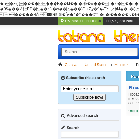
�n�z{g{�����֫��B��M��f�z{k�w��� a�I0���n��YhrAb��2�
�9$���M!DD���z{k�w�����)C_rZ,y�^�Ǣ~+,zфM͡��b�ǭD�{&�z{g{�����фM͡��B
(F�����ΝǞr��O��,덞�ǡy�^�*'���O*^j�e�ƭ�����'y�h��
US, Missouri, Pontiac
+1 (800) 228-5651
Clasiya
United States
Missouri
P
Pon
Subscribe this search
Я сч
Продо
Subscribe now!
inхор
conten
United
Advanced search
Search