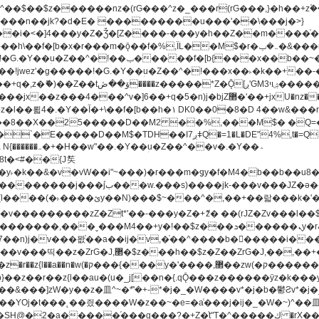
�^v�]6��+q�5�n)j�bjZ޲�'��+jxU�nz�����]6�/
8��8��X��25�����D��M2 ��%,���M$� �Q=�Q
�L�DE"4%,t�=QH���2� DK8��M3��Dz,�,�K����T^}��z��Pq�m�*'��-
^��v�.�Y��؞
u8�y˫�k��&�v�vW��i"~���)�r���m�ǥy�f�M4�b��b��
H@�2�a�����֜���g���?�+Z�֫t"Ț�^�����ڮ �rX��