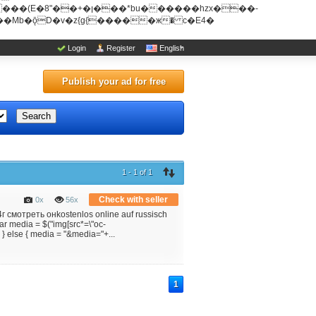
u������hzx���-
Login
Register
English
Publish your ad for free
Search
1 - 1 of 1
Check with seller
0x
56x
мотреть онkostenlos online auf russisch
 media = $("img[src*=\"oc-
; } else { media = "&media="+...
1