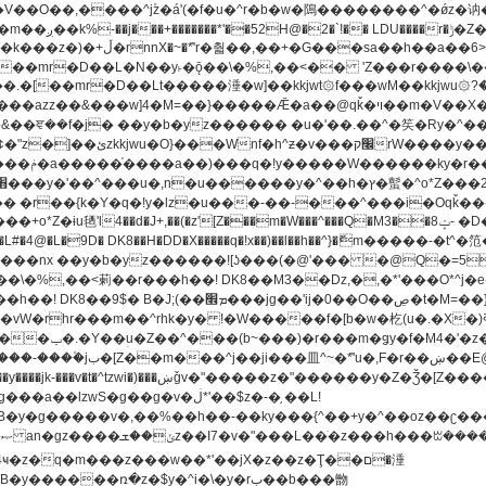
[��mr�D��L�N��y˫�ǭ��\�%,��<�� 'Z���r����\��l
�.�[��mr�D��Lt�
����涶�w]��kkjwt۞f���wM��kkjwu۞?�d��ܥz������ǫ~)�z�k�{ay�^��
����y������ݢf��6Қ⽫
-��,��k}
�����q�!x��)��l��h��^}�ޮm�����
��8�ږǂQ�=4�0C�O��D��L#�4@�L�9D� DK8��H�DD�X
m��^rhk�y� !�W�����f�[b�w�杚(u�.�X�)ߢ)ߢ�vW�Q�4S�M3�81�״��z�l�竮
�g��g�v�ڶ*'��$z�-�֥ ��L!
�
����ռ�z�$y�^i�\�y�rب��b���朆