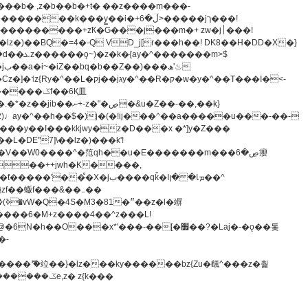
z�)��BQ�=4�-Q VD_j[r���h��! DK8��H�DD�X�}
�����m>$
-�t^�笵�V��W0����^�笵qh��u�E�������m���ڝ�6癭