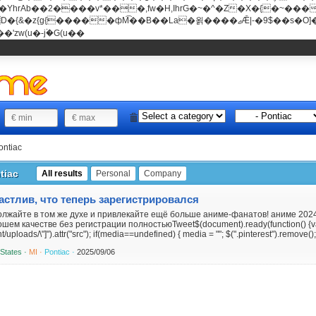
���v*���,fw�H,IhrG�~�^�Z�X�{�~������(E�8"��+�ן���*b
��La�욁����ޖǢ|-�9$��s�O]��Mb�ǭD�v�z{g{�����ж� c�E4�
'zw(u�-j۬�G(u��
ontiac
tiac
All results
Personal
Company
астлив, что теперь зарегистрировался
лжайте в том же духе и привлекайте ещё больше аниме-фанатов! аниме 2024г с
ошем качестве без регистрации полностьюTweet$(document).ready(function() {var
t/uploads/\"]").attr("src"); if(media==undefined) { media = ""; $(".pinterest").remove()
 States ·
MI ·
Pontiac ·
2025/09/06