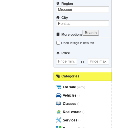
Region
City
Search
More options
Open listings in new tab
Price
Categories
For sale
(425)
Vehicles
()
Classes
()
Real estate
()
Services
()