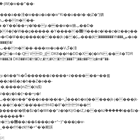
�=4�-Q VD_j[ DK8��H�DD�X�}�lx%,��4�TDR
u8�y˫�k��'%�Ǧ������z����+z������+��뢻