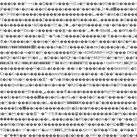
���lj�,��"~++z�.�Ǭ��z���rZ,z����z�(rG��G(�ا���+^��$��$z������nz�(rG���^z�_���r(rG���,}�h��+z۫��-jW(�w��*'��-
jP��{�+�jקu�.��(rG��֫��a��i��^��h�{f�׫�ܩ�+ڵ���b�w]���n��jk?�d�E� ���������u���'��\���j�>}
�W(�H��֫��ij���֫��]������j���۫jب���w&�zZ�����i�<�]4���y�Z�Ǯ�[Z����-���y�h��Z��m����֫����a��涶�w��u�a�i�w^Ƙi��u��r�-�jZ�"}驷
*Z�����a�����Z�����a���N)��)��۫jب�����-�G�����h\��f�[b�x�r���m�ǭ��f�%,ÏL��M$�r�܅�ݕ�&���rب��m���-
��a������+&jG����ݕ�ڱ�h�фN����,m�+�H��w"��!�G.�Y��ؚu�Z��^�!��ݕ�����f�[b{���x��b��~�.�Y��آ��+y�f��y˫���w�w腩ݕ��D�
��L�� G(u�+z����>��뢻>�˫�k��*ޚ�ޅ�ݕ顊w腩ݕ�.�W%�Ǣ��!jwez'�g�����!�G.�Y��ؚu�Z��^�!���x��˫�k��+��-�4�|!�W��g�����.�Y��؜���޶���z�l��z�lz��ǫ��
욇^���j����z�⽫^~�ܶ*'u�,����Z�����)i�^E��xw�u�ڶ֜��+q�,z�ޮ�)��Z��tۆ��ڞ����z�����*Z�Ǭ[ږ'GM3ۺױ������rG�t#��g����j����jk-j��۫jب���jk��������'rh���ښ�a�
杳�<Җ���ij���mj��,�����a��mj����z�k�kZ�����jx��z���4��
����yV���9������i׫E��y��zȦ�Zz����Z��zwS�g��g�v�ڶ*'��z�l��뢻4�.�Y��آ�+\��f�[b��h�١ DK0��0�8�D 4��w&���rب��m���-���xw�u��Vڱ�涶
�u�\��b�+n�W.�[��mj����BQ�=4DMDMM HQ��� DK
BQ�=0�4�M2 ��%,��I"�`�E�����D��M$�TDH��I7ږǂQ�=1
�BQ�M3��8ݓ- �D��Lt�
���y�Z�+�\Z+���y�h��b���t��*'��-�x>�b���t�Ӯ炖'����++jwH<%,��Q!a N{������܅�+�H��w"��.�Y��ؚu�Z��
��&����)���z)ߡ˫�k��(�~��i١r�^r���b��"��!jwex%,�E8t�<#��{Jު笶
Ͼz��Ͼr���m������jwezhb��!jwey˫��h��~�Z��^��b��
&�ק�Ymj����z�⽫^~�ܶ*'u�,M�ij���֫��ij���֫��i��ij����+��������j���۫jب���w.���s)����jk-���v���JZ�ǝ���z�嵪�z�h��Z�ǝ��-
���zקu8�zئ{�n��b�w(�w��*'�K(rG��b��b��u8�{b��(�{l����(�˫����ئy��N)���$~���^�,��+��랇���k�'��,����ǭnZ�)ಇ$}
�lz�����D���ڝ��L��ֹǢ�a��k������Rǫ���b���v���������zZ�Zt*'��-���y�Z�+ޮz� ��(rJZ�Zv���l��$r��y�b�{>��+y�!
��$z��K(rH���޲��q�(rGޡ�(rGܖ���$�{����l����lj�������,���ˬ���M4��+y�!��$z���ܖ������ܢy�rب��(�w��*'�֫��a��i��i�+ڵ���b�w]�����jk-j����jk-
j���+���jk)��y�۫jب���jk������Җ���R�7�j�������l�7��n)j�v���뫖֫��a��ij�v,�֫��^����b������i���,������\��xH4D�8"� H��
����$z�޶��z��&���\��y@ϲ�$z�!�W��g�����Z��)z{,���v���띡��z�ZrG�J,޲�$z���h��$z�Z��ZrG�J,��,��+�����l�蟥�$z�5�M4��^z�t�K(rG�rZ,z���kz۫�����l��$z�-
j��,��+��⽫^~�ܶ*'~)^E来�a���籊�l��a���i֛��Z�(�ק���z�r��z{l��a��n�w(�ק���{���y�'����,޲��zw(�ק�����������ޮ�+
����i���k���y��rب���yj��Z�(�ק�ל�םm��^r�^r��z{b}��z��r��z{l��au�(u�_j[��n�{.qǬ���z������ȳz�k���y�y�޶��z��&���p�+^~)^���jן�w-
��ߊW�zW�z���'�X�������������k��Z�Z�޶��z��&���]zW�y��z�⽫^~�ܶ*'�+-*�j�_�W����v*�j�b�鬱Ƨv*�j�_���r�zk�+^�'�颵韺
YOj�ij��צ~)^�v�z+^�ܩz+���Sڶb���zȳz+�W��YOj�_�W��7��YOj�t���˛��즸����W�z��~�e=�aⷭ���j�ij�_�W�~)^��⽫
�,@��� a�I0�<�S
^~�ܶ*'��R��^��ߢ������gjg�z�h��ڙ�,