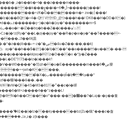
z�)��BQ�=4�-Q VD_j[r���h��! DK8��H�DD�X�}
�����m>$
-�t^�笵�V��W0����^�笵qh��u�E�������m���ڝ�6癭