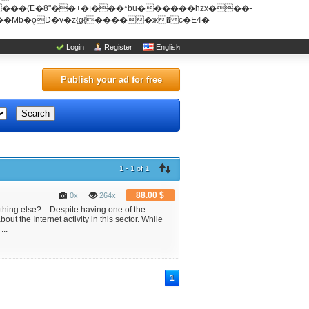
u������hzx���-
Login
Register
English
Publish your ad for free
Search
1 - 1 of 1
88.00 $
0x
264x
ng else?... Despite having one of the
out the Internet activity in this sector. While
...
1