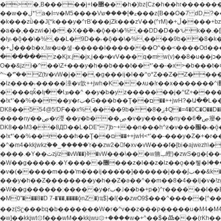
�>�,B�����j+t�޲���h�)bz{Cz�h��hr�������V��O��,����^j۫z�á'(�f�u�^r�b�w�隝��������^�ǿz�讷���b� ,z�b��b�+t� ��z����m���-
��w��ڶ*' a�I=v�M5����Vޱ�]����ש���z{B��O�7 dD,?��m��ږ��k%-��j���+�������*'��52H@�2�`!�� LDU����r�ݱ�Z��������k���y͇��i�+ڵ�6>�����jך���!
�k���zǜ��J{*k���y�^rB'���jZk���zV��(^rM)�+ڵ����+bz�k���z�)�+ڵ�rnnX�~�ܶ*'r�춻��,��+�G���sa��h��a��6>���������+zҞ�G���j���m�+ zw�j׀���!
�a��,
��zwi�)�r.�X��۫�˫�ǭ��\�%,��DD�D��ԅk��.�
�ly˫�ǭ��\�%,��L�9D��˫�ǭ��\�%,����9b��8�k�
�+ڵ���b�x,lw�u�솋-�����I�������O^��<����Od�����azz��&���w]4�M=��}�����Ǣ�a��@qǩ�ױ��m�V��X�jب��a�i~�iZ��bq�b��Z��)���ھ'♨
������z�Kjx.j�jx,j��ʶ�vV���q�mw(v)��8�u��jכ�&��ਞ��f�j� ��y�b�yz������ �u�'��.��^�笶�Ry�^��Cz�]�˦z{Ry�^��L�קj��jגy�^��R�ק�w�y�^��T���I�<-
O��&jzi�^ ��\Z+���y�h��b���t��*'��-�x>�b���t�¢�"z�]��ئzkkjwu�O}���Wnf�h^ƶ�v���׬קrW
^~�ܶ*'��Z(tv�vW�j��,�g���ij�l��^o*Z��Z�Z������ݥ�a�����֫����a��)���q�!y�����W������ky�r��.�*�z��jib��ނ+-z�"�ڝ�&u�Z��
�lz����˫�����涶�v歆++jwh�K��٨u�!r��x�������^i׫���y�'��^���u�,n�u������y�^��h�ץ�蟚�^o*Z���2)♩ay�^��h��$�)j�(�!ij���^��a�����u���-��-
����qǩ�Iܡا� �ן��^ ��y�b�yz�������j�^tZ+����� �r��{k�Y�q�!y�lz�u���-��-���^���i�Oqǩ�����y��I���kkjwy�z�D���x �*]y�Z���
�!x*'��%��r��y�rب�G���b��Ţ��ם��++jwH?�Ա��L����+o*Z�ɨu毢'l4��d�J+,��(�z'[Z���m�W���^���Q�M3��8ݓ- �D��L�DE"7]\��lz�)���k'!
DK8��554@5!DF��x%,����9b
����ny��ڝ�v瀅 ��y�b���ڝ�v�y�����ny��ڝ�6癭����nx ��y�b�yz������![ʖ���(�@'��� �@Q�=5��++jwh�K����,
DK8��M3��8ДD��L�DE"7]b~+��n���h^ƶ�v���׬�˫�ǭ��\�%,��<䓶��r���h��! DK8��M3��Dz,�,�*'���O*^j�e�ƭ�����'��֩�X�jب����qǩ�Iܡا� �ן��^
�!x*'��%��r���h��Ţ��ם��++jwH<*'��-���y�Z�+�r���h��! DK8��9$� B�J;(��ܡ׮���jg��'ij�0��O��ڝ�t�M=��}zf��蝂f���&��܅��
�^�m4�kkjwkz۫��_�����'r��zw2�f�xv�vW���f�[bi�ajwezh\��vW�rhr���
����.�Y��ثzj/z�vW��)ߢ�vW���\���w腩ݕ蟶)�zwS�g�{����ݕ�.�Y��ؚu�Z��^���(b~���)�r���m�ǥy�f�M4�'�z����6�M+z����4��^z���L!
�W��g�����.�Y��؜���޶���z�l��z�lz��ǫ��쮛�ا�����-����۫jب�[Z��m���^j��ji���⽫^~�ܶ*'u�,F�r��ښ��E@�6N�h��O���x*'���-��[�׿��?�Laj�-�ǫ��톷
�v�(�����m���'m�֫��ij���֫��]������j���۫jب��&k��y����jk-���v�t�^tzwi�)���ښǧv�"�����z�"������y�Z�Ǯ�[Z����-
���y�h��Z��������y�h��Z�ǝ��^��m��8�4��ij�v�!zg���a��lzwS
�W��g������:�����y�rب�˩��b�+p�)^r������l��B�y�g�����v�,��%��h��-��ky���{^��+y�^��oz��ʗ������ޮ'�竝��}�lz���ky������bz{Zu�颻^���z�춽
�M0"���8�D 7-�'��,����ǭnZ�)ಇ$}�l{��zwO9$���^�����{^��ޞ an�gz����ݶ��ܫz��I7�v�"���L��ֹ�z���h���ꔱ���������ݢe,z� z{k��
��z{Sʗ���bq�b��� ����W�r�^v��z���ק�����u�M4�M4ҹ�z�q�m���z���w��*'��jX�z��z�Ţ��ם�涶
�w]��kkjwt۞f���wM��kkjwu۞+����w�+^��$�ꬡ���(rKh��B�y��