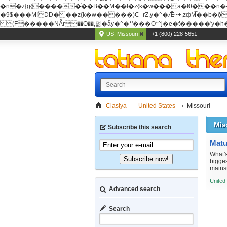
�n�z{g{�����֫��B��M��f�z{k�w��� a�I0���n��YhrAb��2�
�9$���M!DD���z{k�w�����)C_rZ,y�^�Ǣ~+,zфM͡��b�ǭD�{&�z{g{�����фM͡��B
(F�����ΝǞr��O��,덞�ǡy�^�*'���O*^j�e�ƭ�����'y�h��
US, Missouri
+1 (800) 228-5651
Clasiya
United States
Missouri
Mis
Subscribe this search
Matu
What'
Subscribe now!
bigges
mains
United
Advanced search
Search