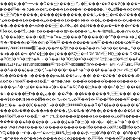
���lj�,��"~++z�.�Ǭ��z���rZ,z����z�(rG��G(�ا���+^��$��$z������nz�(rG���^z�_���r(rG���,}�h��+z۫��-jW(�w��*'��-
jP��{�+�jקu�.��(rG��֫��a��i��^��h�{f�׫�ܩ�+ڵ���b�w]���n��jk?�d�E� ���������u���'��\���j�>}
�W(�H��֫��ij���֫��]������j���۫jب���w&�zZ�����i�<�]4���y�Z�Ǯ�[Z����-���y�h��Z��m����֫����a��涶�w��u�a�i�w^Ƙi��u��r�-�jZ�"}驷
*Z�����a�����Z�����a���N)��)��۫jب�����-�G�����h\��f�[b�x�r���m�ǭ��f�%,ÏL��M$�r�܅�ݕ�&���rب��m���-
��a������+&jG����ݕ�ڱ�h�фN����,m�+�H��w"��!�G.�Y��ؚu�Z��^�!��ݕ�����f�[b{���x��b��~�.�Y��آ��+y�f��y˫���w�w腩ݕ��D�
��L�� G(u�+z����>��뢻>�˫�k��*ޚ�ޅ�ݕ顊w腩ݕ�.�W%�Ǣ��!jwez'�g�����!�G.�Y��ؚu�Z��^�!���x��˫�k��+��-�4�|!�W��g�����.�Y��؜���޶���z�l��z�lz��ǫ��
욇^���j����z�⽫^~�ܶ*'u�,����Z�����)i�^E��xw�u�ڶ֜��+q�,z�ޮ�)��Z��tۆ��ڞ����z�����*Z�Ǭ[ږ'GM3ۺױ������rG�t#��g����j����jk-j��۫jب���jk��������'rh���ښ�a�
杳�<Җ���ij���mj��,�����a��mj����z�k�kZ�����jx��z���4��
����yV���9������i׫E��y��zȦ�Zz����Z��zwS�g��g�v�ڶ*'��z�l��뢻4�.�Y��آ�+\��f�[b��h�١ DK0��0�8�D 4��w&���rب��m���-���xw�u��Vڱ�涶
�u�\��b�+n�W.�[��mj����BQ�=4DMDMM HQ��� DK
BQ�=0�4�M2 ��%,��I"�`�E�����D��M$�TDH��I7ږǂQ�=1
�BQ�M3��8ݓ- �D��Lt�
���y�Z�+�\Z+���y�h��b���t��*'��-�x>�b���t�Ӯ炖'����++jwH<%,��Q!a N{������܅�+�H��w"��.�Y��ؚu�Z��
��&����)���z)ߡ˫�k��(�~��i١r�^r���b��"��!jwex%,�E8t�<#��{Jު笶
Ͼz��Ͼr���m������jwezhb��!jwey˫��h��~�Z��^��b��
&�ק�Ymj����z�⽫^~�ܶ*'u�,M�ij���֫��ij���֫��i��ij����+��������j���۫jب���w.���s)����jk-���v���JZ�ǝ���z�嵪�z�h��Z�ǝ��-
���zקu8�zئ{�n��b�w(�w��*'�K(rG��b��b��u8�{b��(�{l����(�˫����ئy��N)���$~���^�,��+��랇���k�'��,����ǭnZ�)ಇ$}
�lz�����D���ڝ��L��ֹǢ�a��k������Rǫ���b���v���������zZ�Zt*'��-���y�Z�+ޮz� ��(rJZ�Zv���l��$r��y�b�{>��+y�!
��$z��K(rH���޲��q�(rGޡ�(rGܖ���$�{����l����lj�������,���ˬ���M4��+y�!��$z���ܖ������ܢy�rب��(�w��*'�֫��a��i��i�+ڵ���b�w]�����jk-j����jk-
j���+���jk)��y�۫jب���jk������Җ���R�7�j�������l�7��n)j�v���뫖֫��a��ij�v,�֫��^����b������i���,������\��xH4D�8"� H��
����$z�޶��z��&���\��y@ϲ�$z�!�W��g�����Z��)z{,���v���띡��z�ZrG�J,޲�$z���h��$z�Z��ZrG�J,��,��+�����l�蟥�$z�5�M4��^z�t�K(rG�rZ,z���kz۫�����l��$z�-
j��,��+��⽫^~�ܶ*'~)^E来�a���籊�l��a���i֛��Z�(�ק���z�r��z{l��a��n�w(�ק���{���y�'����,޲��zw(�ק�����������ޮ�+
����i���k���y��rب���yj��Z�(�ק�ל�םm��^r�^r��z{b}��z��r��z{l��au�(u�_j[��n�{.qǬ���z������ȳz�k���y�y�޶��z��&���p�+^~)^���jן�w-
��ߊW�zW�z���'�X�������������k��Z�Z�޶��z��&���]zW�y��z�⽫^~�ܶ*'�+-*�j�_�W����v*�j�b�鬱Ƨv*�j�_���r�zk�+^�'�颵韺
YOj�ij��צ~)^�v�z+^�ܩz+���Sڶb���zȳz+�W��YOj�_�W��7��YOj�t���˛��즸����W�z��~�e=�aⷭ���j�ij�_�W�~)^��⽫
�,@��� a�I0�<�S
^~�ܶ*'��R��^��ߢ������gjg�z�h��ڙ�,