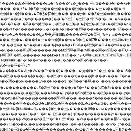
�^v�]6��+q�5�n)j�bjZ޲�'��+jxU�nz�����]6�/
8��8��X��25�����D��M2 ��%,���M$� �Q=�Q
�L�DE"4%,t�=QH���2� DK8��M3��Dz,�,�K����T^}��z��Pq�m�*'��-
^��v�.�Y��؞
u8�y˫�k��&�v�vW��i"~���)�r���m�ǥy�f�M4�b��b��
H@�2�a�����֜���g���?�+Z�֫t"Ț�^�����ڮ �rX��