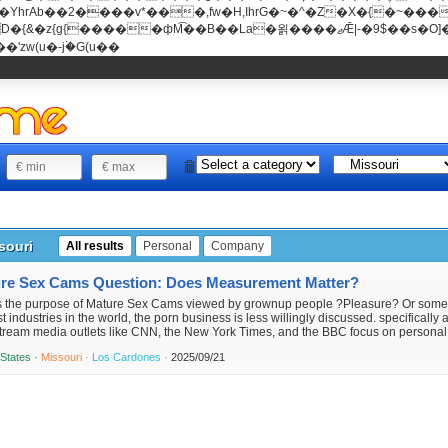
���v*���,fw�H,IhrG�~�^�Z�X�{�~������(E�8"��+�ן���*b
��La�욁����ޖǢ|-�9$��s�O]��Mb�ǭD�v�z{g{�����ж� c�E4�
'zw(u�-j۬�G(u��
souri
All results
Personal
Company
re Sex Cams Question: Does Measurement Matter?
s the purpose of Mature Sex Cams viewed by grownup people ?Pleasure? Or somethi
t industries in the world, the porn business is less willingly discussed. specifically ab
tream media outlets like CNN, the New York Times, and the BBC focus on personal 
 States ·
Missouri ·
Los Cardones ·
2025/09/21