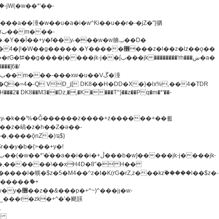
�=4�-Q VD_j[ DK8��H�DD�X�}�lx%,��4�TDR
u8�y˫�k��'%�Ǧ������z����+z������+��뢻