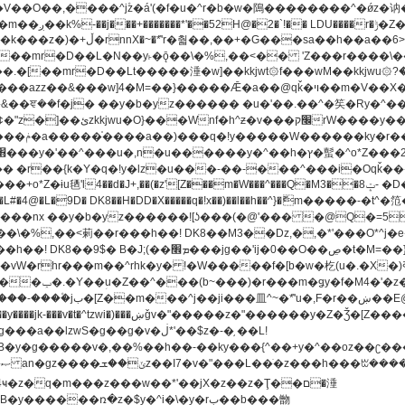
[��mr�D��L�N��y˫�ǭ��\�%,��<�� 'Z���r����\��l
�.�[��mr�D��Lt�
����涶�w]��kkjwt۞f���wM��kkjwu۞?�d��ܥz������ǫ~)�z�k�{ay�^��
����y������ݢf��6Қ⽫
-��,��k}
�����q�!x��)��l��h��^}�ޮm�����
��8�ږǂQ�=4�0C�O��D��L#�4@�L�9D� DK8��H�DD�X
m��^rhk�y� !�W�����f�[b�w�杚(u�.�X�)ߢ)ߢ�vW�Q�4S�M3�81�״��z�l�竮
�g��g�v�ڶ*'��$z�-�֥ ��L!
�
����ռ�z�$y�^i�\�y�rب��b���朆