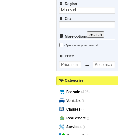
Region
City
Search
More options
Open listings in new tab
Price
Categories
For sale
(425)
Vehicles
()
Classes
()
Real estate
()
Services
()