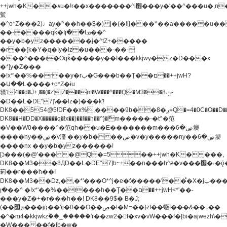
++jwh�K��٨u�!r��x�������^i׫���y�'��^���u�,n�u������y�^��h�ץ�
蟚
�^o*Z���2)♩ay�^��h��$�)j�(�!ij���^��a�����u��
��-����qǩ�Iܡا� �ן��^
��y�b�yz�������j�^tZ+�����
�r��{k�Y�q�!y�lz�u���-��-
���^���i�Oqǩ�����y��I���kkjwy�z�D���x
�*]y�Z���
�!x*'��%��r��y�rب�G���b��Ţ��ם��++jwH?
�Ա��L����+o*Z�ɨu
毢'l4��d�J+,��(�z'[Z���m�W���^���Q�M3��8ݓ-
�D��L�DE"7]\��lz�)���k'!
DK8��554@5!DF��x%,����9b��8�ږǂQ�=4�0C�O��D��L#�4@�L�9D�
DK8��H�DD�X
�����q�!x��)��l��h��^}�ޮm�����-�t^�笵
�V��W0����^�笵qh��u�E�������m���ڝ�6癭
����ny��ڝ�v瀅 ��y�b���ڝ�v�y�����ny��ڝ�6癭
����nx ��y�b�yz������!
[ʖ���(�@'��� �@Q�=5��++jwh�K����,
DK8��M3��8ДD��L�DE"7]b~+��n���h^ƶ�v���׬�˫�ǭ��\�%,��<
䓶��r���h��!
DK8��M3��Dz,�,�*'���O*^j�e�ƭ�����'��֩�X�jب����qǩ�Iܡا�
�ן��^ �!x*'��%��r���h��Ţ��ם��++jwH<*'��-
���y�Z�+�r���h��! DK8��9$� B�J;
(��ܡ׮���jg��'ij�0��O��ڝ�t�M=��}zf��蝂f���&��܅��
�^�m4�kkjwkz۫��_�����'r��zw2�f�xv�vW���f�[bi�ajwezh\
�W�����f�[b�w�