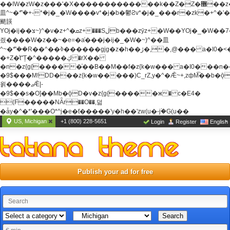
��ߊW�zW�z���'�X�������������k��Z�Z�޶��z��&���]zW�y��z�
⽫^~�ܶ*'�+-*�j�_�W����v*�j�b�鬱Ƨv*�j�_���r�zk�+^�'�
颵韺
YOj�ij��צ~)^�v�z+^�ܩz+���Sڶb���zȳz+�W��YOj�_�W��7��YOj�t���˛��
즸����W�z��~�e=�aⷭ���j�ij�_�W�~)^��⽫
^~�ܶ*'��R��^��ߢ������gjg�z�h��ڙ�,
�,@��� a�I0�<
�+Z�֫t"Ț�^�����ڮ �rX��
�n�z{g{�����֫��B��M��f�z{k�w��� a�I0���n��YhrAb��2�
�9$���M!DD���z{k�w�����)C_rZ,y�^�Ǣ~+,zфM͡��b�
욁����ޖǢ|-
�9$��s�O]��Mb�ǭD�v�z{g{�����ж� c�E4�
(F�����ΝǞr��O��,덞
�ǡy�^�*'���O*^j�e�ƭ�����'y�h��'zw(u�-j۬�G(u��
US, Michigan
+1 (800) 228-5651
Login
Register
English
Publish your ad for free
Search