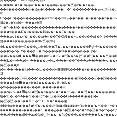
炖'����++jwH<%,��Q!a
N{������܅�+�H��w"��.�Y��ؚu�Z��^��v�.�Y��؞
��&����)���z)ߡ˫�k��(�~��i١r�^r���b��"��!jwex%,�E8t�<#��{Jު
笶
Ͼz��Ͼr���m������jwezhb��!jwey˫��h��~�Z��^��b��
뢻&�ק�Ymj����z�⽫
^~�ܶ*'u�,M�ij���֫��ij���֫��i��ij����+��������j���۫jب���w.���s)����jk-
���v���JZ�ǝ���z�嵪�z�h��Z�ǝ��-
���zקu8�zئ{�n��b�w(�w��*'�K(rG��b��b��u8�{b��(�{l����(�˫����ئy��N)���$~���^�,��+��
랇���k�'��,����ǭnZ�)ಇ$}
�lz�����D���ڝ��L��ֹǢ�a��k������Rǫ���b���v���������zZ�Zt*'��-
���y�Z�+ޮz� ��(rJZ�Zv���l��$r��y�b�{>��+y�!
��$z��K(rH���޲��q�(rGޡ�(rGܖ���$�{����l����lj�������,���ˬ���M4��+y�!
��$z���ܖ������ܢy�rب��(�w��*'�֫��a��i��i�+ڵ���b�w]�����jk-
j����jk-
j���+���jk)��y�۫jب���jk������Җ���R�7�j�������l�7��n)j�v���
뫖֫
��a��ij�v,�֫��^����b������i���,������\
����$z�޶��z��&���\��y@ϲ�$z�!
�W��g�����Z��)z{,���v���띡
��z�ZrG�J,޲�$z���h��$z�Z��ZrG�J,��,��+�����l�
蟥�$z�5�M4��^z�t�K(rG�rZ,z���kz۫�����l��$z�-
j��,��+��⽫^~�ܶ*'~)^E来�a���籊
�l��a���i֛��Z�(�ק���z�r��z{l��a��n�w(�ק���{���y�'����,޲��zw(�ק�����������ޮ�+
����i���k���y��rب���yj��Z�(�ק�ל�םm��^r�^r��z{b}
��z��r��z{l��au�(u�_j[��n�{.qǬ���z������ȳz�k���y�y�޶��z��&���p�+^~)^�