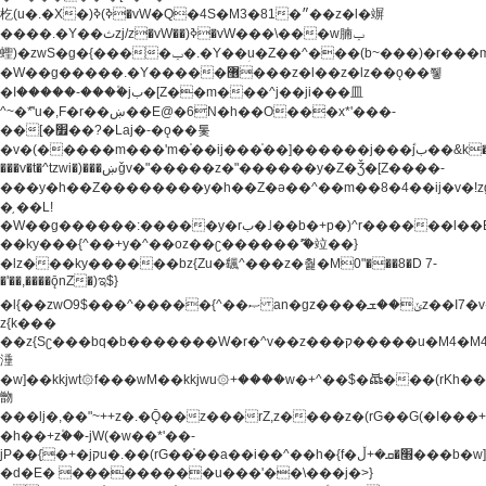
杚(u�.�X�)ߢ)ߢ�vW�Q�4S�M3�81�״��z�l�竮
����.�Y��ثzj/z�vW��)ߢ�vW���\���w腩ݕ
蟶)�zwS�g�{����ݕ�.�Y��ؚu�Z��^���(b~���)�r���m�ǥy�f�M4�'�z����6�M+z����4��^z���L!
�W��g�����.�Y��؜���޶���z�l��z�lz��ǫ��쮛
�ا�����-����۫jب�[Z��m���^j��ji���⽫
^~�ܶ*'u�,F�r��ښ��E@�6N�h��O���x*'���-
��[�׿��?�Laj�-�ǫ��톷
�v�(�����m���'m�֫��ij���֫��]������j���۫jب��&k��y����jk-
���v�t�^tzwi�)���ښǧv�"�����z�"������y�Z�Ǯ�[Z����-
���y�h��Z��������y�h��Z�ǝ��^��m��8�4��ij�v�!zg���a�
�֥ ��L!
�W��g������:�����y�rب�˩��b�+p�)^r������l��B�y�g�����v�,��%��h��-
��ky���{^��+y�^��oz��ʗ������ޮ'�竝��}
�lz���ky������bz{Zu�颻^���z�춽�M0"���8�D 7-
�'��,����ǭnZ�)ಇ$}
�l{��zwO9$���^�����{^��ޞ an�gz����ݶ��ܫz��I7�v�"���L��ֹ�z���h���ꔱ���������ݢe,z�
z{k���
��z{Sʗ���bq�b��� ����W�r�^v��z���ק�����u�M4�M4ҹ�z�q�m���z���w��*'��jX�z��z�Ţ��ם�
涶
�w]��kkjwt۞f���wM��kkjwu۞+����w�+^��$�ꬡ���(rKh��B�y�
朆
���lj�,��"~++z�.�Ǭ��z���rZ,z����z�(rG��G(�ا���+^��$��$z������nz�(rG���^z�_���r(rG���,}
�h��+z۫��-jW(�w��*'��-
jP��{�+�jקu�.��(rG��֫��a��i��^��h�{f�׫�ܩ�+ڵ���b�w]���n��jk?
�d�E� ���������u���'��\���j�>}