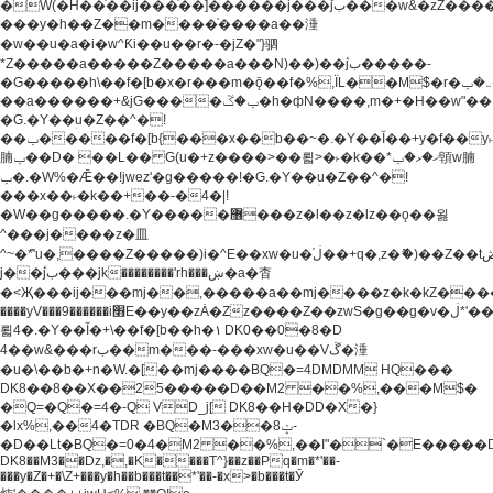
�W(�H��֫��ij���֫��]������j���۫jب���w&�zZ�����i�<�]4���y�Z�Ǯ�[Z����-
���y�h��Z��m����֫����a��涶
�w��u�a�i�w^Ƙi��u��r�-�jZ�"}驷
*Z�����a�����Z�����a���N)��)��۫jب�����-
�G�����h\��f�[b�x�r���m�ǭ��f�%,ÏL��M$�r�܅�ݕ�&���rب��m���-
��a������+&jG����ݕ�ڱ�h�фN����,m�+�H��w"��!
�G.�Y��ؚu�Z��^�!
��ݕ�����f�[b{���x��b��~�.�Y��آ��+y�f��y˫���w�w
腩ݕ��D� ��L�� G(u�+z����>��뢻>�˫�k��*ޚ�ޅ�ݕ顊w腩
ݕ�.�W%�Ǣ��!jwez'�g�����!�G.�Y��ؚu�Z��^�!
���x��˫�k��+��-�4�|!
�W��g�����.�Y��؜���޶���z�l��z�lz��ǫ��욇
^���j����z�⽫
^~�ܶ*'u�,����Z�����)i�^E��xw�u�ڶ֜��+q�,z�ޮ�)��Z��tۆ��ڞ����z�����*Z�Ǭ[ږ'GM3ۺױ������rG�t#��g����j����jk-
j��۫jب���jk��������'rh���ښ�a�杳
�<Җ���ij���mj��,�����a��mj����z�k�kZ�����jx��z���4���
����yV���9������i׫E��y��zȦ�Zz����Z��zwS�g��g�v�ڶ*'��z�l��
뢻4�.�Y��آ�+\��f�[b��h�١ DK0��0�8�D
4��w&���rب��m���-���xw�u��Vڱ�涶
�u�\��b�+n�W.�[��mj����BQ�=4DMDMM HQ���
DK8��8��X��25�����D��M2 ��%,���M$�
�Q=�Q�=4�-Q VD_j[ DK8��H�DD�X�}
�lx%,��4�TDR �BQ�M3��8ݓ-
�D��Lt�
BQ�=0�4�M2 ��%,��I"�`�E�����D��M$�TDH��I7ږǂQ�=1�
DK8��M3��Dz,�,�K����T^}��z��Pq�m�*'��-
���y�Z�+�\Z+���y�h��b���t��*'��-�x>�b���t�Ӯ