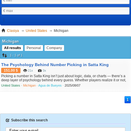
Clasiya
United States
Michigan
Michigan
All results
Personal
Company
1 - 1 of 1
The Psychology Behind Number Picking in Satta King
151.00 $
21x
0x
Picking a number in Satta King isn’t just about logic, data, or charts — there’s a
deep layer of psychology behind every guess. Whether players realize it or not,
their minds are constantly influenced by habits, emotions, personal beliefs, and
United States ·
Michigan ·
Agua de Bueyes ·
2025/08/07
even social pressure. Understanding the psychology behind number picking can
help you identify bad pattern...
1
Subscribe this search