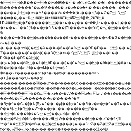
�>�,B�����j+t�޲���h�)bz{Cz�h��hr�������V��O��,����^j۫z�á'(�f�u�^r�b�w�
隝��������^�ǿz�讷���b� ,z�b��b�+t� ��z����m���-
��w��ڶ*' a�I=v�M5����Vޱ�]����ש���z{B��O�7 dD,?
��m��ږ��k%-��j���+�������*'��52H@�2�`!��
LDU����r�ݱ�Z��������k���y͇��i�+ڵ�6>�����jך���!
�k���zǜ��J{*k���y�^rB'���jZk���zV��(^rM)�+ڵ����+bz�k���z�)�+ڵ�rnnX�~�ܶ*'r�
춻
��,��+�G���sa��h��a��6>���������+zҞ�G���
zw�j׀���!
�a��,
��zwi�)�r.�X��۫�˫�ǭ��\�%,��DD�D��ԅk��
'Z���r����\��lz�)��BQ�=4�-Q VD_j[r���h��!
DK8��H�DD�X�}
�ly˫�ǭ��\�%,��L�9D��˫�ǭ��\�%,����9b��8�k�
涶�w]��kkjwt۞f���wM��kkjwu۞?
�d��ܥz������ǫ~)�z�k�{ay�^�������m>$
�+ڵ���b�x,lw�u�솋-
�����I�������O^��<����Od�����azz��&���w]4�
�����Ǣ�a��@qǩ�ױ��m�V��X�jب��a�i~�iZ��bq�b��Z��)���ھ'♨
������z�Kjx.j�jx,j��ʶ�vV���q�mw(v)��8�u��jכ�&��ਞ��f�j�
��y�b�yz������ �u�'��.��^�笶
�Ry�^��Cz�]�˦z{Ry�^��L�קj��jגy�^��R�ק�w�y�^��T���I�<-
O��&jzi�^ ��\Z+���y�h��b���t��*'��-
�x>�b���t�¢�"z�]��ئzkkjwu�O}
���Wnf�h^ƶ�v���׬קrW����y������ݢf��6Қ⽫
^~�ܶ*'��Z(tv�vW�j��,�g���ij�l��^o*Z��Z�Z������ݥ�a�����֫����a��)���q�!y�����W������ky�r��.�*�z��j
z�"�ڝ�&u�Z��-��,��k}�lz����˫�����涶�v歆