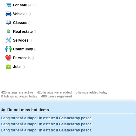
For sale
(425)
Vehicles
()
Classes
()
Real estate
()
Services
()
Community
()
Personals
()
Jobs
()
-
-
-
425 listings are active
425 listings were added
0 listings added today
-
0 listings activated today
480 users registered
Do not miss hot items
Lang tornerà a Napoli in estate: il Galatasaray pesca
Lang tornerà a Napoli in estate: il Galatasaray pesca
Lang tornerà a Napoli in estate: il Galatasaray pesca