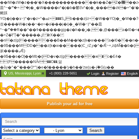
��ߊW�zW�z���'�X�������������k��Z�Z�޶��z��&���]zW�y��z�
⽫^~�ܶ*'�+-*�j�_�W����v*�j�b�鬱Ƨv*�j�_���r�zk�+^�'�
颵韺
YOj�ij��צ~)^�v�z+^�ܩz+���Sڶb���zȳz+�W��YOj�_�W��7��YOj�t���˛��
즸����W�z��~�e=�aⷭ���j�ij�_�W�~)^��⽫
^~�ܶ*'��R��^��ߢ������gjg�z�h��ڙ�,
�,@��� a�I0�<
�+Z�֫t"Ț�^�����ڮ �rX��
�n�z{g{�����֫��B��M��f�z{k�w��� a�I0���n��YhrAb��2�
�9$���M!DD���z{k�w�����)C_rZ,y�^�Ǣ~+,zфM͡��b�
욁����ޖǢ|-
�9$��s�O]��Mb�ǭD�v�z{g{�����ж� c�E4�
(F�����ΝǞr��O��,덞
�ǡy�^�*'���O*^j�e�ƭ�����'y�h��'zw(u�-j۬�G(u��
US, Mississippi, Lyon
+1 (800) 228-5651
Login
Register
English
Publish your ad for free
Search