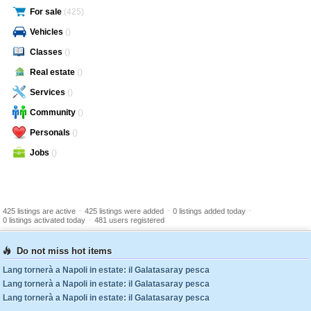
For sale
(425)
Vehicles
()
Classes
()
Real estate
()
Services
()
Community
()
Personals
()
Jobs
()
-
-
-
425 listings are active
425 listings were added
0 listings added today
-
0 listings activated today
481 users registered
Do not miss hot items
Lang tornerà a Napoli in estate: il Galatasaray pesca
Lang tornerà a Napoli in estate: il Galatasaray pesca
Lang tornerà a Napoli in estate: il Galatasaray pesca