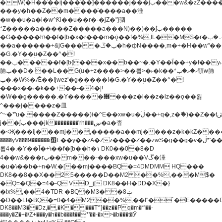
�W(�H��֫��ij���֫��]������j���۫jب���w&�zZ�����i�<�]4���y�Z�Ǯ�[Z����-
���y�h��Z��m����֫����a��涶
�w��u�a�i�w^Ƙi��u��r�-�jZ�"}驷
*Z�����a�����Z�����a���N)��)��۫jب�����-
�G�����h\��f�[b�x�r���m�ǭ��f�%,ÏL��M$�r�܅�ݕ�&���rب��m���-
��a������+&jG����ݕ�ڱ�h�фN����,m�+�H��w"��!
�G.�Y��ؚu�Z��^�!
��ݕ�����f�[b{���x��b��~�.�Y��آ��+y�f��y˫���w�w
腩ݕ��D� ��L�� G(u�+z����>��뢻>�˫�k��*ޚ�ޅ�ݕ顊w腩
ݕ�.�W%�Ǣ��!jwez'�g�����!�G.�Y��ؚu�Z��^�!
���x��˫�k��+��-�4�|!
�W��g�����.�Y��؜���޶���z�l��z�lz��ǫ��욇
^���j����z�⽫
^~�ܶ*'u�,����Z�����)i�^E��xw�u�ڶ֜��+q�,z�ޮ�)��Z��tۆ��ڞ����z�����*Z�Ǭ[ږ'GM3ۺױ������rG�t#��g����j����jk-
j��۫jب���jk��������'rh���ښ�a�杳
�<Җ���ij���mj��,�����a��mj����z�k�kZ�����jx��z���4���
����yV���9������i׫E��y��zȦ�Zz����Z��zwS�g��g�v�ڶ*'��z�l��
뢻4�.�Y��آ�+\��f�[b��h�١ DK0��0�8�D
4��w&���rب��m���-���xw�u��Vڱ�涶
�u�\��b�+n�W.�[��mj����BQ�=4DMDMM HQ���
DK8��8��X��25�����D��M2 ��%,���M$�
�Q=�Q�=4�-Q VD_j[ DK8��H�DD�X�}
�lx%,��4�TDR �BQ�M3��8ݓ-
�D��Lt�
BQ�=0�4�M2 ��%,��I"�`�E�����D��M$�TDH��I7ږǂQ�=1�
DK8��M3��Dz,�,�K����T^}��z��Pq�m�*'��-
���y�Z�+�\Z+���y�h��b���t��*'��-�x>�b���t�Ӯ