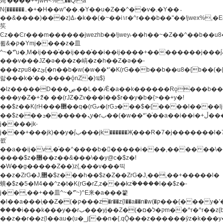
炖'����++jwH<%,��Q!a
N{������܅�+�H��w"��.�Y��ؚu�Z��^��v�.�Y��؞
��&����)���z)ߡ˫�k��(�~��i١r�^r���b��"��!jwex%,�E8t�<#��{Jު
笶
Ͼz��Ͼr���m������jwezhb��!jwey˫��h��~�Z��^��b��
뢻&�ק�Ymj����z�⽫
^~�ܶ*'u�,M�ij���֫��ij���֫��i��ij����+��������j���۫jب���w.���s)����jk-
���v���JZ�ǝ���z�嵪�z�h��Z�ǝ��-
���zקu8�zئ{�n��b�w(�w��*'�K(rG��b��b��u8�{b��(�{l����(�˫����ئy��N)���$~���^�,��+��
랇���k�'��,����ǭnZ�)ಇ$}
�lz�����D���ڝ��L��ֹǢ�a��k������Rǫ���b���v���������zZ�Zt*'��-
���y�Z�+ޮz� ��(rJZ�Zv���l��$r��y�b�{>��+y�!
��$z��K(rH���޲��q�(rGޡ�(rGܖ���$�{����l����lj�������,���ˬ���M4��+y�!
��$z���ܖ������ܢy�rب��(�w��*'�֫��a��i��i�+ڵ���b�w]�����jk-
j����jk-
j���+���jk)��y�۫jب���jk������Җ���R�7�j�������l�7��n)j�v���
뫖֫
��a��ij�v,�֫��^����b������i���,������\
����$z�޶��z��&���\��y@ϲ�$z�!
�W��g�����Z��)z{,���v���띡
��z�ZrG�J,޲�$z���h��$z�Z��ZrG�J,��,��+�����l�
蟥�$z�5�M4��^z�t�K(rG�rZ,z���kz۫�����l��$z�-
j��,��+��⽫^~�ܶ*'~)^E来�a���籊
�l��a���i֛��Z�(�ק���z�r��z{l��a��n�w(�ק���{���y�'����,޲��zw(�ק�����������ޮ�+
����i���k���y��rب���yj��Z�(�ק�ל�םm��^r�^r��z{b}
��z��r��z{l��au�(u�_j[��n�{.qǬ���z������ȳz�k���y�y�޶��z��&���p�+^~)^�