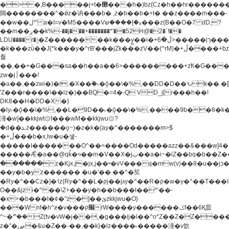
�>�,B�����j+t�޲���h�)bz{Cz�h��hr�������V��O��,����^j۫z�á'(�f�u�^r�b�w�
隝��������^�ǿz�讷���b� ,z�b��b�+t� ��z����m���-
��w��ڶ*' a�I=v�M5����Vޱ�]����ש���z{B��O�7 dD,?
��m��ږ��k%-��j���+�������*'��52H@�2�`!��
LDU����r�ݱ�Z��������k���y͇��i�+ڵ�6>�����jך���!
�k���zǜ��J{*k���y�^rB'���jZk���zV��(^rM)�+ڵ����+bz�k���z�)�+ڵ�rnnX�~�ܶ*'r�
춻
��,��+�G���sa��h��a��6>���������+zҞ�G���
zw�j׀���!
�a��,
��zwi�)�r.�X��۫�˫�ǭ��\�%,��DD�D��ԅk��
'Z���r����\��lz�)��BQ�=4�-Q VD_j[r���h��!
DK8��H�DD�X�}
�ly˫�ǭ��\�%,��L�9D��˫�ǭ��\�%,����9b��8�k�
涶�w]��kkjwt۞f���wM��kkjwu۞?
�d��ܥz������ǫ~)�z�k�{ay�^�������m>$
�+ڵ���b�x,lw�u�솋-
�����I�������O^��<����Od�����azz��&���w]4�
�����Ǣ�a��@qǩ�ױ��m�V��X�jب��a�i~�iZ��bq�b��Z��)���ھ'♨
������z�Kjx.j�jx,j��ʶ�vV���q�mw(v)��8�u��jכ�&��ਞ��f�j�
��y�b�yz������ �u�'��.��^�笶
�Ry�^��Cz�]�˦z{Ry�^��L�קj��jגy�^��R�ק�w�y�^��T���I�<-
O��&jzi�^ ��\Z+���y�h��b���t��*'��-
�x>�b���t�¢�"z�]��ئzkkjwu�O}
���Wnf�h^ƶ�v���׬קrW����y������ݢf��6Қ⽫
^~�ܶ*'��Z(tv�vW�j��,�g���ij�l��^o*Z��Z�Z������ݥ�a�����֫����a��)���q�!y�����W������ky�r��.�*�z��j
z�"�ڝ�&u�Z��-��,��k}�lz����˫�����涶�v歆