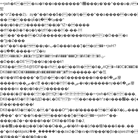
++jwh�K��٨u�!r��x�������^i׫���y�'��^���u�,n�u������y�^��h�ץ�
蟚
�^o*Z���2)♩ay�^��h��$�)j�(�!ij���^��a�����u��
��-����qǩ�Iܡا� �ן��^
��y�b�yz�������j�^tZ+�����
�r��{k�Y�q�!y�lz�u���-��-
���^���i�Oqǩ�����y��I���kkjwy�z�D���x
�*]y�Z���
�!x*'��%��r��y�rب�G���b��Ţ��ם��++jwH?
�Ա��L����+o*Z�ɨu
毢'l4��d�J+,��(�z'[Z���m�W���^���Q�M3��8ݓ-
�D��L�DE"7]\��lz�)���k'!
DK8��554@5!DF��x%,����9b��8�ږǂQ�=4�0C�O��D��L#�4@�L�9D�
DK8��H�DD�X
�����q�!x��)��l��h��^}�ޮm�����-�t^�笵
�V��W0����^�笵qh��u�E�������m���ڝ�6癭
����ny��ڝ�v瀅 ��y�b���ڝ�v�y�����ny��ڝ�6癭
����nx ��y�b�yz������!
[ʖ���(�@'��� �@Q�=5��++jwh�K����,
DK8��M3��8ДD��L�DE"7]b~+��n���h^ƶ�v���׬�˫�ǭ��\�%,��<
䓶��r���h��!
DK8��M3��Dz,�,�*'���O*^j�e�ƭ�����'��֩�X�jب����qǩ�Iܡا�
�ן��^ �!x*'��%��r���h��Ţ��ם��++jwH<*'��-
���y�Z�+�r���h��! DK8��9$� B�J;
(��ܡ׮���jg��'ij�0��O��ڝ�t�M=��}zf��蝂f���&��܅��
�^�m4�kkjwkz۫��_�����'r��zw2�f�xv�vW���f�[bi�ajwezh\
�W�����f�[b�w�