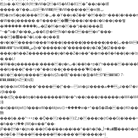
杚(u�.�X�)ߢ)ߢ�vW�Q�4S�M3�81�״��z�l�竮
����.�Y��ثzj/z�vW��)ߢ�vW���\���w腩ݕ
蟶)�zwS�g�{����ݕ�.�Y��ؚu�Z��^���(b~���)�r���m�ǥy�f�M4�'�z����6�M+z����4��^z���L!
�W��g�����.�Y��؜���޶���z�l��z�lz��ǫ��쮛
�ا�����-����۫jب�[Z��m���^j��ji���⽫
^~�ܶ*'u�,F�r��ښ��E@�6N�h��O���x*'���-
��[�׿��?�Laj�-�ǫ��톷
�v�(�����m���'m�֫��ij���֫��]������j���۫jب��&k��y����jk-
���v�t�^tzwi�)���ښǧv�"�����z�"������y�Z�Ǯ�[Z����-
���y�h��Z��������y�h��Z�ǝ��^��m��8�4��ij�v�!zg���a�
�֥ ��L!
�W��g������:�����y�rب�˩��b�+p�)^r������l��B�y�g�����v�,��%��h��-
��ky���{^��+y�^��oz��ʗ������ޮ'�竝��}
�lz���ky������bz{Zu�颻^���z�춽�M0"���8�D 7-
�'��,����ǭnZ�)ಇ$}
�l{��zwO9$���^�����{^��ޞ an�gz����ݶ��ܫz��I7�v�"���L��ֹ�z���h���ꔱ���������ݢe,z�
z{k���
��z{Sʗ���bq�b��� ����W�r�^v��z���ק�����u�M4�M4ҹ�z�q�m���z���w��*'��jX�z��z�Ţ��ם�
涶
�w]��kkjwt۞f���wM��kkjwu۞+����w�+^��$�ꬡ���(rKh��B�y�
朆
���lj�,��"~++z�.�Ǭ��z���rZ,z����z�(rG��G(�ا���+^��$��$z������nz�(rG���^z�_���r(rG���,}
�h��+z۫��-jW(�w��*'��-
jP��{�+�jקu�.��(rG��֫��a��i��^��h�{f�׫�ܩ�+ڵ���b�w]���n��jk?
�d�E� ���������u���'��\���j�>}