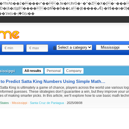
���v*���,fw�H,IhrG�~�^�Z�X�{�~������(E�8"��+�ן���*b
��La�욁����ޖǢ|-�9$��s�O]��Mb�ǭD�v�z{g{�����ж� c�E4�
'zw(u�-j۬�G(u��
sissippi
All results
Personal
Company
How to Predict Satta King Numbers Using Simple Math Techniques
Satta King is ultimately a game of chance, players across the world use various l
nformed guesses. These strategies don’t guarantee a win, but they improve your u
s of making smarter picks. In this article, we’ll explore how to use basic math techn.
 States ·
Mississippi ·
Santa Cruz de Paniagua ·
2025/08/08