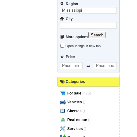
Region
City
Search
More options
Open listings in new tab
Price
Categories
For sale
(425)
Vehicles
()
Classes
()
Real estate
()
Services
()