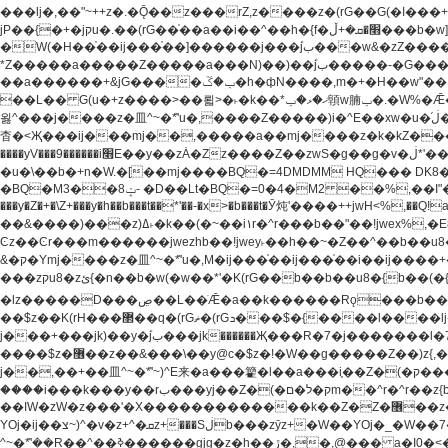
���lj�,��"~++z�.�Ǭ��z���rZ,z����z�(rG��G(�ا���+^��$��$z������nz�(rG���^z�_���r(rG���,}�h��+z۫��-jW(�w��*'��-
jP��{�+�jקu�.��(rG��֫��a��i��^��h�{f�׫�ܩ�+ڵ���b�w]���n��jk?�d�E� ���������u���'��\���j�>}
�W(�H��֫��ij���֫��]������j���۫jب���w&�zZ�����i�<�]4���y�Z�Ǯ�[Z����-���y�h��Z��m����֫����a��涶�w��u�a�i�w^Ƙi��u��r�-�jZ�"}驷
*Z�����a�����Z�����a���N)��)��۫jب�����-�G�����h\��f�[b�x�r���m�ǭ��f�%,ÏL��M$�r�܅�ݕ�&���rب��m���-
��a������+&jG����ݕ�ڱ�h�фN����,m�+�H��w"��!�G.�Y��ؚu�Z��^�!��ݕ�����f�[b{���x��b��~�.�Y��آ��+y�f��y˫���w�w腩ݕ��D�
��L�� G(u�+z����>��뢻>�˫�k��*ޚ�ޅ�ݕ顊w腩ݕ�.�W%�Ǣ��!jwez'�g�����!�G.�Y��ؚu�Z��^�!���x��˫�k��+��-�4�|!�W��g�����.�Y��؜���޶���z�l��z�lz��ǫ��
욇^���j����z�⽫^~�ܶ*'u�,����Z�����)i�^E��xw�u�ڶ֜��+q�,z�ޮ�)��Z��tۆ��ڞ����z�����*Z�Ǭ[ږ'GM3ۺױ������rG�t#��g����j����jk-j��۫jب���jk��������'rh���ښ�a�
杳�<Җ���ij���mj��,�����a��mj����z�k�kZ�����jx��z���4��
����yV���9������i׫E��y��zȦ�Zz����Z��zwS�g��g�v�ڶ*'��z�l��뢻4�.�Y��آ�+\��f�[b��h�١ DK0��0�8�D 4��w&���rب��m���-���xw�u��Vڱ�涶
�u�\��b�+n�W.�[��mj����BQ�=4DMDMM HQ��� DK
BQ�=0�4�M2 ��%,��I"�`�E�����D��M$�TDH��I7ږǂQ�=1
�BQ�M3��8ݓ- �D��Lt�
���y�Z�+�\Z+���y�h��b���t��*'��-�x>�b���t�Ӯ炖'����++jwH<%,��Q!a N{������܅�+�H��w"��.�Y��ؚu�Z��
��&����)���z)ߡ˫�k��(�~��i١r�^r���b��"��!jwex%,�E8t�<#��{Jު笶
Ͼz��Ͼr���m������jwezhb��!jwey˫��h��~�Z��^��b��
&�ק�Ymj����z�⽫^~�ܶ*'u�,M�ij���֫��ij���֫��i��ij����+��������j���۫jب���w.���s)����jk-���v���JZ�ǝ���z�嵪�z�h��Z�ǝ��-
���zקu8�zئ{�n��b�w(�w��*'�K(rG��b��b��u8�{b��(�{l����(�˫����ئy��N)���$~���^�,��+��랇���k�'��,����ǭnZ�)ಇ$}
�lz�����D���ڝ��L��ֹǢ�a��k������Rǫ���b���v���������zZ�Zt*'��-���y�Z�+ޮz� ��(rJZ�Zv���l��$r��y�b�{>��+y�!
��$z��K(rH���޲��q�(rGޡ�(rGܖ���$�{����l����lj�������,���ˬ���M4��+y�!��$z���ܖ������ܢy�rب��(�w��*'�֫��a��i��i�+ڵ���b�w]�����jk-j����jk-
j���+���jk)��y�۫jب���jk������Җ���R�7�j�������l�7��n)j�v���뫖֫��a��ij�v,�֫��^����b������i���,������\��xH4D�8"� H��
����$z�޶��z��&���\��y@ϲ�$z�!�W��g�����Z��)z{,���v���띡��z�ZrG�J,޲�$z���h��$z�Z��ZrG�J,��,��+�����l�蟥�$z�5�M4��^z�t�K(rG�rZ,z���kz۫�����l��$z�-
j��,��+��⽫^~�ܶ*'~)^E来�a���籊�l��a���i֛��Z�(�ק���z�r��z{l��a��n�w(�ק���{���y�'����,޲��zw(�ק�����������ޮ�+
����i���k���y��rب���yj��Z�(�ק�ל�םm��^r�^r��z{b}��z��r��z{l��au�(u�_j[��n�{.qǬ���z������ȳz�k���y�y�޶��z��&���p�+^~)^���jן�w-
��ߊW�zW�z���'�X�������������k��Z�Z�޶��z��&���]zW�y��z�⽫^~�ܶ*'�+-*�j�_�W����v*�j�b�鬱Ƨv*�j�_���r�zk�+^�'�颵韺
YOj�ij��צ~)^�v�z+^�ܩz+���Sڶb���zȳz+�W��YOj�_�W��7��YOj�t���˛��즸����W�z��~�e=�aⷭ���j�ij�_�W�~)^��⽫
�,@��� a�I0�<�S
^~�ܶ*'��R��^��ߢ������gjg�z�h��ڙ�,