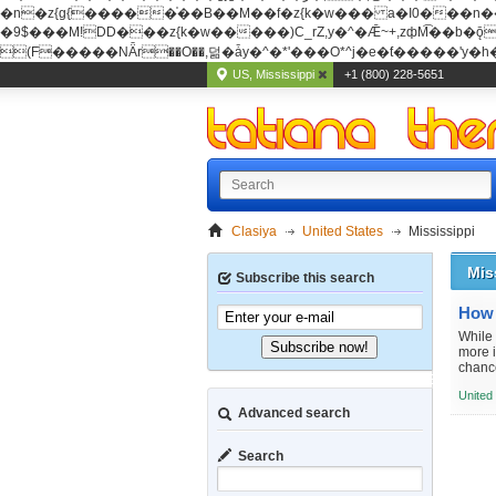
�n�z{g{�����֫��B��M��f�z{k�w��� a�I0���n��YhrAb��2�
�9$���M!DD���z{k�w�����)C_rZ,y�^�Ǣ~+,zфM͡��b�ǭD�{&�z{g{�����фM͡��B
(F�����ΝǞr��O��,덞�ǡy�^�*'���O*^j�e�ƭ�����'y�h��
US, Mississippi
+1 (800) 228-5651
Clasiya
United States
Mississippi
Mis
Subscribe this search
While 
Subscribe now!
more i
chance
United
Advanced search
Search