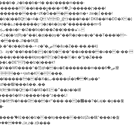
z�)��BQ�=4�-Q VD_j[r���h��! DK8��H�DD�X�}
�����m>$
-�t^�笵�V��W0����^�笵qh��u�E�������m���ڝ�6癭