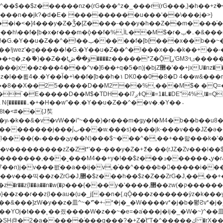
�^v�]6��+q�5�n)j�bjZ޲�'��+jxU�nz�����]6�/
8��8��X��25�����D��M2 ��%,���M$� �Q=�Q
�L�DE"4%,t�=QH���2� DK8��M3��Dz,�,�K����T^}��z��Pq�m�*'��-
^��v�.�Y��؞
u8�y˫�k��&�v�vW��i"~���)�r���m�ǥy�f�M4�b��b��
H@�2�a�����֜���g���?�+Z�֫t"Ț�^�����ڮ �rX��