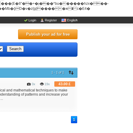
u������hzx���-
Login
Register
English
Publish your ad for free
Search
1 - 1 of 1
43.00 £
0x
19x
ogical and mathematical techniques to make
nderstanding of patterns and increase your
..
1