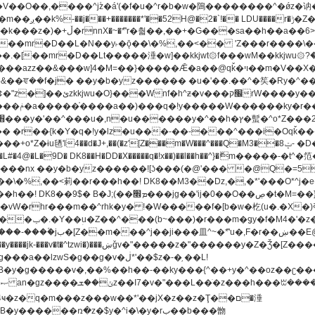
[��mr�D��L�N��y˫�ǭ��\�%,��<�� 'Z���r����\��l
�.�[��mr�D��Lt�
����涶�w]��kkjwt۞f���wM��kkjwu۞?�d��ܥz������ǫ~)�z�k�{ay�^��
����y������ݢf��6Қ⽫
-��,��k}
�����q�!x��)��l��h��^}�ޮm�����
��8�ږǂQ�=4�0C�O��D��L#�4@�L�9D� DK8��H�DD�X
m��^rhk�y� !�W�����f�[b�w�杚(u�.�X�)ߢ)ߢ�vW�Q�4S�M3�81�״��z�l�竮
�g��g�v�ڶ*'��$z�-�֥ ��L!
�
����ռ�z�$y�^i�\�y�rب��b���朆