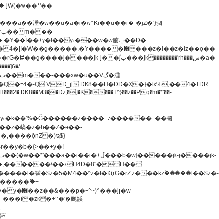
�=4�-Q VD_j[ DK8��H�DD�X�}�lx%,��4�TDR
u8�y˫�k��'%�Ǧ������z����+z������+��뢻