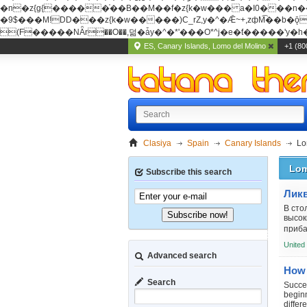
�n�z{g{�����֫��B��M��f�z{k�w��� a�I0���n��YhrAb��2�
�9$���M!DD���z{k�w�����)C_rZ,y�^�Ǣ~+,zфM͡��b�ǭD�{&�z{g{�����фM͡��B
(F�����ΝǞr��O��,덞�ǡy�^�*'���O*^j�e�ƭ�����'y�h��
ES, Canary Islands, Lomo del Molino
+1 (80
Clasiya
Spain
Canary Islands
Lo
Lom
Subscribe this search
В сто
Subscribe now!
высок
приба
обрат
United
Advanced search
How 
Search
Succes
beginn
differ