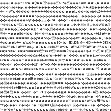
���lj�,��"~++z�.�Ǭ��z���rZ,z����z�(rG��G(�ا���+^��$��$z������nz�(rG���^z�_���r(rG���,}�h��+z۫��-jW(�w��*'��-
jP��{�+�jקu�.��(rG��֫��a��i��^��h�{f�׫�ܩ�+ڵ���b�w]���n��jk?�d�E� ���������u���'��\���j�>}
�W(�H��֫��ij���֫��]������j���۫jب���w&�zZ�����i�<�]4���y�Z�Ǯ�[Z����-���y�h��Z��m����֫����a��涶�w��u�a�i�w^Ƙi��u��r�-�jZ�"}驷
*Z�����a�����Z�����a���N)��)��۫jب�����-�G�����h\��f�[b�x�r���m�ǭ��f�%,ÏL��M$�r�܅�ݕ�&���rب��m���-
��a������+&jG����ݕ�ڱ�h�фN����,m�+�H��w"��!�G.�Y��ؚu�Z��^�!��ݕ�����f�[b{���x��b��~�.�Y��آ��+y�f��y˫���w�w腩ݕ��D�
��L�� G(u�+z����>��뢻>�˫�k��*ޚ�ޅ�ݕ顊w腩ݕ�.�W%�Ǣ��!jwez'�g�����!�G.�Y��ؚu�Z��^�!���x��˫�k��+��-�4�|!�W��g�����.�Y��؜���޶���z�l��z�lz��ǫ��
욇^���j����z�⽫^~�ܶ*'u�,����Z�����)i�^E��xw�u�ڶ֜��+q�,z�ޮ�)��Z��tۆ��ڞ����z�����*Z�Ǭ[ږ'GM3ۺױ������rG�t#��g����j����jk-j��۫jب���jk��������'rh���ښ�a�
杳�<Җ���ij���mj��,�����a��mj����z�k�kZ�����jx��z���4��
����yV���9������i׫E��y��zȦ�Zz����Z��zwS�g��g�v�ڶ*'��z�l��뢻4�.�Y��آ�+\��f�[b��h�١ DK0��0�8�D 4��w&���rب��m���-���xw�u��Vڱ�涶
�u�\��b�+n�W.�[��mj����BQ�=4DMDMM HQ��� DK
BQ�=0�4�M2 ��%,��I"�`�E�����D��M$�TDH��I7ږǂQ�=1
�BQ�M3��8ݓ- �D��Lt�
���y�Z�+�\Z+���y�h��b���t��*'��-�x>�b���t�Ӯ炖'����++jwH<%,��Q!a N{������܅�+�H��w"��.�Y��ؚu�Z��
��&����)���z)ߡ˫�k��(�~��i١r�^r���b��"��!jwex%,�E8t�<#��{Jު笶
Ͼz��Ͼr���m������jwezhb��!jwey˫��h��~�Z��^��b��
&�ק�Ymj����z�⽫^~�ܶ*'u�,M�ij���֫��ij���֫��i��ij����+��������j���۫jب���w.���s)����jk-���v���JZ�ǝ���z�嵪�z�h��Z�ǝ��-
���zקu8�zئ{�n��b�w(�w��*'�K(rG��b��b��u8�{b��(�{l����(�˫����ئy��N)���$~���^�,��+��랇���k�'��,����ǭnZ�)ಇ$}
�lz�����D���ڝ��L��ֹǢ�a��k������Rǫ���b���v���������zZ�Zt*'��-���y�Z�+ޮz� ��(rJZ�Zv���l��$r��y�b�{>��+y�!
��$z��K(rH���޲��q�(rGޡ�(rGܖ���$�{����l����lj�������,���ˬ���M4��+y�!��$z���ܖ������ܢy�rب��(�w��*'�֫��a��i��i�+ڵ���b�w]�����jk-j����jk-
j���+���jk)��y�۫jب���jk������Җ���R�7�j�������l�7��n)j�v���뫖֫��a��ij�v,�֫��^����b������i���,������\��xH4D�8"� H��
����$z�޶��z��&���\��y@ϲ�$z�!�W��g�����Z��)z{,���v���띡��z�ZrG�J,޲�$z���h��$z�Z��ZrG�J,��,��+�����l�蟥�$z�5�M4��^z�t�K(rG�rZ,z���kz۫�����l��$z�-
j��,��+��⽫^~�ܶ*'~)^E来�a���籊�l��a���i֛��Z�(�ק���z�r��z{l��a��n�w(�ק���{���y�'����,޲��zw(�ק�����������ޮ�+
����i���k���y��rب���yj��Z�(�ק�ל�םm��^r�^r��z{b}��z��r��z{l��au�(u�_j[��n�{.qǬ���z������ȳz�k���y�y�޶��z��&���p�+^~)^���jן�w-
��ߊW�zW�z���'�X�������������k��Z�Z�޶��z��&���]zW�y��z�⽫^~�ܶ*'�+-*�j�_�W����v*�j�b�鬱Ƨv*�j�_���r�zk�+^�'�颵韺
YOj�ij��צ~)^�v�z+^�ܩz+���Sڶb���zȳz+�W��YOj�_�W��7��YOj�t���˛��즸����W�z��~�e=�aⷭ���j�ij�_�W�~)^��⽫
�,@��� a�I0�<�S
^~�ܶ*'��R��^��ߢ������gjg�z�h��ڙ�,