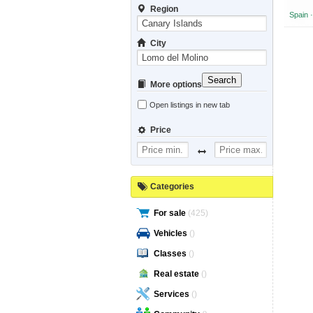
Region
Spain 
City
Search
More options
Open listings in new tab
Price
Categories
For sale
(425)
Vehicles
()
Classes
()
Real estate
()
Services
()