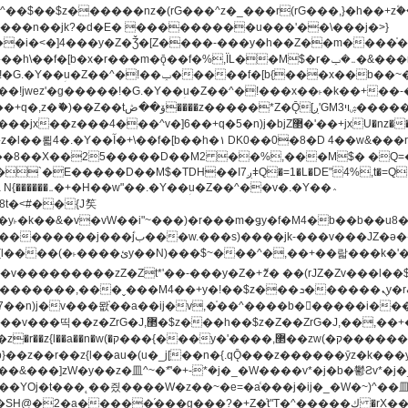
�^v�]6��+q�5�n)j�bjZ޲�'��+jxU�nz�����]6�/
8��8��X��25�����D��M2 ��%,���M$� �Q=�Q
�L�DE"4%,t�=QH���2� DK8��M3��Dz,�,�K����T^}��z��Pq�m�*'��-
^��v�.�Y��؞
u8�y˫�k��&�v�vW��i"~���)�r���m�ǥy�f�M4�b��b��
H@�2�a�����֜���g���?�+Z�֫t"Ț�^�����ڮ �rX��