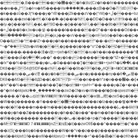
�>�,B�����j+t�޲���h�)bz{Cz�h��hr�������V��O��,����^j۫z�á'(�f�u�^r�b�w�隝��������^�ǿz�讷���b� ,z�b��b�+t� ��z����m���-
��w��ڶ*' a�I=v�M5����Vޱ�]����ש���z{B��O�7 dD,?��m��ږ��k%-��j���+�������*'��52H@�2�`!�� LDU����r�ݱ�Z��������k���y͇��i�+ڵ�6>�����jך���!
�k���zǜ��J{*k���y�^rB'���jZk���zV��(^rM)�+ڵ����+bz�k���z�)�+ڵ�rnnX�~�ܶ*'r�춻��,��+�G���sa��h��a��6>���������+zҞ�G���j���m�+ zw�j׀���!
�a��,
��zwi�)�r.�X��۫�˫�ǭ��\�%,��DD�D��ԅk��.�
�ly˫�ǭ��\�%,��L�9D��˫�ǭ��\�%,����9b��8�k�
�+ڵ���b�x,lw�u�솋-�����I�������O^��<����Od�����azz��&���w]4�M=��}�����Ǣ�a��@qǩ�ױ��m�V��X�jب��a�i~�iZ��bq�b��Z��)���ھ'♨
������z�Kjx.j�jx,j��ʶ�vV���q�mw(v)��8�u��jכ�&��ਞ��f�j� ��y�b�yz������ �u�'��.��^�笶�Ry�^��Cz�]�˦z{Ry�^��L�קj��jגy�^��R�ק�w�y�^��T���I�<-
O��&jzi�^ ��\Z+���y�h��b���t��*'��-�x>�b���t�¢�"z�]��ئzkkjwu�O}���Wnf�h^ƶ�v���׬קrW
^~�ܶ*'��Z(tv�vW�j��,�g���ij�l��^o*Z��Z�Z������ݥ�a�����֫����a��)���q�!y�����W������ky�r��.�*�z��jib��ނ+-z�"�ڝ�&u�Z��
�lz����˫�����涶�v歆++jwh�K��٨u�!r��x�������^i׫���y�'��^���u�,n�u������y�^��h�ץ�蟚�^o*Z���2)♩ay�^��h��$�)j�(�!ij���^��a�����u���-��-
����qǩ�Iܡا� �ן��^ ��y�b�yz�������j�^tZ+����� �r��{k�Y�q�!y�lz�u���-��-���^���i�Oqǩ�����y��I���kkjwy�z�D���x �*]y�Z���
�!x*'��%��r��y�rب�G���b��Ţ��ם��++jwH?�Ա��L����+o*Z�ɨu毢'l4��d�J+,��(�z'[Z���m�W���^���Q�M3��8ݓ- �D��L�DE"7]\��lz�)���k'!
DK8��554@5!DF��x%,����9b
����ny��ڝ�v瀅 ��y�b���ڝ�v�y�����ny��ڝ�6癭����nx ��y�b�yz������![ʖ���(�@'��� �@Q�=5��++jwh�K����,
DK8��M3��8ДD��L�DE"7]b~+��n���h^ƶ�v���׬�˫�ǭ��\�%,��<䓶��r���h��! DK8��M3��Dz,�,�*'���O*^j�e�ƭ�����'��֩�X�jب����qǩ�Iܡا� �ן��^
�!x*'��%��r���h��Ţ��ם��++jwH<*'��-���y�Z�+�r���h��! DK8��9$� B�J;(��ܡ׮���jg��'ij�0��O��ڝ�t�M=��}zf��蝂f���&��܅��
�^�m4�kkjwkz۫��_�����'r��zw2�f�xv�vW���f�[bi�ajwezh\��vW�rhr���
����.�Y��ثzj/z�vW��)ߢ�vW���\���w腩ݕ蟶)�zwS�g�{����ݕ�.�Y��ؚu�Z��^���(b~���)�r���m�ǥy�f�M4�'�z����6�M+z����4��^z���L!
�W��g�����.�Y��؜���޶���z�l��z�lz��ǫ��쮛�ا�����-����۫jب�[Z��m���^j��ji���⽫^~�ܶ*'u�,F�r��ښ��E@�6N�h��O���x*'���-��[�׿��?�Laj�-�ǫ��톷
�v�(�����m���'m�֫��ij���֫��]������j���۫jب��&k��y����jk-���v�t�^tzwi�)���ښǧv�"�����z�"������y�Z�Ǯ�[Z����-
���y�h��Z��������y�h��Z�ǝ��^��m��8�4��ij�v�!zg���a��lzwS
�W��g������:�����y�rب�˩��b�+p�)^r������l��B�y�g�����v�,��%��h��-��ky���{^��+y�^��oz��ʗ������ޮ'�竝��}�lz���ky������bz{Zu�颻^���z�춽
�M0"���8�D 7-�'��,����ǭnZ�)ಇ$}�l{��zwO9$���^�����{^��ޞ an�gz����ݶ��ܫz��I7�v�"���L��ֹ�z���h���ꔱ���������ݢe,z� z{k��
��z{Sʗ���bq�b��� ����W�r�^v��z���ק�����u�M4�M4ҹ�z�q�m���z���w��*'��jX�z��z�Ţ��ם�涶
�w]��kkjwt۞f���wM��kkjwu۞+����w�+^��$�ꬡ���(rKh��B�y��