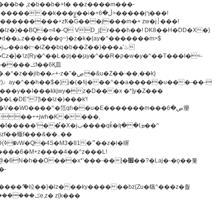
z�)��BQ�=4�-Q VD_j[r���h��! DK8��H�DD�X�}
�����m>$
-�t^�笵�V��W0����^�笵qh��u�E�������m���ڝ�6癭