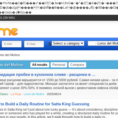
���v*���,fw�H,IhrG�~�^�Z�X�{�~������(E�8"��+�ן���*b
��La�욁����ޖǢ|-�9$��s�O]��Mb�ǭD�v�z{g{�����ж� c�E4�
'zw(u�-j۬�G(u��
0) 228-5651
mo del Molino
o del Molino
All results
Personal
Company
Ликвидация пробки в кухонном сливе - расценки в столице
лице расценки варьируются от 1500 до 5000 рублей. Самая низкая цена – за 
ий тариф – для гидроочистки. Меньше заплатите за визит специалиста днём 
вляют к цене 30%-50%. К примеру, ночной вызов с демонтажом сифона обойдё
ившись в...
 States ·
La Rioja ·
Lomo del Molino ·
2025/08/14
to Build a Daily Routine for Satta King Guessing
s in Satta King isn’t just about one lucky guess — it’s about consistency, discipli
er or someone who has played for a while, creating a structured daily routine for
ence in your results. In this article, we’ll walk through how to build a daily ro...