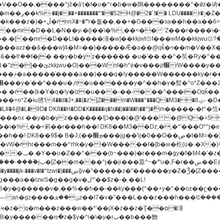
[��mr�D��L�N��y˫�ǭ��\�%,��<�� 'Z���r����\��l
�.�[��mr�D��Lt�
����涶�w]��kkjwt۞f���wM��kkjwu۞?�d��ܥz������ǫ~)�z�k�{ay�^��
����y������ݢf��6Қ⽫
-��,��k}
�����q�!x��)��l��h��^}�ޮm�����
��8�ږǂQ�=4�0C�O��D��L#�4@�L�9D� DK8��H�DD�X
m��^rhk�y� !�W�����f�[b�w�杚(u�.�X�)ߢ)ߢ�vW�Q�4S�M3�81�״��z�l�竮
�g��g�v�ڶ*'��$z�-�֥ ��L!
�
����ռ�z�$y�^i�\�y�rب��b���朆