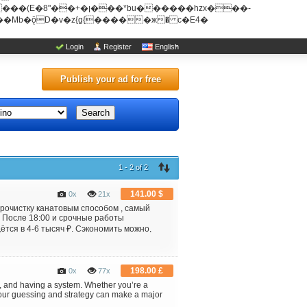
u������hzx���-
Login
Register
English
Publish your ad for free
Search
1 - 2 of 2
141.00 $
0x
21x
прочистку канатовым способом , самый
. После 18:00 и срочные работы
тся в 4-6 тысяч ₽. Сэкономить можно,
198.00 £
0x
77x
ne, and having a system. Whether you’re a
 your guessing and strategy can make a major