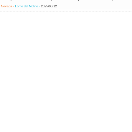
·
Nevada ·
Lomo del Molino ·
2025/08/12