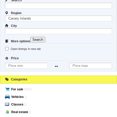
Search
Region
City
Search
More options
Open listings in new tab
Price
Categories
For sale
(425)
Vehicles
()
Classes
()
Real estate
()