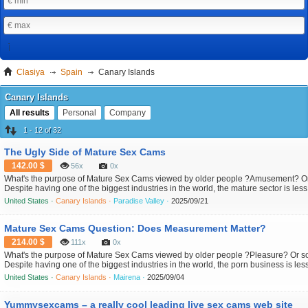
Clasiya
Spain
Canary Islands
Canary Islands
All results
Personal
Company
1 - 12 of 32
The Ugly Side of Mature Sex Cams
142.00 $
56x
0x
What's the purpose of Mature Sex Cams viewed by older people ?Amusement? Or 
Despite having one of the biggest industries in the world, the mature sector is less 
about. mainly about the Internet activity in this sector. While mainstream media out
United States ·
Canary Islands ·
Paradise Valley ·
2025/09/21
New York Times, and the BBC focus on psychological...
Mature Sex Cams Question: Does Measurement Matter?
214.00 $
111x
0x
What's the purpose of Mature Sex Cams viewed by older people ?Pleasure? Or so
Despite having one of the biggest industries in the world, the porn business is less
about. mainly about the Internet activity in this sector. While mainstream media out
United States ·
Canary Islands ·
Mairena ·
2025/09/04
New York Times, and the BBC focus on personal issue...
Yummysexcams – a really cool leading live sex cams web site