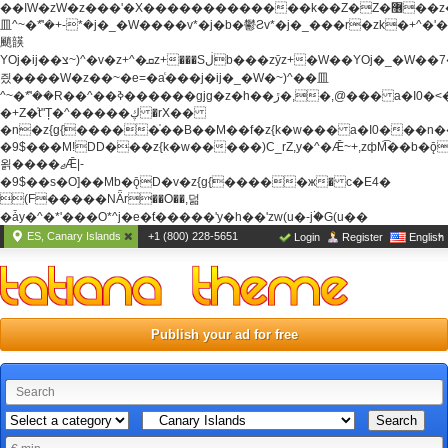
��ߊW�zW�z���'�X�������������k��Z�Z�޶��z��&���]zW�y��z�
⽫^~�ܶ*'�+-*�j�_�W����v*�j�b�鬱Ƨv*�j�_���r�zk�+^�'�
颵韺
YOj�ij��צ~)^�v�z+^�ܩz+���Sڶb���zȳz+�W��YOj�_�W��7��YOj�t���˛��
즸����W�z��~�e=�aⷭ���j�ij�_�W�~)^��⽫
^~�ܶ*'��R��^��ߢ������gjg�z�h��ڙ�,
�,@��� a�I0�<
�+Z�֫t"Ț�^�����ڮ �rX��
�n�z{g{�����֫��B��M��f�z{k�w��� a�I0���n��YhrAb��2�
�9$���M!DD���z{k�w�����)C_rZ,y�^�Ǣ~+,zфM͡��b�
욁����ޖǢ|-
�9$��s�O]��Mb�ǭD�v�z{g{�����ж� c�E4�
(F�����ΝǞr��O��,덞
�ǡy�^�*'���O*^j�e�ƭ�����'y�h��'zw(u�-j۬�G(u��
ES, Canary Islands
+1 (800) 228-5651
Login
Register
English
Publish your ad for free
Search