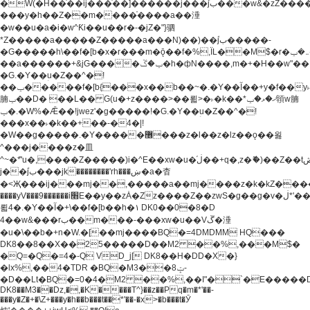
�W(�H��֫��ij���֫��]������j���۫jب���w&�zZ�����i�<�]4���y�Z�Ǯ�[Z����-
���y�h��Z��m����֫����a��涶
�w��u�a�i�w^Ƙi��u��r�-�jZ�"}驷
*Z�����a�����Z�����a���N)��)��۫jب�����-
�G�����h\��f�[b�x�r���m�ǭ��f�%,ÏL��M$�r�܅�ݕ�&���rب��m���-
��a������+&jG����ݕ�ڱ�h�фN����,m�+�H��w"��!
�G.�Y��ؚu�Z��^�!
��ݕ�����f�[b{���x��b��~�.�Y��آ��+y�f��y˫���w�w
腩ݕ��D� ��L�� G(u�+z����>��뢻>�˫�k��*ޚ�ޅ�ݕ顊w腩
ݕ�.�W%�Ǣ��!jwez'�g�����!�G.�Y��ؚu�Z��^�!
���x��˫�k��+��-�4�|!
�W��g�����.�Y��؜���޶���z�l��z�lz��ǫ��욇
^���j����z�⽫
^~�ܶ*'u�,����Z�����)i�^E��xw�u�ڶ֜��+q�,z�ޮ�)��Z��tۆ��ڞ����z�����*Z�Ǭ[ږ'GM3ۺױ������rG�t#��g����j����jk-
j��۫jب���jk��������'rh���ښ�a�杳
�<Җ���ij���mj��,�����a��mj����z�k�kZ�����jx��z���4���
����yV���9������i׫E��y��zȦ�Zz����Z��zwS�g��g�v�ڶ*'��z�l��
뢻4�.�Y��آ�+\��f�[b��h�١ DK0��0�8�D
4��w&���rب��m���-���xw�u��Vڱ�涶
�u�\��b�+n�W.�[��mj����BQ�=4DMDMM HQ���
DK8��8��X��25�����D��M2 ��%,���M$�
�Q=�Q�=4�-Q VD_j[ DK8��H�DD�X�}
�lx%,��4�TDR �BQ�M3��8ݓ-
�D��Lt�
BQ�=0�4�M2 ��%,��I"�`�E�����D��M$�TDH��I7ږǂQ�=1�
DK8��M3��Dz,�,�K����T^}��z��Pq�m�*'��-
���y�Z�+�\Z+���y�h��b���t��*'��-�x>�b���t�Ӯ