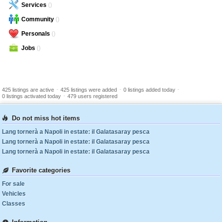
Services
()
Community
()
Personals
()
Jobs
()
-
-
-
425 listings are active
425 listings were added
0 listings added today
-
0 listings activated today
479 users registered
Do not miss hot items
Lang tornerà a Napoli in estate: il Galatasaray pesca
Lang tornerà a Napoli in estate: il Galatasaray pesca
Lang tornerà a Napoli in estate: il Galatasaray pesca
Favorite categories
For sale
Vehicles
Classes