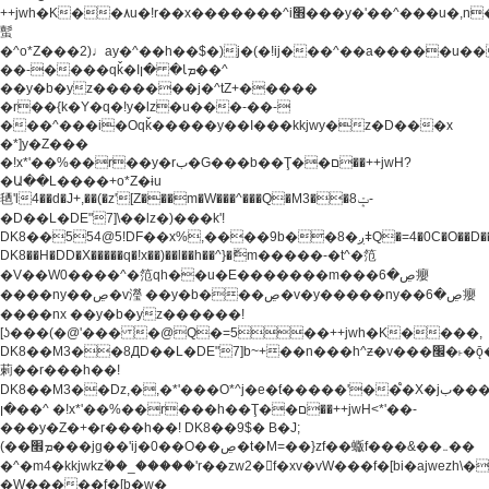
++jwh�K��٨u�!r��x�������^i׫���y�'��^���u�,n�u������y�^��h�ץ�
蟚
�^o*Z���2)♩ay�^��h��$�)j�(�!ij���^��a�����u��
��-����qǩ�Iܡا� �ן��^
��y�b�yz�������j�^tZ+�����
�r��{k�Y�q�!y�lz�u���-��-
���^���i�Oqǩ�����y��I���kkjwy�z�D���x
�*]y�Z���
�!x*'��%��r��y�rب�G���b��Ţ��ם��++jwH?
�Ա��L����+o*Z�ɨu
毢'l4��d�J+,��(�z'[Z���m�W���^���Q�M3��8ݓ-
�D��L�DE"7]\��lz�)���k'!
DK8��554@5!DF��x%,����9b��8�ږǂQ�=4�0C�O��D��L#�4@�L�9D�
DK8��H�DD�X
�����q�!x��)��l��h��^}�ޮm�����-�t^�笵
�V��W0����^�笵qh��u�E�������m���ڝ�6癭
����ny��ڝ�v瀅 ��y�b���ڝ�v�y�����ny��ڝ�6癭
����nx ��y�b�yz������!
[ʖ���(�@'��� �@Q�=5��++jwh�K����,
DK8��M3��8ДD��L�DE"7]b~+��n���h^ƶ�v���׬�˫�ǭ��\�%,��<
䓶��r���h��!
DK8��M3��Dz,�,�*'���O*^j�e�ƭ�����'��֩�X�jب����qǩ�Iܡا�
�ן��^ �!x*'��%��r���h��Ţ��ם��++jwH<*'��-
���y�Z�+�r���h��! DK8��9$� B�J;
(��ܡ׮���jg��'ij�0��O��ڝ�t�M=��}zf��蝂f���&��܅��
�^�m4�kkjwkz۫��_�����'r��zw2�f�xv�vW���f�[bi�ajwezh\
�W�����f�[b�w�