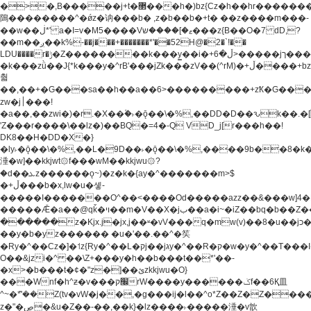
�>�,B�����j+t�޲���h�)bz{Cz�h��hr�������V��O��,����^j۫z�á'(�f�u�^r�b�w�
隝��������^�ǿz�讷���b� ,z�b��b�+t� ��z����m���-
��w��ڶ*' a�I=v�M5����Vޱ�]����ש���z{B��O�7 dD,?
��m��ږ��k%-��j���+�������*'��52H@�2�`!��
LDU����r�ݱ�Z��������k���y͇��i�+ڵ�6>�����jך���!
�k���zǜ��J{*k���y�^rB'���jZk���zV��(^rM)�+ڵ����+bz�k���z�)�+ڵ�rnnX�~�ܶ*'r�
춻
��,��+�G���sa��h��a��6>���������+zҞ�G���
zw�j׀���!
�a��,
��zwi�)�r.�X��۫�˫�ǭ��\�%,��DD�D��ԅk��
'Z���r����\��lz�)��BQ�=4�-Q VD_j[r���h��!
DK8��H�DD�X�}
�ly˫�ǭ��\�%,��L�9D��˫�ǭ��\�%,����9b��8�k�
涶�w]��kkjwt۞f���wM��kkjwu۞?
�d��ܥz������ǫ~)�z�k�{ay�^�������m>$
�+ڵ���b�x,lw�u�솋-
�����I�������O^��<����Od�����azz��&���w]4�
�����Ǣ�a��@qǩ�ױ��m�V��X�jب��a�i~�iZ��bq�b��Z��)���ھ'♨
������z�Kjx.j�jx,j��ʶ�vV���q�mw(v)��8�u��jכ�&��ਞ��f�j�
��y�b�yz������ �u�'��.��^�笶
�Ry�^��Cz�]�˦z{Ry�^��L�קj��jגy�^��R�ק�w�y�^��T���I�<-
O��&jzi�^ ��\Z+���y�h��b���t��*'��-
�x>�b���t�¢�"z�]��ئzkkjwu�O}
���Wnf�h^ƶ�v���׬קrW����y������ݢf��6Қ⽫
^~�ܶ*'��Z(tv�vW�j��,�g���ij�l��^o*Z��Z�Z������ݥ�a�����֫����a��)���q�!y�����W������ky�r��.�*�z��j
z�"�ڝ�&u�Z��-��,��k}�lz����˫�����涶�v歆