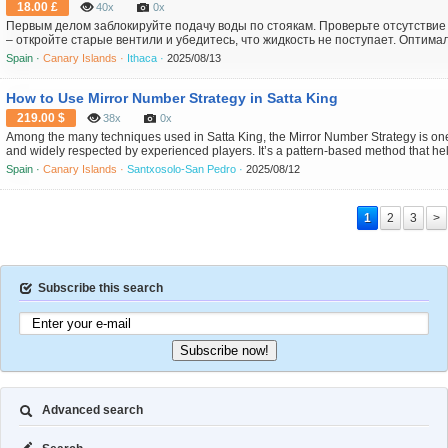
18.00 £
40x
0x
Первым делом заблокируйте подачу воды по стоякам. Проверьте отсутствие
– откройте старые вентили и убедитесь, что жидкость не поступает. Оптим
грубые фильтры в системах центрального водоснабжения, чтобы избежать з
Spain ·
Canary Islands ·
Ithaca ·
2025/08/13
Применяйте исключительно оригинальные герметизирующие материалы – с
или лён...
How to Use Mirror Number Strategy in Satta King
219.00 $
38x
0x
Among the many techniques used in Satta King, the Mirror Number Strategy is one 
and widely respected by experienced players. It’s a pattern-based method that hel
potential winning numbers by analyzing previous results and using the concept of m
Spain ·
Canary Islands ·
Santxosolo-San Pedro ·
2025/08/12
this article, we’ll break down what mirror numb...
1
2
3
>
Subscribe this search
Subscribe now!
Advanced search