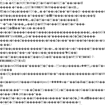
杚(u�.�X�)ߢ)ߢ�vW�Q�4S�M3�81�״��z�l�竮
����.�Y��ثzj/z�vW��)ߢ�vW���\���w腩ݕ
蟶)�zwS�g�{����ݕ�.�Y��ؚu�Z��^���(b~���)�r���m�ǥy�f�M4�'�z����6�M+z����4��^z���L!
�W��g�����.�Y��؜���޶���z�l��z�lz��ǫ��쮛
�ا�����-����۫jب�[Z��m���^j��ji���⽫
^~�ܶ*'u�,F�r��ښ��E@�6N�h��O���x*'���-
��[�׿��?�Laj�-�ǫ��톷
�v�(�����m���'m�֫��ij���֫��]������j���۫jب��&k��y����jk-
���v�t�^tzwi�)���ښǧv�"�����z�"������y�Z�Ǯ�[Z����-
���y�h��Z��������y�h��Z�ǝ��^��m��8�4��ij�v�!zg���a�
�֥ ��L!
�W��g������:�����y�rب�˩��b�+p�)^r������l��B�y�g�����v�,��%��h��-
��ky���{^��+y�^��oz��ʗ������ޮ'�竝��}
�lz���ky������bz{Zu�颻^���z�춽�M0"���8�D 7-
�'��,����ǭnZ�)ಇ$}
�l{��zwO9$���^�����{^��ޞ an�gz����ݶ��ܫz��I7�v�"���L��ֹ�z���h���ꔱ���������ݢe,z�
z{k���
��z{Sʗ���bq�b��� ����W�r�^v��z���ק�����u�M4�M4ҹ�z�q�m���z���w��*'��jX�z��z�Ţ��ם�
涶
�w]��kkjwt۞f���wM��kkjwu۞+����w�+^��$�ꬡ���(rKh��B�y�
朆
���lj�,��"~++z�.�Ǭ��z���rZ,z����z�(rG��G(�ا���+^��$��$z������nz�(rG���^z�_���r(rG���,}
�h��+z۫��-jW(�w��*'��-
jP��{�+�jקu�.��(rG��֫��a��i��^��h�{f�׫�ܩ�+ڵ���b�w]���n��jk?
�d�E� ���������u���'��\���j�>}