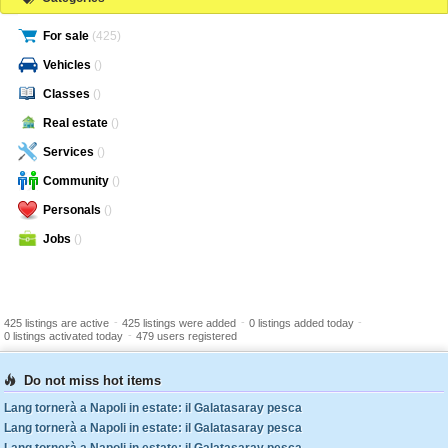
For sale
(425)
Vehicles
()
Classes
()
Real estate
()
Services
()
Community
()
Personals
()
Jobs
()
-
-
-
425 listings are active
425 listings were added
0 listings added today
-
0 listings activated today
479 users registered
Do not miss hot items
Lang tornerà a Napoli in estate: il Galatasaray pesca
Lang tornerà a Napoli in estate: il Galatasaray pesca