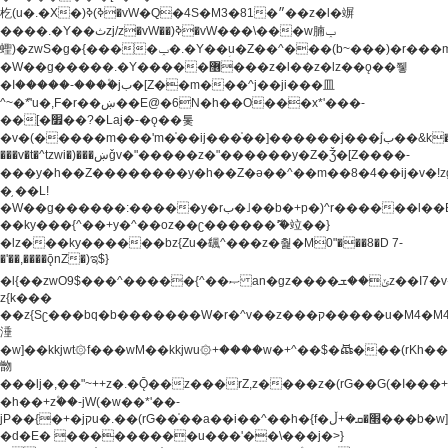
杚(u�.�X�)ߢ)ߢ�vW�Q�4S�M3�81�״��z�l�竮
����.�Y��ثzj/z�vW��)ߢ�vW���\���w腩ݕ
蟶)�zwS�g�{����ݕ�.�Y��ؚu�Z��^���(b~���)�r���m�ǥy�f�M4�'�z����6�M+z����4��^z���L!
�W��g�����.�Y��؜���޶���z�l��z�lz��ǫ��쮛
�ا�����-����۫jب�[Z��m���^j��ji���⽫
^~�ܶ*'u�,F�r��ښ��E@�6N�h��O���x*'���-
��[�׿��?�Laj�-�ǫ��톷
�v�(�����m���'m�֫��ij���֫��]������j���۫jب��&k��y����jk-
���v�t�^tzwi�)���ښǧv�"�����z�"������y�Z�Ǯ�[Z����-
���y�h��Z��������y�h��Z�ǝ��^��m��8�4��ij�v�!zg���a�
�֥ ��L!
�W��g������:�����y�rب�˩��b�+p�)^r������l��B�y�g�����v�,��%��h��-
��ky���{^��+y�^��oz��ʗ������ޮ'�竝��}
�lz���ky������bz{Zu�颻^���z�춽�M0"���8�D 7-
�'��,����ǭnZ�)ಇ$}
�l{��zwO9$���^�����{^��ޞ an�gz����ݶ��ܫz��I7�v�"���L��ֹ�z���h���ꔱ���������ݢe,z�
z{k���
��z{Sʗ���bq�b��� ����W�r�^v��z���ק�����u�M4�M4ҹ�z�q�m���z���w��*'��jX�z��z�Ţ��ם�
涶
�w]��kkjwt۞f���wM��kkjwu۞+����w�+^��$�ꬡ���(rKh��B�y�
朆
���lj�,��"~++z�.�Ǭ��z���rZ,z����z�(rG��G(�ا���+^��$��$z������nz�(rG���^z�_���r(rG���,}
�h��+z۫��-jW(�w��*'��-
jP��{�+�jקu�.��(rG��֫��a��i��^��h�{f�׫�ܩ�+ڵ���b�w]���n��jk?
�d�E� ���������u���'��\���j�>}