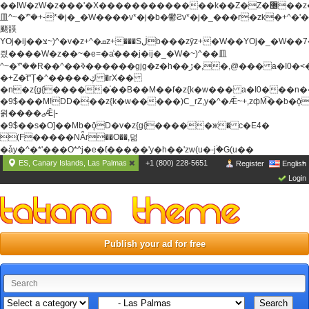
��ߊW�zW�z���'�X�������������k��Z�Z�޶��z��&���]zW�y��z�
⽫^~�ܶ*'�+-*�j�_�W����v*�j�b�鬱Ƨv*�j�_���r�zk�+^�'�
颵韺
YOj�ij��צ~)^�v�z+^�ܩz+���Sڶb���zȳz+�W��YOj�_�W��7��YOj�t���˛��
즸����W�z��~�e=�aⷭ���j�ij�_�W�~)^��⽫
^~�ܶ*'��R��^��ߢ������gjg�z�h��ڙ�,
�,@��� a�I0�<
�+Z�֫t"Ț�^�����ڮ �rX��
�n�z{g{�����֫��B��M��f�z{k�w��� a�I0���n��YhrAb��2�
�9$���M!DD���z{k�w�����)C_rZ,y�^�Ǣ~+,zфM͡��b�
욁����ޖǢ|-
�9$��s�O]��Mb�ǭD�v�z{g{�����ж� c�E4�
(F�����ΝǞr��O��,덞
�ǡy�^�*'���O*^j�e�ƭ�����'y�h��'zw(u�-j۬�G(u��
ES, Canary Islands, Las Palmas
+1 (800) 228-5651
Register
English
Login
Publish your ad for free
Search