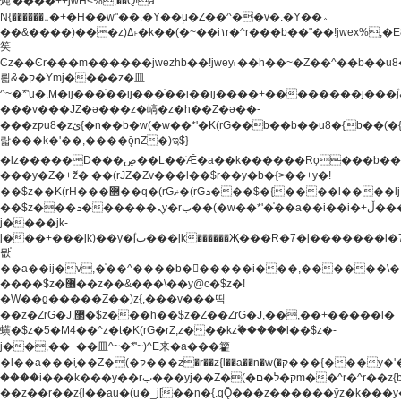
炖'����++jwH<%,��Q!a
N{������܅�+�H��w"��.�Y��ؚu�Z��^��v�.�Y��؞
��&����)���z)ߡ˫�k��(�~��i١r�^r���b��"��!jwex%,�E8t�<#��{Jު
笶
Ͼz��Ͼr���m������jwezhb��!jwey˫��h��~�Z��^��b��
뢻&�ק�Ymj����z�⽫
^~�ܶ*'u�,M�ij���֫��ij���֫��i��ij����+��������j���۫jب���w.���s)����jk-
���v���JZ�ǝ���z�嵪�z�h��Z�ǝ��-
���zקu8�zئ{�n��b�w(�w��*'�K(rG��b��b��u8�{b��(�{l����(�˫����ئy��N)���$~���^�,��+��
랇���k�'��,����ǭnZ�)ಇ$}
�lz�����D���ڝ��L��ֹǢ�a��k������Rǫ���b���v���������zZ�Zt*'��-
���y�Z�+ޮz� ��(rJZ�Zv���l��$r��y�b�{>��+y�!
��$z��K(rH���޲��q�(rGޡ�(rGܖ���$�{����l����lj�������,���ˬ���M4��+y�!
��$z���ܖ������ܢy�rب��(�w��*'�֫��a��i��i�+ڵ���b�w]�����jk-
j����jk-
j���+���jk)��y�۫jب���jk������Җ���R�7�j�������l�7��n)j�v���
뫖֫
��a��ij�v,�֫��^����b������i���,������\
����$z�޶��z��&���\��y@ϲ�$z�!
�W��g�����Z��)z{,���v���띡
��z�ZrG�J,޲�$z���h��$z�Z��ZrG�J,��,��+�����l�
蟥�$z�5�M4��^z�t�K(rG�rZ,z���kz۫�����l��$z�-
j��,��+��⽫^~�ܶ*'~)^E来�a���籊
�l��a���i֛��Z�(�ק���z�r��z{l��a��n�w(�ק���{���y�'����,޲��zw(�ק�����������ޮ�+
����i���k���y��rب���yj��Z�(�ק�ל�םm��^r�^r��z{b}
��z��r��z{l��au�(u�_j[��n�{.qǬ���z������ȳz�k���y�y�޶��z��&���p�+^~)^�