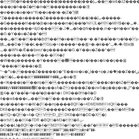
�W(�H��֫��ij���֫��]������j���۫jب���w&�zZ�����i�<�]4���y�Z�Ǯ�[Z����-
���y�h��Z��m����֫����a��涶
�w��u�a�i�w^Ƙi��u��r�-�jZ�"}驷
*Z�����a�����Z�����a���N)��)��۫jب�����-
�G�����h\��f�[b�x�r���m�ǭ��f�%,ÏL��M$�r�܅�ݕ�&���rب��m���-
��a������+&jG����ݕ�ڱ�h�фN����,m�+�H��w"��!
�G.�Y��ؚu�Z��^�!
��ݕ�����f�[b{���x��b��~�.�Y��آ��+y�f��y˫���w�w
腩ݕ��D� ��L�� G(u�+z����>��뢻>�˫�k��*ޚ�ޅ�ݕ顊w腩
ݕ�.�W%�Ǣ��!jwez'�g�����!�G.�Y��ؚu�Z��^�!
���x��˫�k��+��-�4�|!
�W��g�����.�Y��؜���޶���z�l��z�lz��ǫ��욇
^���j����z�⽫
^~�ܶ*'u�,����Z�����)i�^E��xw�u�ڶ֜��+q�,z�ޮ�)��Z��tۆ��ڞ����z�����*Z�Ǭ[ږ'GM3ۺױ������rG�t#��g����j����jk-
j��۫jب���jk��������'rh���ښ�a�杳
�<Җ���ij���mj��,�����a��mj����z�k�kZ�����jx��z���4���
����yV���9������i׫E��y��zȦ�Zz����Z��zwS�g��g�v�ڶ*'��z�l��
뢻4�.�Y��آ�+\��f�[b��h�١ DK0��0�8�D
4��w&���rب��m���-���xw�u��Vڱ�涶
�u�\��b�+n�W.�[��mj����BQ�=4DMDMM HQ���
DK8��8��X��25�����D��M2 ��%,���M$�
�Q=�Q�=4�-Q VD_j[ DK8��H�DD�X�}
�lx%,��4�TDR �BQ�M3��8ݓ-
�D��Lt�
BQ�=0�4�M2 ��%,��I"�`�E�����D��M$�TDH��I7ږǂQ�=1�
DK8��M3��Dz,�,�K����T^}��z��Pq�m�*'��-
���y�Z�+�\Z+���y�h��b���t��*'��-�x>�b���t�Ӯ