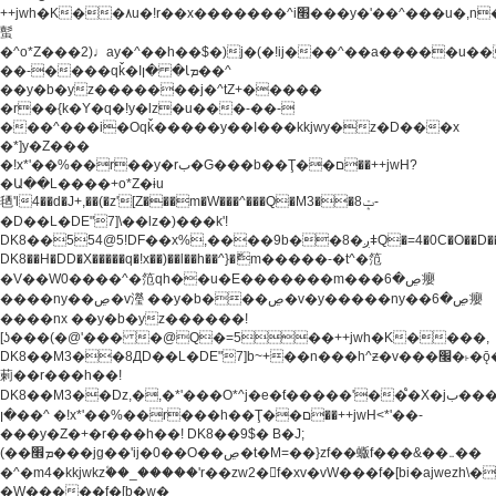
++jwh�K��٨u�!r��x�������^i׫���y�'��^���u�,n�u������y�^��h�ץ�
蟚
�^o*Z���2)♩ay�^��h��$�)j�(�!ij���^��a�����u��
��-����qǩ�Iܡا� �ן��^
��y�b�yz�������j�^tZ+�����
�r��{k�Y�q�!y�lz�u���-��-
���^���i�Oqǩ�����y��I���kkjwy�z�D���x
�*]y�Z���
�!x*'��%��r��y�rب�G���b��Ţ��ם��++jwH?
�Ա��L����+o*Z�ɨu
毢'l4��d�J+,��(�z'[Z���m�W���^���Q�M3��8ݓ-
�D��L�DE"7]\��lz�)���k'!
DK8��554@5!DF��x%,����9b��8�ږǂQ�=4�0C�O��D��L#�4@�L�9D�
DK8��H�DD�X
�����q�!x��)��l��h��^}�ޮm�����-�t^�笵
�V��W0����^�笵qh��u�E�������m���ڝ�6癭
����ny��ڝ�v瀅 ��y�b���ڝ�v�y�����ny��ڝ�6癭
����nx ��y�b�yz������!
[ʖ���(�@'��� �@Q�=5��++jwh�K����,
DK8��M3��8ДD��L�DE"7]b~+��n���h^ƶ�v���׬�˫�ǭ��\�%,��<
䓶��r���h��!
DK8��M3��Dz,�,�*'���O*^j�e�ƭ�����'��֩�X�jب����qǩ�Iܡا�
�ן��^ �!x*'��%��r���h��Ţ��ם��++jwH<*'��-
���y�Z�+�r���h��! DK8��9$� B�J;
(��ܡ׮���jg��'ij�0��O��ڝ�t�M=��}zf��蝂f���&��܅��
�^�m4�kkjwkz۫��_�����'r��zw2�f�xv�vW���f�[bi�ajwezh\
�W�����f�[b�w�