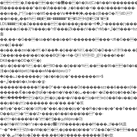
�>�,B�����j+t�޲���h�)bz{Cz�h��hr�������V��O��,����^j۫z�á'(�f�u�^r�b�w�
隝��������^�ǿz�讷���b� ,z�b��b�+t� ��z����m���-
��w��ڶ*' a�I=v�M5����Vޱ�]����ש���z{B��O�7 dD,?
��m��ږ��k%-��j���+�������*'��52H@�2�`!��
LDU����r�ݱ�Z��������k���y͇��i�+ڵ�6>�����jך���!
�k���zǜ��J{*k���y�^rB'���jZk���zV��(^rM)�+ڵ����+bz�k���z�)�+ڵ�rnnX�~�ܶ*'r�
춻
��,��+�G���sa��h��a��6>���������+zҞ�G���
zw�j׀���!
�a��,
��zwi�)�r.�X��۫�˫�ǭ��\�%,��DD�D��ԅk��
'Z���r����\��lz�)��BQ�=4�-Q VD_j[r���h��!
DK8��H�DD�X�}
�ly˫�ǭ��\�%,��L�9D��˫�ǭ��\�%,����9b��8�k�
涶�w]��kkjwt۞f���wM��kkjwu۞?
�d��ܥz������ǫ~)�z�k�{ay�^�������m>$
�+ڵ���b�x,lw�u�솋-
�����I�������O^��<����Od�����azz��&���w]4�
�����Ǣ�a��@qǩ�ױ��m�V��X�jب��a�i~�iZ��bq�b��Z��)���ھ'♨
������z�Kjx.j�jx,j��ʶ�vV���q�mw(v)��8�u��jכ�&��ਞ��f�j�
��y�b�yz������ �u�'��.��^�笶
�Ry�^��Cz�]�˦z{Ry�^��L�קj��jגy�^��R�ק�w�y�^��T���I�<-
O��&jzi�^ ��\Z+���y�h��b���t��*'��-
�x>�b���t�¢�"z�]��ئzkkjwu�O}
���Wnf�h^ƶ�v���׬קrW����y������ݢf��6Қ⽫
^~�ܶ*'��Z(tv�vW�j��,�g���ij�l��^o*Z��Z�Z������ݥ�a�����֫����a��)���q�!y�����W������ky�r��.�*�z��j
z�"�ڝ�&u�Z��-��,��k}�lz����˫�����涶�v歆