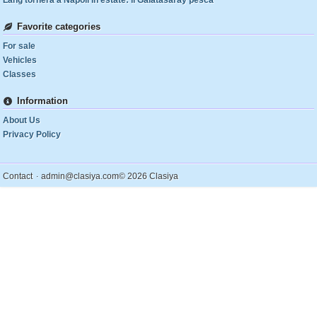
Lang tornerà a Napoli in estate: il Galatasaray pesca
Favorite categories
For sale
Vehicles
Classes
Information
About Us
Privacy Policy
.
Contact
admin@clasiya.com
© 2026 Clasiya