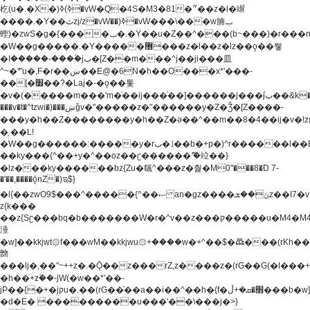
杚(u�.�X�)ߢ)ߢ�vW�Q�4S�M3�81�״��z�l�竮
����.�Y��ثzj/z�vW��)ߢ�vW���\���w腩ݕ
蟶)�zwS�g�{����ݕ�.�Y��ؚu�Z��^���(b~���)�r���m�ǥy�f�M4�'�z����6�M+z����4��^z���L!
�W��g�����.�Y��؜���޶���z�l��z�lz��ǫ��쮛
�ا�����-����۫jب�[Z��m���^j��ji���⽫
^~�ܶ*'u�,F�r��ښ��E@�6N�h��O���x*'���-
��[�׿��?�Laj�-�ǫ��톷
�v�(�����m���'m�֫��ij���֫��]������j���۫jب��&k��y����jk-
���v�t�^tzwi�)���ښǧv�"�����z�"������y�Z�Ǯ�[Z����-
���y�h��Z��������y�h��Z�ǝ��^��m��8�4��ij�v�!zg���a�
�֥ ��L!
�W��g������:�����y�rب�˩��b�+p�)^r������l��B�y�g�����v�,��%��h��-
��ky���{^��+y�^��oz��ʗ������ޮ'�竝��}
�lz���ky������bz{Zu�颻^���z�춽�M0"���8�D 7-
�'��,����ǭnZ�)ಇ$}
�l{��zwO9$���^�����{^��ޞ an�gz����ݶ��ܫz��I7�v�"���L��ֹ�z���h���ꔱ���������ݢe,z�
z{k���
��z{Sʗ���bq�b��� ����W�r�^v��z���ק�����u�M4�M4ҹ�z�q�m���z���w��*'��jX�z��z�Ţ��ם�
涶
�w]��kkjwt۞f���wM��kkjwu۞+����w�+^��$�ꬡ���(rKh��B�y�
朆
���lj�,��"~++z�.�Ǭ��z���rZ,z����z�(rG��G(�ا���+^��$��$z������nz�(rG���^z�_���r(rG���,}
�h��+z۫��-jW(�w��*'��-
jP��{�+�jקu�.��(rG��֫��a��i��^��h�{f�׫�ܩ�+ڵ���b�w]���n��jk?
�d�E� ���������u���'��\���j�>}