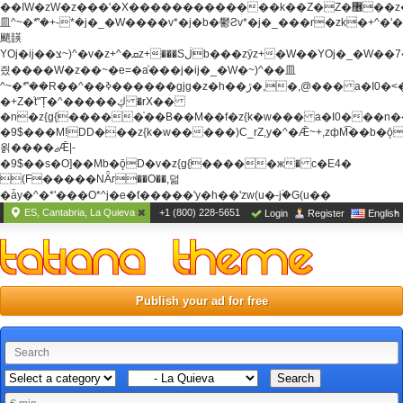
��ߊW�zW�z���'�X�������������k��Z�Z�޶��z��&���]zW�y��z�
⽫^~�ܶ*'�+-*�j�_�W����v*�j�b�鬱Ƨv*�j�_���r�zk�+^�'�
颵韺
YOj�ij��צ~)^�v�z+^�ܩz+���Sڶb���zȳz+�W��YOj�_�W��7��YOj�t���˛��
즸����W�z��~�e=�aⷭ���j�ij�_�W�~)^��⽫
^~�ܶ*'��R��^��ߢ������gjg�z�h��ڙ�,
�,@��� a�I0�<
�+Z�֫t"Ț�^�����ڮ �rX��
�n�z{g{�����֫��B��M��f�z{k�w��� a�I0���n��YhrAb��2�
�9$���M!DD���z{k�w�����)C_rZ,y�^�Ǣ~+,zфM͡��b�
욁����ޖǢ|-
�9$��s�O]��Mb�ǭD�v�z{g{�����ж� c�E4�
(F�����ΝǞr��O��,덞
�ǡy�^�*'���O*^j�e�ƭ�����'y�h��'zw(u�-j۬�G(u��
ES, Cantabria, La Quieva
+1 (800) 228-5651
Login
Register
English
Publish your ad for free
Search