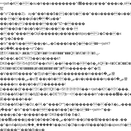
++jwh�K��٨u�!r��x�������^i׫���y�'��^���u�,n�u������y�^��h�ץ�
蟚
�^o*Z���2)♩ay�^��h��$�)j�(�!ij���^��a�����u��
��-����qǩ�Iܡا� �ן��^
��y�b�yz�������j�^tZ+�����
�r��{k�Y�q�!y�lz�u���-��-
���^���i�Oqǩ�����y��I���kkjwy�z�D���x
�*]y�Z���
�!x*'��%��r��y�rب�G���b��Ţ��ם��++jwH?
�Ա��L����+o*Z�ɨu
毢'l4��d�J+,��(�z'[Z���m�W���^���Q�M3��8ݓ-
�D��L�DE"7]\��lz�)���k'!
DK8��554@5!DF��x%,����9b��8�ږǂQ�=4�0C�O��D��L#�4@�L�9D�
DK8��H�DD�X
�����q�!x��)��l��h��^}�ޮm�����-�t^�笵
�V��W0����^�笵qh��u�E�������m���ڝ�6癭
����ny��ڝ�v瀅 ��y�b���ڝ�v�y�����ny��ڝ�6癭
����nx ��y�b�yz������!
[ʖ���(�@'��� �@Q�=5��++jwh�K����,
DK8��M3��8ДD��L�DE"7]b~+��n���h^ƶ�v���׬�˫�ǭ��\�%,��<
䓶��r���h��!
DK8��M3��Dz,�,�*'���O*^j�e�ƭ�����'��֩�X�jب����qǩ�Iܡا�
�ן��^ �!x*'��%��r���h��Ţ��ם��++jwH<*'��-
���y�Z�+�r���h��! DK8��9$� B�J;
(��ܡ׮���jg��'ij�0��O��ڝ�t�M=��}zf��蝂f���&��܅��
�^�m4�kkjwkz۫��_�����'r��zw2�f�xv�vW���f�[bi�ajwezh\
�W�����f�[b�w�