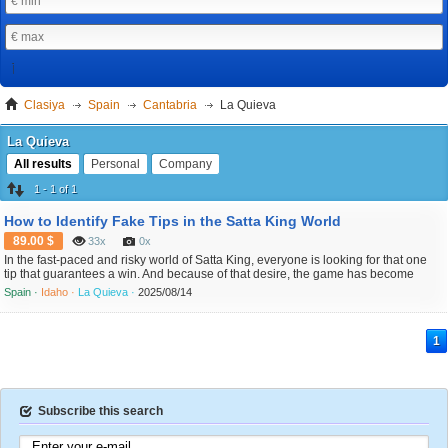
Clasiya
Spain
Cantabria
La Quieva
La Quieva
All results
Personal
Company
1 - 1 of 1
How to Identify Fake Tips in the Satta King World
89.00 $
33x
0x
In the fast-paced and risky world of Satta King, everyone is looking for that one
tip that guarantees a win. And because of that desire, the game has become
flooded with fake tipsters, WhatsApp spammers, Telegram groups, and YouTube
Spain ·
Idaho ·
La Quieva ·
2025/08/14
creators promising "100% jodi," "guaranteed Desawar number," or "today fix
game." Unfortunately, most of these tips a...
1
Subscribe this search