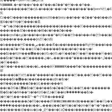
炖'����++jwH<%,��Q!a
N{������܅�+�H��w"��.�Y��ؚu�Z��^��v�.�Y��؞
��&����)���z)ߡ˫�k��(�~��i١r�^r���b��"��!jwex%,�E8t�<#��{Jު
笶
Ͼz��Ͼr���m������jwezhb��!jwey˫��h��~�Z��^��b��
뢻&�ק�Ymj����z�⽫
^~�ܶ*'u�,M�ij���֫��ij���֫��i��ij����+��������j���۫jب���w.���s)����jk-
���v���JZ�ǝ���z�嵪�z�h��Z�ǝ��-
���zקu8�zئ{�n��b�w(�w��*'�K(rG��b��b��u8�{b��(�{l����(�˫����ئy��N)���$~���^�,��+��
랇���k�'��,����ǭnZ�)ಇ$}
�lz�����D���ڝ��L��ֹǢ�a��k������Rǫ���b���v���������zZ�Zt*'��-
���y�Z�+ޮz� ��(rJZ�Zv���l��$r��y�b�{>��+y�!
��$z��K(rH���޲��q�(rGޡ�(rGܖ���$�{����l����lj�������,���ˬ���M4��+y�!
��$z���ܖ������ܢy�rب��(�w��*'�֫��a��i��i�+ڵ���b�w]�����jk-
j����jk-
j���+���jk)��y�۫jب���jk������Җ���R�7�j�������l�7��n)j�v���
뫖֫
��a��ij�v,�֫��^����b������i���,������\
����$z�޶��z��&���\��y@ϲ�$z�!
�W��g�����Z��)z{,���v���띡
��z�ZrG�J,޲�$z���h��$z�Z��ZrG�J,��,��+�����l�
蟥�$z�5�M4��^z�t�K(rG�rZ,z���kz۫�����l��$z�-
j��,��+��⽫^~�ܶ*'~)^E来�a���籊
�l��a���i֛��Z�(�ק���z�r��z{l��a��n�w(�ק���{���y�'����,޲��zw(�ק�����������ޮ�+
����i���k���y��rب���yj��Z�(�ק�ל�םm��^r�^r��z{b}
��z��r��z{l��au�(u�_j[��n�{.qǬ���z������ȳz�k���y�y�޶��z��&���p�+^~)^�