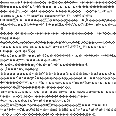
�>�,B�����j+t�޲���h�)bz{Cz�h��hr�������V��O��,����^j۫z�á'(�f�u�^r�b�w�
隝��������^�ǿz�讷���b� ,z�b��b�+t� ��z����m���-
��w��ڶ*' a�I=v�M5����Vޱ�]����ש���z{B��O�7 dD,?
��m��ږ��k%-��j���+�������*'��52H@�2�`!��
LDU����r�ݱ�Z��������k���y͇��i�+ڵ�6>�����jך���!
�k���zǜ��J{*k���y�^rB'���jZk���zV��(^rM)�+ڵ����+bz�k���z�)�+ڵ�rnnX�~�ܶ*'r�
춻
��,��+�G���sa��h��a��6>���������+zҞ�G���
zw�j׀���!
�a��,
��zwi�)�r.�X��۫�˫�ǭ��\�%,��DD�D��ԅk��
'Z���r����\��lz�)��BQ�=4�-Q VD_j[r���h��!
DK8��H�DD�X�}
�ly˫�ǭ��\�%,��L�9D��˫�ǭ��\�%,����9b��8�k�
涶�w]��kkjwt۞f���wM��kkjwu۞?
�d��ܥz������ǫ~)�z�k�{ay�^�������m>$
�+ڵ���b�x,lw�u�솋-
�����I�������O^��<����Od�����azz��&���w]4�
�����Ǣ�a��@qǩ�ױ��m�V��X�jب��a�i~�iZ��bq�b��Z��)���ھ'♨
������z�Kjx.j�jx,j��ʶ�vV���q�mw(v)��8�u��jכ�&��ਞ��f�j�
��y�b�yz������ �u�'��.��^�笶
�Ry�^��Cz�]�˦z{Ry�^��L�קj��jגy�^��R�ק�w�y�^��T���I�<-
O��&jzi�^ ��\Z+���y�h��b���t��*'��-
�x>�b���t�¢�"z�]��ئzkkjwu�O}
���Wnf�h^ƶ�v���׬קrW����y������ݢf��6Қ⽫
^~�ܶ*'��Z(tv�vW�j��,�g���ij�l��^o*Z��Z�Z������ݥ�a�����֫����a��)���q�!y�����W������ky�r��.�*�z��j
z�"�ڝ�&u�Z��-��,��k}�lz����˫�����涶�v歆