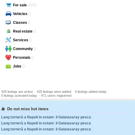
For sale
(425)
Vehicles
()
Classes
()
Real estate
()
Services
()
Community
()
Personals
()
Jobs
()
-
-
-
425 listings are active
425 listings were added
0 listings added today
-
0 listings activated today
471 users registered
Do not miss hot items
Lang tornerà a Napoli in estate: il Galatasaray pesca
Lang tornerà a Napoli in estate: il Galatasaray pesca
Lang tornerà a Napoli in estate: il Galatasaray pesca