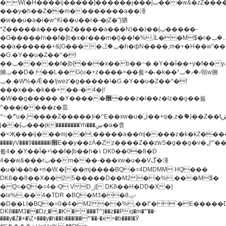
�W(�H��֫��ij���֫��]������j���۫jب���w&�zZ�����i�<�]4���y�Z�Ǯ�[Z����-
���y�h��Z��m����֫����a��涶
�w��u�a�i�w^Ƙi��u��r�-�jZ�"}驷
*Z�����a�����Z�����a���N)��)��۫jب�����-
�G�����h\��f�[b�x�r���m�ǭ��f�%,ÏL��M$�r�܅�ݕ�&���rب��m���-
��a������+&jG����ݕ�ڱ�h�фN����,m�+�H��w"��!
�G.�Y��ؚu�Z��^�!
��ݕ�����f�[b{���x��b��~�.�Y��آ��+y�f��y˫���w�w
腩ݕ��D� ��L�� G(u�+z����>��뢻>�˫�k��*ޚ�ޅ�ݕ顊w腩
ݕ�.�W%�Ǣ��!jwez'�g�����!�G.�Y��ؚu�Z��^�!
���x��˫�k��+��-�4�|!
�W��g�����.�Y��؜���޶���z�l��z�lz��ǫ��욇
^���j����z�⽫
^~�ܶ*'u�,����Z�����)i�^E��xw�u�ڶ֜��+q�,z�ޮ�)��Z��tۆ��ڞ����z�����*Z�Ǭ[ږ'GM3ۺױ������rG�t#��g����j����jk-
j��۫jب���jk��������'rh���ښ�a�杳
�<Җ���ij���mj��,�����a��mj����z�k�kZ�����jx��z���4���
����yV���9������i׫E��y��zȦ�Zz����Z��zwS�g��g�v�ڶ*'��z�l��
뢻4�.�Y��آ�+\��f�[b��h�١ DK0��0�8�D
4��w&���rب��m���-���xw�u��Vڱ�涶
�u�\��b�+n�W.�[��mj����BQ�=4DMDMM HQ���
DK8��8��X��25�����D��M2 ��%,���M$�
�Q=�Q�=4�-Q VD_j[ DK8��H�DD�X�}
�lx%,��4�TDR �BQ�M3��8ݓ-
�D��Lt�
BQ�=0�4�M2 ��%,��I"�`�E�����D��M$�TDH��I7ږǂQ�=1�
DK8��M3��Dz,�,�K����T^}��z��Pq�m�*'��-
���y�Z�+�\Z+���y�h��b���t��*'��-�x>�b���t�Ӯ