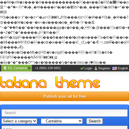
��ߊW�zW�z���'�X�������������k��Z�Z�޶��z��&���]zW�y��z�
⽫^~�ܶ*'�+-*�j�_�W����v*�j�b�鬱Ƨv*�j�_���r�zk�+^�'�
颵韺
YOj�ij��צ~)^�v�z+^�ܩz+���Sڶb���zȳz+�W��YOj�_�W��7��YOj�t���˛��
즸����W�z��~�e=�aⷭ���j�ij�_�W�~)^��⽫
^~�ܶ*'��R��^��ߢ������gjg�z�h��ڙ�,
�,@��� a�I0�<
�+Z�֫t"Ț�^�����ڮ �rX��
�n�z{g{�����֫��B��M��f�z{k�w��� a�I0���n��YhrAb��2�
�9$���M!DD���z{k�w�����)C_rZ,y�^�Ǣ~+,zфM͡��b�
욁����ޖǢ|-
�9$��s�O]��Mb�ǭD�v�z{g{�����ж� c�E4�
(F�����ΝǞr��O��,덞
�ǡy�^�*'���O*^j�e�ƭ�����'y�h��'zw(u�-j۬�G(u��
ES, Cantabria
+1 (800) 228-5651
Login
Register
English
Publish your ad for free
Search