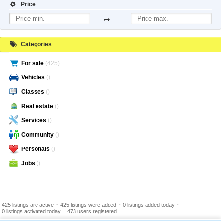
Price
Categories
For sale
(425)
Vehicles
()
Classes
()
Real estate
()
Services
()
Community
()
Personals
()
Jobs
()
-
-
-
425 listings are active
425 listings were added
0 listings added today
-
0 listings activated today
473 users registered