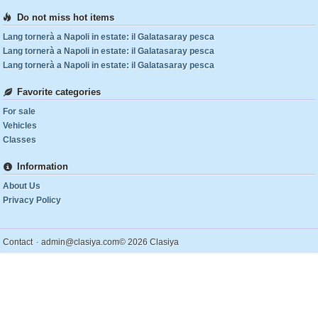
Do not miss hot items
Lang tornerà a Napoli in estate: il Galatasaray pesca
Lang tornerà a Napoli in estate: il Galatasaray pesca
Lang tornerà a Napoli in estate: il Galatasaray pesca
Favorite categories
For sale
Vehicles
Classes
Information
About Us
Privacy Policy
.
Contact
admin@clasiya.com
© 2026 Clasiya