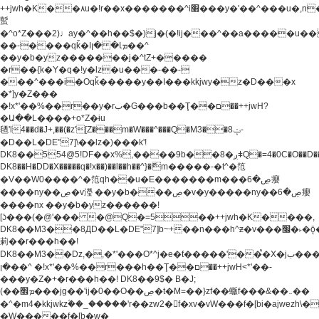
++jwh�K��٨u�!r��x�������^i׫���y�'��^���u�,n�u������y�^��h�ץ�
蟚
�^o*Z���2)♩ay�^��h��$�)j�(�!ij���^��a�����u��
��-����qǩ�Iܡا� �ן��^
��y�b�yz�������j�^tZ+�����
�r��{k�Y�q�!y�lz�u���-��-
���^���i�Oqǩ�����y��I���kkjwy�z�D���x
�*]y�Z���
�!x*'��%��r��y�rب�G���b��Ţ��ם��++jwH?
�Ա��L����+o*Z�ɨu
毢'l4��d�J+,��(�z'[Z���m�W���^���Q�M3��8ݓ-
�D��L�DE"7]\��lz�)���k'!
DK8��554@5!DF��x%,����9b��8�ږǂQ�=4�0C�O��D��L#�4@�L�9D�
DK8��H�DD�X
�����q�!x��)��l��h��^}�ޮm�����-�t^�笵
�V��W0����^�笵qh��u�E�������m���ڝ�6癭
����ny��ڝ�v瀅 ��y�b���ڝ�v�y�����ny��ڝ�6癭
����nx ��y�b�yz������!
[ʖ���(�@'��� �@Q�=5��++jwh�K����,
DK8��M3��8ДD��L�DE"7]b~+��n���h^ƶ�v���׬�˫�ǭ��\�%,��<
䓶��r���h��!
DK8��M3��Dz,�,�*'���O*^j�e�ƭ�����'��֩�X�jب����qǩ�Iܡا�
�ן��^ �!x*'��%��r���h��Ţ��ם��++jwH<*'��-
���y�Z�+�r���h��! DK8��9$� B�J;
(��ܡ׮���jg��'ij�0��O��ڝ�t�M=��}zf��蝂f���&��܅��
�^�m4�kkjwkz۫��_�����'r��zw2�f�xv�vW���f�[bi�ajwezh\
�W�����f�[b�w�