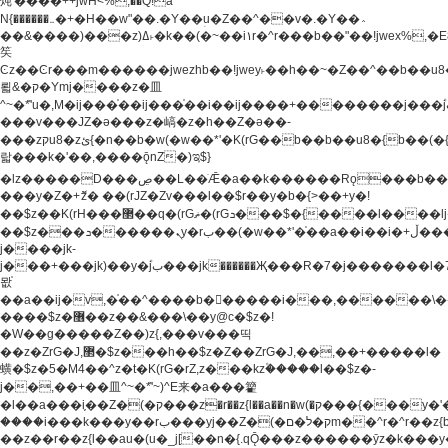
炖'����++jwH<%,��Q!a
N{������܅�+�H��w"��.�Y��ؚu�Z��^��v�.�Y��؞
��&����)���z)ߡ˫�k��(�~��i١r�^r���b��"��!jwex%,�E8t�<#��{Jު
笶
Ͼz��Ͼr���m������jwezhb��!jwey˫��h��~�Z��^��b��
뢻&�ק�Ymj����z�⽫
^~�ܶ*'u�,M�ij���֫��ij���֫��i��ij����+��������j���۫jب���w.���s)����jk-
���v���JZ�ǝ���z�嵪�z�h��Z�ǝ��-
���zקu8�zئ{�n��b�w(�w��*'�K(rG��b��b��u8�{b��(�{l����(�˫����ئy��N)���$~���^�,��+��
랇���k�'��,����ǭnZ�)ಇ$}
�lz�����D���ڝ��L��ֹǢ�a��k������Rǫ���b���v���������zZ�Zt*'��-
���y�Z�+ޮz� ��(rJZ�Zv���l��$r��y�b�{>��+y�!
��$z��K(rH���޲��q�(rGޡ�(rGܖ���$�{����l����lj�������,���ˬ���M4��+y�!
��$z���ܖ������ܢy�rب��(�w��*'�֫��a��i��i�+ڵ���b�w]�����jk-
j����jk-
j���+���jk)��y�۫jب���jk������Җ���R�7�j�������l�7��n)j�v���
뫖֫
��a��ij�v,�֫��^����b������i���,������\
����$z�޶��z��&���\��y@ϲ�$z�!
�W��g�����Z��)z{,���v���띡
��z�ZrG�J,޲�$z���h��$z�Z��ZrG�J,��,��+�����l�
蟥�$z�5�M4��^z�t�K(rG�rZ,z���kz۫�����l��$z�-
j��,��+��⽫^~�ܶ*'~)^E来�a���籊
�l��a���i֛��Z�(�ק���z�r��z{l��a��n�w(�ק���{���y�'����,޲��zw(�ק�����������ޮ�+
����i���k���y��rب���yj��Z�(�ק�ל�םm��^r�^r��z{b}
��z��r��z{l��au�(u�_j[��n�{.qǬ���z������ȳz�k���y�y�޶��z��&���p�+^~)^�