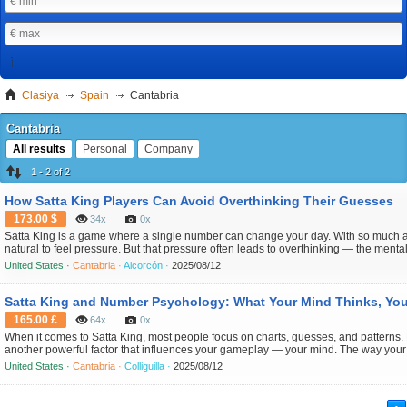
Clasiya
Spain
Cantabria
Cantabria
All results
Personal
Company
1 - 2 of 2
How Satta King Players Can Avoid Overthinking Their Guesses
173.00 $
34x
0x
Satta King is a game where a single number can change your day. With so much at 
natural to feel pressure. But that pressure often leads to overthinking — the mental
causes many players to second-guess their strategies, change their number at the
United States ·
Cantabria ·
Alcorcón ·
2025/08/12
minute, or keep guessing more and more. In this article, we’ll explore what o...
165.00 £
64x
0x
When it comes to Satta King, most people focus on charts, guesses, and patterns. 
another powerful factor that influences your gameplay — your mind. The way your
reacts to numbers, the feelings you attach to them, and how your habits shape yo
United States ·
Cantabria ·
Colliguilla ·
2025/08/12
all affect the numbers you pick. In this article, we explore the psychology of n...