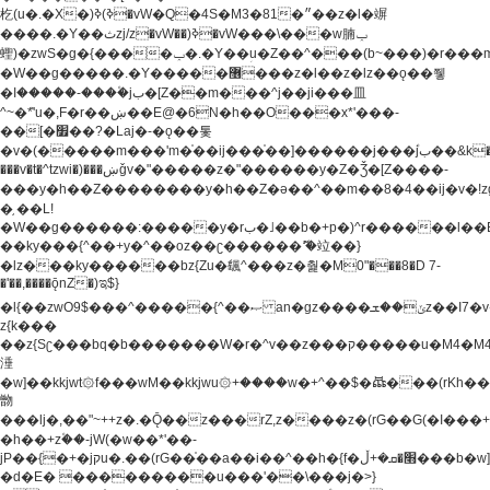
杚(u�.�X�)ߢ)ߢ�vW�Q�4S�M3�81�״��z�l�竮
����.�Y��ثzj/z�vW��)ߢ�vW���\���w腩ݕ
蟶)�zwS�g�{����ݕ�.�Y��ؚu�Z��^���(b~���)�r���m�ǥy�f�M4�'�z����6�M+z����4��^z���L!
�W��g�����.�Y��؜���޶���z�l��z�lz��ǫ��쮛
�ا�����-����۫jب�[Z��m���^j��ji���⽫
^~�ܶ*'u�,F�r��ښ��E@�6N�h��O���x*'���-
��[�׿��?�Laj�-�ǫ��톷
�v�(�����m���'m�֫��ij���֫��]������j���۫jب��&k��y����jk-
���v�t�^tzwi�)���ښǧv�"�����z�"������y�Z�Ǯ�[Z����-
���y�h��Z��������y�h��Z�ǝ��^��m��8�4��ij�v�!zg���a�
�֥ ��L!
�W��g������:�����y�rب�˩��b�+p�)^r������l��B�y�g�����v�,��%��h��-
��ky���{^��+y�^��oz��ʗ������ޮ'�竝��}
�lz���ky������bz{Zu�颻^���z�춽�M0"���8�D 7-
�'��,����ǭnZ�)ಇ$}
�l{��zwO9$���^�����{^��ޞ an�gz����ݶ��ܫz��I7�v�"���L��ֹ�z���h���ꔱ���������ݢe,z�
z{k���
��z{Sʗ���bq�b��� ����W�r�^v��z���ק�����u�M4�M4ҹ�z�q�m���z���w��*'��jX�z��z�Ţ��ם�
涶
�w]��kkjwt۞f���wM��kkjwu۞+����w�+^��$�ꬡ���(rKh��B�y�
朆
���lj�,��"~++z�.�Ǭ��z���rZ,z����z�(rG��G(�ا���+^��$��$z������nz�(rG���^z�_���r(rG���,}
�h��+z۫��-jW(�w��*'��-
jP��{�+�jקu�.��(rG��֫��a��i��^��h�{f�׫�ܩ�+ڵ���b�w]���n��jk?
�d�E� ���������u���'��\���j�>}