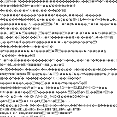
�W(�H��֫��ij���֫��]������j���۫jب���w&�zZ�����i�<�]4���y�Z�Ǯ�[Z����-
���y�h��Z��m����֫����a��涶
�w��u�a�i�w^Ƙi��u��r�-�jZ�"}驷
*Z�����a�����Z�����a���N)��)��۫jب�����-
�G�����h\��f�[b�x�r���m�ǭ��f�%,ÏL��M$�r�܅�ݕ�&���rب��m���-
��a������+&jG����ݕ�ڱ�h�фN����,m�+�H��w"��!
�G.�Y��ؚu�Z��^�!
��ݕ�����f�[b{���x��b��~�.�Y��آ��+y�f��y˫���w�w
腩ݕ��D� ��L�� G(u�+z����>��뢻>�˫�k��*ޚ�ޅ�ݕ顊w腩
ݕ�.�W%�Ǣ��!jwez'�g�����!�G.�Y��ؚu�Z��^�!
���x��˫�k��+��-�4�|!
�W��g�����.�Y��؜���޶���z�l��z�lz��ǫ��욇
^���j����z�⽫
^~�ܶ*'u�,����Z�����)i�^E��xw�u�ڶ֜��+q�,z�ޮ�)��Z��tۆ��ڞ����z�����*Z�Ǭ[ږ'GM3ۺױ������rG�t#��g����j����jk-
j��۫jب���jk��������'rh���ښ�a�杳
�<Җ���ij���mj��,�����a��mj����z�k�kZ�����jx��z���4���
����yV���9������i׫E��y��zȦ�Zz����Z��zwS�g��g�v�ڶ*'��z�l��
뢻4�.�Y��آ�+\��f�[b��h�١ DK0��0�8�D
4��w&���rب��m���-���xw�u��Vڱ�涶
�u�\��b�+n�W.�[��mj����BQ�=4DMDMM HQ���
DK8��8��X��25�����D��M2 ��%,���M$�
�Q=�Q�=4�-Q VD_j[ DK8��H�DD�X�}
�lx%,��4�TDR �BQ�M3��8ݓ-
�D��Lt�
BQ�=0�4�M2 ��%,��I"�`�E�����D��M$�TDH��I7ږǂQ�=1�
DK8��M3��Dz,�,�K����T^}��z��Pq�m�*'��-
���y�Z�+�\Z+���y�h��b���t��*'��-�x>�b���t�Ӯ