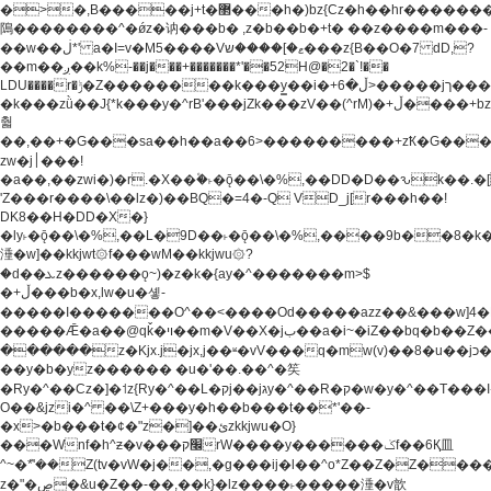
�>�,B�����j+t�޲���h�)bz{Cz�h��hr�������V��O��,����^j۫z�á'(�f�u�^r�b�w�
隝��������^�ǿz�讷���b� ,z�b��b�+t� ��z����m���-
��w��ڶ*' a�I=v�M5����Vޱ�]����ש���z{B��O�7 dD,?
��m��ږ��k%-��j���+�������*'��52H@�2�`!��
LDU����r�ݱ�Z��������k���y͇��i�+ڵ�6>�����jך���!
�k���zǜ��J{*k���y�^rB'���jZk���zV��(^rM)�+ڵ����+bz�k���z�)�+ڵ�rnnX�~�ܶ*'r�
춻
��,��+�G���sa��h��a��6>���������+zҞ�G���
zw�j׀���!
�a��,
��zwi�)�r.�X��۫�˫�ǭ��\�%,��DD�D��ԅk��
'Z���r����\��lz�)��BQ�=4�-Q VD_j[r���h��!
DK8��H�DD�X�}
�ly˫�ǭ��\�%,��L�9D��˫�ǭ��\�%,����9b��8�k�
涶�w]��kkjwt۞f���wM��kkjwu۞?
�d��ܥz������ǫ~)�z�k�{ay�^�������m>$
�+ڵ���b�x,lw�u�솋-
�����I�������O^��<����Od�����azz��&���w]4�
�����Ǣ�a��@qǩ�ױ��m�V��X�jب��a�i~�iZ��bq�b��Z��)���ھ'♨
������z�Kjx.j�jx,j��ʶ�vV���q�mw(v)��8�u��jכ�&��ਞ��f�j�
��y�b�yz������ �u�'��.��^�笶
�Ry�^��Cz�]�˦z{Ry�^��L�קj��jגy�^��R�ק�w�y�^��T���I�<-
O��&jzi�^ ��\Z+���y�h��b���t��*'��-
�x>�b���t�¢�"z�]��ئzkkjwu�O}
���Wnf�h^ƶ�v���׬קrW����y������ݢf��6Қ⽫
^~�ܶ*'��Z(tv�vW�j��,�g���ij�l��^o*Z��Z�Z������ݥ�a�����֫����a��)���q�!y�����W������ky�r��.�*�z��j
z�"�ڝ�&u�Z��-��,��k}�lz����˫�����涶�v歆