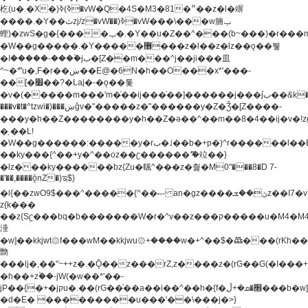
杚(u�.�X�)ߢ)ߢ�vW�Q�4S�M3�81�״��z�l�竮
����.�Y��ثzj/z�vW��)ߢ�vW���\���w腩ݕ
蟶)�zwS�g�{����ݕ�.�Y��ؚu�Z��^���(b~���)�r���m�ǥy�f�M4�'�z����6�M+z����4��^z���L!
�W��g�����.�Y��؜���޶���z�l��z�lz��ǫ��쮛
�ا�����-����۫jب�[Z��m���^j��ji���⽫
^~�ܶ*'u�,F�r��ښ��E@�6N�h��O���x*'���-
��[�׿��?�Laj�-�ǫ��톷
�v�(�����m���'m�֫��ij���֫��]������j���۫jب��&k��y����jk-
���v�t�^tzwi�)���ښǧv�"�����z�"������y�Z�Ǯ�[Z����-
���y�h��Z��������y�h��Z�ǝ��^��m��8�4��ij�v�!zg���a�
�֥ ��L!
�W��g������:�����y�rب�˩��b�+p�)^r������l��B�y�g�����v�,��%��h��-
��ky���{^��+y�^��oz��ʗ������ޮ'�竝��}
�lz���ky������bz{Zu�颻^���z�춽�M0"���8�D 7-
�'��,����ǭnZ�)ಇ$}
�l{��zwO9$���^�����{^��ޞ an�gz����ݶ��ܫz��I7�v�"���L��ֹ�z���h���ꔱ���������ݢe,z�
z{k���
��z{Sʗ���bq�b��� ����W�r�^v��z���ק�����u�M4�M4ҹ�z�q�m���z���w��*'��jX�z��z�Ţ��ם�
涶
�w]��kkjwt۞f���wM��kkjwu۞+����w�+^��$�ꬡ���(rKh��B�y�
朆
���lj�,��"~++z�.�Ǭ��z���rZ,z����z�(rG��G(�ا���+^��$��$z������nz�(rG���^z�_���r(rG���,}
�h��+z۫��-jW(�w��*'��-
jP��{�+�jקu�.��(rG��֫��a��i��^��h�{f�׫�ܩ�+ڵ���b�w]���n��jk?
�d�E� ���������u���'��\���j�>}