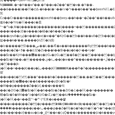
炖'����++jwH<%,��Q!a
N{������܅�+�H��w"��.�Y��ؚu�Z��^��v�.�Y��؞
��&����)���z)ߡ˫�k��(�~��i١r�^r���b��"��!jwex%,�E8t�<#��{Jު
笶
Ͼz��Ͼr���m������jwezhb��!jwey˫��h��~�Z��^��b��
뢻&�ק�Ymj����z�⽫
^~�ܶ*'u�,M�ij���֫��ij���֫��i��ij����+��������j���۫jب���w.���s)����jk-
���v���JZ�ǝ���z�嵪�z�h��Z�ǝ��-
���zקu8�zئ{�n��b�w(�w��*'�K(rG��b��b��u8�{b��(�{l����(�˫����ئy��N)���$~���^�,��+��
랇���k�'��,����ǭnZ�)ಇ$}
�lz�����D���ڝ��L��ֹǢ�a��k������Rǫ���b���v���������zZ�Zt*'��-
���y�Z�+ޮz� ��(rJZ�Zv���l��$r��y�b�{>��+y�!
��$z��K(rH���޲��q�(rGޡ�(rGܖ���$�{����l����lj�������,���ˬ���M4��+y�!
��$z���ܖ������ܢy�rب��(�w��*'�֫��a��i��i�+ڵ���b�w]�����jk-
j����jk-
j���+���jk)��y�۫jب���jk������Җ���R�7�j�������l�7��n)j�v���
뫖֫
��a��ij�v,�֫��^����b������i���,������\
����$z�޶��z��&���\��y@ϲ�$z�!
�W��g�����Z��)z{,���v���띡
��z�ZrG�J,޲�$z���h��$z�Z��ZrG�J,��,��+�����l�
蟥�$z�5�M4��^z�t�K(rG�rZ,z���kz۫�����l��$z�-
j��,��+��⽫^~�ܶ*'~)^E来�a���籊
�l��a���i֛��Z�(�ק���z�r��z{l��a��n�w(�ק���{���y�'����,޲��zw(�ק�����������ޮ�+
����i���k���y��rب���yj��Z�(�ק�ל�םm��^r�^r��z{b}
��z��r��z{l��au�(u�_j[��n�{.qǬ���z������ȳz�k���y�y�޶��z��&���p�+^~)^�