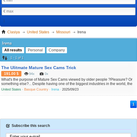
Clasiya
United States
Missouri
Irena
Irena
All results
Personal
Company
1 - 1 of 1
The Ulitmate Mature Sex Cams Trick
191.00 $
94x
0x
What's the purpose of Mature Sex Cams viewed by older people ?Pleasure? Or
something else?... Despite having one of the biggest industries in the world, the
adult sector is less willingly discussed. mainly about the Internet activity in this
United States ·
Basque Country ·
Irena ·
2025/09/23
sector. While mainstream media outlets like CNN, the New York Times, and the
BBC focus on psychological issu...
1
Subscribe this search