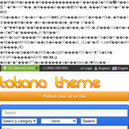
��ߊW�zW�z���'�X�������������k��Z�Z�޶��z��&���]zW�y��z�
⽫^~�ܶ*'�+-*�j�_�W����v*�j�b�鬱Ƨv*�j�_���r�zk�+^�'�
颵韺
YOj�ij��צ~)^�v�z+^�ܩz+���Sڶb���zȳz+�W��YOj�_�W��7��YOj�t���˛��
즸����W�z��~�e=�aⷭ���j�ij�_�W�~)^��⽫
^~�ܶ*'��R��^��ߢ������gjg�z�h��ڙ�,
�,@��� a�I0�<
�+Z�֫t"Ț�^�����ڮ �rX��
�n�z{g{�����֫��B��M��f�z{k�w��� a�I0���n��YhrAb��2�
�9$���M!DD���z{k�w�����)C_rZ,y�^�Ǣ~+,zфM͡��b�
욁����ޖǢ|-
�9$��s�O]��Mb�ǭD�v�z{g{�����ж� c�E4�
(F�����ΝǞr��O��,덞
�ǡy�^�*'���O*^j�e�ƭ�����'y�h��'zw(u�-j۬�G(u��
US, Missouri, Irena
+1 (800) 228-5651
Login
Register
English
Publish your ad for free
Search