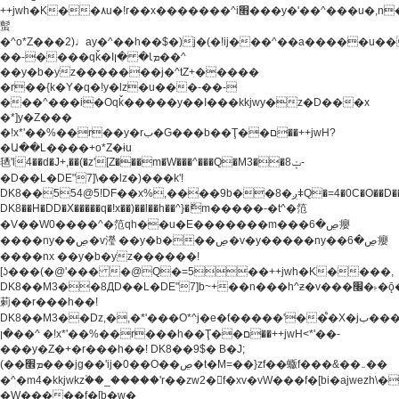
++jwh�K��٨u�!r��x�������^i׫���y�'��^���u�,n�u������y�^��h�ץ�
蟚
�^o*Z���2)♩ay�^��h��$�)j�(�!ij���^��a�����u��
��-����qǩ�Iܡا� �ן��^
��y�b�yz�������j�^tZ+�����
�r��{k�Y�q�!y�lz�u���-��-
���^���i�Oqǩ�����y��I���kkjwy�z�D���x
�*]y�Z���
�!x*'��%��r��y�rب�G���b��Ţ��ם��++jwH?
�Ա��L����+o*Z�ɨu
毢'l4��d�J+,��(�z'[Z���m�W���^���Q�M3��8ݓ-
�D��L�DE"7]\��lz�)���k'!
DK8��554@5!DF��x%,����9b��8�ږǂQ�=4�0C�O��D��L#�4@�L�9D�
DK8��H�DD�X
�����q�!x��)��l��h��^}�ޮm�����-�t^�笵
�V��W0����^�笵qh��u�E�������m���ڝ�6癭
����ny��ڝ�v瀅 ��y�b���ڝ�v�y�����ny��ڝ�6癭
����nx ��y�b�yz������!
[ʖ���(�@'��� �@Q�=5��++jwh�K����,
DK8��M3��8ДD��L�DE"7]b~+��n���h^ƶ�v���׬�˫�ǭ��\�%,��<
䓶��r���h��!
DK8��M3��Dz,�,�*'���O*^j�e�ƭ�����'��֩�X�jب����qǩ�Iܡا�
�ן��^ �!x*'��%��r���h��Ţ��ם��++jwH<*'��-
���y�Z�+�r���h��! DK8��9$� B�J;
(��ܡ׮���jg��'ij�0��O��ڝ�t�M=��}zf��蝂f���&��܅��
�^�m4�kkjwkz۫��_�����'r��zw2�f�xv�vW���f�[bi�ajwezh\
�W�����f�[b�w�