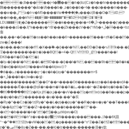
�>�,B�����j+t�޲���h�)bz{Cz�h��hr�������V��O��,����^j۫z�á'(�f�u�^r�b�w�
隝��������^�ǿz�讷���b� ,z�b��b�+t� ��z����m���-
��w��ڶ*' a�I=v�M5����Vޱ�]����ש���z{B��O�7 dD,?
��m��ږ��k%-��j���+�������*'��52H@�2�`!��
LDU����r�ݱ�Z��������k���y͇��i�+ڵ�6>�����jך���!
�k���zǜ��J{*k���y�^rB'���jZk���zV��(^rM)�+ڵ����+bz�k���z�)�+ڵ�rnnX�~�ܶ*'r�
춻
��,��+�G���sa��h��a��6>���������+zҞ�G���
zw�j׀���!
�a��,
��zwi�)�r.�X��۫�˫�ǭ��\�%,��DD�D��ԅk��
'Z���r����\��lz�)��BQ�=4�-Q VD_j[r���h��!
DK8��H�DD�X�}
�ly˫�ǭ��\�%,��L�9D��˫�ǭ��\�%,����9b��8�k�
涶�w]��kkjwt۞f���wM��kkjwu۞?
�d��ܥz������ǫ~)�z�k�{ay�^�������m>$
�+ڵ���b�x,lw�u�솋-
�����I�������O^��<����Od�����azz��&���w]4�
�����Ǣ�a��@qǩ�ױ��m�V��X�jب��a�i~�iZ��bq�b��Z��)���ھ'♨
������z�Kjx.j�jx,j��ʶ�vV���q�mw(v)��8�u��jכ�&��ਞ��f�j�
��y�b�yz������ �u�'��.��^�笶
�Ry�^��Cz�]�˦z{Ry�^��L�קj��jגy�^��R�ק�w�y�^��T���I�<-
O��&jzi�^ ��\Z+���y�h��b���t��*'��-
�x>�b���t�¢�"z�]��ئzkkjwu�O}
���Wnf�h^ƶ�v���׬קrW����y������ݢf��6Қ⽫
^~�ܶ*'��Z(tv�vW�j��,�g���ij�l��^o*Z��Z�Z������ݥ�a�����֫����a��)���q�!y�����W������ky�r��.�*�z��j
z�"�ڝ�&u�Z��-��,��k}�lz����˫�����涶�v歆