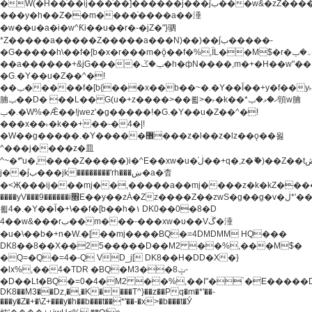
�W(�H��֫��ij���֫��]������j���۫jب���w&�zZ�����i�<�]4���y�Z�Ǯ�[Z����-
���y�h��Z��m����֫����a��涶
�w��u�a�i�w^Ƙi��u��r�-�jZ�"}驷
*Z�����a�����Z�����a���N)��)��۫jب�����-
�G�����h\��f�[b�x�r���m�ǭ��f�%,ÏL��M$�r�܅�ݕ�&���rب��m���-
��a������+&jG����ݕ�ڱ�h�фN����,m�+�H��w"��!
�G.�Y��ؚu�Z��^�!
��ݕ�����f�[b{���x��b��~�.�Y��آ��+y�f��y˫���w�w
腩ݕ��D� ��L�� G(u�+z����>��뢻>�˫�k��*ޚ�ޅ�ݕ顊w腩
ݕ�.�W%�Ǣ��!jwez'�g�����!�G.�Y��ؚu�Z��^�!
���x��˫�k��+��-�4�|!
�W��g�����.�Y��؜���޶���z�l��z�lz��ǫ��욇
^���j����z�⽫
^~�ܶ*'u�,����Z�����)i�^E��xw�u�ڶ֜��+q�,z�ޮ�)��Z��tۆ��ڞ����z�����*Z�Ǭ[ږ'GM3ۺױ������rG�t#��g����j����jk-
j��۫jب���jk��������'rh���ښ�a�杳
�<Җ���ij���mj��,�����a��mj����z�k�kZ�����jx��z���4���
����yV���9������i׫E��y��zȦ�Zz����Z��zwS�g��g�v�ڶ*'��z�l��
뢻4�.�Y��آ�+\��f�[b��h�١ DK0��0�8�D
4��w&���rب��m���-���xw�u��Vڱ�涶
�u�\��b�+n�W.�[��mj����BQ�=4DMDMM HQ���
DK8��8��X��25�����D��M2 ��%,���M$�
�Q=�Q�=4�-Q VD_j[ DK8��H�DD�X�}
�lx%,��4�TDR �BQ�M3��8ݓ-
�D��Lt�
BQ�=0�4�M2 ��%,��I"�`�E�����D��M$�TDH��I7ږǂQ�=1�
DK8��M3��Dz,�,�K����T^}��z��Pq�m�*'��-
���y�Z�+�\Z+���y�h��b���t��*'��-�x>�b���t�Ӯ