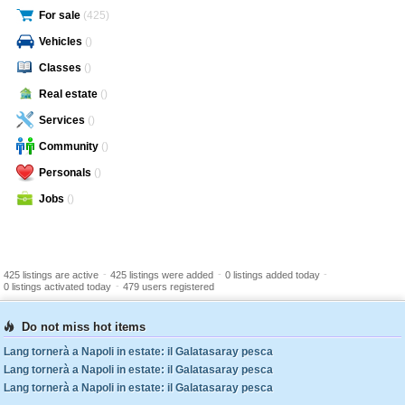
For sale
(425)
Vehicles
()
Classes
()
Real estate
()
Services
()
Community
()
Personals
()
Jobs
()
-
-
-
425 listings are active
425 listings were added
0 listings added today
-
0 listings activated today
479 users registered
Do not miss hot items
Lang tornerà a Napoli in estate: il Galatasaray pesca
Lang tornerà a Napoli in estate: il Galatasaray pesca
Lang tornerà a Napoli in estate: il Galatasaray pesca