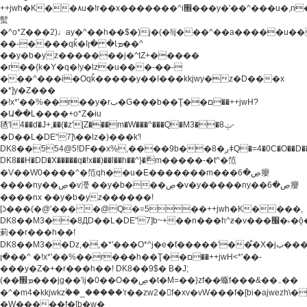
++jwh�K��٨u�!r��x�������^i׫���y�'��^���u�,n�u������y�^��h�ץ�
蟚
�^o*Z���2)♩ay�^��h��$�)j�(�!ij���^��a�����u��
��-����qǩ�Iܡا� �ן��^
��y�b�yz�������j�^tZ+�����
�r��{k�Y�q�!y�lz�u���-��-
���^���i�Oqǩ�����y��I���kkjwy�z�D���x
�*]y�Z���
�!x*'��%��r��y�rب�G���b��Ţ��ם��++jwH?
�Ա��L����+o*Z�ɨu
毢'l4��d�J+,��(�z'[Z���m�W���^���Q�M3��8ݓ-
�D��L�DE"7]\��lz�)���k'!
DK8��554@5!DF��x%,����9b��8�ږǂQ�=4�0C�O��D��L#�4@�L�9D�
DK8��H�DD�X
�����q�!x��)��l��h��^}�ޮm�����-�t^�笵
�V��W0����^�笵qh��u�E�������m���ڝ�6癭
����ny��ڝ�v瀅 ��y�b���ڝ�v�y�����ny��ڝ�6癭
����nx ��y�b�yz������!
[ʖ���(�@'��� �@Q�=5��++jwh�K����,
DK8��M3��8ДD��L�DE"7]b~+��n���h^ƶ�v���׬�˫�ǭ��\�%,��<
䓶��r���h��!
DK8��M3��Dz,�,�*'���O*^j�e�ƭ�����'��֩�X�jب����qǩ�Iܡا�
�ן��^ �!x*'��%��r���h��Ţ��ם��++jwH<*'��-
���y�Z�+�r���h��! DK8��9$� B�J;
(��ܡ׮���jg��'ij�0��O��ڝ�t�M=��}zf��蝂f���&��܅��
�^�m4�kkjwkz۫��_�����'r��zw2�f�xv�vW���f�[bi�ajwezh\
�W�����f�[b�w�