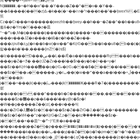
炖'����++jwH<%,��Q!a
N{������܅�+�H��w"��.�Y��ؚu�Z��^��v�.�Y��؞
��&����)���z)ߡ˫�k��(�~��i١r�^r���b��"��!jwex%,�E8t�<#��{Jު
笶
Ͼz��Ͼr���m������jwezhb��!jwey˫��h��~�Z��^��b��
뢻&�ק�Ymj����z�⽫
^~�ܶ*'u�,M�ij���֫��ij���֫��i��ij����+��������j���۫jب���w.���s)����jk-
���v���JZ�ǝ���z�嵪�z�h��Z�ǝ��-
���zקu8�zئ{�n��b�w(�w��*'�K(rG��b��b��u8�{b��(�{l����(�˫����ئy��N)���$~���^�,��+��
랇���k�'��,����ǭnZ�)ಇ$}
�lz�����D���ڝ��L��ֹǢ�a��k������Rǫ���b���v���������zZ�Zt*'��-
���y�Z�+ޮz� ��(rJZ�Zv���l��$r��y�b�{>��+y�!
��$z��K(rH���޲��q�(rGޡ�(rGܖ���$�{����l����lj�������,���ˬ���M4��+y�!
��$z���ܖ������ܢy�rب��(�w��*'�֫��a��i��i�+ڵ���b�w]�����jk-
j����jk-
j���+���jk)��y�۫jب���jk������Җ���R�7�j�������l�7��n)j�v���
뫖֫
��a��ij�v,�֫��^����b������i���,������\
����$z�޶��z��&���\��y@ϲ�$z�!
�W��g�����Z��)z{,���v���띡
��z�ZrG�J,޲�$z���h��$z�Z��ZrG�J,��,��+�����l�
蟥�$z�5�M4��^z�t�K(rG�rZ,z���kz۫�����l��$z�-
j��,��+��⽫^~�ܶ*'~)^E来�a���籊
�l��a���i֛��Z�(�ק���z�r��z{l��a��n�w(�ק���{���y�'����,޲��zw(�ק�����������ޮ�+
����i���k���y��rب���yj��Z�(�ק�ל�םm��^r�^r��z{b}
��z��r��z{l��au�(u�_j[��n�{.qǬ���z������ȳz�k���y�y�޶��z��&���p�+^~)^�