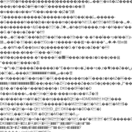
�W(�H��֫��ij���֫��]������j���۫jب���w&�zZ�����i�<�]4���y�Z�Ǯ�[Z����-
���y�h��Z��m����֫����a��涶
�w��u�a�i�w^Ƙi��u��r�-�jZ�"}驷
*Z�����a�����Z�����a���N)��)��۫jب�����-
�G�����h\��f�[b�x�r���m�ǭ��f�%,ÏL��M$�r�܅�ݕ�&���rب��m���-
��a������+&jG����ݕ�ڱ�h�фN����,m�+�H��w"��!
�G.�Y��ؚu�Z��^�!
��ݕ�����f�[b{���x��b��~�.�Y��آ��+y�f��y˫���w�w
腩ݕ��D� ��L�� G(u�+z����>��뢻>�˫�k��*ޚ�ޅ�ݕ顊w腩
ݕ�.�W%�Ǣ��!jwez'�g�����!�G.�Y��ؚu�Z��^�!
���x��˫�k��+��-�4�|!
�W��g�����.�Y��؜���޶���z�l��z�lz��ǫ��욇
^���j����z�⽫
^~�ܶ*'u�,����Z�����)i�^E��xw�u�ڶ֜��+q�,z�ޮ�)��Z��tۆ��ڞ����z�����*Z�Ǭ[ږ'GM3ۺױ������rG�t#��g����j����jk-
j��۫jب���jk��������'rh���ښ�a�杳
�<Җ���ij���mj��,�����a��mj����z�k�kZ�����jx��z���4���
����yV���9������i׫E��y��zȦ�Zz����Z��zwS�g��g�v�ڶ*'��z�l��
뢻4�.�Y��آ�+\��f�[b��h�١ DK0��0�8�D
4��w&���rب��m���-���xw�u��Vڱ�涶
�u�\��b�+n�W.�[��mj����BQ�=4DMDMM HQ���
DK8��8��X��25�����D��M2 ��%,���M$�
�Q=�Q�=4�-Q VD_j[ DK8��H�DD�X�}
�lx%,��4�TDR �BQ�M3��8ݓ-
�D��Lt�
BQ�=0�4�M2 ��%,��I"�`�E�����D��M$�TDH��I7ږǂQ�=1�
DK8��M3��Dz,�,�K����T^}��z��Pq�m�*'��-
���y�Z�+�\Z+���y�h��b���t��*'��-�x>�b���t�Ӯ