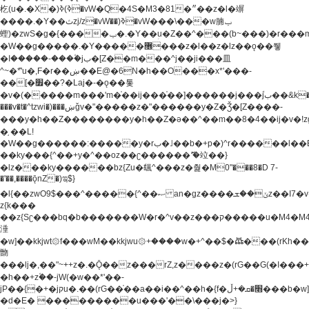
杚(u�.�X�)ߢ)ߢ�vW�Q�4S�M3�81�״��z�l�竮
����.�Y��ثzj/z�vW��)ߢ�vW���\���w腩ݕ
蟶)�zwS�g�{����ݕ�.�Y��ؚu�Z��^���(b~���)�r���m�ǥy�f�M4�'�z����6�M+z����4��^z���L!
�W��g�����.�Y��؜���޶���z�l��z�lz��ǫ��쮛
�ا�����-����۫jب�[Z��m���^j��ji���⽫
^~�ܶ*'u�,F�r��ښ��E@�6N�h��O���x*'���-
��[�׿��?�Laj�-�ǫ��톷
�v�(�����m���'m�֫��ij���֫��]������j���۫jب��&k��y����jk-
���v�t�^tzwi�)���ښǧv�"�����z�"������y�Z�Ǯ�[Z����-
���y�h��Z��������y�h��Z�ǝ��^��m��8�4��ij�v�!zg���a�
�֥ ��L!
�W��g������:�����y�rب�˩��b�+p�)^r������l��B�y�g�����v�,��%��h��-
��ky���{^��+y�^��oz��ʗ������ޮ'�竝��}
�lz���ky������bz{Zu�颻^���z�춽�M0"���8�D 7-
�'��,����ǭnZ�)ಇ$}
�l{��zwO9$���^�����{^��ޞ an�gz����ݶ��ܫz��I7�v�"���L��ֹ�z���h���ꔱ���������ݢe,z�
z{k���
��z{Sʗ���bq�b��� ����W�r�^v��z���ק�����u�M4�M4ҹ�z�q�m���z���w��*'��jX�z��z�Ţ��ם�
涶
�w]��kkjwt۞f���wM��kkjwu۞+����w�+^��$�ꬡ���(rKh��B�y�
朆
���lj�,��"~++z�.�Ǭ��z���rZ,z����z�(rG��G(�ا���+^��$��$z������nz�(rG���^z�_���r(rG���,}
�h��+z۫��-jW(�w��*'��-
jP��{�+�jקu�.��(rG��֫��a��i��^��h�{f�׫�ܩ�+ڵ���b�w]���n��jk?
�d�E� ���������u���'��\���j�>}