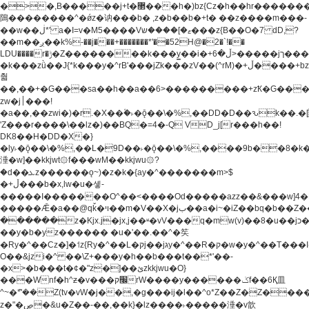
�>�,B�����j+t�޲���h�)bz{Cz�h��hr�������V��O��,����^j۫z�á'(�f�u�^r�b�w�
隝��������^�ǿz�讷���b� ,z�b��b�+t� ��z����m���-
��w��ڶ*' a�I=v�M5����Vޱ�]����ש���z{B��O�7 dD,?
��m��ږ��k%-��j���+�������*'��52H@�2�`!��
LDU����r�ݱ�Z��������k���y͇��i�+ڵ�6>�����jך���!
�k���zǜ��J{*k���y�^rB'���jZk���zV��(^rM)�+ڵ����+bz�k���z�)�+ڵ�rnnX�~�ܶ*'r�
춻
��,��+�G���sa��h��a��6>���������+zҞ�G���
zw�j׀���!
�a��,
��zwi�)�r.�X��۫�˫�ǭ��\�%,��DD�D��ԅk��
'Z���r����\��lz�)��BQ�=4�-Q VD_j[r���h��!
DK8��H�DD�X�}
�ly˫�ǭ��\�%,��L�9D��˫�ǭ��\�%,����9b��8�k�
涶�w]��kkjwt۞f���wM��kkjwu۞?
�d��ܥz������ǫ~)�z�k�{ay�^�������m>$
�+ڵ���b�x,lw�u�솋-
�����I�������O^��<����Od�����azz��&���w]4�
�����Ǣ�a��@qǩ�ױ��m�V��X�jب��a�i~�iZ��bq�b��Z��)���ھ'♨
������z�Kjx.j�jx,j��ʶ�vV���q�mw(v)��8�u��jכ�&��ਞ��f�j�
��y�b�yz������ �u�'��.��^�笶
�Ry�^��Cz�]�˦z{Ry�^��L�קj��jגy�^��R�ק�w�y�^��T���I�<-
O��&jzi�^ ��\Z+���y�h��b���t��*'��-
�x>�b���t�¢�"z�]��ئzkkjwu�O}
���Wnf�h^ƶ�v���׬קrW����y������ݢf��6Қ⽫
^~�ܶ*'��Z(tv�vW�j��,�g���ij�l��^o*Z��Z�Z������ݥ�a�����֫����a��)���q�!y�����W������ky�r��.�*�z��j
z�"�ڝ�&u�Z��-��,��k}�lz����˫�����涶�v歆