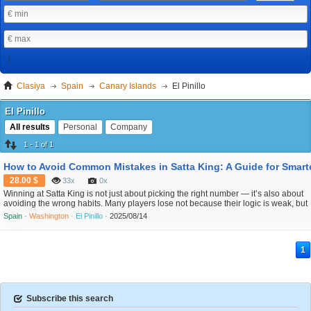
Clasiya
Spain
Canary Islands
El Pinillo
El Pinillo
All results
Personal
Company
1 - 1 of 1
28.00 $
33x
0x
Winning at Satta King is not just about picking the right number — it’s also about
avoiding the wrong habits. Many players lose not because their logic is weak, but
because their approach is undisciplined. Overconfidence, emotional decisions, a
Spain ·
Washington ·
El Pinillo ·
2025/08/14
poor planning often lead to avoidable losses. This article outlines the most comm
mistakes Satta King...
1
Subscribe this search