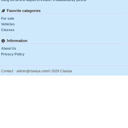
Lang tornerà a Napoli in estate: il Galatasaray pesca
Favorite categories
For sale
Vehicles
Classes
Information
About Us
Privacy Policy
.
Contact
admin@clasiya.com
© 2026 Clasiya