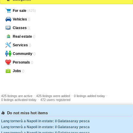
For sale
(425)
Vehicles
()
Classes
()
Real estate
()
Services
()
Community
()
Personals
()
Jobs
()
-
-
-
425 listings are active
425 listings were added
0 listings added today
-
0 listings activated today
472 users registered
Do not miss hot items
Lang tornerà a Napoli in estate: il Galatasaray pesca
Lang tornerà a Napoli in estate: il Galatasaray pesca