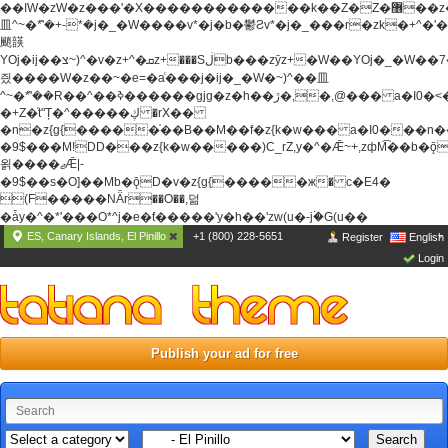
��ߊW�zW�z���'�X�������������k��Z�Z�޶��z��&���]zW�y��z�
⽫^~�ܶ*'�+-*�j�_�W����v*�j�b�鬱Ƨv*�j�_���r�zk�+^�'�
颵韺
YOj�ij��צ~)^�v�z+^�ܩz+���Sڶb���zȳz+�W��YOj�_�W��7��YOj�t���˛��
즸����W�z��~�e=�aⷭ���j�ij�_�W�~)^��⽫
^~�ܶ*'��R��^��ߢ������gjg�z�h��ڙ�,
�,@��� a�I0�<
�+Z�֫t"Ț�^�����ڮ �rX��
�n�z{g{�����֫��B��M��f�z{k�w��� a�I0���n��YhrAb��2�
�9$���M!DD���z{k�w�����)C_rZ,y�^�Ǣ~+,zфM͡��b�
욁����ޖǢ|-
�9$��s�O]��Mb�ǭD�v�z{g{�����ж� c�E4�
(F�����ΝǞr��O��,덞
�ǡy�^�*'���O*^j�e�ƭ�����'y�h��'zw(u�-j۬�G(u��
ES, Canary Islands, El Pinillo
+1 (800) 228-5651
Register
English
Login
Publish your ad for free
Search