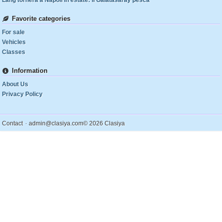
Lang tornerà a Napoli in estate: il Galatasaray pesca
Favorite categories
For sale
Vehicles
Classes
Information
About Us
Privacy Policy
.
Contact
admin@clasiya.com
© 2026 Clasiya