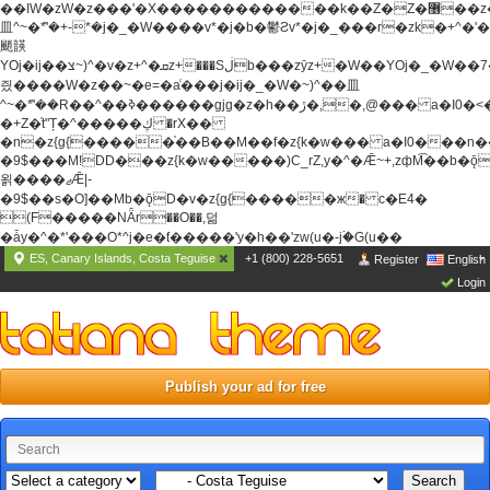
��ߊW�zW�z���'�X�������������k��Z�Z�޶��z��&���]zW�y��z�
⽫^~�ܶ*'�+-*�j�_�W����v*�j�b�鬱Ƨv*�j�_���r�zk�+^�'�
颵韺
YOj�ij��צ~)^�v�z+^�ܩz+���Sڶb���zȳz+�W��YOj�_�W��7��YOj�t���˛��
즸����W�z��~�e=�aⷭ���j�ij�_�W�~)^��⽫
^~�ܶ*'��R��^��ߢ������gjg�z�h��ڙ�,
�,@��� a�I0�<
�+Z�֫t"Ț�^�����ڮ �rX��
�n�z{g{�����֫��B��M��f�z{k�w��� a�I0���n��YhrAb��2�
�9$���M!DD���z{k�w�����)C_rZ,y�^�Ǣ~+,zфM͡��b�
욁����ޖǢ|-
�9$��s�O]��Mb�ǭD�v�z{g{�����ж� c�E4�
(F�����ΝǞr��O��,덞
�ǡy�^�*'���O*^j�e�ƭ�����'y�h��'zw(u�-j۬�G(u��
ES, Canary Islands, Costa Teguise
+1 (800) 228-5651
Register
English
Login
Publish your ad for free
Search