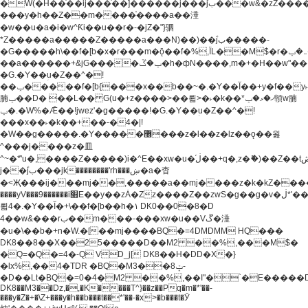
�W(�H��֫��ij���֫��]������j���۫jب���w&�zZ�����i�<�]4���y�Z�Ǯ�[Z����-
���y�h��Z��m����֫����a��涶
�w��u�a�i�w^Ƙi��u��r�-�jZ�"}驷
*Z�����a�����Z�����a���N)��)��۫jب�����-
�G�����h\��f�[b�x�r���m�ǭ��f�%,ÏL��M$�r�܅�ݕ�&���rب��m���-
��a������+&jG����ݕ�ڱ�h�фN����,m�+�H��w"��!
�G.�Y��ؚu�Z��^�!
��ݕ�����f�[b{���x��b��~�.�Y��آ��+y�f��y˫���w�w
腩ݕ��D� ��L�� G(u�+z����>��뢻>�˫�k��*ޚ�ޅ�ݕ顊w腩
ݕ�.�W%�Ǣ��!jwez'�g�����!�G.�Y��ؚu�Z��^�!
���x��˫�k��+��-�4�|!
�W��g�����.�Y��؜���޶���z�l��z�lz��ǫ��욇
^���j����z�⽫
^~�ܶ*'u�,����Z�����)i�^E��xw�u�ڶ֜��+q�,z�ޮ�)��Z��tۆ��ڞ����z�����*Z�Ǭ[ږ'GM3ۺױ������rG�t#��g����j����jk-
j��۫jب���jk��������'rh���ښ�a�杳
�<Җ���ij���mj��,�����a��mj����z�k�kZ�����jx��z���4���
����yV���9������i׫E��y��zȦ�Zz����Z��zwS�g��g�v�ڶ*'��z�l��
뢻4�.�Y��آ�+\��f�[b��h�١ DK0��0�8�D
4��w&���rب��m���-���xw�u��Vڱ�涶
�u�\��b�+n�W.�[��mj����BQ�=4DMDMM HQ���
DK8��8��X��25�����D��M2 ��%,���M$�
�Q=�Q�=4�-Q VD_j[ DK8��H�DD�X�}
�lx%,��4�TDR �BQ�M3��8ݓ-
�D��Lt�
BQ�=0�4�M2 ��%,��I"�`�E�����D��M$�TDH��I7ږǂQ�=1�
DK8��M3��Dz,�,�K����T^}��z��Pq�m�*'��-
���y�Z�+�\Z+���y�h��b���t��*'��-�x>�b���t�Ӯ