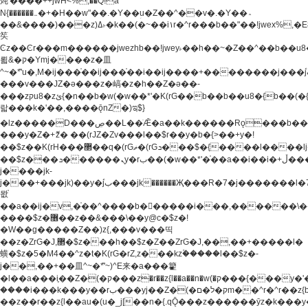
炖'����++jwH<%,��Q!a
N{������܅�+�H��w"��.�Y��ؚu�Z��^��v�.�Y��؞
��&����)���z)ߡ˫�k��(�~��i١r�^r���b��"��!jwex%,�E8t�<#��{Jު
笶
Ͼz��Ͼr���m������jwezhb��!jwey˫��h��~�Z��^��b��
뢻&�ק�Ymj����z�⽫
^~�ܶ*'u�,M�ij���֫��ij���֫��i��ij����+��������j���۫jب���w.���s)����jk-
���v���JZ�ǝ���z�嵪�z�h��Z�ǝ��-
���zקu8�zئ{�n��b�w(�w��*'�K(rG��b��b��u8�{b��(�{l����(�˫����ئy��N)���$~���^�,��+��
랇���k�'��,����ǭnZ�)ಇ$}
�lz�����D���ڝ��L��ֹǢ�a��k������Rǫ���b���v���������zZ�Zt*'��-
���y�Z�+ޮz� ��(rJZ�Zv���l��$r��y�b�{>��+y�!
��$z��K(rH���޲��q�(rGޡ�(rGܖ���$�{����l����lj�������,���ˬ���M4��+y�!
��$z���ܖ������ܢy�rب��(�w��*'�֫��a��i��i�+ڵ���b�w]�����jk-
j����jk-
j���+���jk)��y�۫jب���jk������Җ���R�7�j�������l�7��n)j�v���
뫖֫
��a��ij�v,�֫��^����b������i���,������\
����$z�޶��z��&���\��y@ϲ�$z�!
�W��g�����Z��)z{,���v���띡
��z�ZrG�J,޲�$z���h��$z�Z��ZrG�J,��,��+�����l�
蟥�$z�5�M4��^z�t�K(rG�rZ,z���kz۫�����l��$z�-
j��,��+��⽫^~�ܶ*'~)^E来�a���籊
�l��a���i֛��Z�(�ק���z�r��z{l��a��n�w(�ק���{���y�'����,޲��zw(�ק�����������ޮ�+
����i���k���y��rب���yj��Z�(�ק�ל�םm��^r�^r��z{b}
��z��r��z{l��au�(u�_j[��n�{.qǬ���z������ȳz�k���y�y�޶��z��&���p�+^~)^�