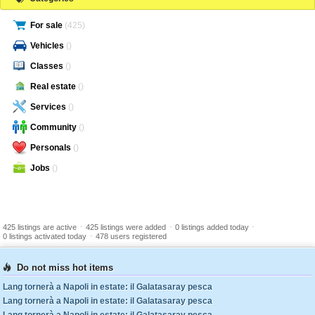
For sale
(425)
Vehicles
()
Classes
()
Real estate
()
Services
()
Community
()
Personals
()
Jobs
()
-
-
-
425 listings are active
425 listings were added
0 listings added today
-
0 listings activated today
478 users registered
Do not miss hot items
Lang tornerà a Napoli in estate: il Galatasaray pesca
Lang tornerà a Napoli in estate: il Galatasaray pesca