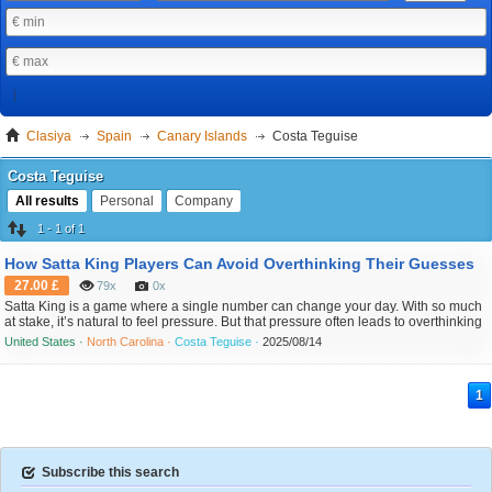
Clasiya
Spain
Canary Islands
Costa Teguise
Costa Teguise
All results
Personal
Company
1 - 1 of 1
How Satta King Players Can Avoid Overthinking Their Guesses
27.00 £
79x
0x
Satta King is a game where a single number can change your day. With so much
at stake, it’s natural to feel pressure. But that pressure often leads to overthinking
— the mental trap that causes many players to second-guess their strategies,
United States ·
North Carolina ·
Costa Teguise ·
2025/08/14
change their number at the last minute, or keep guessing more and more. In this
article, we’ll explore what o...
1
Subscribe this search