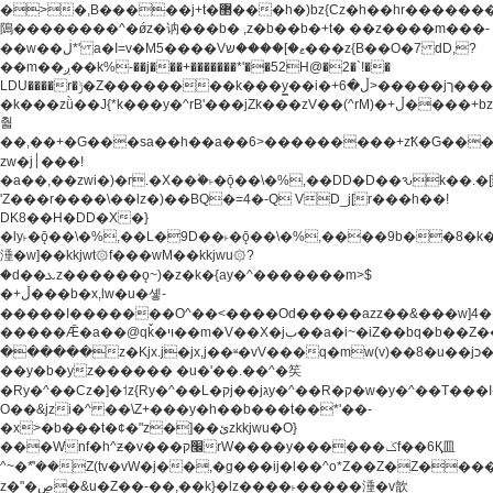
�>�,B�����j+t�޲���h�)bz{Cz�h��hr�������V��O��,����^j۫z�á'(�f�u�^r�b�w�
隝��������^�ǿz�讷���b� ,z�b��b�+t� ��z����m���-
��w��ڶ*' a�I=v�M5����Vޱ�]����ש���z{B��O�7 dD,?
��m��ږ��k%-��j���+�������*'��52H@�2�`!��
LDU����r�ݱ�Z��������k���y͇��i�+ڵ�6>�����jך���!
�k���zǜ��J{*k���y�^rB'���jZk���zV��(^rM)�+ڵ����+bz�k���z�)�+ڵ�rnnX�~�ܶ*'r�
춻
��,��+�G���sa��h��a��6>���������+zҞ�G���
zw�j׀���!
�a��,
��zwi�)�r.�X��۫�˫�ǭ��\�%,��DD�D��ԅk��
'Z���r����\��lz�)��BQ�=4�-Q VD_j[r���h��!
DK8��H�DD�X�}
�ly˫�ǭ��\�%,��L�9D��˫�ǭ��\�%,����9b��8�k�
涶�w]��kkjwt۞f���wM��kkjwu۞?
�d��ܥz������ǫ~)�z�k�{ay�^�������m>$
�+ڵ���b�x,lw�u�솋-
�����I�������O^��<����Od�����azz��&���w]4�
�����Ǣ�a��@qǩ�ױ��m�V��X�jب��a�i~�iZ��bq�b��Z��)���ھ'♨
������z�Kjx.j�jx,j��ʶ�vV���q�mw(v)��8�u��jכ�&��ਞ��f�j�
��y�b�yz������ �u�'��.��^�笶
�Ry�^��Cz�]�˦z{Ry�^��L�קj��jגy�^��R�ק�w�y�^��T���I�<-
O��&jzi�^ ��\Z+���y�h��b���t��*'��-
�x>�b���t�¢�"z�]��ئzkkjwu�O}
���Wnf�h^ƶ�v���׬קrW����y������ݢf��6Қ⽫
^~�ܶ*'��Z(tv�vW�j��,�g���ij�l��^o*Z��Z�Z������ݥ�a�����֫����a��)���q�!y�����W������ky�r��.�*�z��j
z�"�ڝ�&u�Z��-��,��k}�lz����˫�����涶�v歆