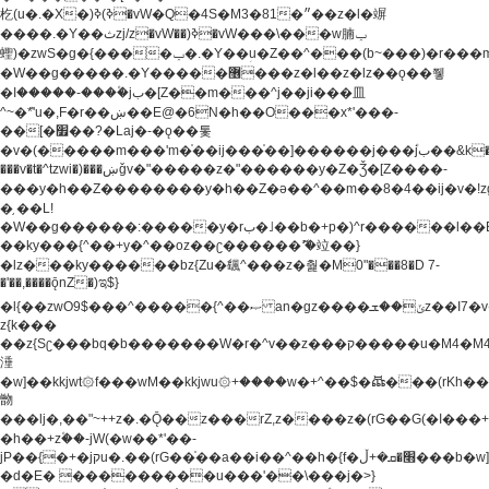
杚(u�.�X�)ߢ)ߢ�vW�Q�4S�M3�81�״��z�l�竮
����.�Y��ثzj/z�vW��)ߢ�vW���\���w腩ݕ
蟶)�zwS�g�{����ݕ�.�Y��ؚu�Z��^���(b~���)�r���m�ǥy�f�M4�'�z����6�M+z����4��^z���L!
�W��g�����.�Y��؜���޶���z�l��z�lz��ǫ��쮛
�ا�����-����۫jب�[Z��m���^j��ji���⽫
^~�ܶ*'u�,F�r��ښ��E@�6N�h��O���x*'���-
��[�׿��?�Laj�-�ǫ��톷
�v�(�����m���'m�֫��ij���֫��]������j���۫jب��&k��y����jk-
���v�t�^tzwi�)���ښǧv�"�����z�"������y�Z�Ǯ�[Z����-
���y�h��Z��������y�h��Z�ǝ��^��m��8�4��ij�v�!zg���a�
�֥ ��L!
�W��g������:�����y�rب�˩��b�+p�)^r������l��B�y�g�����v�,��%��h��-
��ky���{^��+y�^��oz��ʗ������ޮ'�竝��}
�lz���ky������bz{Zu�颻^���z�춽�M0"���8�D 7-
�'��,����ǭnZ�)ಇ$}
�l{��zwO9$���^�����{^��ޞ an�gz����ݶ��ܫz��I7�v�"���L��ֹ�z���h���ꔱ���������ݢe,z�
z{k���
��z{Sʗ���bq�b��� ����W�r�^v��z���ק�����u�M4�M4ҹ�z�q�m���z���w��*'��jX�z��z�Ţ��ם�
涶
�w]��kkjwt۞f���wM��kkjwu۞+����w�+^��$�ꬡ���(rKh��B�y�
朆
���lj�,��"~++z�.�Ǭ��z���rZ,z����z�(rG��G(�ا���+^��$��$z������nz�(rG���^z�_���r(rG���,}
�h��+z۫��-jW(�w��*'��-
jP��{�+�jקu�.��(rG��֫��a��i��^��h�{f�׫�ܩ�+ڵ���b�w]���n��jk?
�d�E� ���������u���'��\���j�>}