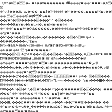
++jwh�K��٨u�!r��x�������^i׫���y�'��^���u�,n�u������y�^��h�ץ�
蟚
�^o*Z���2)♩ay�^��h��$�)j�(�!ij���^��a�����u��
��-����qǩ�Iܡا� �ן��^
��y�b�yz�������j�^tZ+�����
�r��{k�Y�q�!y�lz�u���-��-
���^���i�Oqǩ�����y��I���kkjwy�z�D���x
�*]y�Z���
�!x*'��%��r��y�rب�G���b��Ţ��ם��++jwH?
�Ա��L����+o*Z�ɨu
毢'l4��d�J+,��(�z'[Z���m�W���^���Q�M3��8ݓ-
�D��L�DE"7]\��lz�)���k'!
DK8��554@5!DF��x%,����9b��8�ږǂQ�=4�0C�O��D��L#�4@�L�9D�
DK8��H�DD�X
�����q�!x��)��l��h��^}�ޮm�����-�t^�笵
�V��W0����^�笵qh��u�E�������m���ڝ�6癭
����ny��ڝ�v瀅 ��y�b���ڝ�v�y�����ny��ڝ�6癭
����nx ��y�b�yz������!
[ʖ���(�@'��� �@Q�=5��++jwh�K����,
DK8��M3��8ДD��L�DE"7]b~+��n���h^ƶ�v���׬�˫�ǭ��\�%,��<
䓶��r���h��!
DK8��M3��Dz,�,�*'���O*^j�e�ƭ�����'��֩�X�jب����qǩ�Iܡا�
�ן��^ �!x*'��%��r���h��Ţ��ם��++jwH<*'��-
���y�Z�+�r���h��! DK8��9$� B�J;
(��ܡ׮���jg��'ij�0��O��ڝ�t�M=��}zf��蝂f���&��܅��
�^�m4�kkjwkz۫��_�����'r��zw2�f�xv�vW���f�[bi�ajwezh\
�W�����f�[b�w�