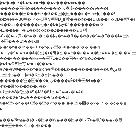
z�)��BQ�=4�-Q VD_j[r���h��! DK8��H�DD�X�}
�����m>$
-�t^�笵�V��W0����^�笵qh��u�E�������m���ڝ�6癭