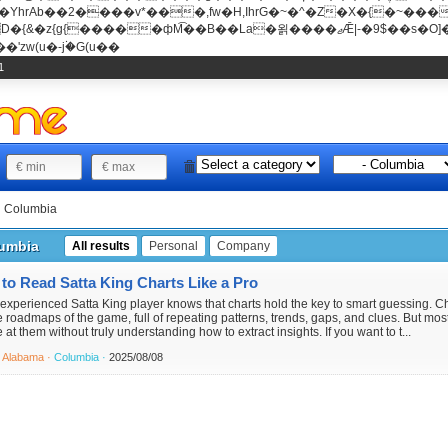
���v*���,fw�H,IhrG�~�^�Z�X�{�~������(E�8"��+�ן���*b
��La�욁����ޖǢ|-�9$��s�O]��Mb�ǭD�v�z{g{�����ж� c�E4�
'zw(u�-j۬�G(u��
1
Columbia
umbia
All results
Personal
Company
to Read Satta King Charts Like a Pro
experienced Satta King player knows that charts hold the key to smart guessing. C
e roadmaps of the game, full of repeating patterns, trends, gaps, and clues. But mos
 at them without truly understanding how to extract insights. If you want to t...
·
Alabama ·
Columbia ·
2025/08/08