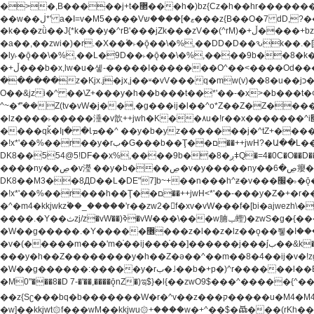
�>�,B�����j+t�޲���h�)bz{Cz�h��hr�������V��O��,����^j۫z�á'(�f�u�^r�b�w�隝��������^�ǿz�讷���b� ,z�b��b�+t� ��z����m���-
��w��ڶ*' a�I=v�M5����Vޱ�]����ש���z{B��O�7 dD,?��m��ږ��k%-��j���+�������*'��52H@�2�`!�� LDU����r�ݱ�Z��������k���y͇��i�+ڵ�6>�����jך���!
�k���zǜ��J{*k���y�^rB'���jZk���zV��(^rM)�+ڵ����+bz�k���z�)�+ڵ�rnnX�~�ܶ*'r�춻��,��+�G���sa��h��a��6>���������+zҞ�G���j���m�+ zw�j׀���!
�a��,
��zwi�)�r.�X��۫�˫�ǭ��\�%,��DD�D��ԅk��.�
�ly˫�ǭ��\�%,��L�9D��˫�ǭ��\�%,����9b��8�k�
�+ڵ���b�x,lw�u�솋-�����I�������O^��<����Od�����azz��&���w]4�M=��}�����Ǣ�a��@qǩ�ױ��m�V��X�jب��a�i~�iZ��bq�b��Z��)���ھ'♨
������z�Kjx.j�jx,j��ʶ�vV���q�mw(v)��8�u��jכ�&��ਞ��f�j� ��y�b�yz������ �u�'��.��^�笶�Ry�^��Cz�]�˦z{Ry�^��L�קj��jגy�^��R�ק�w�y�^��T���I�<-
O��&jzi�^ ��\Z+���y�h��b���t��*'��-�x>�b���t�¢�"z�]��ئzkkjwu�O}���Wnf�h^ƶ�v���׬קrW
^~�ܶ*'��Z(tv�vW�j��,�g���ij�l��^o*Z��Z�Z������ݥ�a�����֫����a��)���q�!y�����W������ky�r��.�*�z��jib��ނ+-z�"�ڝ�&u�Z��
�lz����˫�����涶�v歆++jwh�K��٨u�!r��x�������^i׫���y�'��^���u�,n�u������y�^��h�ץ�蟚�^o*Z���2)♩ay�^��h��$�)j�(�!ij���^��a�����u���-��-
����qǩ�Iܡا� �ן��^ ��y�b�yz�������j�^tZ+����� �r��{k�Y�q�!y�lz�u���-��-���^���i�Oqǩ�����y��I���kkjwy�z�D���x �*]y�Z���
�!x*'��%��r��y�rب�G���b��Ţ��ם��++jwH?�Ա��L����+o*Z�ɨu毢'l4��d�J+,��(�z'[Z���m�W���^���Q�M3��8ݓ- �D��L�DE"7]\��lz�)���k'!
DK8��554@5!DF��x%,����9b
����ny��ڝ�v瀅 ��y�b���ڝ�v�y�����ny��ڝ�6癭����nx ��y�b�yz������![ʖ���(�@'��� �@Q�=5��++jwh�K����,
DK8��M3��8ДD��L�DE"7]b~+��n���h^ƶ�v���׬�˫�ǭ��\�%,��<䓶��r���h��! DK8��M3��Dz,�,�*'���O*^j�e�ƭ�����'��֩�X�jب����qǩ�Iܡا� �ן��^
�!x*'��%��r���h��Ţ��ם��++jwH<*'��-���y�Z�+�r���h��! DK8��9$� B�J;(��ܡ׮���jg��'ij�0��O��ڝ�t�M=��}zf��蝂f���&��܅��
�^�m4�kkjwkz۫��_�����'r��zw2�f�xv�vW���f�[bi�ajwezh\��vW�rhr���
����.�Y��ثzj/z�vW��)ߢ�vW���\���w腩ݕ蟶)�zwS�g�{����ݕ�.�Y��ؚu�Z��^���(b~���)�r���m�ǥy�f�M4�'�z����6�M+z����4��^z���L!
�W��g�����.�Y��؜���޶���z�l��z�lz��ǫ��쮛�ا�����-����۫jب�[Z��m���^j��ji���⽫^~�ܶ*'u�,F�r��ښ��E@�6N�h��O���x*'���-��[�׿��?�Laj�-�ǫ��톷
�v�(�����m���'m�֫��ij���֫��]������j���۫jب��&k��y����jk-���v�t�^tzwi�)���ښǧv�"�����z�"������y�Z�Ǯ�[Z����-
���y�h��Z��������y�h��Z�ǝ��^��m��8�4��ij�v�!zg���a��lzwS
�W��g������:�����y�rب�˩��b�+p�)^r������l��B�y�g�����v�,��%��h��-��ky���{^��+y�^��oz��ʗ������ޮ'�竝��}�lz���ky������bz{Zu�颻^���z�춽
�M0"���8�D 7-�'��,����ǭnZ�)ಇ$}�l{��zwO9$���^�����{^��ޞ an�gz����ݶ��ܫz��I7�v�"���L��ֹ�z���h���ꔱ���������ݢe,z� z{k��
��z{Sʗ���bq�b��� ����W�r�^v��z���ק�����u�M4�M4ҹ�z�q�m���z���w��*'��jX�z��z�Ţ��ם�涶
�w]��kkjwt۞f���wM��kkjwu۞+����w�+^��$�ꬡ���(rKh��B�y��