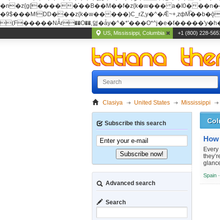
�n�z{g{�����֫��B��M��f�z{k�w��� a�I0���n��YhrAb��2�
�9$���M!DD���z{k�w�����)C_rZ,y�^�Ǣ~+,zфM͡��b�ǭD�{&�z{g{�����фM͡��B
(F�����ΝǞr��O��,덞�ǡy�^�*'���O*^j�e�ƭ�����'y�h��
US, Mississippi, Columbia
+1 (800) 228-565
Clasiya
United States
Mississippi
Col
Subscribe this search
How 
Every 
Subscribe now!
they’r
glance
Spain 
Advanced search
Search