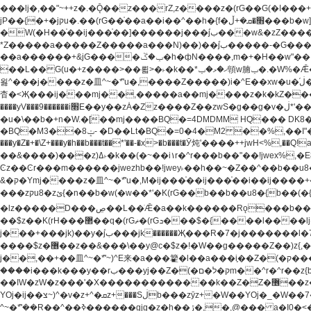
���lj�,��"~++z�.�Ǭ��z���rZ,z����z�(rG��G(�ا���+^��$��$z������nz�(rG���^z�_���r(rG���,}�h��+z۫��-jW(�w��*'��-
jP��{�+�jקu�.��(rG��֫��a��i��^��h�{f�׫�ܩ�+ڵ���b�w]���n��jk?�d�E� ���������u���'��\���j�>}
�W(�H��֫��ij���֫��]������j���۫jب���w&�zZ�����i�<�]4���y�Z�Ǯ�[Z����-���y�h��Z��m����֫����a��涶�w��u�a�i�w^Ƙi��u��r�-�jZ�"}驷
*Z�����a�����Z�����a���N)��)��۫jب�����-�G�����h\��f�[b�x�r���m�ǭ��f�%,ÏL��M$�r�܅�ݕ�&���rب��m���-
��a������+&jG����ݕ�ڱ�h�фN����,m�+�H��w"��!�G.�Y��ؚu�Z��^�!��ݕ�����f�[b{���x��b��~�.�Y��آ��+y�f��y˫���w�w腩ݕ��D�
��L�� G(u�+z����>��뢻>�˫�k��*ޚ�ޅ�ݕ顊w腩ݕ�.�W%�Ǣ��!jwez'�g�����!�G.�Y��ؚu�Z��^�!���x��˫�k��+��-�4�|!�W��g�����.�Y��؜���޶���z�l��z�lz��ǫ��
욇^���j����z�⽫^~�ܶ*'u�,����Z�����)i�^E��xw�u�ڶ֜��+q�,z�ޮ�)��Z��tۆ��ڞ����z�����*Z�Ǭ[ږ'GM3ۺױ������rG�t#��g����j����jk-j��۫jب���jk��������'rh���ښ�a�
杳�<Җ���ij���mj��,�����a��mj����z�k�kZ�����jx��z���4��
����yV���9������i׫E��y��zȦ�Zz����Z��zwS�g��g�v�ڶ*'��z�l��뢻4�.�Y��آ�+\��f�[b��h�١ DK0��0�8�D 4��w&���rب��m���-���xw�u��Vڱ�涶
�u�\��b�+n�W.�[��mj����BQ�=4DMDMM HQ��� DK
BQ�=0�4�M2 ��%,��I"�`�E�����D��M$�TDH��I7ږǂQ�=1
�BQ�M3��8ݓ- �D��Lt�
���y�Z�+�\Z+���y�h��b���t��*'��-�x>�b���t�Ӯ炖'����++jwH<%,��Q!a N{������܅�+�H��w"��.�Y��ؚu�Z��
��&����)���z)ߡ˫�k��(�~��i١r�^r���b��"��!jwex%,�E8t�<#��{Jު笶
Ͼz��Ͼr���m������jwezhb��!jwey˫��h��~�Z��^��b��
&�ק�Ymj����z�⽫^~�ܶ*'u�,M�ij���֫��ij���֫��i��ij����+��������j���۫jب���w.���s)����jk-���v���JZ�ǝ���z�嵪�z�h��Z�ǝ��-
���zקu8�zئ{�n��b�w(�w��*'�K(rG��b��b��u8�{b��(�{l����(�˫����ئy��N)���$~���^�,��+��랇���k�'��,����ǭnZ�)ಇ$}
�lz�����D���ڝ��L��ֹǢ�a��k������Rǫ���b���v���������zZ�Zt*'��-���y�Z�+ޮz� ��(rJZ�Zv���l��$r��y�b�{>��+y�!
��$z��K(rH���޲��q�(rGޡ�(rGܖ���$�{����l����lj�������,���ˬ���M4��+y�!��$z���ܖ������ܢy�rب��(�w��*'�֫��a��i��i�+ڵ���b�w]�����jk-j����jk-
j���+���jk)��y�۫jب���jk������Җ���R�7�j�������l�7��n)j�v���뫖֫��a��ij�v,�֫��^����b������i���,������\��xH4D�8"� H��
����$z�޶��z��&���\��y@ϲ�$z�!�W��g�����Z��)z{,���v���띡��z�ZrG�J,޲�$z���h��$z�Z��ZrG�J,��,��+�����l�蟥�$z�5�M4��^z�t�K(rG�rZ,z���kz۫�����l��$z�-
j��,��+��⽫^~�ܶ*'~)^E来�a���籊�l��a���i֛��Z�(�ק���z�r��z{l��a��n�w(�ק���{���y�'����,޲��zw(�ק�����������ޮ�+
����i���k���y��rب���yj��Z�(�ק�ל�םm��^r�^r��z{b}��z��r��z{l��au�(u�_j[��n�{.qǬ���z������ȳz�k���y�y�޶��z��&���p�+^~)^���jן�w-
��ߊW�zW�z���'�X�������������k��Z�Z�޶��z��&���]zW�y��z�⽫^~�ܶ*'�+-*�j�_�W����v*�j�b�鬱Ƨv*�j�_���r�zk�+^�'�颵韺
YOj�ij��צ~)^�v�z+^�ܩz+���Sڶb���zȳz+�W��YOj�_�W��7��YOj�t���˛��즸����W�z��~�e=�aⷭ���j�ij�_�W�~)^��⽫
�,@��� a�I0�<�S
^~�ܶ*'��R��^��ߢ������gjg�z�h��ڙ�,