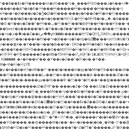
�^v�]6��+q�5�n)j�bjZ޲�'��+jxU�nz�����]6�/
8��8��X��25�����D��M2 ��%,���M$� �Q=�Q
�L�DE"4%,t�=QH���2� DK8��M3��Dz,�,�K����T^}��z��Pq�m�*'��-
^��v�.�Y��؞
u8�y˫�k��&�v�vW��i"~���)�r���m�ǥy�f�M4�b��b��
H@�2�a�����֜���g���?�+Z�֫t"Ț�^�����ڮ �rX��