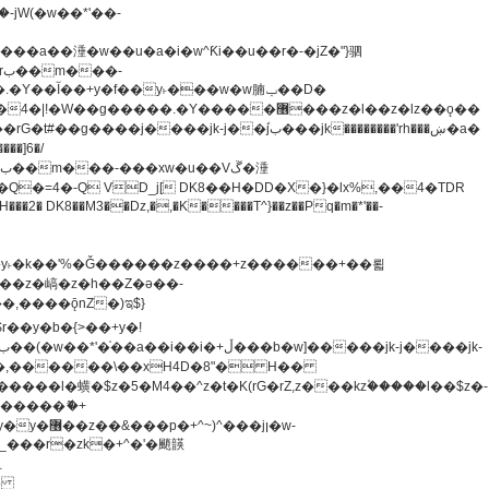
�=4�-Q VD_j[ DK8��H�DD�X�}�lx%,��4�TDR
u8�y˫�k��'%�Ǧ������z����+z������+��뢻