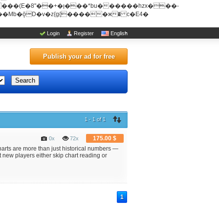
u������hzx���-
Login
Register
English
Publish your ad for free
Search
1 - 1 of 1
175.00 $
0x
72x
harts are more than just historical numbers —
t new players either skip chart reading or
1