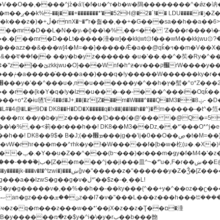
[��mr�D��L�N��y˫�ǭ��\�%,��<�� 'Z���r����\��l
�.�[��mr�D��Lt�
����涶�w]��kkjwt۞f���wM��kkjwu۞?�d��ܥz������ǫ~)�z�k�{ay�^��
����y������ݢf��6Қ⽫
-��,��k}
�����q�!x��)��l��h��^}�ޮm�����
��8�ږǂQ�=4�0C�O��D��L#�4@�L�9D� DK8��H�DD�X
m��^rhk�y� !�W�����f�[b�w�杚(u�.�X�)ߢ)ߢ�vW�Q�4S�M3�81�״��z�l�竮
�g��g�v�ڶ*'��$z�-�֥ ��L!
�
����ռ�z�$y�^i�\�y�rب��b���朆