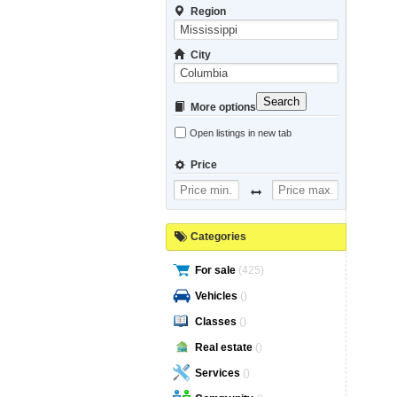
Region
City
Search
More options
Open listings in new tab
Price
Categories
For sale
(425)
Vehicles
()
Classes
()
Real estate
()
Services
()