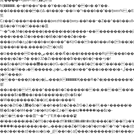
炖'����++jwH<%,��Q!a
N{������܅�+�H��w"��.�Y��ؚu�Z��^��v�.�Y��؞
��&����)���z)ߡ˫�k��(�~��i١r�^r���b��"��!jwex%,�E8t�<#��{Jު
笶
Ͼz��Ͼr���m������jwezhb��!jwey˫��h��~�Z��^��b��
뢻&�ק�Ymj����z�⽫
^~�ܶ*'u�,M�ij���֫��ij���֫��i��ij����+��������j���۫jب���w.���s)����jk-
���v���JZ�ǝ���z�嵪�z�h��Z�ǝ��-
���zקu8�zئ{�n��b�w(�w��*'�K(rG��b��b��u8�{b��(�{l����(�˫����ئy��N)���$~���^�,��+��
랇���k�'��,����ǭnZ�)ಇ$}
�lz�����D���ڝ��L��ֹǢ�a��k������Rǫ���b���v���������zZ�Zt*'��-
���y�Z�+ޮz� ��(rJZ�Zv���l��$r��y�b�{>��+y�!
��$z��K(rH���޲��q�(rGޡ�(rGܖ���$�{����l����lj�������,���ˬ���M4��+y�!
��$z���ܖ������ܢy�rب��(�w��*'�֫��a��i��i�+ڵ���b�w]�����jk-
j����jk-
j���+���jk)��y�۫jب���jk������Җ���R�7�j�������l�7��n)j�v���
뫖֫
��a��ij�v,�֫��^����b������i���,������\
����$z�޶��z��&���\��y@ϲ�$z�!
�W��g�����Z��)z{,���v���띡
��z�ZrG�J,޲�$z���h��$z�Z��ZrG�J,��,��+�����l�
蟥�$z�5�M4��^z�t�K(rG�rZ,z���kz۫�����l��$z�-
j��,��+��⽫^~�ܶ*'~)^E来�a���籊
�l��a���i֛��Z�(�ק���z�r��z{l��a��n�w(�ק���{���y�'����,޲��zw(�ק�����������ޮ�+
����i���k���y��rب���yj��Z�(�ק�ל�םm��^r�^r��z{b}
��z��r��z{l��au�(u�_j[��n�{.qǬ���z������ȳz�k���y�y�޶��z��&���p�+^~)^�