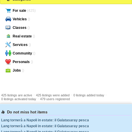
For sale
(425)
Vehicles
()
Classes
()
Real estate
()
Services
()
Community
()
Personals
()
Jobs
()
-
-
-
425 listings are active
425 listings were added
0 listings added today
-
0 listings activated today
479 users registered
Do not miss hot items
Lang tornerà a Napoli in estate: il Galatasaray pesca
Lang tornerà a Napoli in estate: il Galatasaray pesca