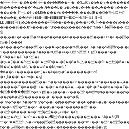
�>�,B�����j+t�޲���h�)bz{Cz�h��hr�������V��O��,����^j۫z�á'(�f�u�^r�b�w�
隝��������^�ǿz�讷���b� ,z�b��b�+t� ��z����m���-
��w��ڶ*' a�I=v�M5����Vޱ�]����ש���z{B��O�7 dD,?
��m��ږ��k%-��j���+�������*'��52H@�2�`!��
LDU����r�ݱ�Z��������k���y͇��i�+ڵ�6>�����jך���!
�k���zǜ��J{*k���y�^rB'���jZk���zV��(^rM)�+ڵ����+bz�k���z�)�+ڵ�rnnX�~�ܶ*'r�
춻
��,��+�G���sa��h��a��6>���������+zҞ�G���
zw�j׀���!
�a��,
��zwi�)�r.�X��۫�˫�ǭ��\�%,��DD�D��ԅk��
'Z���r����\��lz�)��BQ�=4�-Q VD_j[r���h��!
DK8��H�DD�X�}
�ly˫�ǭ��\�%,��L�9D��˫�ǭ��\�%,����9b��8�k�
涶�w]��kkjwt۞f���wM��kkjwu۞?
�d��ܥz������ǫ~)�z�k�{ay�^�������m>$
�+ڵ���b�x,lw�u�솋-
�����I�������O^��<����Od�����azz��&���w]4�
�����Ǣ�a��@qǩ�ױ��m�V��X�jب��a�i~�iZ��bq�b��Z��)���ھ'♨
������z�Kjx.j�jx,j��ʶ�vV���q�mw(v)��8�u��jכ�&��ਞ��f�j�
��y�b�yz������ �u�'��.��^�笶
�Ry�^��Cz�]�˦z{Ry�^��L�קj��jגy�^��R�ק�w�y�^��T���I�<-
O��&jzi�^ ��\Z+���y�h��b���t��*'��-
�x>�b���t�¢�"z�]��ئzkkjwu�O}
���Wnf�h^ƶ�v���׬קrW����y������ݢf��6Қ⽫
^~�ܶ*'��Z(tv�vW�j��,�g���ij�l��^o*Z��Z�Z������ݥ�a�����֫����a��)���q�!y�����W������ky�r��.�*�z��j
z�"�ڝ�&u�Z��-��,��k}�lz����˫�����涶�v歆