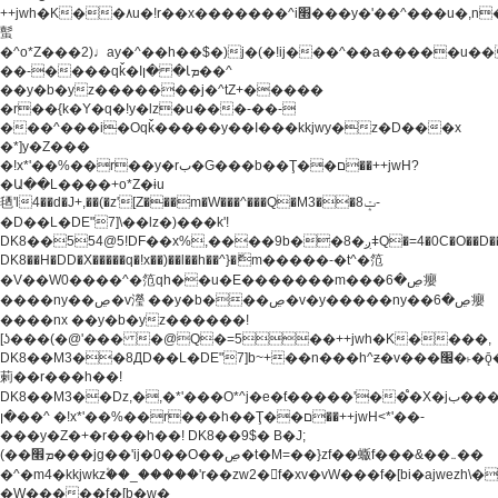
++jwh�K��٨u�!r��x�������^i׫���y�'��^���u�,n�u������y�^��h�ץ�
蟚
�^o*Z���2)♩ay�^��h��$�)j�(�!ij���^��a�����u��
��-����qǩ�Iܡا� �ן��^
��y�b�yz�������j�^tZ+�����
�r��{k�Y�q�!y�lz�u���-��-
���^���i�Oqǩ�����y��I���kkjwy�z�D���x
�*]y�Z���
�!x*'��%��r��y�rب�G���b��Ţ��ם��++jwH?
�Ա��L����+o*Z�ɨu
毢'l4��d�J+,��(�z'[Z���m�W���^���Q�M3��8ݓ-
�D��L�DE"7]\��lz�)���k'!
DK8��554@5!DF��x%,����9b��8�ږǂQ�=4�0C�O��D��L#�4@�L�9D�
DK8��H�DD�X
�����q�!x��)��l��h��^}�ޮm�����-�t^�笵
�V��W0����^�笵qh��u�E�������m���ڝ�6癭
����ny��ڝ�v瀅 ��y�b���ڝ�v�y�����ny��ڝ�6癭
����nx ��y�b�yz������!
[ʖ���(�@'��� �@Q�=5��++jwh�K����,
DK8��M3��8ДD��L�DE"7]b~+��n���h^ƶ�v���׬�˫�ǭ��\�%,��<
䓶��r���h��!
DK8��M3��Dz,�,�*'���O*^j�e�ƭ�����'��֩�X�jب����qǩ�Iܡا�
�ן��^ �!x*'��%��r���h��Ţ��ם��++jwH<*'��-
���y�Z�+�r���h��! DK8��9$� B�J;
(��ܡ׮���jg��'ij�0��O��ڝ�t�M=��}zf��蝂f���&��܅��
�^�m4�kkjwkz۫��_�����'r��zw2�f�xv�vW���f�[bi�ajwezh\
�W�����f�[b�w�