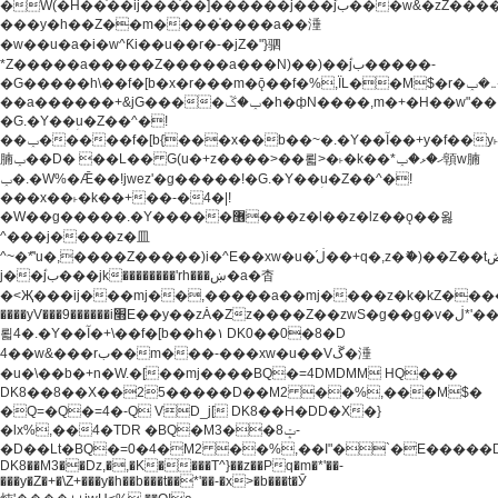
�W(�H��֫��ij���֫��]������j���۫jب���w&�zZ�����i�<�]4���y�Z�Ǯ�[Z����-
���y�h��Z��m����֫����a��涶
�w��u�a�i�w^Ƙi��u��r�-�jZ�"}驷
*Z�����a�����Z�����a���N)��)��۫jب�����-
�G�����h\��f�[b�x�r���m�ǭ��f�%,ÏL��M$�r�܅�ݕ�&���rب��m���-
��a������+&jG����ݕ�ڱ�h�фN����,m�+�H��w"��!
�G.�Y��ؚu�Z��^�!
��ݕ�����f�[b{���x��b��~�.�Y��آ��+y�f��y˫���w�w
腩ݕ��D� ��L�� G(u�+z����>��뢻>�˫�k��*ޚ�ޅ�ݕ顊w腩
ݕ�.�W%�Ǣ��!jwez'�g�����!�G.�Y��ؚu�Z��^�!
���x��˫�k��+��-�4�|!
�W��g�����.�Y��؜���޶���z�l��z�lz��ǫ��욇
^���j����z�⽫
^~�ܶ*'u�,����Z�����)i�^E��xw�u�ڶ֜��+q�,z�ޮ�)��Z��tۆ��ڞ����z�����*Z�Ǭ[ږ'GM3ۺױ������rG�t#��g����j����jk-
j��۫jب���jk��������'rh���ښ�a�杳
�<Җ���ij���mj��,�����a��mj����z�k�kZ�����jx��z���4���
����yV���9������i׫E��y��zȦ�Zz����Z��zwS�g��g�v�ڶ*'��z�l��
뢻4�.�Y��آ�+\��f�[b��h�١ DK0��0�8�D
4��w&���rب��m���-���xw�u��Vڱ�涶
�u�\��b�+n�W.�[��mj����BQ�=4DMDMM HQ���
DK8��8��X��25�����D��M2 ��%,���M$�
�Q=�Q�=4�-Q VD_j[ DK8��H�DD�X�}
�lx%,��4�TDR �BQ�M3��8ݓ-
�D��Lt�
BQ�=0�4�M2 ��%,��I"�`�E�����D��M$�TDH��I7ږǂQ�=1�
DK8��M3��Dz,�,�K����T^}��z��Pq�m�*'��-
���y�Z�+�\Z+���y�h��b���t��*'��-�x>�b���t�Ӯ