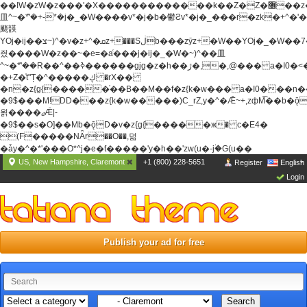
��ߊW�zW�z���'�X�������������k��Z�Z�޶��z��&���]zW�y��z�
⽫^~�ܶ*'�+-*�j�_�W����v*�j�b�鬱Ƨv*�j�_���r�zk�+^�'�
颵韺
YOj�ij��צ~)^�v�z+^�ܩz+���Sڶb���zȳz+�W��YOj�_�W��7��YOj�t���˛��
즸����W�z��~�e=�aⷭ���j�ij�_�W�~)^��⽫
^~�ܶ*'��R��^��ߢ������gjg�z�h��ڙ�,
�,@��� a�I0�<
�+Z�֫t"Ț�^�����ڮ �rX��
�n�z{g{�����֫��B��M��f�z{k�w��� a�I0���n��YhrAb��2�
�9$���M!DD���z{k�w�����)C_rZ,y�^�Ǣ~+,zфM͡��b�
욁����ޖǢ|-
�9$��s�O]��Mb�ǭD�v�z{g{�����ж� c�E4�
(F�����ΝǞr��O��,덞
�ǡy�^�*'���O*^j�e�ƭ�����'y�h��'zw(u�-j۬�G(u��
US, New Hampshire, Claremont
+1 (800) 228-5651
Register
English
Login
Publish your ad for free
Search