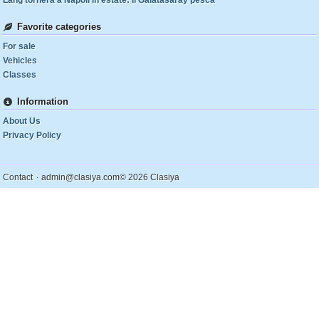
Lang tornerà a Napoli in estate: il Galatasaray pesca
Favorite categories
For sale
Vehicles
Classes
Information
About Us
Privacy Policy
.
Contact
admin@clasiya.com
© 2026 Clasiya