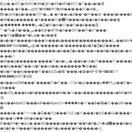
杚(u�.�X�)ߢ)ߢ�vW�Q�4S�M3�81�״��z�l�竮
����.�Y��ثzj/z�vW��)ߢ�vW���\���w腩ݕ
蟶)�zwS�g�{����ݕ�.�Y��ؚu�Z��^���(b~���)�r���m�ǥy�f�M4�'�z����6�M+z����4��^z���L!
�W��g�����.�Y��؜���޶���z�l��z�lz��ǫ��쮛
�ا�����-����۫jب�[Z��m���^j��ji���⽫
^~�ܶ*'u�,F�r��ښ��E@�6N�h��O���x*'���-
��[�׿��?�Laj�-�ǫ��톷
�v�(�����m���'m�֫��ij���֫��]������j���۫jب��&k��y����jk-
���v�t�^tzwi�)���ښǧv�"�����z�"������y�Z�Ǯ�[Z����-
���y�h��Z��������y�h��Z�ǝ��^��m��8�4��ij�v�!zg���a�
�֥ ��L!
�W��g������:�����y�rب�˩��b�+p�)^r������l��B�y�g�����v�,��%��h��-
��ky���{^��+y�^��oz��ʗ������ޮ'�竝��}
�lz���ky������bz{Zu�颻^���z�춽�M0"���8�D 7-
�'��,����ǭnZ�)ಇ$}
�l{��zwO9$���^�����{^��ޞ an�gz����ݶ��ܫz��I7�v�"���L��ֹ�z���h���ꔱ���������ݢe,z�
z{k���
��z{Sʗ���bq�b��� ����W�r�^v��z���ק�����u�M4�M4ҹ�z�q�m���z���w��*'��jX�z��z�Ţ��ם�
涶
�w]��kkjwt۞f���wM��kkjwu۞+����w�+^��$�ꬡ���(rKh��B�y�
朆
���lj�,��"~++z�.�Ǭ��z���rZ,z����z�(rG��G(�ا���+^��$��$z������nz�(rG���^z�_���r(rG���,}
�h��+z۫��-jW(�w��*'��-
jP��{�+�jקu�.��(rG��֫��a��i��^��h�{f�׫�ܩ�+ڵ���b�w]���n��jk?
�d�E� ���������u���'��\���j�>}