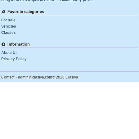
Lang tornerà a Napoli in estate: il Galatasaray pesca
Favorite categories
For sale
Vehicles
Classes
Information
About Us
Privacy Policy
.
Contact
admin@clasiya.com
© 2026 Clasiya