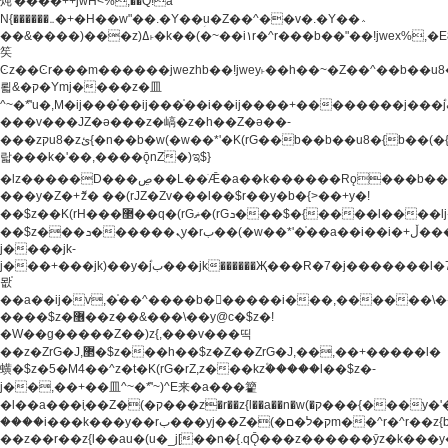
炖'����++jwH<%,��Q!a
N{������܅�+�H��w"��.�Y��ؚu�Z��^��v�.�Y��؞
��&����)���z)ߡ˫�k��(�~��i١r�^r���b��"��!jwex%,�E8t�<#��{Jު
笶
Ͼz��Ͼr���m������jwezhb��!jwey˫��h��~�Z��^��b��
뢻&�ק�Ymj����z�⽫
^~�ܶ*'u�,M�ij���֫��ij���֫��i��ij����+��������j���۫jب���w.���s)����jk-
���v���JZ�ǝ���z�嵪�z�h��Z�ǝ��-
���zקu8�zئ{�n��b�w(�w��*'�K(rG��b��b��u8�{b��(�{l����(�˫����ئy��N)���$~���^�,��+��
랇���k�'��,����ǭnZ�)ಇ$}
�lz�����D���ڝ��L��ֹǢ�a��k������Rǫ���b���v���������zZ�Zt*'��-
���y�Z�+ޮz� ��(rJZ�Zv���l��$r��y�b�{>��+y�!
��$z��K(rH���޲��q�(rGޡ�(rGܖ���$�{����l����lj�������,���ˬ���M4��+y�!
��$z���ܖ������ܢy�rب��(�w��*'�֫��a��i��i�+ڵ���b�w]�����jk-
j����jk-
j���+���jk)��y�۫jب���jk������Җ���R�7�j�������l�7��n)j�v���
뫖֫
��a��ij�v,�֫��^����b������i���,������\
����$z�޶��z��&���\��y@ϲ�$z�!
�W��g�����Z��)z{,���v���띡
��z�ZrG�J,޲�$z���h��$z�Z��ZrG�J,��,��+�����l�
蟥�$z�5�M4��^z�t�K(rG�rZ,z���kz۫�����l��$z�-
j��,��+��⽫^~�ܶ*'~)^E来�a���籊
�l��a���i֛��Z�(�ק���z�r��z{l��a��n�w(�ק���{���y�'����,޲��zw(�ק�����������ޮ�+
����i���k���y��rب���yj��Z�(�ק�ל�םm��^r�^r��z{b}
��z��r��z{l��au�(u�_j[��n�{.qǬ���z������ȳz�k���y�y�޶��z��&���p�+^~)^�