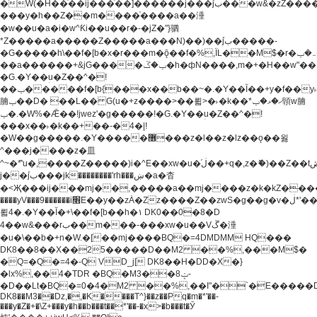
�W(�H��֫��ij���֫��]������j���۫jب���w&�zZ�����i�<�]4���y�Z�Ǯ�[Z����-
���y�h��Z��m����֫����a��涶
�w��u�a�i�w^Ƙi��u��r�-�jZ�"}驷
*Z�����a�����Z�����a���N)��)��۫jب�����-
�G�����h\��f�[b�x�r���m�ǭ��f�%,ÏL��M$�r�܅�ݕ�&���rب��m���-
��a������+&jG����ݕ�ڱ�h�фN����,m�+�H��w"��!
�G.�Y��ؚu�Z��^�!
��ݕ�����f�[b{���x��b��~�.�Y��آ��+y�f��y˫���w�w
腩ݕ��D� ��L�� G(u�+z����>��뢻>�˫�k��*ޚ�ޅ�ݕ顊w腩
ݕ�.�W%�Ǣ��!jwez'�g�����!�G.�Y��ؚu�Z��^�!
���x��˫�k��+��-�4�|!
�W��g�����.�Y��؜���޶���z�l��z�lz��ǫ��욇
^���j����z�⽫
^~�ܶ*'u�,����Z�����)i�^E��xw�u�ڶ֜��+q�,z�ޮ�)��Z��tۆ��ڞ����z�����*Z�Ǭ[ږ'GM3ۺױ������rG�t#��g����j����jk-
j��۫jب���jk��������'rh���ښ�a�杳
�<Җ���ij���mj��,�����a��mj����z�k�kZ�����jx��z���4���
����yV���9������i׫E��y��zȦ�Zz����Z��zwS�g��g�v�ڶ*'��z�l��
뢻4�.�Y��آ�+\��f�[b��h�١ DK0��0�8�D
4��w&���rب��m���-���xw�u��Vڱ�涶
�u�\��b�+n�W.�[��mj����BQ�=4DMDMM HQ���
DK8��8��X��25�����D��M2 ��%,���M$�
�Q=�Q�=4�-Q VD_j[ DK8��H�DD�X�}
�lx%,��4�TDR �BQ�M3��8ݓ-
�D��Lt�
BQ�=0�4�M2 ��%,��I"�`�E�����D��M$�TDH��I7ږǂQ�=1�
DK8��M3��Dz,�,�K����T^}��z��Pq�m�*'��-
���y�Z�+�\Z+���y�h��b���t��*'��-�x>�b���t�Ӯ