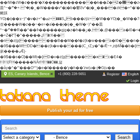
��ߊW�zW�z���'�X�������������k��Z�Z�޶��z��&���]zW�y��z�
⽫^~�ܶ*'�+-*�j�_�W����v*�j�b�鬱Ƨv*�j�_���r�zk�+^�'�
颵韺
YOj�ij��צ~)^�v�z+^�ܩz+���Sڶb���zȳz+�W��YOj�_�W��7��YOj�t���˛��
즸����W�z��~�e=�aⷭ���j�ij�_�W�~)^��⽫
^~�ܶ*'��R��^��ߢ������gjg�z�h��ڙ�,
�,@��� a�I0�<
�+Z�֫t"Ț�^�����ڮ �rX��
�n�z{g{�����֫��B��M��f�z{k�w��� a�I0���n��YhrAb��2�
�9$���M!DD���z{k�w�����)C_rZ,y�^�Ǣ~+,zфM͡��b�
욁����ޖǢ|-
�9$��s�O]��Mb�ǭD�v�z{g{�����ж� c�E4�
(F�����ΝǞr��O��,덞
�ǡy�^�*'���O*^j�e�ƭ�����'y�h��'zw(u�-j۬�G(u��
ES, Canary Islands, Bence
+1 (800) 228-5651
Register
English
Login
Publish your ad for free
Search