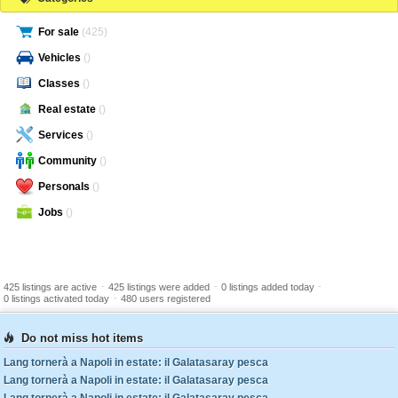
For sale
(425)
Vehicles
()
Classes
()
Real estate
()
Services
()
Community
()
Personals
()
Jobs
()
-
-
-
425 listings are active
425 listings were added
0 listings added today
-
0 listings activated today
480 users registered
Do not miss hot items
Lang tornerà a Napoli in estate: il Galatasaray pesca
Lang tornerà a Napoli in estate: il Galatasaray pesca