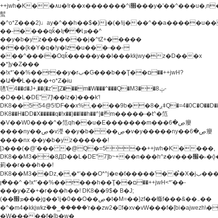
++jwh�K��٨u�!r��x�������^i׫���y�'��^���u�,n�u������y�^��h�ץ�
蟚
�^o*Z���2)♩ay�^��h��$�)j�(�!ij���^��a�����u��
��-����qǩ�Iܡا� �ן��^
��y�b�yz�������j�^tZ+�����
�r��{k�Y�q�!y�lz�u���-��-
���^���i�Oqǩ�����y��I���kkjwy�z�D���x
�*]y�Z���
�!x*'��%��r��y�rب�G���b��Ţ��ם��++jwH?
�Ա��L����+o*Z�ɨu
毢'l4��d�J+,��(�z'[Z���m�W���^���Q�M3��8ݓ-
�D��L�DE"7]\��lz�)���k'!
DK8��554@5!DF��x%,����9b��8�ږǂQ�=4�0C�O��D��L#�4@�L�9D�
DK8��H�DD�X
�����q�!x��)��l��h��^}�ޮm�����-�t^�笵
�V��W0����^�笵qh��u�E�������m���ڝ�6癭
����ny��ڝ�v瀅 ��y�b���ڝ�v�y�����ny��ڝ�6癭
����nx ��y�b�yz������!
[ʖ���(�@'��� �@Q�=5��++jwh�K����,
DK8��M3��8ДD��L�DE"7]b~+��n���h^ƶ�v���׬�˫�ǭ��\�%,��<
䓶��r���h��!
DK8��M3��Dz,�,�*'���O*^j�e�ƭ�����'��֩�X�jب����qǩ�Iܡا�
�ן��^ �!x*'��%��r���h��Ţ��ם��++jwH<*'��-
���y�Z�+�r���h��! DK8��9$� B�J;
(��ܡ׮���jg��'ij�0��O��ڝ�t�M=��}zf��蝂f���&��܅��
�^�m4�kkjwkz۫��_�����'r��zw2�f�xv�vW���f�[bi�ajwezh\
�W�����f�[b�w�