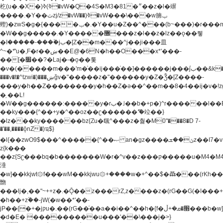
杚(u�.�X�)ߢ)ߢ�vW�Q�4S�M3�81�״��z�l�竮
����.�Y��ثzj/z�vW��)ߢ�vW���\���w腩ݕ
蟶)�zwS�g�{����ݕ�.�Y��ؚu�Z��^���(b~���)�r���m�ǥy�f�M4�'�z����6�M+z����4��^z���L!
�W��g�����.�Y��؜���޶���z�l��z�lz��ǫ��쮛
�ا�����-����۫jب�[Z��m���^j��ji���⽫
^~�ܶ*'u�,F�r��ښ��E@�6N�h��O���x*'���-
��[�׿��?�Laj�-�ǫ��톷
�v�(�����m���'m�֫��ij���֫��]������j���۫jب��&k��y����jk-
���v�t�^tzwi�)���ښǧv�"�����z�"������y�Z�Ǯ�[Z����-
���y�h��Z��������y�h��Z�ǝ��^��m��8�4��ij�v�!zg���a�
�֥ ��L!
�W��g������:�����y�rب�˩��b�+p�)^r������l��B�y�g�����v�,��%��h��-
��ky���{^��+y�^��oz��ʗ������ޮ'�竝��}
�lz���ky������bz{Zu�颻^���z�춽�M0"���8�D 7-
�'��,����ǭnZ�)ಇ$}
�l{��zwO9$���^�����{^��ޞ an�gz����ݶ��ܫz��I7�v�"���L��ֹ�z���h���ꔱ���������ݢe,z�
z{k���
��z{Sʗ���bq�b��� ����W�r�^v��z���ק�����u�M4�M4ҹ�z�q�m���z���w��*'��jX�z��z�Ţ��ם�
涶
�w]��kkjwt۞f���wM��kkjwu۞+����w�+^��$�ꬡ���(rKh��B�y�
朆
���lj�,��"~++z�.�Ǭ��z���rZ,z����z�(rG��G(�ا���+^��$��$z������nz�(rG���^z�_���r(rG���,}
�h��+z۫��-jW(�w��*'��-
jP��{�+�jקu�.��(rG��֫��a��i��^��h�{f�׫�ܩ�+ڵ���b�w]���n��jk?
�d�E� ���������u���'��\���j�>}