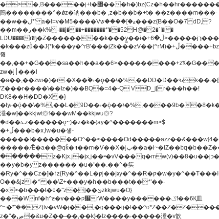
�>�,B�����j+t�޲���h�)bz{Cz�h��hr�������V��O��,����^j۫z�á'(�f�u�^r�b�w�
隝��������^�ǿz�讷���b� ,z�b��b�+t� ��z����m���-
��w��ڶ*' a�I=v�M5����Vޱ�]����ש���z{B��O�7 dD,?
��m��ږ��k%-��j���+�������*'��52H@�2�`!��
LDU����r�ݱ�Z��������k���y͇��i�+ڵ�6>�����jך���!
�k���zǜ��J{*k���y�^rB'���jZk���zV��(^rM)�+ڵ����+bz�k���z�)�+ڵ�rnnX�~�ܶ*'r�
춻
��,��+�G���sa��h��a��6>���������+zҞ�G���
zw�j׀���!
�a��,
��zwi�)�r.�X��۫�˫�ǭ��\�%,��DD�D��ԅk��
'Z���r����\��lz�)��BQ�=4�-Q VD_j[r���h��!
DK8��H�DD�X�}
�ly˫�ǭ��\�%,��L�9D��˫�ǭ��\�%,����9b��8�k�
涶�w]��kkjwt۞f���wM��kkjwu۞?
�d��ܥz������ǫ~)�z�k�{ay�^�������m>$
�+ڵ���b�x,lw�u�솋-
�����I�������O^��<����Od�����azz��&���w]4�
�����Ǣ�a��@qǩ�ױ��m�V��X�jب��a�i~�iZ��bq�b��Z��)���ھ'♨
������z�Kjx.j�jx,j��ʶ�vV���q�mw(v)��8�u��jכ�&��ਞ��f�j�
��y�b�yz������ �u�'��.��^�笶
�Ry�^��Cz�]�˦z{Ry�^��L�קj��jגy�^��R�ק�w�y�^��T���I�<-
O��&jzi�^ ��\Z+���y�h��b���t��*'��-
�x>�b���t�¢�"z�]��ئzkkjwu�O}
���Wnf�h^ƶ�v���׬קrW����y������ݢf��6Қ⽫
^~�ܶ*'��Z(tv�vW�j��,�g���ij�l��^o*Z��Z�Z������ݥ�a�����֫����a��)���q�!y�����W������ky�r��.�*�z��j
z�"�ڝ�&u�Z��-��,��k}�lz����˫�����涶�v歆