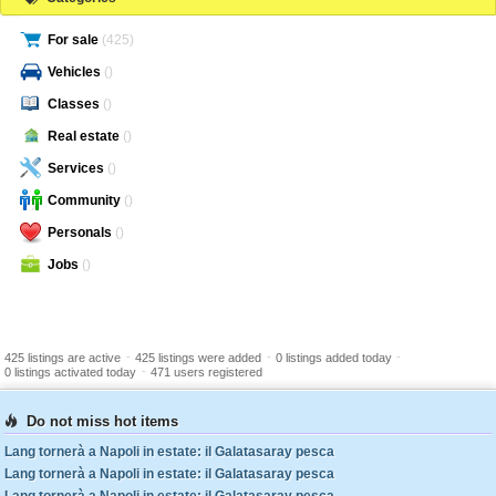
For sale
(425)
Vehicles
()
Classes
()
Real estate
()
Services
()
Community
()
Personals
()
Jobs
()
-
-
-
425 listings are active
425 listings were added
0 listings added today
-
0 listings activated today
471 users registered
Do not miss hot items
Lang tornerà a Napoli in estate: il Galatasaray pesca
Lang tornerà a Napoli in estate: il Galatasaray pesca