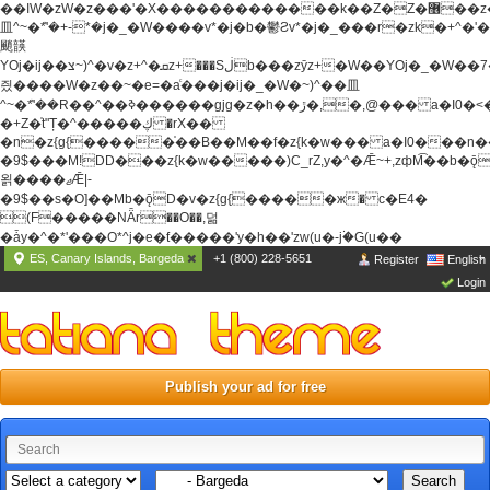
��ߊW�zW�z���'�X�������������k��Z�Z�޶��z��&���]zW�y��z�
⽫^~�ܶ*'�+-*�j�_�W����v*�j�b�鬱Ƨv*�j�_���r�zk�+^�'�
颵韺
YOj�ij��צ~)^�v�z+^�ܩz+���Sڶb���zȳz+�W��YOj�_�W��7��YOj�t���˛��
즸����W�z��~�e=�aⷭ���j�ij�_�W�~)^��⽫
^~�ܶ*'��R��^��ߢ������gjg�z�h��ڙ�,
�,@��� a�I0�<
�+Z�֫t"Ț�^�����ڮ �rX��
�n�z{g{�����֫��B��M��f�z{k�w��� a�I0���n��YhrAb��2�
�9$���M!DD���z{k�w�����)C_rZ,y�^�Ǣ~+,zфM͡��b�
욁����ޖǢ|-
�9$��s�O]��Mb�ǭD�v�z{g{�����ж� c�E4�
(F�����ΝǞr��O��,덞
�ǡy�^�*'���O*^j�e�ƭ�����'y�h��'zw(u�-j۬�G(u��
ES, Canary Islands, Bargeda
+1 (800) 228-5651
Register
English
Login
Publish your ad for free
Search