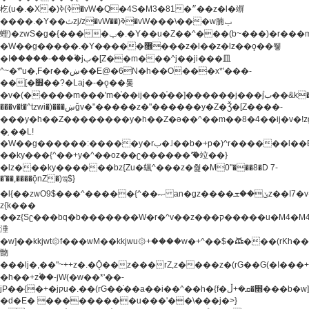
杚(u�.�X�)ߢ)ߢ�vW�Q�4S�M3�81�״��z�l�竮
����.�Y��ثzj/z�vW��)ߢ�vW���\���w腩ݕ
蟶)�zwS�g�{����ݕ�.�Y��ؚu�Z��^���(b~���)�r���m�ǥy�f�M4�'�z����6�M+z����4��^z���L!
�W��g�����.�Y��؜���޶���z�l��z�lz��ǫ��쮛
�ا�����-����۫jب�[Z��m���^j��ji���⽫
^~�ܶ*'u�,F�r��ښ��E@�6N�h��O���x*'���-
��[�׿��?�Laj�-�ǫ��톷
�v�(�����m���'m�֫��ij���֫��]������j���۫jب��&k��y����jk-
���v�t�^tzwi�)���ښǧv�"�����z�"������y�Z�Ǯ�[Z����-
���y�h��Z��������y�h��Z�ǝ��^��m��8�4��ij�v�!zg���a�
�֥ ��L!
�W��g������:�����y�rب�˩��b�+p�)^r������l��B�y�g�����v�,��%��h��-
��ky���{^��+y�^��oz��ʗ������ޮ'�竝��}
�lz���ky������bz{Zu�颻^���z�춽�M0"���8�D 7-
�'��,����ǭnZ�)ಇ$}
�l{��zwO9$���^�����{^��ޞ an�gz����ݶ��ܫz��I7�v�"���L��ֹ�z���h���ꔱ���������ݢe,z�
z{k���
��z{Sʗ���bq�b��� ����W�r�^v��z���ק�����u�M4�M4ҹ�z�q�m���z���w��*'��jX�z��z�Ţ��ם�
涶
�w]��kkjwt۞f���wM��kkjwu۞+����w�+^��$�ꬡ���(rKh��B�y�
朆
���lj�,��"~++z�.�Ǭ��z���rZ,z����z�(rG��G(�ا���+^��$��$z������nz�(rG���^z�_���r(rG���,}
�h��+z۫��-jW(�w��*'��-
jP��{�+�jקu�.��(rG��֫��a��i��^��h�{f�׫�ܩ�+ڵ���b�w]���n��jk?
�d�E� ���������u���'��\���j�>}