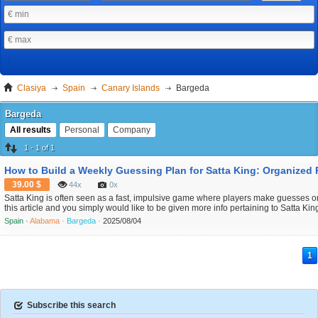
Clasiya
Spain
Canary Islands
Bargeda
Bargeda
All results
Personal
Company
1 - 1 of 1
39.00 $
44x
0x
Satta King is often seen as a fast, impulsive game where players make guesses on 
this article and you simply would like to be given more info pertaining to Satta King 
page. But the most consistent winners know that the real edge lies in organization,
Spain ·
Alabama ·
Bargeda ·
2025/08/04
planning. Rather than guessing random...
1
Subscribe this search