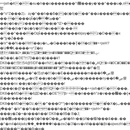
++jwh�K��٨u�!r��x�������^i׫���y�'��^���u�,n�u������y�^��h�ץ�
蟚
�^o*Z���2)♩ay�^��h��$�)j�(�!ij���^��a�����u��
��-����qǩ�Iܡا� �ן��^
��y�b�yz�������j�^tZ+�����
�r��{k�Y�q�!y�lz�u���-��-
���^���i�Oqǩ�����y��I���kkjwy�z�D���x
�*]y�Z���
�!x*'��%��r��y�rب�G���b��Ţ��ם��++jwH?
�Ա��L����+o*Z�ɨu
毢'l4��d�J+,��(�z'[Z���m�W���^���Q�M3��8ݓ-
�D��L�DE"7]\��lz�)���k'!
DK8��554@5!DF��x%,����9b��8�ږǂQ�=4�0C�O��D��L#�4@�L�9D�
DK8��H�DD�X
�����q�!x��)��l��h��^}�ޮm�����-�t^�笵
�V��W0����^�笵qh��u�E�������m���ڝ�6癭
����ny��ڝ�v瀅 ��y�b���ڝ�v�y�����ny��ڝ�6癭
����nx ��y�b�yz������!
[ʖ���(�@'��� �@Q�=5��++jwh�K����,
DK8��M3��8ДD��L�DE"7]b~+��n���h^ƶ�v���׬�˫�ǭ��\�%,��<
䓶��r���h��!
DK8��M3��Dz,�,�*'���O*^j�e�ƭ�����'��֩�X�jب����qǩ�Iܡا�
�ן��^ �!x*'��%��r���h��Ţ��ם��++jwH<*'��-
���y�Z�+�r���h��! DK8��9$� B�J;
(��ܡ׮���jg��'ij�0��O��ڝ�t�M=��}zf��蝂f���&��܅��
�^�m4�kkjwkz۫��_�����'r��zw2�f�xv�vW���f�[bi�ajwezh\
�W�����f�[b�w�