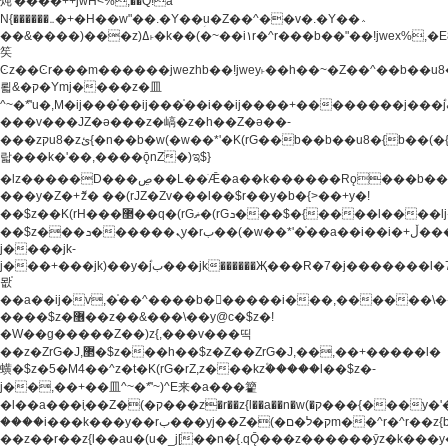
炖'����++jwH<%,��Q!a
N{������܅�+�H��w"��.�Y��ؚu�Z��^��v�.�Y��؞
��&����)���z)ߡ˫�k��(�~��i١r�^r���b��"��!jwex%,�E8t�<#��{Jު
笶
Ͼz��Ͼr���m������jwezhb��!jwey˫��h��~�Z��^��b��
뢻&�ק�Ymj����z�⽫
^~�ܶ*'u�,M�ij���֫��ij���֫��i��ij����+��������j���۫jب���w.���s)����jk-
���v���JZ�ǝ���z�嵪�z�h��Z�ǝ��-
���zקu8�zئ{�n��b�w(�w��*'�K(rG��b��b��u8�{b��(�{l����(�˫����ئy��N)���$~���^�,��+��
랇���k�'��,����ǭnZ�)ಇ$}
�lz�����D���ڝ��L��ֹǢ�a��k������Rǫ���b���v���������zZ�Zt*'��-
���y�Z�+ޮz� ��(rJZ�Zv���l��$r��y�b�{>��+y�!
��$z��K(rH���޲��q�(rGޡ�(rGܖ���$�{����l����lj�������,���ˬ���M4��+y�!
��$z���ܖ������ܢy�rب��(�w��*'�֫��a��i��i�+ڵ���b�w]�����jk-
j����jk-
j���+���jk)��y�۫jب���jk������Җ���R�7�j�������l�7��n)j�v���
뫖֫
��a��ij�v,�֫��^����b������i���,������\
����$z�޶��z��&���\��y@ϲ�$z�!
�W��g�����Z��)z{,���v���띡
��z�ZrG�J,޲�$z���h��$z�Z��ZrG�J,��,��+�����l�
蟥�$z�5�M4��^z�t�K(rG�rZ,z���kz۫�����l��$z�-
j��,��+��⽫^~�ܶ*'~)^E来�a���籊
�l��a���i֛��Z�(�ק���z�r��z{l��a��n�w(�ק���{���y�'����,޲��zw(�ק�����������ޮ�+
����i���k���y��rب���yj��Z�(�ק�ל�םm��^r�^r��z{b}
��z��r��z{l��au�(u�_j[��n�{.qǬ���z������ȳz�k���y�y�޶��z��&���p�+^~)^�