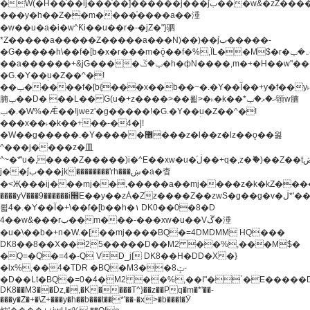
�W(�H��֫��ij���֫��]������j���۫jب���w&�zZ�����i�<�]4���y�Z�Ǯ�[Z����-
���y�h��Z��m����֫����a��涶
�w��u�a�i�w^Ƙi��u��r�-�jZ�"}驷
*Z�����a�����Z�����a���N)��)��۫jب�����-
�G�����h\��f�[b�x�r���m�ǭ��f�%,ÏL��M$�r�܅�ݕ�&���rب��m���-
��a������+&jG����ݕ�ڱ�h�фN����,m�+�H��w"��!
�G.�Y��ؚu�Z��^�!
��ݕ�����f�[b{���x��b��~�.�Y��آ��+y�f��y˫���w�w
腩ݕ��D� ��L�� G(u�+z����>��뢻>�˫�k��*ޚ�ޅ�ݕ顊w腩
ݕ�.�W%�Ǣ��!jwez'�g�����!�G.�Y��ؚu�Z��^�!
���x��˫�k��+��-�4�|!
�W��g�����.�Y��؜���޶���z�l��z�lz��ǫ��욇
^���j����z�⽫
^~�ܶ*'u�,����Z�����)i�^E��xw�u�ڶ֜��+q�,z�ޮ�)��Z��tۆ��ڞ����z�����*Z�Ǭ[ږ'GM3ۺױ������rG�t#��g����j����jk-
j��۫jب���jk��������'rh���ښ�a�杳
�<Җ���ij���mj��,�����a��mj����z�k�kZ�����jx��z���4���
����yV���9������i׫E��y��zȦ�Zz����Z��zwS�g��g�v�ڶ*'��z�l��
뢻4�.�Y��آ�+\��f�[b��h�١ DK0��0�8�D
4��w&���rب��m���-���xw�u��Vڱ�涶
�u�\��b�+n�W.�[��mj����BQ�=4DMDMM HQ���
DK8��8��X��25�����D��M2 ��%,���M$�
�Q=�Q�=4�-Q VD_j[ DK8��H�DD�X�}
�lx%,��4�TDR �BQ�M3��8ݓ-
�D��Lt�
BQ�=0�4�M2 ��%,��I"�`�E�����D��M$�TDH��I7ږǂQ�=1�
DK8��M3��Dz,�,�K����T^}��z��Pq�m�*'��-
���y�Z�+�\Z+���y�h��b���t��*'��-�x>�b���t�Ӯ