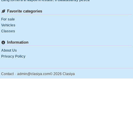
Lang tornerà a Napoli in estate: il Galatasaray pesca
Favorite categories
For sale
Vehicles
Classes
Information
About Us
Privacy Policy
.
Contact
admin@clasiya.com
© 2026 Clasiya