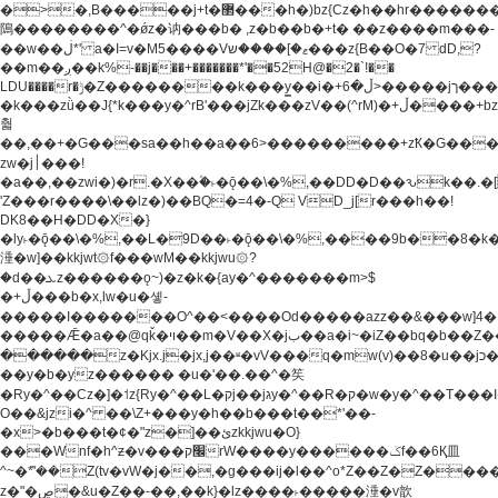
�>�,B�����j+t�޲���h�)bz{Cz�h��hr�������V��O��,����^j۫z�á'(�f�u�^r�b�w�
隝��������^�ǿz�讷���b� ,z�b��b�+t� ��z����m���-
��w��ڶ*' a�I=v�M5����Vޱ�]����ש���z{B��O�7 dD,?
��m��ږ��k%-��j���+�������*'��52H@�2�`!��
LDU����r�ݱ�Z��������k���y͇��i�+ڵ�6>�����jך���!
�k���zǜ��J{*k���y�^rB'���jZk���zV��(^rM)�+ڵ����+bz�k���z�)�+ڵ�rnnX�~�ܶ*'r�
춻
��,��+�G���sa��h��a��6>���������+zҞ�G���
zw�j׀���!
�a��,
��zwi�)�r.�X��۫�˫�ǭ��\�%,��DD�D��ԅk��
'Z���r����\��lz�)��BQ�=4�-Q VD_j[r���h��!
DK8��H�DD�X�}
�ly˫�ǭ��\�%,��L�9D��˫�ǭ��\�%,����9b��8�k�
涶�w]��kkjwt۞f���wM��kkjwu۞?
�d��ܥz������ǫ~)�z�k�{ay�^�������m>$
�+ڵ���b�x,lw�u�솋-
�����I�������O^��<����Od�����azz��&���w]4�
�����Ǣ�a��@qǩ�ױ��m�V��X�jب��a�i~�iZ��bq�b��Z��)���ھ'♨
������z�Kjx.j�jx,j��ʶ�vV���q�mw(v)��8�u��jכ�&��ਞ��f�j�
��y�b�yz������ �u�'��.��^�笶
�Ry�^��Cz�]�˦z{Ry�^��L�קj��jגy�^��R�ק�w�y�^��T���I�<-
O��&jzi�^ ��\Z+���y�h��b���t��*'��-
�x>�b���t�¢�"z�]��ئzkkjwu�O}
���Wnf�h^ƶ�v���׬קrW����y������ݢf��6Қ⽫
^~�ܶ*'��Z(tv�vW�j��,�g���ij�l��^o*Z��Z�Z������ݥ�a�����֫����a��)���q�!y�����W������ky�r��.�*�z��j
z�"�ڝ�&u�Z��-��,��k}�lz����˫�����涶�v歆