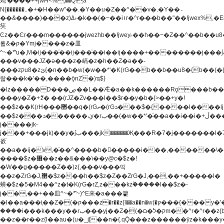
炖'����++jwH<%,��Q!a
N{������܅�+�H��w"��.�Y��ؚu�Z��^��v�.�Y��؞
��&����)���z)ߡ˫�k��(�~��i١r�^r���b��"��!jwex%,�E8t�<#��{Jު
笶
Ͼz��Ͼr���m������jwezhb��!jwey˫��h��~�Z��^��b��
뢻&�ק�Ymj����z�⽫
^~�ܶ*'u�,M�ij���֫��ij���֫��i��ij����+��������j���۫jب���w.���s)����jk-
���v���JZ�ǝ���z�嵪�z�h��Z�ǝ��-
���zקu8�zئ{�n��b�w(�w��*'�K(rG��b��b��u8�{b��(�{l����(�˫����ئy��N)���$~���^�,��+��
랇���k�'��,����ǭnZ�)ಇ$}
�lz�����D���ڝ��L��ֹǢ�a��k������Rǫ���b���v���������zZ�Zt*'��-
���y�Z�+ޮz� ��(rJZ�Zv���l��$r��y�b�{>��+y�!
��$z��K(rH���޲��q�(rGޡ�(rGܖ���$�{����l����lj�������,���ˬ���M4��+y�!
��$z���ܖ������ܢy�rب��(�w��*'�֫��a��i��i�+ڵ���b�w]�����jk-
j����jk-
j���+���jk)��y�۫jب���jk������Җ���R�7�j�������l�7��n)j�v���
뫖֫
��a��ij�v,�֫��^����b������i���,������\
����$z�޶��z��&���\��y@ϲ�$z�!
�W��g�����Z��)z{,���v���띡
��z�ZrG�J,޲�$z���h��$z�Z��ZrG�J,��,��+�����l�
蟥�$z�5�M4��^z�t�K(rG�rZ,z���kz۫�����l��$z�-
j��,��+��⽫^~�ܶ*'~)^E来�a���籊
�l��a���i֛��Z�(�ק���z�r��z{l��a��n�w(�ק���{���y�'����,޲��zw(�ק�����������ޮ�+
����i���k���y��rب���yj��Z�(�ק�ל�םm��^r�^r��z{b}
��z��r��z{l��au�(u�_j[��n�{.qǬ���z������ȳz�k���y�y�޶��z��&���p�+^~)^�