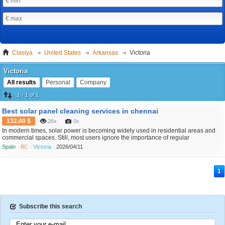
Clasiya
United States
Arkansas
Victoria
Victoria
All results
Personal
Company
1 - 1 of 1
Best solar panel cleaning services in chennai
132.00 $
26x
0x
In modern times, solar power is becoming widely used in residential areas and
commercial spaces. Still, most users ignore the importance of regular
maintenance. This is where solar panel cleaning services in chennai are very
Spain ·
BC ·
Victoria ·
2026/04/11
important. Pollution often build up on the panel surface, lowering their energy
output. If not cleaned regularly, panels may ...
1
Subscribe this search