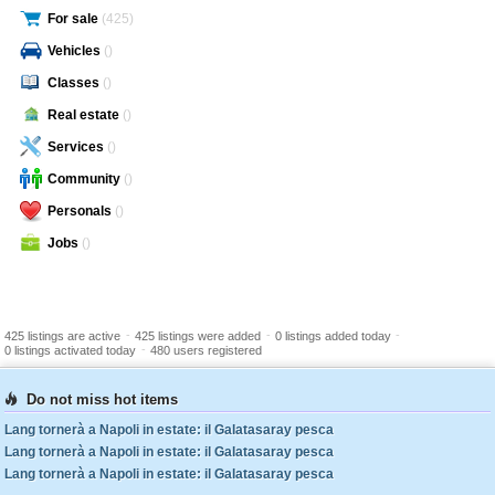
For sale
(425)
Vehicles
()
Classes
()
Real estate
()
Services
()
Community
()
Personals
()
Jobs
()
-
-
-
425 listings are active
425 listings were added
0 listings added today
-
0 listings activated today
480 users registered
Do not miss hot items
Lang tornerà a Napoli in estate: il Galatasaray pesca
Lang tornerà a Napoli in estate: il Galatasaray pesca
Lang tornerà a Napoli in estate: il Galatasaray pesca