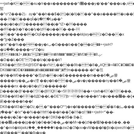
++jwh�K��٨u�!r��x�������^i׫���y�'��^���u�,n�u������y�^��h�ץ�
蟚
�^o*Z���2)♩ay�^��h��$�)j�(�!ij���^��a�����u��
��-����qǩ�Iܡا� �ן��^
��y�b�yz�������j�^tZ+�����
�r��{k�Y�q�!y�lz�u���-��-
���^���i�Oqǩ�����y��I���kkjwy�z�D���x
�*]y�Z���
�!x*'��%��r��y�rب�G���b��Ţ��ם��++jwH?
�Ա��L����+o*Z�ɨu
毢'l4��d�J+,��(�z'[Z���m�W���^���Q�M3��8ݓ-
�D��L�DE"7]\��lz�)���k'!
DK8��554@5!DF��x%,����9b��8�ږǂQ�=4�0C�O��D��L#�4@�L�9D�
DK8��H�DD�X
�����q�!x��)��l��h��^}�ޮm�����-�t^�笵
�V��W0����^�笵qh��u�E�������m���ڝ�6癭
����ny��ڝ�v瀅 ��y�b���ڝ�v�y�����ny��ڝ�6癭
����nx ��y�b�yz������!
[ʖ���(�@'��� �@Q�=5��++jwh�K����,
DK8��M3��8ДD��L�DE"7]b~+��n���h^ƶ�v���׬�˫�ǭ��\�%,��<
䓶��r���h��!
DK8��M3��Dz,�,�*'���O*^j�e�ƭ�����'��֩�X�jب����qǩ�Iܡا�
�ן��^ �!x*'��%��r���h��Ţ��ם��++jwH<*'��-
���y�Z�+�r���h��! DK8��9$� B�J;
(��ܡ׮���jg��'ij�0��O��ڝ�t�M=��}zf��蝂f���&��܅��
�^�m4�kkjwkz۫��_�����'r��zw2�f�xv�vW���f�[bi�ajwezh\
�W�����f�[b�w�