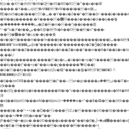
杚(u�.�X�)ߢ)ߢ�vW�Q�4S�M3�81�״��z�l�竮
����.�Y��ثzj/z�vW��)ߢ�vW���\���w腩ݕ
蟶)�zwS�g�{����ݕ�.�Y��ؚu�Z��^���(b~���)�r���m�ǥy�f�M4�'�z����6�M+z����4��^z���L!
�W��g�����.�Y��؜���޶���z�l��z�lz��ǫ��쮛
�ا�����-����۫jب�[Z��m���^j��ji���⽫
^~�ܶ*'u�,F�r��ښ��E@�6N�h��O���x*'���-
��[�׿��?�Laj�-�ǫ��톷
�v�(�����m���'m�֫��ij���֫��]������j���۫jب��&k��y����jk-
���v�t�^tzwi�)���ښǧv�"�����z�"������y�Z�Ǯ�[Z����-
���y�h��Z��������y�h��Z�ǝ��^��m��8�4��ij�v�!zg���a�
�֥ ��L!
�W��g������:�����y�rب�˩��b�+p�)^r������l��B�y�g�����v�,��%��h��-
��ky���{^��+y�^��oz��ʗ������ޮ'�竝��}
�lz���ky������bz{Zu�颻^���z�춽�M0"���8�D 7-
�'��,����ǭnZ�)ಇ$}
�l{��zwO9$���^�����{^��ޞ an�gz����ݶ��ܫz��I7�v�"���L��ֹ�z���h���ꔱ���������ݢe,z�
z{k���
��z{Sʗ���bq�b��� ����W�r�^v��z���ק�����u�M4�M4ҹ�z�q�m���z���w��*'��jX�z��z�Ţ��ם�
涶
�w]��kkjwt۞f���wM��kkjwu۞+����w�+^��$�ꬡ���(rKh��B�y�
朆
���lj�,��"~++z�.�Ǭ��z���rZ,z����z�(rG��G(�ا���+^��$��$z������nz�(rG���^z�_���r(rG���,}
�h��+z۫��-jW(�w��*'��-
jP��{�+�jקu�.��(rG��֫��a��i��^��h�{f�׫�ܩ�+ڵ���b�w]���n��jk?
�d�E� ���������u���'��\���j�>}