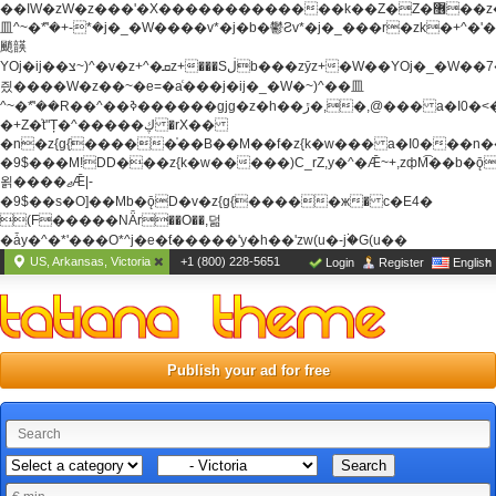
��ߊW�zW�z���'�X�������������k��Z�Z�޶��z��&���]zW�y��z�
⽫^~�ܶ*'�+-*�j�_�W����v*�j�b�鬱Ƨv*�j�_���r�zk�+^�'�
颵韺
YOj�ij��צ~)^�v�z+^�ܩz+���Sڶb���zȳz+�W��YOj�_�W��7��YOj�t���˛��
즸����W�z��~�e=�aⷭ���j�ij�_�W�~)^��⽫
^~�ܶ*'��R��^��ߢ������gjg�z�h��ڙ�,
�,@��� a�I0�<
�+Z�֫t"Ț�^�����ڮ �rX��
�n�z{g{�����֫��B��M��f�z{k�w��� a�I0���n��YhrAb��2�
�9$���M!DD���z{k�w�����)C_rZ,y�^�Ǣ~+,zфM͡��b�
욁����ޖǢ|-
�9$��s�O]��Mb�ǭD�v�z{g{�����ж� c�E4�
(F�����ΝǞr��O��,덞
�ǡy�^�*'���O*^j�e�ƭ�����'y�h��'zw(u�-j۬�G(u��
US, Arkansas, Victoria
+1 (800) 228-5651
Login
Register
English
Publish your ad for free
Search