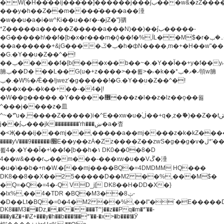
�W(�H��֫��ij���֫��]������j���۫jب���w&�zZ�����i�<�]4���y�Z�Ǯ�[Z����-
���y�h��Z��m����֫����a��涶
�w��u�a�i�w^Ƙi��u��r�-�jZ�"}驷
*Z�����a�����Z�����a���N)��)��۫jب�����-
�G�����h\��f�[b�x�r���m�ǭ��f�%,ÏL��M$�r�܅�ݕ�&���rب��m���-
��a������+&jG����ݕ�ڱ�h�фN����,m�+�H��w"��!
�G.�Y��ؚu�Z��^�!
��ݕ�����f�[b{���x��b��~�.�Y��آ��+y�f��y˫���w�w
腩ݕ��D� ��L�� G(u�+z����>��뢻>�˫�k��*ޚ�ޅ�ݕ顊w腩
ݕ�.�W%�Ǣ��!jwez'�g�����!�G.�Y��ؚu�Z��^�!
���x��˫�k��+��-�4�|!
�W��g�����.�Y��؜���޶���z�l��z�lz��ǫ��욇
^���j����z�⽫
^~�ܶ*'u�,����Z�����)i�^E��xw�u�ڶ֜��+q�,z�ޮ�)��Z��tۆ��ڞ����z�����*Z�Ǭ[ږ'GM3ۺױ������rG�t#��g����j����jk-
j��۫jب���jk��������'rh���ښ�a�杳
�<Җ���ij���mj��,�����a��mj����z�k�kZ�����jx��z���4���
����yV���9������i׫E��y��zȦ�Zz����Z��zwS�g��g�v�ڶ*'��z�l��
뢻4�.�Y��آ�+\��f�[b��h�١ DK0��0�8�D
4��w&���rب��m���-���xw�u��Vڱ�涶
�u�\��b�+n�W.�[��mj����BQ�=4DMDMM HQ���
DK8��8��X��25�����D��M2 ��%,���M$�
�Q=�Q�=4�-Q VD_j[ DK8��H�DD�X�}
�lx%,��4�TDR �BQ�M3��8ݓ-
�D��Lt�
BQ�=0�4�M2 ��%,��I"�`�E�����D��M$�TDH��I7ږǂQ�=1�
DK8��M3��Dz,�,�K����T^}��z��Pq�m�*'��-
���y�Z�+�\Z+���y�h��b���t��*'��-�x>�b���t�Ӯ