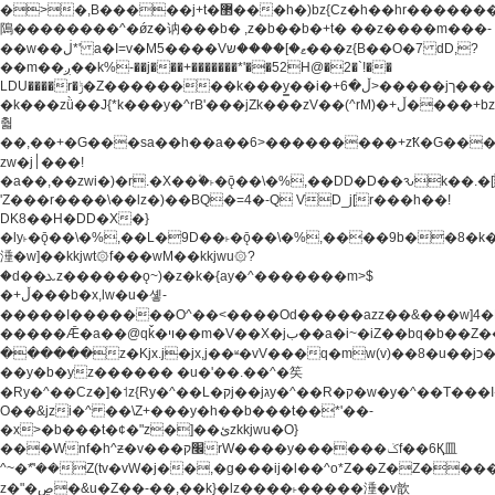
�>�,B�����j+t�޲���h�)bz{Cz�h��hr�������V��O��,����^j۫z�á'(�f�u�^r�b�w�
隝��������^�ǿz�讷���b� ,z�b��b�+t� ��z����m���-
��w��ڶ*' a�I=v�M5����Vޱ�]����ש���z{B��O�7 dD,?
��m��ږ��k%-��j���+�������*'��52H@�2�`!��
LDU����r�ݱ�Z��������k���y͇��i�+ڵ�6>�����jך���!
�k���zǜ��J{*k���y�^rB'���jZk���zV��(^rM)�+ڵ����+bz�k���z�)�+ڵ�rnnX�~�ܶ*'r�
춻
��,��+�G���sa��h��a��6>���������+zҞ�G���
zw�j׀���!
�a��,
��zwi�)�r.�X��۫�˫�ǭ��\�%,��DD�D��ԅk��
'Z���r����\��lz�)��BQ�=4�-Q VD_j[r���h��!
DK8��H�DD�X�}
�ly˫�ǭ��\�%,��L�9D��˫�ǭ��\�%,����9b��8�k�
涶�w]��kkjwt۞f���wM��kkjwu۞?
�d��ܥz������ǫ~)�z�k�{ay�^�������m>$
�+ڵ���b�x,lw�u�솋-
�����I�������O^��<����Od�����azz��&���w]4�
�����Ǣ�a��@qǩ�ױ��m�V��X�jب��a�i~�iZ��bq�b��Z��)���ھ'♨
������z�Kjx.j�jx,j��ʶ�vV���q�mw(v)��8�u��jכ�&��ਞ��f�j�
��y�b�yz������ �u�'��.��^�笶
�Ry�^��Cz�]�˦z{Ry�^��L�קj��jגy�^��R�ק�w�y�^��T���I�<-
O��&jzi�^ ��\Z+���y�h��b���t��*'��-
�x>�b���t�¢�"z�]��ئzkkjwu�O}
���Wnf�h^ƶ�v���׬קrW����y������ݢf��6Қ⽫
^~�ܶ*'��Z(tv�vW�j��,�g���ij�l��^o*Z��Z�Z������ݥ�a�����֫����a��)���q�!y�����W������ky�r��.�*�z��j
z�"�ڝ�&u�Z��-��,��k}�lz����˫�����涶�v歆