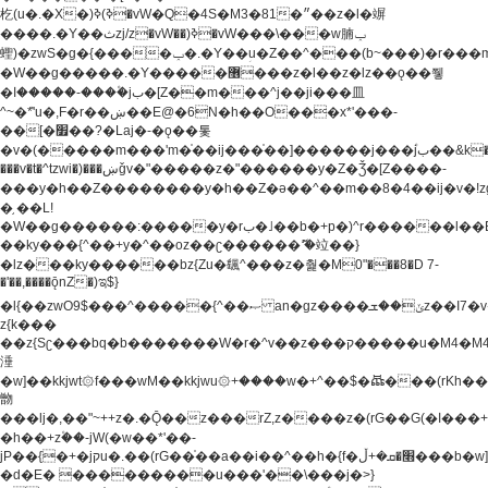
杚(u�.�X�)ߢ)ߢ�vW�Q�4S�M3�81�״��z�l�竮
����.�Y��ثzj/z�vW��)ߢ�vW���\���w腩ݕ
蟶)�zwS�g�{����ݕ�.�Y��ؚu�Z��^���(b~���)�r���m�ǥy�f�M4�'�z����6�M+z����4��^z���L!
�W��g�����.�Y��؜���޶���z�l��z�lz��ǫ��쮛
�ا�����-����۫jب�[Z��m���^j��ji���⽫
^~�ܶ*'u�,F�r��ښ��E@�6N�h��O���x*'���-
��[�׿��?�Laj�-�ǫ��톷
�v�(�����m���'m�֫��ij���֫��]������j���۫jب��&k��y����jk-
���v�t�^tzwi�)���ښǧv�"�����z�"������y�Z�Ǯ�[Z����-
���y�h��Z��������y�h��Z�ǝ��^��m��8�4��ij�v�!zg���a�
�֥ ��L!
�W��g������:�����y�rب�˩��b�+p�)^r������l��B�y�g�����v�,��%��h��-
��ky���{^��+y�^��oz��ʗ������ޮ'�竝��}
�lz���ky������bz{Zu�颻^���z�춽�M0"���8�D 7-
�'��,����ǭnZ�)ಇ$}
�l{��zwO9$���^�����{^��ޞ an�gz����ݶ��ܫz��I7�v�"���L��ֹ�z���h���ꔱ���������ݢe,z�
z{k���
��z{Sʗ���bq�b��� ����W�r�^v��z���ק�����u�M4�M4ҹ�z�q�m���z���w��*'��jX�z��z�Ţ��ם�
涶
�w]��kkjwt۞f���wM��kkjwu۞+����w�+^��$�ꬡ���(rKh��B�y�
朆
���lj�,��"~++z�.�Ǭ��z���rZ,z����z�(rG��G(�ا���+^��$��$z������nz�(rG���^z�_���r(rG���,}
�h��+z۫��-jW(�w��*'��-
jP��{�+�jקu�.��(rG��֫��a��i��^��h�{f�׫�ܩ�+ڵ���b�w]���n��jk?
�d�E� ���������u���'��\���j�>}