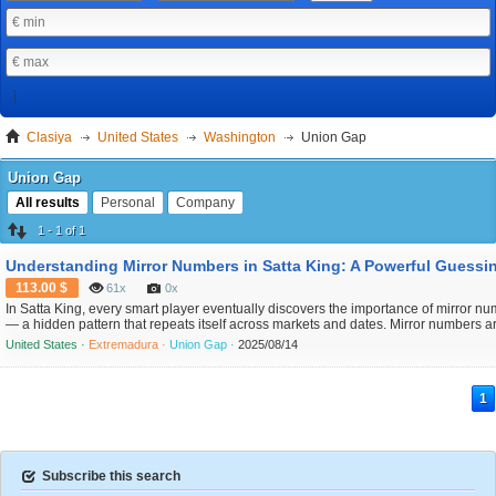
Clasiya
United States
Washington
Union Gap
Union Gap
All results
Personal
Company
1 - 1 of 1
113.00 $
61x
0x
In Satta King, every smart player eventually discovers the importance of mirror n
— a hidden pattern that repeats itself across markets and dates. Mirror numbers a
pairs that often reflect each other in chart history, creating opportunities for more
United States ·
Extremadura ·
Union Gap ·
2025/08/14
accurate guessing. While luck will always play a role, using mirror logic gives your
guess s...
1
Subscribe this search