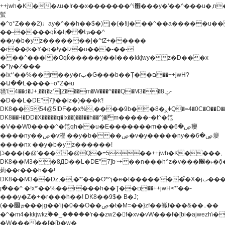
++jwh�K��٨u�!r��x�������^i׫���y�'��^���u�,n�u������y�^��h�ץ�
蟚
�^o*Z���2)♩ay�^��h��$�)j�(�!ij���^��a�����u��
��-����qǩ�Iܡا� �ן��^
��y�b�yz�������j�^tZ+�����
�r��{k�Y�q�!y�lz�u���-��-
���^���i�Oqǩ�����y��I���kkjwy�z�D���x
�*]y�Z���
�!x*'��%��r��y�rب�G���b��Ţ��ם��++jwH?
�Ա��L����+o*Z�ɨu
毢'l4��d�J+,��(�z'[Z���m�W���^���Q�M3��8ݓ-
�D��L�DE"7]\��lz�)���k'!
DK8��554@5!DF��x%,����9b��8�ږǂQ�=4�0C�O��D��L#�4@�L�9D�
DK8��H�DD�X
�����q�!x��)��l��h��^}�ޮm�����-�t^�笵
�V��W0����^�笵qh��u�E�������m���ڝ�6癭
����ny��ڝ�v瀅 ��y�b���ڝ�v�y�����ny��ڝ�6癭
����nx ��y�b�yz������!
[ʖ���(�@'��� �@Q�=5��++jwh�K����,
DK8��M3��8ДD��L�DE"7]b~+��n���h^ƶ�v���׬�˫�ǭ��\�%,��<
䓶��r���h��!
DK8��M3��Dz,�,�*'���O*^j�e�ƭ�����'��֩�X�jب����qǩ�Iܡا�
�ן��^ �!x*'��%��r���h��Ţ��ם��++jwH<*'��-
���y�Z�+�r���h��! DK8��9$� B�J;
(��ܡ׮���jg��'ij�0��O��ڝ�t�M=��}zf��蝂f���&��܅��
�^�m4�kkjwkz۫��_�����'r��zw2�f�xv�vW���f�[bi�ajwezh\
�W�����f�[b�w�