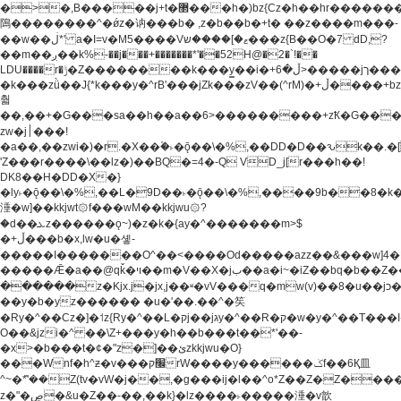
�>�,B�����j+t�޲���h�)bz{Cz�h��hr�������V��O��,����^j۫z�á'(�f�u�^r�b�w�
隝��������^�ǿz�讷���b� ,z�b��b�+t� ��z����m���-
��w��ڶ*' a�I=v�M5����Vޱ�]����ש���z{B��O�7 dD,?
��m��ږ��k%-��j���+�������*'��52H@�2�`!��
LDU����r�ݱ�Z��������k���y͇��i�+ڵ�6>�����jך���!
�k���zǜ��J{*k���y�^rB'���jZk���zV��(^rM)�+ڵ����+bz�k���z�)�+ڵ�rnnX�~�ܶ*'r�
춻
��,��+�G���sa��h��a��6>���������+zҞ�G���
zw�j׀���!
�a��,
��zwi�)�r.�X��۫�˫�ǭ��\�%,��DD�D��ԅk��
'Z���r����\��lz�)��BQ�=4�-Q VD_j[r���h��!
DK8��H�DD�X�}
�ly˫�ǭ��\�%,��L�9D��˫�ǭ��\�%,����9b��8�k�
涶�w]��kkjwt۞f���wM��kkjwu۞?
�d��ܥz������ǫ~)�z�k�{ay�^�������m>$
�+ڵ���b�x,lw�u�솋-
�����I�������O^��<����Od�����azz��&���w]4�
�����Ǣ�a��@qǩ�ױ��m�V��X�jب��a�i~�iZ��bq�b��Z��)���ھ'♨
������z�Kjx.j�jx,j��ʶ�vV���q�mw(v)��8�u��jכ�&��ਞ��f�j�
��y�b�yz������ �u�'��.��^�笶
�Ry�^��Cz�]�˦z{Ry�^��L�קj��jגy�^��R�ק�w�y�^��T���I�<-
O��&jzi�^ ��\Z+���y�h��b���t��*'��-
�x>�b���t�¢�"z�]��ئzkkjwu�O}
���Wnf�h^ƶ�v���׬קrW����y������ݢf��6Қ⽫
^~�ܶ*'��Z(tv�vW�j��,�g���ij�l��^o*Z��Z�Z������ݥ�a�����֫����a��)���q�!y�����W������ky�r��.�*�z��j
z�"�ڝ�&u�Z��-��,��k}�lz����˫�����涶�v歆