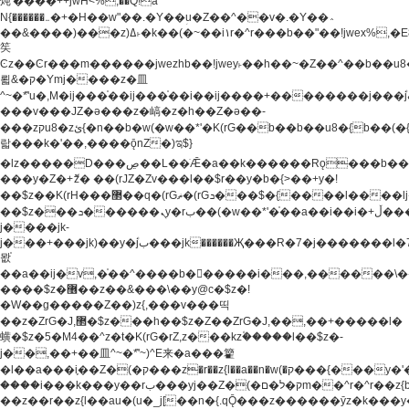
炖'����++jwH<%,��Q!a
N{������܅�+�H��w"��.�Y��ؚu�Z��^��v�.�Y��؞
��&����)���z)ߡ˫�k��(�~��i١r�^r���b��"��!jwex%,�E8t�<#��{Jު
笶
Ͼz��Ͼr���m������jwezhb��!jwey˫��h��~�Z��^��b��
뢻&�ק�Ymj����z�⽫
^~�ܶ*'u�,M�ij���֫��ij���֫��i��ij����+��������j���۫jب���w.���s)����jk-
���v���JZ�ǝ���z�嵪�z�h��Z�ǝ��-
���zקu8�zئ{�n��b�w(�w��*'�K(rG��b��b��u8�{b��(�{l����(�˫����ئy��N)���$~���^�,��+��
랇���k�'��,����ǭnZ�)ಇ$}
�lz�����D���ڝ��L��ֹǢ�a��k������Rǫ���b���v���������zZ�Zt*'��-
���y�Z�+ޮz� ��(rJZ�Zv���l��$r��y�b�{>��+y�!
��$z��K(rH���޲��q�(rGޡ�(rGܖ���$�{����l����lj�������,���ˬ���M4��+y�!
��$z���ܖ������ܢy�rب��(�w��*'�֫��a��i��i�+ڵ���b�w]�����jk-
j����jk-
j���+���jk)��y�۫jب���jk������Җ���R�7�j�������l�7��n)j�v���
뫖֫
��a��ij�v,�֫��^����b������i���,������\
����$z�޶��z��&���\��y@ϲ�$z�!
�W��g�����Z��)z{,���v���띡
��z�ZrG�J,޲�$z���h��$z�Z��ZrG�J,��,��+�����l�
蟥�$z�5�M4��^z�t�K(rG�rZ,z���kz۫�����l��$z�-
j��,��+��⽫^~�ܶ*'~)^E来�a���籊
�l��a���i֛��Z�(�ק���z�r��z{l��a��n�w(�ק���{���y�'����,޲��zw(�ק�����������ޮ�+
����i���k���y��rب���yj��Z�(�ק�ל�םm��^r�^r��z{b}
��z��r��z{l��au�(u�_j[��n�{.qǬ���z������ȳz�k���y�y�޶��z��&���p�+^~)^�