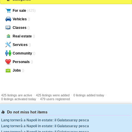
For sale
(425)
Vehicles
()
Classes
()
Real estate
()
Services
()
Community
()
Personals
()
Jobs
()
-
-
-
425 listings are active
425 listings were added
0 listings added today
-
0 listings activated today
479 users registered
Do not miss hot items
Lang tornerà a Napoli in estate: il Galatasaray pesca
Lang tornerà a Napoli in estate: il Galatasaray pesca