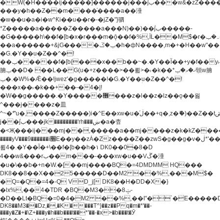
�W(�H��֫��ij���֫��]������j���۫jب���w&�zZ�����i�<�]4���y�Z�Ǯ�[Z����-
���y�h��Z��m����֫����a��涶
�w��u�a�i�w^Ƙi��u��r�-�jZ�"}驷
*Z�����a�����Z�����a���N)��)��۫jب�����-
�G�����h\��f�[b�x�r���m�ǭ��f�%,ÏL��M$�r�܅�ݕ�&���rب��m���-
��a������+&jG����ݕ�ڱ�h�фN����,m�+�H��w"��!
�G.�Y��ؚu�Z��^�!
��ݕ�����f�[b{���x��b��~�.�Y��آ��+y�f��y˫���w�w
腩ݕ��D� ��L�� G(u�+z����>��뢻>�˫�k��*ޚ�ޅ�ݕ顊w腩
ݕ�.�W%�Ǣ��!jwez'�g�����!�G.�Y��ؚu�Z��^�!
���x��˫�k��+��-�4�|!
�W��g�����.�Y��؜���޶���z�l��z�lz��ǫ��욇
^���j����z�⽫
^~�ܶ*'u�,����Z�����)i�^E��xw�u�ڶ֜��+q�,z�ޮ�)��Z��tۆ��ڞ����z�����*Z�Ǭ[ږ'GM3ۺױ������rG�t#��g����j����jk-
j��۫jب���jk��������'rh���ښ�a�杳
�<Җ���ij���mj��,�����a��mj����z�k�kZ�����jx��z���4���
����yV���9������i׫E��y��zȦ�Zz����Z��zwS�g��g�v�ڶ*'��z�l��
뢻4�.�Y��آ�+\��f�[b��h�١ DK0��0�8�D
4��w&���rب��m���-���xw�u��Vڱ�涶
�u�\��b�+n�W.�[��mj����BQ�=4DMDMM HQ���
DK8��8��X��25�����D��M2 ��%,���M$�
�Q=�Q�=4�-Q VD_j[ DK8��H�DD�X�}
�lx%,��4�TDR �BQ�M3��8ݓ-
�D��Lt�
BQ�=0�4�M2 ��%,��I"�`�E�����D��M$�TDH��I7ږǂQ�=1�
DK8��M3��Dz,�,�K����T^}��z��Pq�m�*'��-
���y�Z�+�\Z+���y�h��b���t��*'��-�x>�b���t�Ӯ