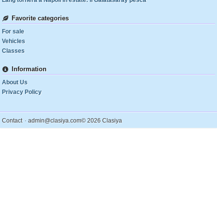
Lang tornerà a Napoli in estate: il Galatasaray pesca
Favorite categories
For sale
Vehicles
Classes
Information
About Us
Privacy Policy
.
Contact
admin@clasiya.com
© 2026 Clasiya