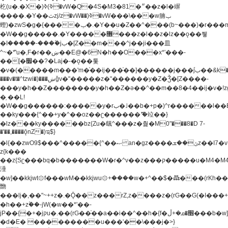
杚(u�.�X�)ߢ)ߢ�vW�Q�4S�M3�81�״��z�l�竮
����.�Y��ثzj/z�vW��)ߢ�vW���\���w腩ݕ
蟶)�zwS�g�{����ݕ�.�Y��ؚu�Z��^���(b~���)�r���m�ǥy�f�M4�'�z����6�M+z����4��^z���L!
�W��g�����.�Y��؜���޶���z�l��z�lz��ǫ��쮛
�ا�����-����۫jب�[Z��m���^j��ji���⽫
^~�ܶ*'u�,F�r��ښ��E@�6N�h��O���x*'���-
��[�׿��?�Laj�-�ǫ��톷
�v�(�����m���'m�֫��ij���֫��]������j���۫jب��&k��y����jk-
���v�t�^tzwi�)���ښǧv�"�����z�"������y�Z�Ǯ�[Z����-
���y�h��Z��������y�h��Z�ǝ��^��m��8�4��ij�v�!zg���a�
�֥ ��L!
�W��g������:�����y�rب�˩��b�+p�)^r������l��B�y�g�����v�,��%��h��-
��ky���{^��+y�^��oz��ʗ������ޮ'�竝��}
�lz���ky������bz{Zu�颻^���z�춽�M0"���8�D 7-
�'��,����ǭnZ�)ಇ$}
�l{��zwO9$���^�����{^��ޞ an�gz����ݶ��ܫz��I7�v�"���L��ֹ�z���h���ꔱ���������ݢe,z�
z{k���
��z{Sʗ���bq�b��� ����W�r�^v��z���ק�����u�M4�M4ҹ�z�q�m���z���w��*'��jX�z��z�Ţ��ם�
涶
�w]��kkjwt۞f���wM��kkjwu۞+����w�+^��$�ꬡ���(rKh��B�y�
朆
���lj�,��"~++z�.�Ǭ��z���rZ,z����z�(rG��G(�ا���+^��$��$z������nz�(rG���^z�_���r(rG���,}
�h��+z۫��-jW(�w��*'��-
jP��{�+�jקu�.��(rG��֫��a��i��^��h�{f�׫�ܩ�+ڵ���b�w]���n��jk?
�d�E� ���������u���'��\���j�>}