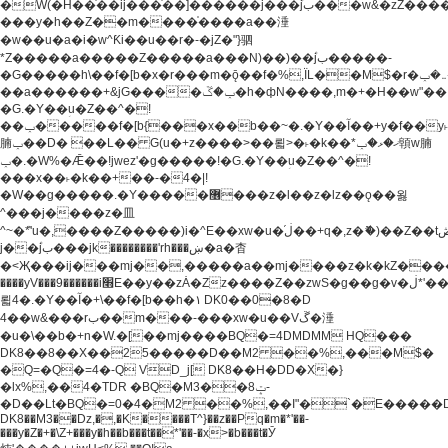
�W(�H��֫��ij���֫��]������j���۫jب���w&�zZ�����i�<�]4���y�Z�Ǯ�[Z����-
���y�h��Z��m����֫����a��涶
�w��u�a�i�w^Ƙi��u��r�-�jZ�"}驷
*Z�����a�����Z�����a���N)��)��۫jب�����-
�G�����h\��f�[b�x�r���m�ǭ��f�%,ÏL��M$�r�܅�ݕ�&���rب��m���-
��a������+&jG����ݕ�ڱ�h�фN����,m�+�H��w"��!
�G.�Y��ؚu�Z��^�!
��ݕ�����f�[b{���x��b��~�.�Y��آ��+y�f��y˫���w�w
腩ݕ��D� ��L�� G(u�+z����>��뢻>�˫�k��*ޚ�ޅ�ݕ顊w腩
ݕ�.�W%�Ǣ��!jwez'�g�����!�G.�Y��ؚu�Z��^�!
���x��˫�k��+��-�4�|!
�W��g�����.�Y��؜���޶���z�l��z�lz��ǫ��욇
^���j����z�⽫
^~�ܶ*'u�,����Z�����)i�^E��xw�u�ڶ֜��+q�,z�ޮ�)��Z��tۆ��ڞ����z�����*Z�Ǭ[ږ'GM3ۺױ������rG�t#��g����j����jk-
j��۫jب���jk��������'rh���ښ�a�杳
�<Җ���ij���mj��,�����a��mj����z�k�kZ�����jx��z���4���
����yV���9������i׫E��y��zȦ�Zz����Z��zwS�g��g�v�ڶ*'��z�l��
뢻4�.�Y��آ�+\��f�[b��h�١ DK0��0�8�D
4��w&���rب��m���-���xw�u��Vڱ�涶
�u�\��b�+n�W.�[��mj����BQ�=4DMDMM HQ���
DK8��8��X��25�����D��M2 ��%,���M$�
�Q=�Q�=4�-Q VD_j[ DK8��H�DD�X�}
�lx%,��4�TDR �BQ�M3��8ݓ-
�D��Lt�
BQ�=0�4�M2 ��%,��I"�`�E�����D��M$�TDH��I7ږǂQ�=1�
DK8��M3��Dz,�,�K����T^}��z��Pq�m�*'��-
���y�Z�+�\Z+���y�h��b���t��*'��-�x>�b���t�Ӯ