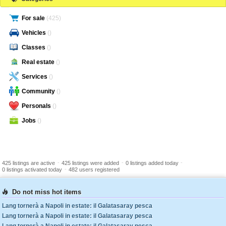
For sale
(425)
Vehicles
()
Classes
()
Real estate
()
Services
()
Community
()
Personals
()
Jobs
()
-
-
-
425 listings are active
425 listings were added
0 listings added today
-
0 listings activated today
482 users registered
Do not miss hot items
Lang tornerà a Napoli in estate: il Galatasaray pesca
Lang tornerà a Napoli in estate: il Galatasaray pesca