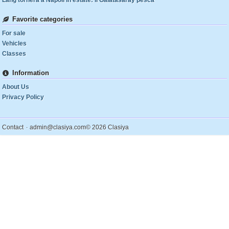
Lang tornerà a Napoli in estate: il Galatasaray pesca
Favorite categories
For sale
Vehicles
Classes
Information
About Us
Privacy Policy
.
Contact
admin@clasiya.com
© 2026 Clasiya