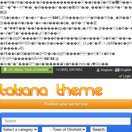
��ߊW�zW�z���'�X�������������k��Z�Z�޶��z��&���]zW�y��z�
⽫^~�ܶ*'�+-*�j�_�W����v*�j�b�鬱Ƨv*�j�_���r�zk�+^�'�
颵韺
YOj�ij��צ~)^�v�z+^�ܩz+���Sڶb���zȳz+�W��YOj�_�W��7��YOj�t���˛��
즸����W�z��~�e=�aⷭ���j�ij�_�W�~)^��⽫
^~�ܶ*'��R��^��ߢ������gjg�z�h��ڙ�,
�,@��� a�I0�<
�+Z�֫t"Ț�^�����ڮ �rX��
�n�z{g{�����֫��B��M��f�z{k�w��� a�I0���n��YhrAb��2�
�9$���M!DD���z{k�w�����)C_rZ,y�^�Ǣ~+,zфM͡��b�
욁����ޖǢ|-
�9$��s�O]��Mb�ǭD�v�z{g{�����ж� c�E4�
(F�����ΝǞr��O��,덞
�ǡy�^�*'���O*^j�e�ƭ�����'y�h��'zw(u�-j۬�G(u��
US, Maine, Town of Otisfield
+1 (800) 228-5651
Register
English
Login
Publish your ad for free
Search