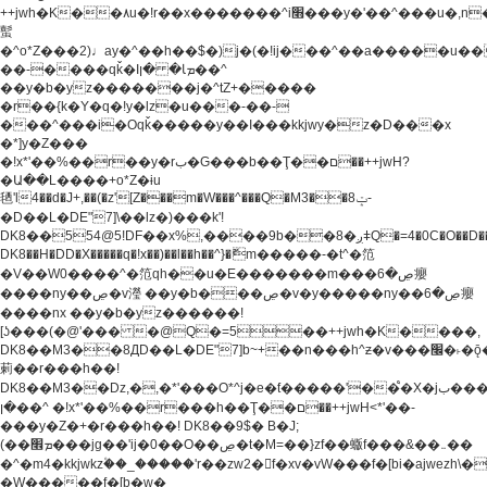
++jwh�K��٨u�!r��x�������^i׫���y�'��^���u�,n�u������y�^��h�ץ�
蟚
�^o*Z���2)♩ay�^��h��$�)j�(�!ij���^��a�����u��
��-����qǩ�Iܡا� �ן��^
��y�b�yz�������j�^tZ+�����
�r��{k�Y�q�!y�lz�u���-��-
���^���i�Oqǩ�����y��I���kkjwy�z�D���x
�*]y�Z���
�!x*'��%��r��y�rب�G���b��Ţ��ם��++jwH?
�Ա��L����+o*Z�ɨu
毢'l4��d�J+,��(�z'[Z���m�W���^���Q�M3��8ݓ-
�D��L�DE"7]\��lz�)���k'!
DK8��554@5!DF��x%,����9b��8�ږǂQ�=4�0C�O��D��L#�4@�L�9D�
DK8��H�DD�X
�����q�!x��)��l��h��^}�ޮm�����-�t^�笵
�V��W0����^�笵qh��u�E�������m���ڝ�6癭
����ny��ڝ�v瀅 ��y�b���ڝ�v�y�����ny��ڝ�6癭
����nx ��y�b�yz������!
[ʖ���(�@'��� �@Q�=5��++jwh�K����,
DK8��M3��8ДD��L�DE"7]b~+��n���h^ƶ�v���׬�˫�ǭ��\�%,��<
䓶��r���h��!
DK8��M3��Dz,�,�*'���O*^j�e�ƭ�����'��֩�X�jب����qǩ�Iܡا�
�ן��^ �!x*'��%��r���h��Ţ��ם��++jwH<*'��-
���y�Z�+�r���h��! DK8��9$� B�J;
(��ܡ׮���jg��'ij�0��O��ڝ�t�M=��}zf��蝂f���&��܅��
�^�m4�kkjwkz۫��_�����'r��zw2�f�xv�vW���f�[bi�ajwezh\
�W�����f�[b�w�