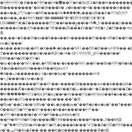
�>�,B�����j+t�޲���h�)bz{Cz�h��hr�������V��O��,����^j۫z�á'(�f�u�^r�b�w�
隝��������^�ǿz�讷���b� ,z�b��b�+t� ��z����m���-
��w��ڶ*' a�I=v�M5����Vޱ�]����ש���z{B��O�7 dD,?
��m��ږ��k%-��j���+�������*'��52H@�2�`!��
LDU����r�ݱ�Z��������k���y͇��i�+ڵ�6>�����jך���!
�k���zǜ��J{*k���y�^rB'���jZk���zV��(^rM)�+ڵ����+bz�k���z�)�+ڵ�rnnX�~�ܶ*'r�
춻
��,��+�G���sa��h��a��6>���������+zҞ�G���
zw�j׀���!
�a��,
��zwi�)�r.�X��۫�˫�ǭ��\�%,��DD�D��ԅk��
'Z���r����\��lz�)��BQ�=4�-Q VD_j[r���h��!
DK8��H�DD�X�}
�ly˫�ǭ��\�%,��L�9D��˫�ǭ��\�%,����9b��8�k�
涶�w]��kkjwt۞f���wM��kkjwu۞?
�d��ܥz������ǫ~)�z�k�{ay�^�������m>$
�+ڵ���b�x,lw�u�솋-
�����I�������O^��<����Od�����azz��&���w]4�
�����Ǣ�a��@qǩ�ױ��m�V��X�jب��a�i~�iZ��bq�b��Z��)���ھ'♨
������z�Kjx.j�jx,j��ʶ�vV���q�mw(v)��8�u��jכ�&��ਞ��f�j�
��y�b�yz������ �u�'��.��^�笶
�Ry�^��Cz�]�˦z{Ry�^��L�קj��jגy�^��R�ק�w�y�^��T���I�<-
O��&jzi�^ ��\Z+���y�h��b���t��*'��-
�x>�b���t�¢�"z�]��ئzkkjwu�O}
���Wnf�h^ƶ�v���׬קrW����y������ݢf��6Қ⽫
^~�ܶ*'��Z(tv�vW�j��,�g���ij�l��^o*Z��Z�Z������ݥ�a�����֫����a��)���q�!y�����W������ky�r��.�*�z��j
z�"�ڝ�&u�Z��-��,��k}�lz����˫�����涶�v歆