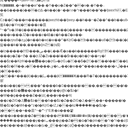
炖'����++jwH<%,��Q!a
N{������܅�+�H��w"��.�Y��ؚu�Z��^��v�.�Y��؞
��&����)���z)ߡ˫�k��(�~��i١r�^r���b��"��!jwex%,�E8t�<#��{Jު
笶
Ͼz��Ͼr���m������jwezhb��!jwey˫��h��~�Z��^��b��
뢻&�ק�Ymj����z�⽫
^~�ܶ*'u�,M�ij���֫��ij���֫��i��ij����+��������j���۫jب���w.���s)����jk-
���v���JZ�ǝ���z�嵪�z�h��Z�ǝ��-
���zקu8�zئ{�n��b�w(�w��*'�K(rG��b��b��u8�{b��(�{l����(�˫����ئy��N)���$~���^�,��+��
랇���k�'��,����ǭnZ�)ಇ$}
�lz�����D���ڝ��L��ֹǢ�a��k������Rǫ���b���v���������zZ�Zt*'��-
���y�Z�+ޮz� ��(rJZ�Zv���l��$r��y�b�{>��+y�!
��$z��K(rH���޲��q�(rGޡ�(rGܖ���$�{����l����lj�������,���ˬ���M4��+y�!
��$z���ܖ������ܢy�rب��(�w��*'�֫��a��i��i�+ڵ���b�w]�����jk-
j����jk-
j���+���jk)��y�۫jب���jk������Җ���R�7�j�������l�7��n)j�v���
뫖֫
��a��ij�v,�֫��^����b������i���,������\
����$z�޶��z��&���\��y@ϲ�$z�!
�W��g�����Z��)z{,���v���띡
��z�ZrG�J,޲�$z���h��$z�Z��ZrG�J,��,��+�����l�
蟥�$z�5�M4��^z�t�K(rG�rZ,z���kz۫�����l��$z�-
j��,��+��⽫^~�ܶ*'~)^E来�a���籊
�l��a���i֛��Z�(�ק���z�r��z{l��a��n�w(�ק���{���y�'����,޲��zw(�ק�����������ޮ�+
����i���k���y��rب���yj��Z�(�ק�ל�םm��^r�^r��z{b}
��z��r��z{l��au�(u�_j[��n�{.qǬ���z������ȳz�k���y�y�޶��z��&���p�+^~)^�