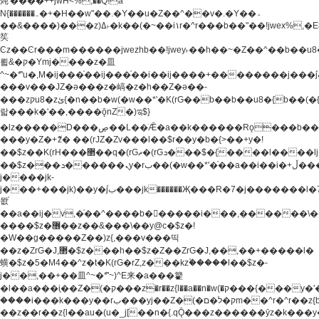
炖'����++jwH<%,��Q!a
N{������܅�+�H��w"��.�Y��ؚu�Z��^��v�.�Y��؞
��&����)���z)ߡ˫�k��(�~��i١r�^r���b��"��!jwex%,�E8t�<#��{Jު
笶
Ͼz��Ͼr���m������jwezhb��!jwey˫��h��~�Z��^��b��
뢻&�ק�Ymj����z�⽫
^~�ܶ*'u�,M�ij���֫��ij���֫��i��ij����+��������j���۫jب���w.���s)����jk-
���v���JZ�ǝ���z�嵪�z�h��Z�ǝ��-
���zקu8�zئ{�n��b�w(�w��*'�K(rG��b��b��u8�{b��(�{l����(�˫����ئy��N)���$~���^�,��+��
랇���k�'��,����ǭnZ�)ಇ$}
�lz�����D���ڝ��L��ֹǢ�a��k������Rǫ���b���v���������zZ�Zt*'��-
���y�Z�+ޮz� ��(rJZ�Zv���l��$r��y�b�{>��+y�!
��$z��K(rH���޲��q�(rGޡ�(rGܖ���$�{����l����lj�������,���ˬ���M4��+y�!
��$z���ܖ������ܢy�rب��(�w��*'�֫��a��i��i�+ڵ���b�w]�����jk-
j����jk-
j���+���jk)��y�۫jب���jk������Җ���R�7�j�������l�7��n)j�v���
뫖֫
��a��ij�v,�֫��^����b������i���,������\
����$z�޶��z��&���\��y@ϲ�$z�!
�W��g�����Z��)z{,���v���띡
��z�ZrG�J,޲�$z���h��$z�Z��ZrG�J,��,��+�����l�
蟥�$z�5�M4��^z�t�K(rG�rZ,z���kz۫�����l��$z�-
j��,��+��⽫^~�ܶ*'~)^E来�a���籊
�l��a���i֛��Z�(�ק���z�r��z{l��a��n�w(�ק���{���y�'����,޲��zw(�ק�����������ޮ�+
����i���k���y��rب���yj��Z�(�ק�ל�םm��^r�^r��z{b}
��z��r��z{l��au�(u�_j[��n�{.qǬ���z������ȳz�k���y�y�޶��z��&���p�+^~)^�