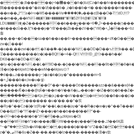
�>�,B�����j+t�޲���h�)bz{Cz�h��hr�������V��O��,����^j۫z�á'(�f�u�^r�b�w�
隝��������^�ǿz�讷���b� ,z�b��b�+t� ��z����m���-
��w��ڶ*' a�I=v�M5����Vޱ�]����ש���z{B��O�7 dD,?
��m��ږ��k%-��j���+�������*'��52H@�2�`!��
LDU����r�ݱ�Z��������k���y͇��i�+ڵ�6>�����jך���!
�k���zǜ��J{*k���y�^rB'���jZk���zV��(^rM)�+ڵ����+bz�k���z�)�+ڵ�rnnX�~�ܶ*'r�
춻
��,��+�G���sa��h��a��6>���������+zҞ�G���
zw�j׀���!
�a��,
��zwi�)�r.�X��۫�˫�ǭ��\�%,��DD�D��ԅk��
'Z���r����\��lz�)��BQ�=4�-Q VD_j[r���h��!
DK8��H�DD�X�}
�ly˫�ǭ��\�%,��L�9D��˫�ǭ��\�%,����9b��8�k�
涶�w]��kkjwt۞f���wM��kkjwu۞?
�d��ܥz������ǫ~)�z�k�{ay�^�������m>$
�+ڵ���b�x,lw�u�솋-
�����I�������O^��<����Od�����azz��&���w]4�
�����Ǣ�a��@qǩ�ױ��m�V��X�jب��a�i~�iZ��bq�b��Z��)���ھ'♨
������z�Kjx.j�jx,j��ʶ�vV���q�mw(v)��8�u��jכ�&��ਞ��f�j�
��y�b�yz������ �u�'��.��^�笶
�Ry�^��Cz�]�˦z{Ry�^��L�קj��jגy�^��R�ק�w�y�^��T���I�<-
O��&jzi�^ ��\Z+���y�h��b���t��*'��-
�x>�b���t�¢�"z�]��ئzkkjwu�O}
���Wnf�h^ƶ�v���׬קrW����y������ݢf��6Қ⽫
^~�ܶ*'��Z(tv�vW�j��,�g���ij�l��^o*Z��Z�Z������ݥ�a�����֫����a��)���q�!y�����W������ky�r��.�*�z��j
z�"�ڝ�&u�Z��-��,��k}�lz����˫�����涶�v歆