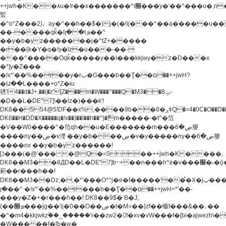
++jwh�K��٨u�!r��x�������^i׫���y�'��^���u�,n�u������y�^��h�ץ�
蟚
�^o*Z���2)♩ay�^��h��$�)j�(�!ij���^��a�����u��
��-����qǩ�Iܡا� �ן��^
��y�b�yz�������j�^tZ+�����
�r��{k�Y�q�!y�lz�u���-��-
���^���i�Oqǩ�����y��I���kkjwy�z�D���x
�*]y�Z���
�!x*'��%��r��y�rب�G���b��Ţ��ם��++jwH?
�Ա��L����+o*Z�ɨu
毢'l4��d�J+,��(�z'[Z���m�W���^���Q�M3��8ݓ-
�D��L�DE"7]\��lz�)���k'!
DK8��554@5!DF��x%,����9b��8�ږǂQ�=4�0C�O��D��L#�4@�L�9D�
DK8��H�DD�X
�����q�!x��)��l��h��^}�ޮm�����-�t^�笵
�V��W0����^�笵qh��u�E�������m���ڝ�6癭
����ny��ڝ�v瀅 ��y�b���ڝ�v�y�����ny��ڝ�6癭
����nx ��y�b�yz������!
[ʖ���(�@'��� �@Q�=5��++jwh�K����,
DK8��M3��8ДD��L�DE"7]b~+��n���h^ƶ�v���׬�˫�ǭ��\�%,��<
䓶��r���h��!
DK8��M3��Dz,�,�*'���O*^j�e�ƭ�����'��֩�X�jب����qǩ�Iܡا�
�ן��^ �!x*'��%��r���h��Ţ��ם��++jwH<*'��-
���y�Z�+�r���h��! DK8��9$� B�J;
(��ܡ׮���jg��'ij�0��O��ڝ�t�M=��}zf��蝂f���&��܅��
�^�m4�kkjwkz۫��_�����'r��zw2�f�xv�vW���f�[bi�ajwezh\
�W�����f�[b�w�