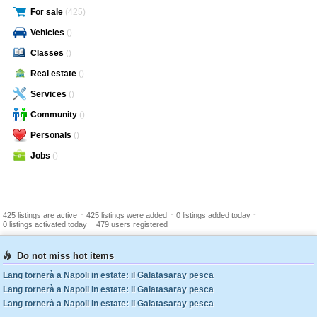
For sale
(425)
Vehicles
()
Classes
()
Real estate
()
Services
()
Community
()
Personals
()
Jobs
()
-
-
-
425 listings are active
425 listings were added
0 listings added today
-
0 listings activated today
479 users registered
Do not miss hot items
Lang tornerà a Napoli in estate: il Galatasaray pesca
Lang tornerà a Napoli in estate: il Galatasaray pesca
Lang tornerà a Napoli in estate: il Galatasaray pesca