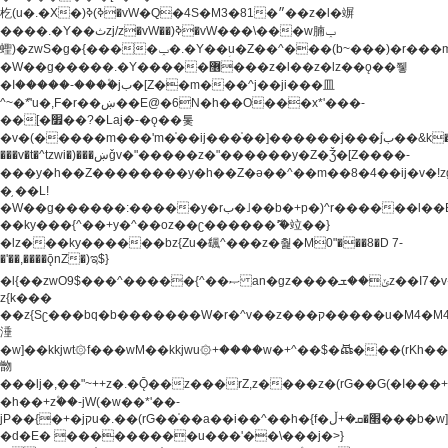
杚(u�.�X�)ߢ)ߢ�vW�Q�4S�M3�81�״��z�l�竮
����.�Y��ثzj/z�vW��)ߢ�vW���\���w腩ݕ
蟶)�zwS�g�{����ݕ�.�Y��ؚu�Z��^���(b~���)�r���m�ǥy�f�M4�'�z����6�M+z����4��^z���L!
�W��g�����.�Y��؜���޶���z�l��z�lz��ǫ��쮛
�ا�����-����۫jب�[Z��m���^j��ji���⽫
^~�ܶ*'u�,F�r��ښ��E@�6N�h��O���x*'���-
��[�׿��?�Laj�-�ǫ��톷
�v�(�����m���'m�֫��ij���֫��]������j���۫jب��&k��y����jk-
���v�t�^tzwi�)���ښǧv�"�����z�"������y�Z�Ǯ�[Z����-
���y�h��Z��������y�h��Z�ǝ��^��m��8�4��ij�v�!zg���a�
�֥ ��L!
�W��g������:�����y�rب�˩��b�+p�)^r������l��B�y�g�����v�,��%��h��-
��ky���{^��+y�^��oz��ʗ������ޮ'�竝��}
�lz���ky������bz{Zu�颻^���z�춽�M0"���8�D 7-
�'��,����ǭnZ�)ಇ$}
�l{��zwO9$���^�����{^��ޞ an�gz����ݶ��ܫz��I7�v�"���L��ֹ�z���h���ꔱ���������ݢe,z�
z{k���
��z{Sʗ���bq�b��� ����W�r�^v��z���ק�����u�M4�M4ҹ�z�q�m���z���w��*'��jX�z��z�Ţ��ם�
涶
�w]��kkjwt۞f���wM��kkjwu۞+����w�+^��$�ꬡ���(rKh��B�y�
朆
���lj�,��"~++z�.�Ǭ��z���rZ,z����z�(rG��G(�ا���+^��$��$z������nz�(rG���^z�_���r(rG���,}
�h��+z۫��-jW(�w��*'��-
jP��{�+�jקu�.��(rG��֫��a��i��^��h�{f�׫�ܩ�+ڵ���b�w]���n��jk?
�d�E� ���������u���'��\���j�>}