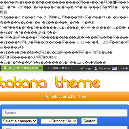
��ߊW�zW�z���'�X�������������k��Z�Z�޶��z��&���]zW�y��z�
⽫^~�ܶ*'�+-*�j�_�W����v*�j�b�鬱Ƨv*�j�_���r�zk�+^�'�
颵韺
YOj�ij��צ~)^�v�z+^�ܩz+���Sڶb���zȳz+�W��YOj�_�W��7��YOj�t���˛��
즸����W�z��~�e=�aⷭ���j�ij�_�W�~)^��⽫
^~�ܶ*'��R��^��ߢ������gjg�z�h��ڙ�,
�,@��� a�I0�<
�+Z�֫t"Ț�^�����ڮ �rX��
�n�z{g{�����֫��B��M��f�z{k�w��� a�I0���n��YhrAb��2�
�9$���M!DD���z{k�w�����)C_rZ,y�^�Ǣ~+,zфM͡��b�
욁����ޖǢ|-
�9$��s�O]��Mb�ǭD�v�z{g{�����ж� c�E4�
(F�����ΝǞr��O��,덞
�ǡy�^�*'���O*^j�e�ƭ�����'y�h��'zw(u�-j۬�G(u��
US, Ohio, Strongsville
+1 (800) 228-5651
Login
Register
English
Publish your ad for free
Search