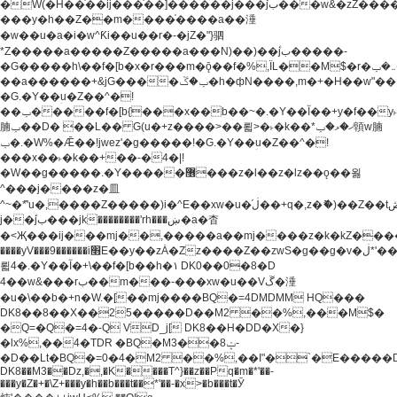
�W(�H��֫��ij���֫��]������j���۫jب���w&�zZ�����i�<�]4���y�Z�Ǯ�[Z����-
���y�h��Z��m����֫����a��涶
�w��u�a�i�w^Ƙi��u��r�-�jZ�"}驷
*Z�����a�����Z�����a���N)��)��۫jب�����-
�G�����h\��f�[b�x�r���m�ǭ��f�%,ÏL��M$�r�܅�ݕ�&���rب��m���-
��a������+&jG����ݕ�ڱ�h�фN����,m�+�H��w"��!
�G.�Y��ؚu�Z��^�!
��ݕ�����f�[b{���x��b��~�.�Y��آ��+y�f��y˫���w�w
腩ݕ��D� ��L�� G(u�+z����>��뢻>�˫�k��*ޚ�ޅ�ݕ顊w腩
ݕ�.�W%�Ǣ��!jwez'�g�����!�G.�Y��ؚu�Z��^�!
���x��˫�k��+��-�4�|!
�W��g�����.�Y��؜���޶���z�l��z�lz��ǫ��욇
^���j����z�⽫
^~�ܶ*'u�,����Z�����)i�^E��xw�u�ڶ֜��+q�,z�ޮ�)��Z��tۆ��ڞ����z�����*Z�Ǭ[ږ'GM3ۺױ������rG�t#��g����j����jk-
j��۫jب���jk��������'rh���ښ�a�杳
�<Җ���ij���mj��,�����a��mj����z�k�kZ�����jx��z���4���
����yV���9������i׫E��y��zȦ�Zz����Z��zwS�g��g�v�ڶ*'��z�l��
뢻4�.�Y��آ�+\��f�[b��h�١ DK0��0�8�D
4��w&���rب��m���-���xw�u��Vڱ�涶
�u�\��b�+n�W.�[��mj����BQ�=4DMDMM HQ���
DK8��8��X��25�����D��M2 ��%,���M$�
�Q=�Q�=4�-Q VD_j[ DK8��H�DD�X�}
�lx%,��4�TDR �BQ�M3��8ݓ-
�D��Lt�
BQ�=0�4�M2 ��%,��I"�`�E�����D��M$�TDH��I7ږǂQ�=1�
DK8��M3��Dz,�,�K����T^}��z��Pq�m�*'��-
���y�Z�+�\Z+���y�h��b���t��*'��-�x>�b���t�Ӯ