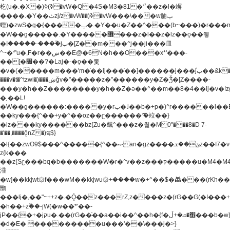
杚(u�.�X�)ߢ)ߢ�vW�Q�4S�M3�81�״��z�l�竮
����.�Y��ثzj/z�vW��)ߢ�vW���\���w腩ݕ
蟶)�zwS�g�{����ݕ�.�Y��ؚu�Z��^���(b~���)�r���m�ǥy�f�M4�'�z����6�M+z����4��^z���L!
�W��g�����.�Y��؜���޶���z�l��z�lz��ǫ��쮛
�ا�����-����۫jب�[Z��m���^j��ji���⽫
^~�ܶ*'u�,F�r��ښ��E@�6N�h��O���x*'���-
��[�׿��?�Laj�-�ǫ��톷
�v�(�����m���'m�֫��ij���֫��]������j���۫jب��&k��y����jk-
���v�t�^tzwi�)���ښǧv�"�����z�"������y�Z�Ǯ�[Z����-
���y�h��Z��������y�h��Z�ǝ��^��m��8�4��ij�v�!zg���a�
�֥ ��L!
�W��g������:�����y�rب�˩��b�+p�)^r������l��B�y�g�����v�,��%��h��-
��ky���{^��+y�^��oz��ʗ������ޮ'�竝��}
�lz���ky������bz{Zu�颻^���z�춽�M0"���8�D 7-
�'��,����ǭnZ�)ಇ$}
�l{��zwO9$���^�����{^��ޞ an�gz����ݶ��ܫz��I7�v�"���L��ֹ�z���h���ꔱ���������ݢe,z�
z{k���
��z{Sʗ���bq�b��� ����W�r�^v��z���ק�����u�M4�M4ҹ�z�q�m���z���w��*'��jX�z��z�Ţ��ם�
涶
�w]��kkjwt۞f���wM��kkjwu۞+����w�+^��$�ꬡ���(rKh��B�y�
朆
���lj�,��"~++z�.�Ǭ��z���rZ,z����z�(rG��G(�ا���+^��$��$z������nz�(rG���^z�_���r(rG���,}
�h��+z۫��-jW(�w��*'��-
jP��{�+�jקu�.��(rG��֫��a��i��^��h�{f�׫�ܩ�+ڵ���b�w]���n��jk?
�d�E� ���������u���'��\���j�>}