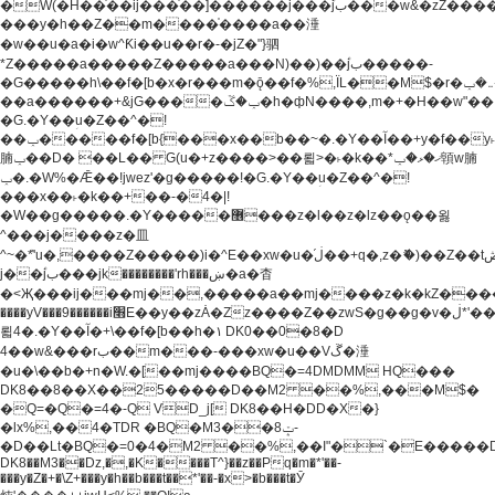
�W(�H��֫��ij���֫��]������j���۫jب���w&�zZ�����i�<�]4���y�Z�Ǯ�[Z����-
���y�h��Z��m����֫����a��涶
�w��u�a�i�w^Ƙi��u��r�-�jZ�"}驷
*Z�����a�����Z�����a���N)��)��۫jب�����-
�G�����h\��f�[b�x�r���m�ǭ��f�%,ÏL��M$�r�܅�ݕ�&���rب��m���-
��a������+&jG����ݕ�ڱ�h�фN����,m�+�H��w"��!
�G.�Y��ؚu�Z��^�!
��ݕ�����f�[b{���x��b��~�.�Y��آ��+y�f��y˫���w�w
腩ݕ��D� ��L�� G(u�+z����>��뢻>�˫�k��*ޚ�ޅ�ݕ顊w腩
ݕ�.�W%�Ǣ��!jwez'�g�����!�G.�Y��ؚu�Z��^�!
���x��˫�k��+��-�4�|!
�W��g�����.�Y��؜���޶���z�l��z�lz��ǫ��욇
^���j����z�⽫
^~�ܶ*'u�,����Z�����)i�^E��xw�u�ڶ֜��+q�,z�ޮ�)��Z��tۆ��ڞ����z�����*Z�Ǭ[ږ'GM3ۺױ������rG�t#��g����j����jk-
j��۫jب���jk��������'rh���ښ�a�杳
�<Җ���ij���mj��,�����a��mj����z�k�kZ�����jx��z���4���
����yV���9������i׫E��y��zȦ�Zz����Z��zwS�g��g�v�ڶ*'��z�l��
뢻4�.�Y��آ�+\��f�[b��h�١ DK0��0�8�D
4��w&���rب��m���-���xw�u��Vڱ�涶
�u�\��b�+n�W.�[��mj����BQ�=4DMDMM HQ���
DK8��8��X��25�����D��M2 ��%,���M$�
�Q=�Q�=4�-Q VD_j[ DK8��H�DD�X�}
�lx%,��4�TDR �BQ�M3��8ݓ-
�D��Lt�
BQ�=0�4�M2 ��%,��I"�`�E�����D��M$�TDH��I7ږǂQ�=1�
DK8��M3��Dz,�,�K����T^}��z��Pq�m�*'��-
���y�Z�+�\Z+���y�h��b���t��*'��-�x>�b���t�Ӯ