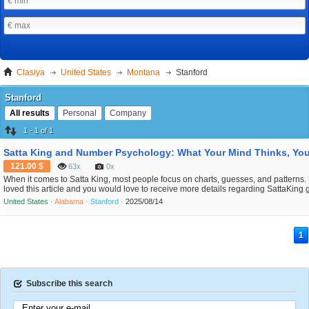
Clasiya
United States
Montana
Stanford
Stanford
All results
Personal
Company
1 - 1 of 1
121.00 $
63x
0x
When it comes to Satta King, most people focus on charts, guesses, and patterns.
loved this article and you would love to receive more details regarding SattaKing
visit our own site. But there’s another powerful factor that influences your gamepl
United States ·
Alabama ·
Stanford ·
2025/08/14
mind. The way your brain reacts to numbers, the feelings you attach to ...
1
Subscribe this search