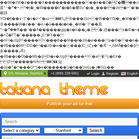
��ߊW�zW�z���'�X�������������k��Z�Z�޶��z��&���]zW�y��z�
⽫^~�ܶ*'�+-*�j�_�W����v*�j�b�鬱Ƨv*�j�_���r�zk�+^�'�
颵韺
YOj�ij��צ~)^�v�z+^�ܩz+���Sڶb���zȳz+�W��YOj�_�W��7��YOj�t���˛��
즸����W�z��~�e=�aⷭ���j�ij�_�W�~)^��⽫
^~�ܶ*'��R��^��ߢ������gjg�z�h��ڙ�,
�,@��� a�I0�<
�+Z�֫t"Ț�^�����ڮ �rX��
�n�z{g{�����֫��B��M��f�z{k�w��� a�I0���n��YhrAb��2�
�9$���M!DD���z{k�w�����)C_rZ,y�^�Ǣ~+,zфM͡��b�
욁����ޖǢ|-
�9$��s�O]��Mb�ǭD�v�z{g{�����ж� c�E4�
(F�����ΝǞr��O��,덞
�ǡy�^�*'���O*^j�e�ƭ�����'y�h��'zw(u�-j۬�G(u��
US, Montana, Stanford
+1 (800) 228-5651
Login
Register
English
Publish your ad for free
Search