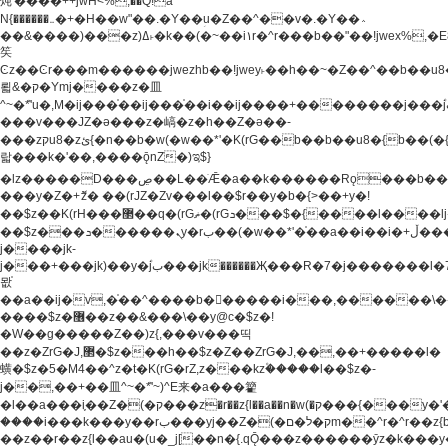
炖'����++jwH<%,��Q!a
N{������܅�+�H��w"��.�Y��ؚu�Z��^��v�.�Y��؞
��&����)���z)ߡ˫�k��(�~��i١r�^r���b��"��!jwex%,�E8t�<#��{Jު
笶
Ͼz��Ͼr���m������jwezhb��!jwey˫��h��~�Z��^��b��
뢻&�ק�Ymj����z�⽫
^~�ܶ*'u�,M�ij���֫��ij���֫��i��ij����+��������j���۫jب���w.���s)����jk-
���v���JZ�ǝ���z�嵪�z�h��Z�ǝ��-
���zקu8�zئ{�n��b�w(�w��*'�K(rG��b��b��u8�{b��(�{l����(�˫����ئy��N)���$~���^�,��+��
랇���k�'��,����ǭnZ�)ಇ$}
�lz�����D���ڝ��L��ֹǢ�a��k������Rǫ���b���v���������zZ�Zt*'��-
���y�Z�+ޮz� ��(rJZ�Zv���l��$r��y�b�{>��+y�!
��$z��K(rH���޲��q�(rGޡ�(rGܖ���$�{����l����lj�������,���ˬ���M4��+y�!
��$z���ܖ������ܢy�rب��(�w��*'�֫��a��i��i�+ڵ���b�w]�����jk-
j����jk-
j���+���jk)��y�۫jب���jk������Җ���R�7�j�������l�7��n)j�v���
뫖֫
��a��ij�v,�֫��^����b������i���,������\
����$z�޶��z��&���\��y@ϲ�$z�!
�W��g�����Z��)z{,���v���띡
��z�ZrG�J,޲�$z���h��$z�Z��ZrG�J,��,��+�����l�
蟥�$z�5�M4��^z�t�K(rG�rZ,z���kz۫�����l��$z�-
j��,��+��⽫^~�ܶ*'~)^E来�a���籊
�l��a���i֛��Z�(�ק���z�r��z{l��a��n�w(�ק���{���y�'����,޲��zw(�ק�����������ޮ�+
����i���k���y��rب���yj��Z�(�ק�ל�םm��^r�^r��z{b}
��z��r��z{l��au�(u�_j[��n�{.qǬ���z������ȳz�k���y�y�޶��z��&���p�+^~)^�