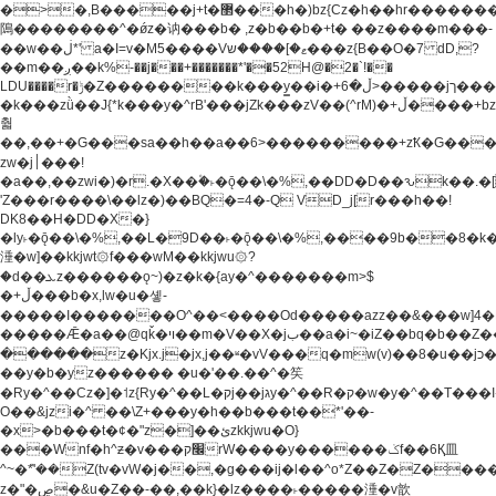
�>�,B�����j+t�޲���h�)bz{Cz�h��hr�������V��O��,����^j۫z�á'(�f�u�^r�b�w�
隝��������^�ǿz�讷���b� ,z�b��b�+t� ��z����m���-
��w��ڶ*' a�I=v�M5����Vޱ�]����ש���z{B��O�7 dD,?
��m��ږ��k%-��j���+�������*'��52H@�2�`!��
LDU����r�ݱ�Z��������k���y͇��i�+ڵ�6>�����jך���!
�k���zǜ��J{*k���y�^rB'���jZk���zV��(^rM)�+ڵ����+bz�k���z�)�+ڵ�rnnX�~�ܶ*'r�
춻
��,��+�G���sa��h��a��6>���������+zҞ�G���
zw�j׀���!
�a��,
��zwi�)�r.�X��۫�˫�ǭ��\�%,��DD�D��ԅk��
'Z���r����\��lz�)��BQ�=4�-Q VD_j[r���h��!
DK8��H�DD�X�}
�ly˫�ǭ��\�%,��L�9D��˫�ǭ��\�%,����9b��8�k�
涶�w]��kkjwt۞f���wM��kkjwu۞?
�d��ܥz������ǫ~)�z�k�{ay�^�������m>$
�+ڵ���b�x,lw�u�솋-
�����I�������O^��<����Od�����azz��&���w]4�
�����Ǣ�a��@qǩ�ױ��m�V��X�jب��a�i~�iZ��bq�b��Z��)���ھ'♨
������z�Kjx.j�jx,j��ʶ�vV���q�mw(v)��8�u��jכ�&��ਞ��f�j�
��y�b�yz������ �u�'��.��^�笶
�Ry�^��Cz�]�˦z{Ry�^��L�קj��jגy�^��R�ק�w�y�^��T���I�<-
O��&jzi�^ ��\Z+���y�h��b���t��*'��-
�x>�b���t�¢�"z�]��ئzkkjwu�O}
���Wnf�h^ƶ�v���׬קrW����y������ݢf��6Қ⽫
^~�ܶ*'��Z(tv�vW�j��,�g���ij�l��^o*Z��Z�Z������ݥ�a�����֫����a��)���q�!y�����W������ky�r��.�*�z��j
z�"�ڝ�&u�Z��-��,��k}�lz����˫�����涶�v歆