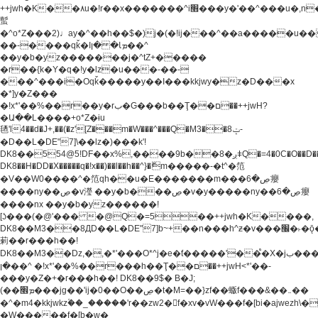
++jwh�K��٨u�!r��x�������^i׫���y�'��^���u�,n�u������y�^��h�ץ�
蟚
�^o*Z���2)♩ay�^��h��$�)j�(�!ij���^��a�����u��
��-����qǩ�Iܡا� �ן��^
��y�b�yz�������j�^tZ+�����
�r��{k�Y�q�!y�lz�u���-��-
���^���i�Oqǩ�����y��I���kkjwy�z�D���x
�*]y�Z���
�!x*'��%��r��y�rب�G���b��Ţ��ם��++jwH?
�Ա��L����+o*Z�ɨu
毢'l4��d�J+,��(�z'[Z���m�W���^���Q�M3��8ݓ-
�D��L�DE"7]\��lz�)���k'!
DK8��554@5!DF��x%,����9b��8�ږǂQ�=4�0C�O��D��L#�4@�L�9D�
DK8��H�DD�X
�����q�!x��)��l��h��^}�ޮm�����-�t^�笵
�V��W0����^�笵qh��u�E�������m���ڝ�6癭
����ny��ڝ�v瀅 ��y�b���ڝ�v�y�����ny��ڝ�6癭
����nx ��y�b�yz������!
[ʖ���(�@'��� �@Q�=5��++jwh�K����,
DK8��M3��8ДD��L�DE"7]b~+��n���h^ƶ�v���׬�˫�ǭ��\�%,��<
䓶��r���h��!
DK8��M3��Dz,�,�*'���O*^j�e�ƭ�����'��֩�X�jب����qǩ�Iܡا�
�ן��^ �!x*'��%��r���h��Ţ��ם��++jwH<*'��-
���y�Z�+�r���h��! DK8��9$� B�J;
(��ܡ׮���jg��'ij�0��O��ڝ�t�M=��}zf��蝂f���&��܅��
�^�m4�kkjwkz۫��_�����'r��zw2�f�xv�vW���f�[bi�ajwezh\
�W�����f�[b�w�