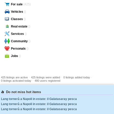
For sale
(425)
Vehicles
()
Classes
()
Real estate
()
Services
()
Community
()
Personals
()
Jobs
()
-
-
-
425 listings are active
425 listings were added
0 listings added today
-
0 listings activated today
480 users registered
Do not miss hot items
Lang tornerà a Napoli in estate: il Galatasaray pesca
Lang tornerà a Napoli in estate: il Galatasaray pesca
Lang tornerà a Napoli in estate: il Galatasaray pesca