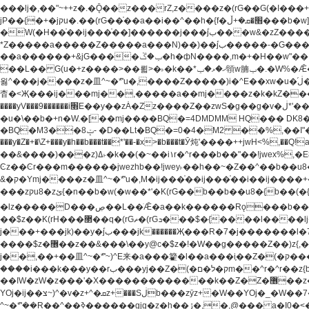
���lj�,��"~++z�.�Ǭ��z���rZ,z����z�(rG��G(�ا���+^��$��$z������nz�(rG���^z�_���r(rG���,}�h��+z۫��-jW(�w��*'��-
jP��{�+�jקu�.��(rG��֫��a��i��^��h�{f�׫�ܩ�+ڵ���b�w]���n��jk?�d�E� ���������u���'��\���j�>}
�W(�H��֫��ij���֫��]������j���۫jب���w&�zZ�����i�<�]4���y�Z�Ǯ�[Z����-���y�h��Z��m����֫����a��涶�w��u�a�i�w^Ƙi��u��r�-�jZ�"}驷
*Z�����a�����Z�����a���N)��)��۫jب�����-�G�����h\��f�[b�x�r���m�ǭ��f�%,ÏL��M$�r�܅�ݕ�&���rب��m���-
��a������+&jG����ݕ�ڱ�h�фN����,m�+�H��w"��!�G.�Y��ؚu�Z��^�!��ݕ�����f�[b{���x��b��~�.�Y��آ��+y�f��y˫���w�w腩ݕ��D�
��L�� G(u�+z����>��뢻>�˫�k��*ޚ�ޅ�ݕ顊w腩ݕ�.�W%�Ǣ��!jwez'�g�����!�G.�Y��ؚu�Z��^�!���x��˫�k��+��-�4�|!�W��g�����.�Y��؜���޶���z�l��z�lz��ǫ��
욇^���j����z�⽫^~�ܶ*'u�,����Z�����)i�^E��xw�u�ڶ֜��+q�,z�ޮ�)��Z��tۆ��ڞ����z�����*Z�Ǭ[ږ'GM3ۺױ������rG�t#��g����j����jk-j��۫jب���jk��������'rh���ښ�a�
杳�<Җ���ij���mj��,�����a��mj����z�k�kZ�����jx��z���4��
����yV���9������i׫E��y��zȦ�Zz����Z��zwS�g��g�v�ڶ*'��z�l��뢻4�.�Y��آ�+\��f�[b��h�١ DK0��0�8�D 4��w&���rب��m���-���xw�u��Vڱ�涶
�u�\��b�+n�W.�[��mj����BQ�=4DMDMM HQ��� DK
BQ�=0�4�M2 ��%,��I"�`�E�����D��M$�TDH��I7ږǂQ�=1
�BQ�M3��8ݓ- �D��Lt�
���y�Z�+�\Z+���y�h��b���t��*'��-�x>�b���t�Ӯ炖'����++jwH<%,��Q!a N{������܅�+�H��w"��.�Y��ؚu�Z��
��&����)���z)ߡ˫�k��(�~��i١r�^r���b��"��!jwex%,�E8t�<#��{Jު笶
Ͼz��Ͼr���m������jwezhb��!jwey˫��h��~�Z��^��b��
&�ק�Ymj����z�⽫^~�ܶ*'u�,M�ij���֫��ij���֫��i��ij����+��������j���۫jب���w.���s)����jk-���v���JZ�ǝ���z�嵪�z�h��Z�ǝ��-
���zקu8�zئ{�n��b�w(�w��*'�K(rG��b��b��u8�{b��(�{l����(�˫����ئy��N)���$~���^�,��+��랇���k�'��,����ǭnZ�)ಇ$}
�lz�����D���ڝ��L��ֹǢ�a��k������Rǫ���b���v���������zZ�Zt*'��-���y�Z�+ޮz� ��(rJZ�Zv���l��$r��y�b�{>��+y�!
��$z��K(rH���޲��q�(rGޡ�(rGܖ���$�{����l����lj�������,���ˬ���M4��+y�!��$z���ܖ������ܢy�rب��(�w��*'�֫��a��i��i�+ڵ���b�w]�����jk-j����jk-
j���+���jk)��y�۫jب���jk������Җ���R�7�j�������l�7��n)j�v���뫖֫��a��ij�v,�֫��^����b������i���,������\��xH4D�8"� H��
����$z�޶��z��&���\��y@ϲ�$z�!�W��g�����Z��)z{,���v���띡��z�ZrG�J,޲�$z���h��$z�Z��ZrG�J,��,��+�����l�蟥�$z�5�M4��^z�t�K(rG�rZ,z���kz۫�����l��$z�-
j��,��+��⽫^~�ܶ*'~)^E来�a���籊�l��a���i֛��Z�(�ק���z�r��z{l��a��n�w(�ק���{���y�'����,޲��zw(�ק�����������ޮ�+
����i���k���y��rب���yj��Z�(�ק�ל�םm��^r�^r��z{b}��z��r��z{l��au�(u�_j[��n�{.qǬ���z������ȳz�k���y�y�޶��z��&���p�+^~)^���jן�w-
��ߊW�zW�z���'�X�������������k��Z�Z�޶��z��&���]zW�y��z�⽫^~�ܶ*'�+-*�j�_�W����v*�j�b�鬱Ƨv*�j�_���r�zk�+^�'�颵韺
YOj�ij��צ~)^�v�z+^�ܩz+���Sڶb���zȳz+�W��YOj�_�W��7��YOj�t���˛��즸����W�z��~�e=�aⷭ���j�ij�_�W�~)^��⽫
�,@��� a�I0�<�S
^~�ܶ*'��R��^��ߢ������gjg�z�h��ڙ�,