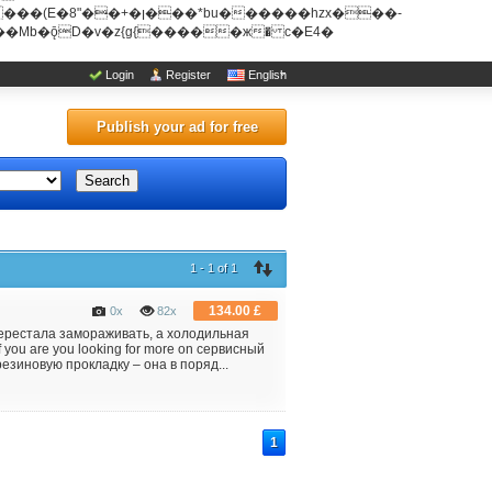
u������hzx���-
Login
Register
English
Publish your ad for free
Search
1 - 1 of 1
134.00 £
0x
82x
перестала замораживать, а холодильная
you are you looking for more on сервисный
резиновую прокладку – она в поряд...
1