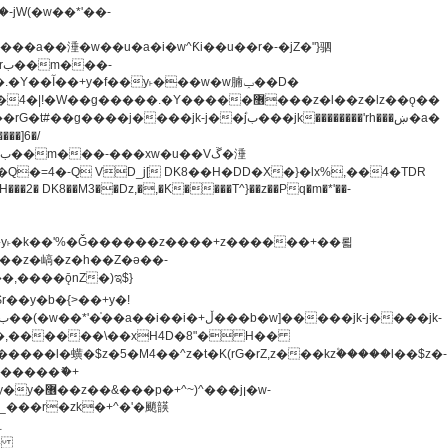
�=4�-Q VD_j[ DK8��H�DD�X�}�lx%,��4�TDR
u8�y˫�k��'%�Ǧ������z����+z������+��뢻