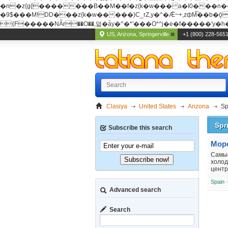
�n�z{g{�����֫��B��M��f�z{k�w��� a�I0���n��YhrAb��2�
�9$���M!DD���z{k�w�����)C_rZ,y�^�Ǣ~+,zфM͡��b�ǭD�{&�z{g{�����фM͡��B
(F�����ΝǞr��O��,덞�ǡy�^�*'���O*^j�e�ƭ�����'y�h��
US, Arizona, Springerville
+1 (800) 228-565
Clasiya
United States
Arizona
Sp
Spr
Subscribe this search
Самые
Subscribe now!
холод
центр
Spain 
Advanced search
Search