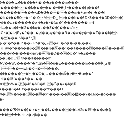
z�)��BQ�=4�-Q VD_j[r���h��! DK8��H�DD�X�}
�����m>$
-�t^�笵�V��W0����^�笵qh��u�E�������m���ڝ�6癭