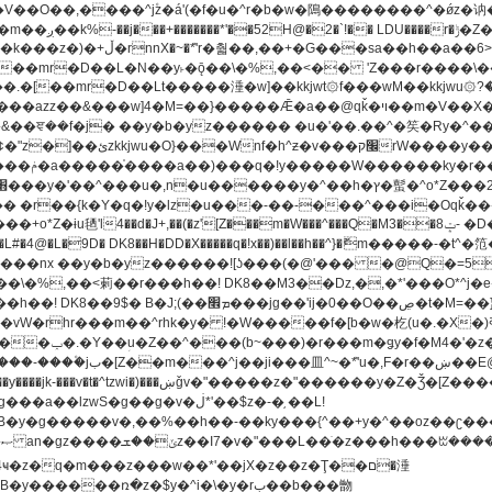
[��mr�D��L�N��y˫�ǭ��\�%,��<�� 'Z���r����\��l
�.�[��mr�D��Lt�
����涶�w]��kkjwt۞f���wM��kkjwu۞?�d��ܥz������ǫ~)�z�k�{ay�^��
����y������ݢf��6Қ⽫
-��,��k}
�����q�!x��)��l��h��^}�ޮm�����
��8�ږǂQ�=4�0C�O��D��L#�4@�L�9D� DK8��H�DD�X
m��^rhk�y� !�W�����f�[b�w�杚(u�.�X�)ߢ)ߢ�vW�Q�4S�M3�81�״��z�l�竮
�g��g�v�ڶ*'��$z�-�֥ ��L!
�
����ռ�z�$y�^i�\�y�rب��b���朆