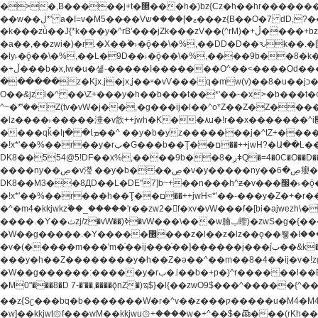
�>�,B�����j+t�޲���h�)bz{Cz�h��hr�������V��O��,����^j۫z�á'(�f�u�^r�b�w�隝��������^�ǿz�讷���b� ,z�b��b�+t� ��z����m���-
��w��ڶ*' a�I=v�M5����Vޱ�]����ש���z{B��O�7 dD,?��m��ږ��k%-��j���+�������*'��52H@�2�`!�� LDU����r�ݱ�Z��������k���y͇��i�+ڵ�6>�����jך���!
�k���zǜ��J{*k���y�^rB'���jZk���zV��(^rM)�+ڵ����+bz�k���z�)�+ڵ�rnnX�~�ܶ*'r�춻��,��+�G���sa��h��a��6>���������+zҞ�G���j���m�+ zw�j׀���!
�a��,
��zwi�)�r.�X��۫�˫�ǭ��\�%,��DD�D��ԅk��.�
�ly˫�ǭ��\�%,��L�9D��˫�ǭ��\�%,����9b��8�k�
�+ڵ���b�x,lw�u�솋-�����I�������O^��<����Od�����azz��&���w]4�M=��}�����Ǣ�a��@qǩ�ױ��m�V��X�jب��a�i~�iZ��bq�b��Z��)���ھ'♨
������z�Kjx.j�jx,j��ʶ�vV���q�mw(v)��8�u��jכ�&��ਞ��f�j� ��y�b�yz������ �u�'��.��^�笶�Ry�^��Cz�]�˦z{Ry�^��L�קj��jגy�^��R�ק�w�y�^��T���I�<-
O��&jzi�^ ��\Z+���y�h��b���t��*'��-�x>�b���t�¢�"z�]��ئzkkjwu�O}���Wnf�h^ƶ�v���׬קrW
^~�ܶ*'��Z(tv�vW�j��,�g���ij�l��^o*Z��Z�Z������ݥ�a�����֫����a��)���q�!y�����W������ky�r��.�*�z��jib��ނ+-z�"�ڝ�&u�Z��
�lz����˫�����涶�v歆++jwh�K��٨u�!r��x�������^i׫���y�'��^���u�,n�u������y�^��h�ץ�蟚�^o*Z���2)♩ay�^��h��$�)j�(�!ij���^��a�����u���-��-
����qǩ�Iܡا� �ן��^ ��y�b�yz�������j�^tZ+����� �r��{k�Y�q�!y�lz�u���-��-���^���i�Oqǩ�����y��I���kkjwy�z�D���x �*]y�Z���
�!x*'��%��r��y�rب�G���b��Ţ��ם��++jwH?�Ա��L����+o*Z�ɨu毢'l4��d�J+,��(�z'[Z���m�W���^���Q�M3��8ݓ- �D��L�DE"7]\��lz�)���k'!
DK8��554@5!DF��x%,����9b
����ny��ڝ�v瀅 ��y�b���ڝ�v�y�����ny��ڝ�6癭����nx ��y�b�yz������![ʖ���(�@'��� �@Q�=5��++jwh�K����,
DK8��M3��8ДD��L�DE"7]b~+��n���h^ƶ�v���׬�˫�ǭ��\�%,��<䓶��r���h��! DK8��M3��Dz,�,�*'���O*^j�e�ƭ�����'��֩�X�jب����qǩ�Iܡا� �ן��^
�!x*'��%��r���h��Ţ��ם��++jwH<*'��-���y�Z�+�r���h��! DK8��9$� B�J;(��ܡ׮���jg��'ij�0��O��ڝ�t�M=��}zf��蝂f���&��܅��
�^�m4�kkjwkz۫��_�����'r��zw2�f�xv�vW���f�[bi�ajwezh\��vW�rhr���
����.�Y��ثzj/z�vW��)ߢ�vW���\���w腩ݕ蟶)�zwS�g�{����ݕ�.�Y��ؚu�Z��^���(b~���)�r���m�ǥy�f�M4�'�z����6�M+z����4��^z���L!
�W��g�����.�Y��؜���޶���z�l��z�lz��ǫ��쮛�ا�����-����۫jب�[Z��m���^j��ji���⽫^~�ܶ*'u�,F�r��ښ��E@�6N�h��O���x*'���-��[�׿��?�Laj�-�ǫ��톷
�v�(�����m���'m�֫��ij���֫��]������j���۫jب��&k��y����jk-���v�t�^tzwi�)���ښǧv�"�����z�"������y�Z�Ǯ�[Z����-
���y�h��Z��������y�h��Z�ǝ��^��m��8�4��ij�v�!zg���a��lzwS
�W��g������:�����y�rب�˩��b�+p�)^r������l��B�y�g�����v�,��%��h��-��ky���{^��+y�^��oz��ʗ������ޮ'�竝��}�lz���ky������bz{Zu�颻^���z�춽
�M0"���8�D 7-�'��,����ǭnZ�)ಇ$}�l{��zwO9$���^�����{^��ޞ an�gz����ݶ��ܫz��I7�v�"���L��ֹ�z���h���ꔱ���������ݢe,z� z{k��
��z{Sʗ���bq�b��� ����W�r�^v��z���ק�����u�M4�M4ҹ�z�q�m���z���w��*'��jX�z��z�Ţ��ם�涶
�w]��kkjwt۞f���wM��kkjwu۞+����w�+^��$�ꬡ���(rKh��B�y��