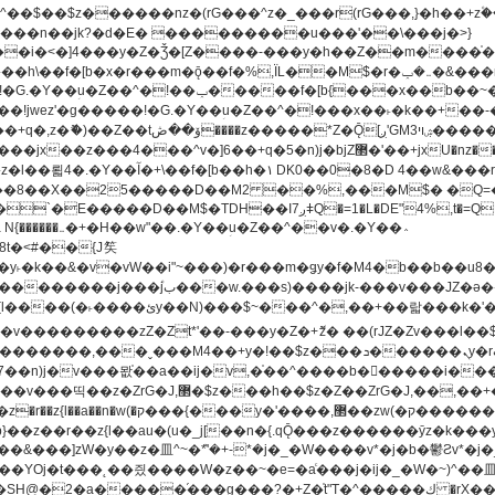
�^v�]6��+q�5�n)j�bjZ޲�'��+jxU�nz�����]6�/
8��8��X��25�����D��M2 ��%,���M$� �Q=�Q
�L�DE"4%,t�=QH���2� DK8��M3��Dz,�,�K����T^}��z��Pq�m�*'��-
^��v�.�Y��؞
u8�y˫�k��&�v�vW��i"~���)�r���m�ǥy�f�M4�b��b��
H@�2�a�����֜���g���?�+Z�֫t"Ț�^�����ڮ �rX��