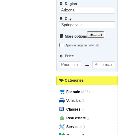
Region
City
Search
More options
Open listings in new tab
Price
Categories
For sale
(425)
Vehicles
()
Classes
()
Real estate
()
Services
()