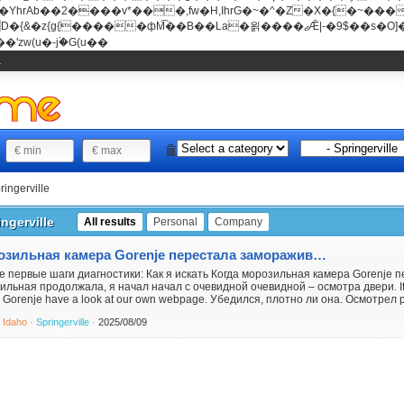
���v*���,fw�H,IhrG�~�^�Z�X�{�~������(E�8"��+�ן���*b
��La�욁����ޖǢ|-�9$��s�O]��Mb�ǭD�v�z{g{�����ж� c�E4�
'zw(u�-j۬�G(u��
1
ringerville
ingerville
All results
Personal
Company
Морозильная камера Gorenje перестала замораживать, а холодильник работает? Всё решение!
 первые шаги диагностики: Как я искать Когда морозильная камера Gorenje 
ильная продолжала, я начал начал с очевидной очевидной – осмотра двери. If 
 Gorenje have a look at our own webpage. Убедился, плотно ли она. Осмотрел 
·
Idaho ·
Springerville ·
2025/08/09