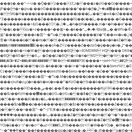
���lj�,��"~++z�.�Ǭ��z���rZ,z����z�(rG��G(�ا���+^��$��$z������nz�(rG���^z�_���r(rG���,}�h��+z۫��-jW(�w��*'��-
jP��{�+�jקu�.��(rG��֫��a��i��^��h�{f�׫�ܩ�+ڵ���b�w]���n��jk?�d�E� ���������u���'��\���j�>}
�W(�H��֫��ij���֫��]������j���۫jب���w&�zZ�����i�<�]4���y�Z�Ǯ�[Z����-���y�h��Z��m����֫����a��涶�w��u�a�i�w^Ƙi��u��r�-�jZ�"}驷
*Z�����a�����Z�����a���N)��)��۫jب�����-�G�����h\��f�[b�x�r���m�ǭ��f�%,ÏL��M$�r�܅�ݕ�&���rب��m���-
��a������+&jG����ݕ�ڱ�h�фN����,m�+�H��w"��!�G.�Y��ؚu�Z��^�!��ݕ�����f�[b{���x��b��~�.�Y��آ��+y�f��y˫���w�w腩ݕ��D�
��L�� G(u�+z����>��뢻>�˫�k��*ޚ�ޅ�ݕ顊w腩ݕ�.�W%�Ǣ��!jwez'�g�����!�G.�Y��ؚu�Z��^�!���x��˫�k��+��-�4�|!�W��g�����.�Y��؜���޶���z�l��z�lz��ǫ��
욇^���j����z�⽫^~�ܶ*'u�,����Z�����)i�^E��xw�u�ڶ֜��+q�,z�ޮ�)��Z��tۆ��ڞ����z�����*Z�Ǭ[ږ'GM3ۺױ������rG�t#��g����j����jk-j��۫jب���jk��������'rh���ښ�a�
杳�<Җ���ij���mj��,�����a��mj����z�k�kZ�����jx��z���4��
����yV���9������i׫E��y��zȦ�Zz����Z��zwS�g��g�v�ڶ*'��z�l��뢻4�.�Y��آ�+\��f�[b��h�١ DK0��0�8�D 4��w&���rب��m���-���xw�u��Vڱ�涶
�u�\��b�+n�W.�[��mj����BQ�=4DMDMM HQ��� DK
BQ�=0�4�M2 ��%,��I"�`�E�����D��M$�TDH��I7ږǂQ�=1
�BQ�M3��8ݓ- �D��Lt�
���y�Z�+�\Z+���y�h��b���t��*'��-�x>�b���t�Ӯ炖'����++jwH<%,��Q!a N{������܅�+�H��w"��.�Y��ؚu�Z��
��&����)���z)ߡ˫�k��(�~��i١r�^r���b��"��!jwex%,�E8t�<#��{Jު笶
Ͼz��Ͼr���m������jwezhb��!jwey˫��h��~�Z��^��b��
&�ק�Ymj����z�⽫^~�ܶ*'u�,M�ij���֫��ij���֫��i��ij����+��������j���۫jب���w.���s)����jk-���v���JZ�ǝ���z�嵪�z�h��Z�ǝ��-
���zקu8�zئ{�n��b�w(�w��*'�K(rG��b��b��u8�{b��(�{l����(�˫����ئy��N)���$~���^�,��+��랇���k�'��,����ǭnZ�)ಇ$}
�lz�����D���ڝ��L��ֹǢ�a��k������Rǫ���b���v���������zZ�Zt*'��-���y�Z�+ޮz� ��(rJZ�Zv���l��$r��y�b�{>��+y�!
��$z��K(rH���޲��q�(rGޡ�(rGܖ���$�{����l����lj�������,���ˬ���M4��+y�!��$z���ܖ������ܢy�rب��(�w��*'�֫��a��i��i�+ڵ���b�w]�����jk-j����jk-
j���+���jk)��y�۫jب���jk������Җ���R�7�j�������l�7��n)j�v���뫖֫��a��ij�v,�֫��^����b������i���,������\��xH4D�8"� H��
����$z�޶��z��&���\��y@ϲ�$z�!�W��g�����Z��)z{,���v���띡��z�ZrG�J,޲�$z���h��$z�Z��ZrG�J,��,��+�����l�蟥�$z�5�M4��^z�t�K(rG�rZ,z���kz۫�����l��$z�-
j��,��+��⽫^~�ܶ*'~)^E来�a���籊�l��a���i֛��Z�(�ק���z�r��z{l��a��n�w(�ק���{���y�'����,޲��zw(�ק�����������ޮ�+
����i���k���y��rب���yj��Z�(�ק�ל�םm��^r�^r��z{b}��z��r��z{l��au�(u�_j[��n�{.qǬ���z������ȳz�k���y�y�޶��z��&���p�+^~)^���jן�w-
��ߊW�zW�z���'�X�������������k��Z�Z�޶��z��&���]zW�y��z�⽫^~�ܶ*'�+-*�j�_�W����v*�j�b�鬱Ƨv*�j�_���r�zk�+^�'�颵韺
YOj�ij��צ~)^�v�z+^�ܩz+���Sڶb���zȳz+�W��YOj�_�W��7��YOj�t���˛��즸����W�z��~�e=�aⷭ���j�ij�_�W�~)^��⽫
�,@��� a�I0�<�S
^~�ܶ*'��R��^��ߢ������gjg�z�h��ڙ�,