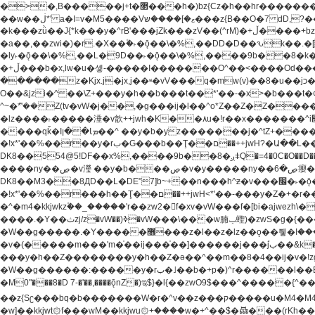
�>�,B�����j+t�޲���h�)bz{Cz�h��hr�������V��O��,����^j۫z�á'(�f�u�^r�b�w�隝��������^�ǿz�讷���b� ,z�b��b�+t� ��z����m���-
��w��ڶ*' a�I=v�M5����Vޱ�]����ש���z{B��O�7 dD,?��m��ږ��k%-��j���+�������*'��52H@�2�`!�� LDU����r�ݱ�Z��������k���y͇��i�+ڵ�6>�����jך���!
�k���zǜ��J{*k���y�^rB'���jZk���zV��(^rM)�+ڵ����+bz�k���z�)�+ڵ�rnnX�~�ܶ*'r�춻��,��+�G���sa��h��a��6>���������+zҞ�G���j���m�+ zw�j׀���!
�a��,
��zwi�)�r.�X��۫�˫�ǭ��\�%,��DD�D��ԅk��.�
�ly˫�ǭ��\�%,��L�9D��˫�ǭ��\�%,����9b��8�k�
�+ڵ���b�x,lw�u�솋-�����I�������O^��<����Od�����azz��&���w]4�M=��}�����Ǣ�a��@qǩ�ױ��m�V��X�jب��a�i~�iZ��bq�b��Z��)���ھ'♨
������z�Kjx.j�jx,j��ʶ�vV���q�mw(v)��8�u��jכ�&��ਞ��f�j� ��y�b�yz������ �u�'��.��^�笶�Ry�^��Cz�]�˦z{Ry�^��L�קj��jגy�^��R�ק�w�y�^��T���I�<-
O��&jzi�^ ��\Z+���y�h��b���t��*'��-�x>�b���t�¢�"z�]��ئzkkjwu�O}���Wnf�h^ƶ�v���׬קrW
^~�ܶ*'��Z(tv�vW�j��,�g���ij�l��^o*Z��Z�Z������ݥ�a�����֫����a��)���q�!y�����W������ky�r��.�*�z��jib��ނ+-z�"�ڝ�&u�Z��
�lz����˫�����涶�v歆++jwh�K��٨u�!r��x�������^i׫���y�'��^���u�,n�u������y�^��h�ץ�蟚�^o*Z���2)♩ay�^��h��$�)j�(�!ij���^��a�����u���-��-
����qǩ�Iܡا� �ן��^ ��y�b�yz�������j�^tZ+����� �r��{k�Y�q�!y�lz�u���-��-���^���i�Oqǩ�����y��I���kkjwy�z�D���x �*]y�Z���
�!x*'��%��r��y�rب�G���b��Ţ��ם��++jwH?�Ա��L����+o*Z�ɨu毢'l4��d�J+,��(�z'[Z���m�W���^���Q�M3��8ݓ- �D��L�DE"7]\��lz�)���k'!
DK8��554@5!DF��x%,����9b
����ny��ڝ�v瀅 ��y�b���ڝ�v�y�����ny��ڝ�6癭����nx ��y�b�yz������![ʖ���(�@'��� �@Q�=5��++jwh�K����,
DK8��M3��8ДD��L�DE"7]b~+��n���h^ƶ�v���׬�˫�ǭ��\�%,��<䓶��r���h��! DK8��M3��Dz,�,�*'���O*^j�e�ƭ�����'��֩�X�jب����qǩ�Iܡا� �ן��^
�!x*'��%��r���h��Ţ��ם��++jwH<*'��-���y�Z�+�r���h��! DK8��9$� B�J;(��ܡ׮���jg��'ij�0��O��ڝ�t�M=��}zf��蝂f���&��܅��
�^�m4�kkjwkz۫��_�����'r��zw2�f�xv�vW���f�[bi�ajwezh\��vW�rhr���
����.�Y��ثzj/z�vW��)ߢ�vW���\���w腩ݕ蟶)�zwS�g�{����ݕ�.�Y��ؚu�Z��^���(b~���)�r���m�ǥy�f�M4�'�z����6�M+z����4��^z���L!
�W��g�����.�Y��؜���޶���z�l��z�lz��ǫ��쮛�ا�����-����۫jب�[Z��m���^j��ji���⽫^~�ܶ*'u�,F�r��ښ��E@�6N�h��O���x*'���-��[�׿��?�Laj�-�ǫ��톷
�v�(�����m���'m�֫��ij���֫��]������j���۫jب��&k��y����jk-���v�t�^tzwi�)���ښǧv�"�����z�"������y�Z�Ǯ�[Z����-
���y�h��Z��������y�h��Z�ǝ��^��m��8�4��ij�v�!zg���a��lzwS
�W��g������:�����y�rب�˩��b�+p�)^r������l��B�y�g�����v�,��%��h��-��ky���{^��+y�^��oz��ʗ������ޮ'�竝��}�lz���ky������bz{Zu�颻^���z�춽
�M0"���8�D 7-�'��,����ǭnZ�)ಇ$}�l{��zwO9$���^�����{^��ޞ an�gz����ݶ��ܫz��I7�v�"���L��ֹ�z���h���ꔱ���������ݢe,z� z{k��
��z{Sʗ���bq�b��� ����W�r�^v��z���ק�����u�M4�M4ҹ�z�q�m���z���w��*'��jX�z��z�Ţ��ם�涶
�w]��kkjwt۞f���wM��kkjwu۞+����w�+^��$�ꬡ���(rKh��B�y��