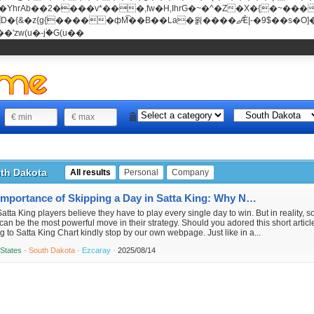
���v*���,fw�H,IhrG�~�^�Z�X�{�~������(E�8"��+�ן���*b
��La�욁����ޖǢ|-�9$��s�O]��Mb�ǭD�v�z{g{�����ж� c�E4�
'zw(u�-j۬�G(u��
th Dakota
All results
Personal
Company
The Importance of Skipping a Day in Satta King: Why Not Playing Can Be a Winning Strategy
atta King players believe they have to play every single day to win. But in reality, 
can be the most powerful move in their strategy. Should you adored this short article
ng to Satta King Chart kindly stop by our own webpage. Just like in a...
 States ·
South Dakota ·
Ezcaray ·
2025/08/14