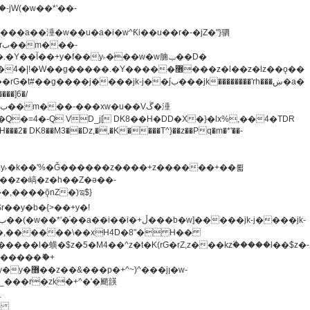
�=4�-Q VD_j[ DK8��H�DD�X�}�lx%,��4�TDR
u8�y˫�k��'%�Ǧ������z����+z������+��뢻