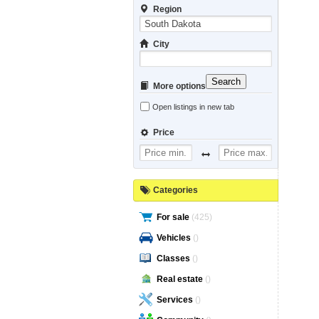
Region
City
Search
More options
Open listings in new tab
Price
Categories
For sale
(425)
Vehicles
()
Classes
()
Real estate
()
Services
()