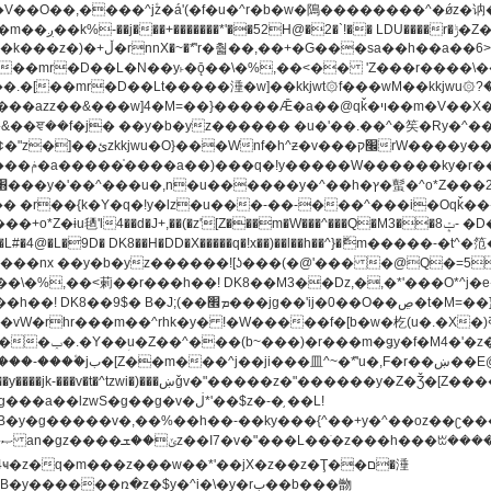
[��mr�D��L�N��y˫�ǭ��\�%,��<�� 'Z���r����\��l
�.�[��mr�D��Lt�
����涶�w]��kkjwt۞f���wM��kkjwu۞?�d��ܥz������ǫ~)�z�k�{ay�^��
����y������ݢf��6Қ⽫
-��,��k}
�����q�!x��)��l��h��^}�ޮm�����
��8�ږǂQ�=4�0C�O��D��L#�4@�L�9D� DK8��H�DD�X
m��^rhk�y� !�W�����f�[b�w�杚(u�.�X�)ߢ)ߢ�vW�Q�4S�M3�81�״��z�l�竮
�g��g�v�ڶ*'��$z�-�֥ ��L!
�
����ռ�z�$y�^i�\�y�rب��b���朆