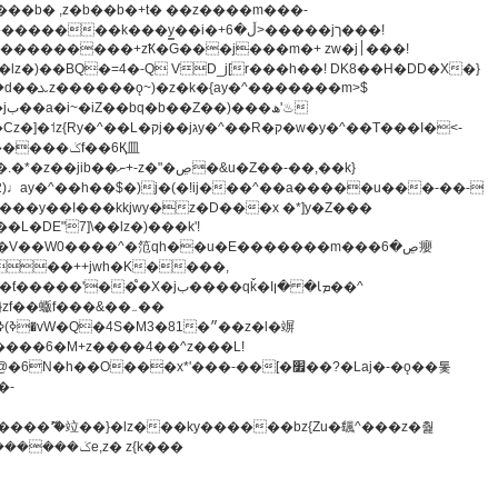
z�)��BQ�=4�-Q VD_j[r���h��! DK8��H�DD�X�}
�����m>$
-�t^�笵�V��W0����^�笵qh��u�E�������m���ڝ�6癭