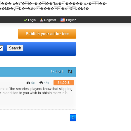
u������hzx���-
Login
Register
English
Publish your ad for free
Search
1 - 1 of 1
34.00 $
0x
48x
some of the smartest players know that skipping
 in addition to you wish to obtain more info
1