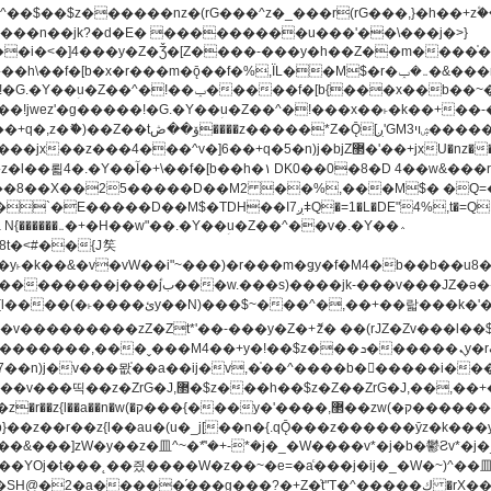
�^v�]6��+q�5�n)j�bjZ޲�'��+jxU�nz�����]6�/
8��8��X��25�����D��M2 ��%,���M$� �Q=�Q
�L�DE"4%,t�=QH���2� DK8��M3��Dz,�,�K����T^}��z��Pq�m�*'��-
^��v�.�Y��؞
u8�y˫�k��&�v�vW��i"~���)�r���m�ǥy�f�M4�b��b��
H@�2�a�����֜���g���?�+Z�֫t"Ț�^�����ڮ �rX��