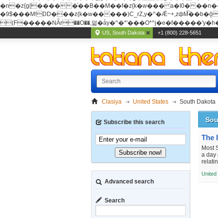
�n�z{g{�����֫��B��M��f�z{k�w��� a�I0���n��YhrAb��2�
�9$���M!DD���z{k�w�����)C_rZ,y�^�Ǣ~+,zфM͡��b�ǭD�{&�z{g{�����фM͡��B
(F�����ΝǞr��O��,덞�ǡy�^�*'���O*^j�e�ƭ�����'y�h��
US, South Dakota
+1 (800) 228-5651
Clasiya
United States
South Dakota
Sou
Subscribe this search
Most S
Subscribe now!
a day 
relati
United
Advanced search
Search