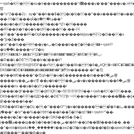
++jwh�K��٨u�!r��x�������^i׫���y�'��^���u�,n�u������y�^��h�ץ�
蟚
�^o*Z���2)♩ay�^��h��$�)j�(�!ij���^��a�����u��
��-����qǩ�Iܡا� �ן��^
��y�b�yz�������j�^tZ+�����
�r��{k�Y�q�!y�lz�u���-��-
���^���i�Oqǩ�����y��I���kkjwy�z�D���x
�*]y�Z���
�!x*'��%��r��y�rب�G���b��Ţ��ם��++jwH?
�Ա��L����+o*Z�ɨu
毢'l4��d�J+,��(�z'[Z���m�W���^���Q�M3��8ݓ-
�D��L�DE"7]\��lz�)���k'!
DK8��554@5!DF��x%,����9b��8�ږǂQ�=4�0C�O��D��L#�4@�L�9D�
DK8��H�DD�X
�����q�!x��)��l��h��^}�ޮm�����-�t^�笵
�V��W0����^�笵qh��u�E�������m���ڝ�6癭
����ny��ڝ�v瀅 ��y�b���ڝ�v�y�����ny��ڝ�6癭
����nx ��y�b�yz������!
[ʖ���(�@'��� �@Q�=5��++jwh�K����,
DK8��M3��8ДD��L�DE"7]b~+��n���h^ƶ�v���׬�˫�ǭ��\�%,��<
䓶��r���h��!
DK8��M3��Dz,�,�*'���O*^j�e�ƭ�����'��֩�X�jب����qǩ�Iܡا�
�ן��^ �!x*'��%��r���h��Ţ��ם��++jwH<*'��-
���y�Z�+�r���h��! DK8��9$� B�J;
(��ܡ׮���jg��'ij�0��O��ڝ�t�M=��}zf��蝂f���&��܅��
�^�m4�kkjwkz۫��_�����'r��zw2�f�xv�vW���f�[bi�ajwezh\
�W�����f�[b�w�