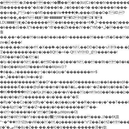
�>�,B�����j+t�޲���h�)bz{Cz�h��hr�������V��O��,����^j۫z�á'(�f�u�^r�b�w�
隝��������^�ǿz�讷���b� ,z�b��b�+t� ��z����m���-
��w��ڶ*' a�I=v�M5����Vޱ�]����ש���z{B��O�7 dD,?
��m��ږ��k%-��j���+�������*'��52H@�2�`!��
LDU����r�ݱ�Z��������k���y͇��i�+ڵ�6>�����jך���!
�k���zǜ��J{*k���y�^rB'���jZk���zV��(^rM)�+ڵ����+bz�k���z�)�+ڵ�rnnX�~�ܶ*'r�
춻
��,��+�G���sa��h��a��6>���������+zҞ�G���
zw�j׀���!
�a��,
��zwi�)�r.�X��۫�˫�ǭ��\�%,��DD�D��ԅk��
'Z���r����\��lz�)��BQ�=4�-Q VD_j[r���h��!
DK8��H�DD�X�}
�ly˫�ǭ��\�%,��L�9D��˫�ǭ��\�%,����9b��8�k�
涶�w]��kkjwt۞f���wM��kkjwu۞?
�d��ܥz������ǫ~)�z�k�{ay�^�������m>$
�+ڵ���b�x,lw�u�솋-
�����I�������O^��<����Od�����azz��&���w]4�
�����Ǣ�a��@qǩ�ױ��m�V��X�jب��a�i~�iZ��bq�b��Z��)���ھ'♨
������z�Kjx.j�jx,j��ʶ�vV���q�mw(v)��8�u��jכ�&��ਞ��f�j�
��y�b�yz������ �u�'��.��^�笶
�Ry�^��Cz�]�˦z{Ry�^��L�קj��jגy�^��R�ק�w�y�^��T���I�<-
O��&jzi�^ ��\Z+���y�h��b���t��*'��-
�x>�b���t�¢�"z�]��ئzkkjwu�O}
���Wnf�h^ƶ�v���׬קrW����y������ݢf��6Қ⽫
^~�ܶ*'��Z(tv�vW�j��,�g���ij�l��^o*Z��Z�Z������ݥ�a�����֫����a��)���q�!y�����W������ky�r��.�*�z��j
z�"�ڝ�&u�Z��-��,��k}�lz����˫�����涶�v歆