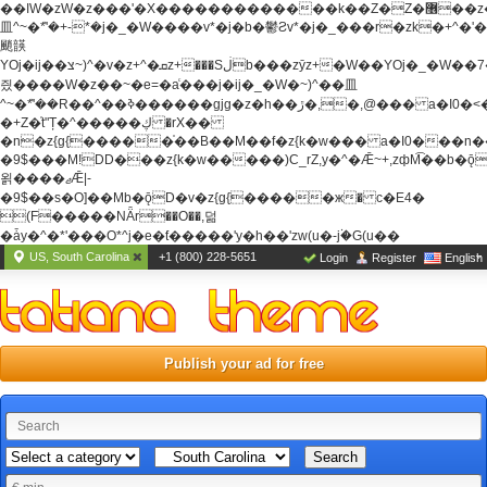
��ߊW�zW�z���'�X�������������k��Z�Z�޶��z��&���]zW�y��z�
⽫^~�ܶ*'�+-*�j�_�W����v*�j�b�鬱Ƨv*�j�_���r�zk�+^�'�
颵韺
YOj�ij��צ~)^�v�z+^�ܩz+���Sڶb���zȳz+�W��YOj�_�W��7��YOj�t���˛��
즸����W�z��~�e=�aⷭ���j�ij�_�W�~)^��⽫
^~�ܶ*'��R��^��ߢ������gjg�z�h��ڙ�,
�,@��� a�I0�<
�+Z�֫t"Ț�^�����ڮ �rX��
�n�z{g{�����֫��B��M��f�z{k�w��� a�I0���n��YhrAb��2�
�9$���M!DD���z{k�w�����)C_rZ,y�^�Ǣ~+,zфM͡��b�
욁����ޖǢ|-
�9$��s�O]��Mb�ǭD�v�z{g{�����ж� c�E4�
(F�����ΝǞr��O��,덞
�ǡy�^�*'���O*^j�e�ƭ�����'y�h��'zw(u�-j۬�G(u��
US, South Carolina
+1 (800) 228-5651
Login
Register
English
Publish your ad for free
Search