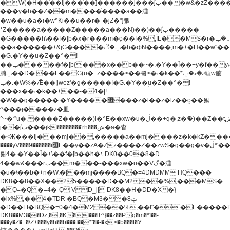
�W(�H��֫��ij���֫��]������j���۫jب���w&�zZ�����i�<�]4���y�Z�Ǯ�[Z����-
���y�h��Z��m����֫����a��涶
�w��u�a�i�w^Ƙi��u��r�-�jZ�"}驷
*Z�����a�����Z�����a���N)��)��۫jب�����-
�G�����h\��f�[b�x�r���m�ǭ��f�%,ÏL��M$�r�܅�ݕ�&���rب��m���-
��a������+&jG����ݕ�ڱ�h�фN����,m�+�H��w"��!
�G.�Y��ؚu�Z��^�!
��ݕ�����f�[b{���x��b��~�.�Y��آ��+y�f��y˫���w�w
腩ݕ��D� ��L�� G(u�+z����>��뢻>�˫�k��*ޚ�ޅ�ݕ顊w腩
ݕ�.�W%�Ǣ��!jwez'�g�����!�G.�Y��ؚu�Z��^�!
���x��˫�k��+��-�4�|!
�W��g�����.�Y��؜���޶���z�l��z�lz��ǫ��욇
^���j����z�⽫
^~�ܶ*'u�,����Z�����)i�^E��xw�u�ڶ֜��+q�,z�ޮ�)��Z��tۆ��ڞ����z�����*Z�Ǭ[ږ'GM3ۺױ������rG�t#��g����j����jk-
j��۫jب���jk��������'rh���ښ�a�杳
�<Җ���ij���mj��,�����a��mj����z�k�kZ�����jx��z���4���
����yV���9������i׫E��y��zȦ�Zz����Z��zwS�g��g�v�ڶ*'��z�l��
뢻4�.�Y��آ�+\��f�[b��h�١ DK0��0�8�D
4��w&���rب��m���-���xw�u��Vڱ�涶
�u�\��b�+n�W.�[��mj����BQ�=4DMDMM HQ���
DK8��8��X��25�����D��M2 ��%,���M$�
�Q=�Q�=4�-Q VD_j[ DK8��H�DD�X�}
�lx%,��4�TDR �BQ�M3��8ݓ-
�D��Lt�
BQ�=0�4�M2 ��%,��I"�`�E�����D��M$�TDH��I7ږǂQ�=1�
DK8��M3��Dz,�,�K����T^}��z��Pq�m�*'��-
���y�Z�+�\Z+���y�h��b���t��*'��-�x>�b���t�Ӯ