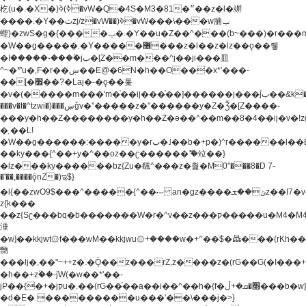
杚(u�.�X�)ߢ)ߢ�vW�Q�4S�M3�81�״��z�l�竮
����.�Y��ثzj/z�vW��)ߢ�vW���\���w腩ݕ
蟶)�zwS�g�{����ݕ�.�Y��ؚu�Z��^���(b~���)�r���m�ǥy�f�M4�'�z����6�M+z����4��^z���L!
�W��g�����.�Y��؜���޶���z�l��z�lz��ǫ��쮛
�ا�����-����۫jب�[Z��m���^j��ji���⽫
^~�ܶ*'u�,F�r��ښ��E@�6N�h��O���x*'���-
��[�׿��?�Laj�-�ǫ��톷
�v�(�����m���'m�֫��ij���֫��]������j���۫jب��&k��y����jk-
���v�t�^tzwi�)���ښǧv�"�����z�"������y�Z�Ǯ�[Z����-
���y�h��Z��������y�h��Z�ǝ��^��m��8�4��ij�v�!zg���a�
�֥ ��L!
�W��g������:�����y�rب�˩��b�+p�)^r������l��B�y�g�����v�,��%��h��-
��ky���{^��+y�^��oz��ʗ������ޮ'�竝��}
�lz���ky������bz{Zu�颻^���z�춽�M0"���8�D 7-
�'��,����ǭnZ�)ಇ$}
�l{��zwO9$���^�����{^��ޞ an�gz����ݶ��ܫz��I7�v�"���L��ֹ�z���h���ꔱ���������ݢe,z�
z{k���
��z{Sʗ���bq�b��� ����W�r�^v��z���ק�����u�M4�M4ҹ�z�q�m���z���w��*'��jX�z��z�Ţ��ם�
涶
�w]��kkjwt۞f���wM��kkjwu۞+����w�+^��$�ꬡ���(rKh��B�y�
朆
���lj�,��"~++z�.�Ǭ��z���rZ,z����z�(rG��G(�ا���+^��$��$z������nz�(rG���^z�_���r(rG���,}
�h��+z۫��-jW(�w��*'��-
jP��{�+�jקu�.��(rG��֫��a��i��^��h�{f�׫�ܩ�+ڵ���b�w]���n��jk?
�d�E� ���������u���'��\���j�>}