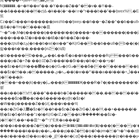
炖'����++jwH<%,��Q!a
N{������܅�+�H��w"��.�Y��ؚu�Z��^��v�.�Y��؞
��&����)���z)ߡ˫�k��(�~��i١r�^r���b��"��!jwex%,�E8t�<#��{Jު
笶
Ͼz��Ͼr���m������jwezhb��!jwey˫��h��~�Z��^��b��
뢻&�ק�Ymj����z�⽫
^~�ܶ*'u�,M�ij���֫��ij���֫��i��ij����+��������j���۫jب���w.���s)����jk-
���v���JZ�ǝ���z�嵪�z�h��Z�ǝ��-
���zקu8�zئ{�n��b�w(�w��*'�K(rG��b��b��u8�{b��(�{l����(�˫����ئy��N)���$~���^�,��+��
랇���k�'��,����ǭnZ�)ಇ$}
�lz�����D���ڝ��L��ֹǢ�a��k������Rǫ���b���v���������zZ�Zt*'��-
���y�Z�+ޮz� ��(rJZ�Zv���l��$r��y�b�{>��+y�!
��$z��K(rH���޲��q�(rGޡ�(rGܖ���$�{����l����lj�������,���ˬ���M4��+y�!
��$z���ܖ������ܢy�rب��(�w��*'�֫��a��i��i�+ڵ���b�w]�����jk-
j����jk-
j���+���jk)��y�۫jب���jk������Җ���R�7�j�������l�7��n)j�v���
뫖֫
��a��ij�v,�֫��^����b������i���,������\
����$z�޶��z��&���\��y@ϲ�$z�!
�W��g�����Z��)z{,���v���띡
��z�ZrG�J,޲�$z���h��$z�Z��ZrG�J,��,��+�����l�
蟥�$z�5�M4��^z�t�K(rG�rZ,z���kz۫�����l��$z�-
j��,��+��⽫^~�ܶ*'~)^E来�a���籊
�l��a���i֛��Z�(�ק���z�r��z{l��a��n�w(�ק���{���y�'����,޲��zw(�ק�����������ޮ�+
����i���k���y��rب���yj��Z�(�ק�ל�םm��^r�^r��z{b}
��z��r��z{l��au�(u�_j[��n�{.qǬ���z������ȳz�k���y�y�޶��z��&���p�+^~)^�