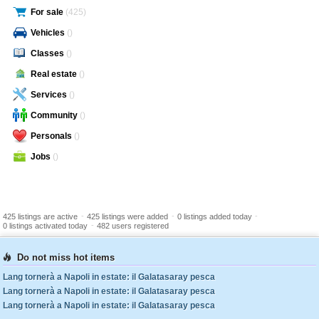
For sale
(425)
Vehicles
()
Classes
()
Real estate
()
Services
()
Community
()
Personals
()
Jobs
()
-
-
-
425 listings are active
425 listings were added
0 listings added today
-
0 listings activated today
482 users registered
Do not miss hot items
Lang tornerà a Napoli in estate: il Galatasaray pesca
Lang tornerà a Napoli in estate: il Galatasaray pesca
Lang tornerà a Napoli in estate: il Galatasaray pesca