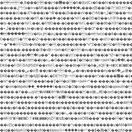
�>�,B�����j+t�޲���h�)bz{Cz�h��hr�������V��O��,����^j۫z�á'(�f�u�^r�b�w�隝��������^�ǿz�讷���b� ,z�b��b�+t� ��z����m���-
��w��ڶ*' a�I=v�M5����Vޱ�]����ש���z{B��O�7 dD,?��m��ږ��k%-��j���+�������*'��52H@�2�`!�� LDU����r�ݱ�Z��������k���y͇��i�+ڵ�6>�����jך���!
�k���zǜ��J{*k���y�^rB'���jZk���zV��(^rM)�+ڵ����+bz�k���z�)�+ڵ�rnnX�~�ܶ*'r�춻��,��+�G���sa��h��a��6>���������+zҞ�G���j���m�+ zw�j׀���!
�a��,
��zwi�)�r.�X��۫�˫�ǭ��\�%,��DD�D��ԅk��.�
�ly˫�ǭ��\�%,��L�9D��˫�ǭ��\�%,����9b��8�k�
�+ڵ���b�x,lw�u�솋-�����I�������O^��<����Od�����azz��&���w]4�M=��}�����Ǣ�a��@qǩ�ױ��m�V��X�jب��a�i~�iZ��bq�b��Z��)���ھ'♨
������z�Kjx.j�jx,j��ʶ�vV���q�mw(v)��8�u��jכ�&��ਞ��f�j� ��y�b�yz������ �u�'��.��^�笶�Ry�^��Cz�]�˦z{Ry�^��L�קj��jגy�^��R�ק�w�y�^��T���I�<-
O��&jzi�^ ��\Z+���y�h��b���t��*'��-�x>�b���t�¢�"z�]��ئzkkjwu�O}���Wnf�h^ƶ�v���׬קrW
^~�ܶ*'��Z(tv�vW�j��,�g���ij�l��^o*Z��Z�Z������ݥ�a�����֫����a��)���q�!y�����W������ky�r��.�*�z��jib��ނ+-z�"�ڝ�&u�Z��
�lz����˫�����涶�v歆++jwh�K��٨u�!r��x�������^i׫���y�'��^���u�,n�u������y�^��h�ץ�蟚�^o*Z���2)♩ay�^��h��$�)j�(�!ij���^��a�����u���-��-
����qǩ�Iܡا� �ן��^ ��y�b�yz�������j�^tZ+����� �r��{k�Y�q�!y�lz�u���-��-���^���i�Oqǩ�����y��I���kkjwy�z�D���x �*]y�Z���
�!x*'��%��r��y�rب�G���b��Ţ��ם��++jwH?�Ա��L����+o*Z�ɨu毢'l4��d�J+,��(�z'[Z���m�W���^���Q�M3��8ݓ- �D��L�DE"7]\��lz�)���k'!
DK8��554@5!DF��x%,����9b
����ny��ڝ�v瀅 ��y�b���ڝ�v�y�����ny��ڝ�6癭����nx ��y�b�yz������![ʖ���(�@'��� �@Q�=5��++jwh�K����,
DK8��M3��8ДD��L�DE"7]b~+��n���h^ƶ�v���׬�˫�ǭ��\�%,��<䓶��r���h��! DK8��M3��Dz,�,�*'���O*^j�e�ƭ�����'��֩�X�jب����qǩ�Iܡا� �ן��^
�!x*'��%��r���h��Ţ��ם��++jwH<*'��-���y�Z�+�r���h��! DK8��9$� B�J;(��ܡ׮���jg��'ij�0��O��ڝ�t�M=��}zf��蝂f���&��܅��
�^�m4�kkjwkz۫��_�����'r��zw2�f�xv�vW���f�[bi�ajwezh\��vW�rhr���
����.�Y��ثzj/z�vW��)ߢ�vW���\���w腩ݕ蟶)�zwS�g�{����ݕ�.�Y��ؚu�Z��^���(b~���)�r���m�ǥy�f�M4�'�z����6�M+z����4��^z���L!
�W��g�����.�Y��؜���޶���z�l��z�lz��ǫ��쮛�ا�����-����۫jب�[Z��m���^j��ji���⽫^~�ܶ*'u�,F�r��ښ��E@�6N�h��O���x*'���-��[�׿��?�Laj�-�ǫ��톷
�v�(�����m���'m�֫��ij���֫��]������j���۫jب��&k��y����jk-���v�t�^tzwi�)���ښǧv�"�����z�"������y�Z�Ǯ�[Z����-
���y�h��Z��������y�h��Z�ǝ��^��m��8�4��ij�v�!zg���a��lzwS
�W��g������:�����y�rب�˩��b�+p�)^r������l��B�y�g�����v�,��%��h��-��ky���{^��+y�^��oz��ʗ������ޮ'�竝��}�lz���ky������bz{Zu�颻^���z�춽
�M0"���8�D 7-�'��,����ǭnZ�)ಇ$}�l{��zwO9$���^�����{^��ޞ an�gz����ݶ��ܫz��I7�v�"���L��ֹ�z���h���ꔱ���������ݢe,z� z{k��
��z{Sʗ���bq�b��� ����W�r�^v��z���ק�����u�M4�M4ҹ�z�q�m���z���w��*'��jX�z��z�Ţ��ם�涶
�w]��kkjwt۞f���wM��kkjwu۞+����w�+^��$�ꬡ���(rKh��B�y��