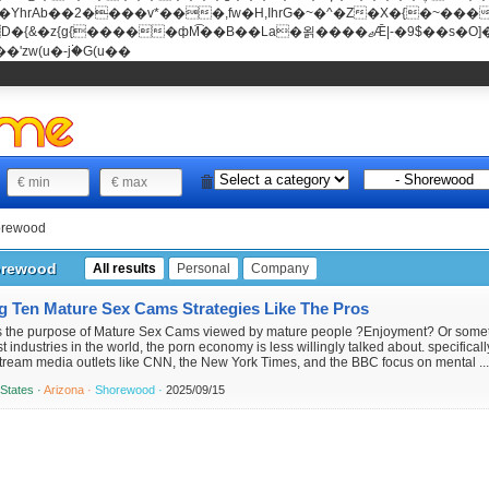
���v*���,fw�H,IhrG�~�^�Z�X�{�~������(E�8"��+�ן���*b
��La�욁����ޖǢ|-�9$��s�O]��Mb�ǭD�v�z{g{�����ж� c�E4�
'zw(u�-j۬�G(u��
rewood
rewood
All results
Personal
Company
g Ten Mature Sex Cams Strategies Like The Pros
s the purpose of Mature Sex Cams viewed by mature people ?Enjoyment? Or somethi
t industries in the world, the porn economy is less willingly talked about. specifically
tream media outlets like CNN, the New York Times, and the BBC focus on mental ..
 States ·
Arizona ·
Shorewood ·
2025/09/15