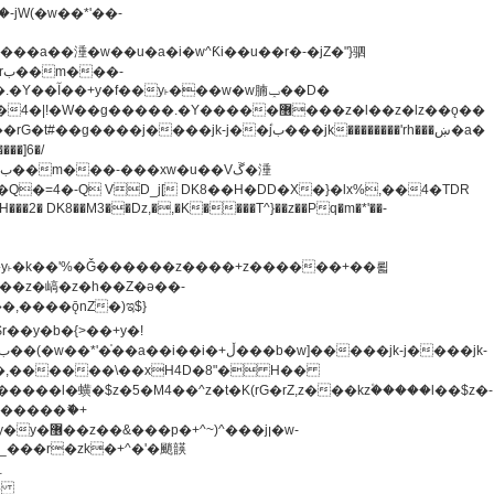
�=4�-Q VD_j[ DK8��H�DD�X�}�lx%,��4�TDR
u8�y˫�k��'%�Ǧ������z����+z������+��뢻