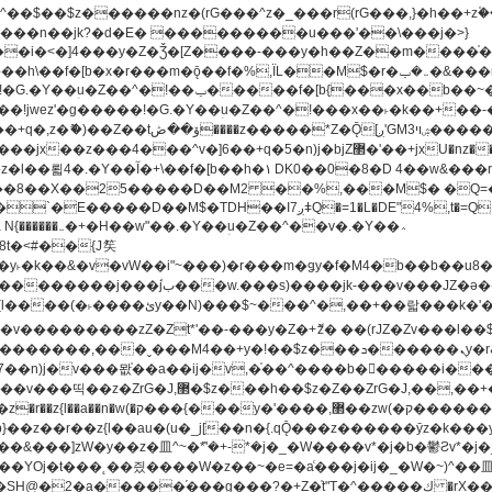
�^v�]6��+q�5�n)j�bjZ޲�'��+jxU�nz�����]6�/
8��8��X��25�����D��M2 ��%,���M$� �Q=�Q
�L�DE"4%,t�=QH���2� DK8��M3��Dz,�,�K����T^}��z��Pq�m�*'��-
^��v�.�Y��؞
u8�y˫�k��&�v�vW��i"~���)�r���m�ǥy�f�M4�b��b��
H@�2�a�����֜���g���?�+Z�֫t"Ț�^�����ڮ �rX��