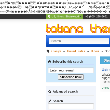
�n�z{g{�����֫��B��M��f�z{k�w��� a�I0���n��YhrAb��2�
�9$���M!DD���z{k�w�����)C_rZ,y�^�Ǣ~+,zфM͡��b�ǭD�{&�z{g{�����фM͡��B
(F�����ΝǞr��O��,덞�ǡy�^�*'���O*^j�e�ƭ�����'y�h��
US, Illinois, Shorewood
+1 (800) 228-5651
Clasiya
United States
Illinois
Sho
Sho
Subscribe this search
Usin
What'
Subscribe now!
bigges
mains
United
Advanced search
Search