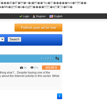
u������hzx���-
Login
Register
English
Publish your ad for free
Search
1 - 1 of 1
103.00 $
0x
37x
ng else?... Despite having one of the
 about the Internet activity in this sector. While
.
1