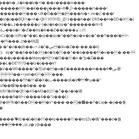
z�)��BQ�=4�-Q VD_j[r���h��! DK8��H�DD�X�}
�����m>$
-�t^�笵�V��W0����^�笵qh��u�E�������m���ڝ�6癭