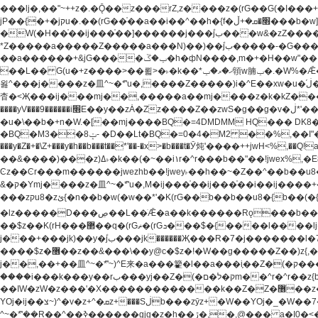
���lj�,��"~++z�.�Ǭ��z���rZ,z����z�(rG��G(�ا���+^��$��$z������nz�(rG���^z�_���r(rG���,}�h��+z۫��-jW(�w��*'��-
jP��{�+�jקu�.��(rG��֫��a��i��^��h�{f�׫�ܩ�+ڵ���b�w]���n��jk?�d�E� ���������u���'��\���j�>}
�W(�H��֫��ij���֫��]������j���۫jب���w&�zZ�����i�<�]4���y�Z�Ǯ�[Z����-���y�h��Z��m����֫����a��涶�w��u�a�i�w^Ƙi��u��r�-�jZ�"}驷
*Z�����a�����Z�����a���N)��)��۫jب�����-�G�����h\��f�[b�x�r���m�ǭ��f�%,ÏL��M$�r�܅�ݕ�&���rب��m���-
��a������+&jG����ݕ�ڱ�h�фN����,m�+�H��w"��!�G.�Y��ؚu�Z��^�!��ݕ�����f�[b{���x��b��~�.�Y��آ��+y�f��y˫���w�w腩ݕ��D�
��L�� G(u�+z����>��뢻>�˫�k��*ޚ�ޅ�ݕ顊w腩ݕ�.�W%�Ǣ��!jwez'�g�����!�G.�Y��ؚu�Z��^�!���x��˫�k��+��-�4�|!�W��g�����.�Y��؜���޶���z�l��z�lz��ǫ��
욇^���j����z�⽫^~�ܶ*'u�,����Z�����)i�^E��xw�u�ڶ֜��+q�,z�ޮ�)��Z��tۆ��ڞ����z�����*Z�Ǭ[ږ'GM3ۺױ������rG�t#��g����j����jk-j��۫jب���jk��������'rh���ښ�a�
杳�<Җ���ij���mj��,�����a��mj����z�k�kZ�����jx��z���4��
����yV���9������i׫E��y��zȦ�Zz����Z��zwS�g��g�v�ڶ*'��z�l��뢻4�.�Y��آ�+\��f�[b��h�١ DK0��0�8�D 4��w&���rب��m���-���xw�u��Vڱ�涶
�u�\��b�+n�W.�[��mj����BQ�=4DMDMM HQ��� DK
BQ�=0�4�M2 ��%,��I"�`�E�����D��M$�TDH��I7ږǂQ�=1
�BQ�M3��8ݓ- �D��Lt�
���y�Z�+�\Z+���y�h��b���t��*'��-�x>�b���t�Ӯ炖'����++jwH<%,��Q!a N{������܅�+�H��w"��.�Y��ؚu�Z��
��&����)���z)ߡ˫�k��(�~��i١r�^r���b��"��!jwex%,�E8t�<#��{Jު笶
Ͼz��Ͼr���m������jwezhb��!jwey˫��h��~�Z��^��b��
&�ק�Ymj����z�⽫^~�ܶ*'u�,M�ij���֫��ij���֫��i��ij����+��������j���۫jب���w.���s)����jk-���v���JZ�ǝ���z�嵪�z�h��Z�ǝ��-
���zקu8�zئ{�n��b�w(�w��*'�K(rG��b��b��u8�{b��(�{l����(�˫����ئy��N)���$~���^�,��+��랇���k�'��,����ǭnZ�)ಇ$}
�lz�����D���ڝ��L��ֹǢ�a��k������Rǫ���b���v���������zZ�Zt*'��-���y�Z�+ޮz� ��(rJZ�Zv���l��$r��y�b�{>��+y�!
��$z��K(rH���޲��q�(rGޡ�(rGܖ���$�{����l����lj�������,���ˬ���M4��+y�!��$z���ܖ������ܢy�rب��(�w��*'�֫��a��i��i�+ڵ���b�w]�����jk-j����jk-
j���+���jk)��y�۫jب���jk������Җ���R�7�j�������l�7��n)j�v���뫖֫��a��ij�v,�֫��^����b������i���,������\��xH4D�8"� H��
����$z�޶��z��&���\��y@ϲ�$z�!�W��g�����Z��)z{,���v���띡��z�ZrG�J,޲�$z���h��$z�Z��ZrG�J,��,��+�����l�蟥�$z�5�M4��^z�t�K(rG�rZ,z���kz۫�����l��$z�-
j��,��+��⽫^~�ܶ*'~)^E来�a���籊�l��a���i֛��Z�(�ק���z�r��z{l��a��n�w(�ק���{���y�'����,޲��zw(�ק�����������ޮ�+
����i���k���y��rب���yj��Z�(�ק�ל�םm��^r�^r��z{b}��z��r��z{l��au�(u�_j[��n�{.qǬ���z������ȳz�k���y�y�޶��z��&���p�+^~)^���jן�w-
��ߊW�zW�z���'�X�������������k��Z�Z�޶��z��&���]zW�y��z�⽫^~�ܶ*'�+-*�j�_�W����v*�j�b�鬱Ƨv*�j�_���r�zk�+^�'�颵韺
YOj�ij��צ~)^�v�z+^�ܩz+���Sڶb���zȳz+�W��YOj�_�W��7��YOj�t���˛��즸����W�z��~�e=�aⷭ���j�ij�_�W�~)^��⽫
�,@��� a�I0�<�S
^~�ܶ*'��R��^��ߢ������gjg�z�h��ڙ�,