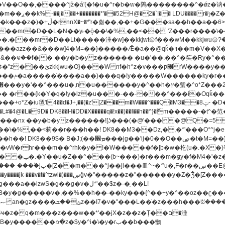
[��mr�D��L�N��y˫�ǭ��\�%,��<�� 'Z���r����\��l
�.�[��mr�D��Lt�
����涶�w]��kkjwt۞f���wM��kkjwu۞?�d��ܥz������ǫ~)�z�k�{ay�^��
����y������ݢf��6Қ⽫
-��,��k}
�����q�!x��)��l��h��^}�ޮm�����
��8�ږǂQ�=4�0C�O��D��L#�4@�L�9D� DK8��H�DD�X
m��^rhk�y� !�W�����f�[b�w�杚(u�.�X�)ߢ)ߢ�vW�Q�4S�M3�81�״��z�l�竮
�g��g�v�ڶ*'��$z�-�֥ ��L!
�
����ռ�z�$y�^i�\�y�rب��b���朆