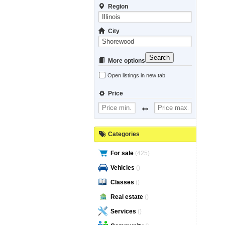
Region
City
Search
More options
Open listings in new tab
Price
Categories
For sale
(425)
Vehicles
()
Classes
()
Real estate
()
Services
()