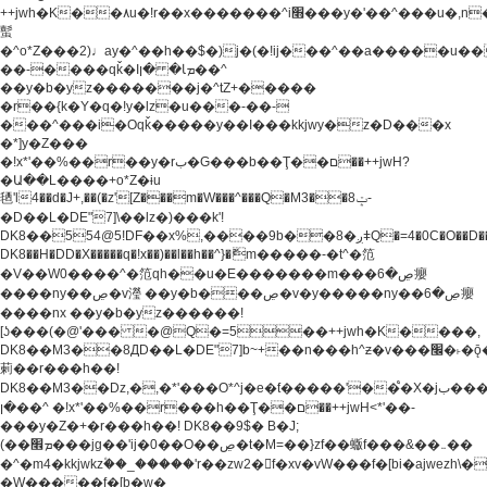
++jwh�K��٨u�!r��x�������^i׫���y�'��^���u�,n�u������y�^��h�ץ�
蟚
�^o*Z���2)♩ay�^��h��$�)j�(�!ij���^��a�����u��
��-����qǩ�Iܡا� �ן��^
��y�b�yz�������j�^tZ+�����
�r��{k�Y�q�!y�lz�u���-��-
���^���i�Oqǩ�����y��I���kkjwy�z�D���x
�*]y�Z���
�!x*'��%��r��y�rب�G���b��Ţ��ם��++jwH?
�Ա��L����+o*Z�ɨu
毢'l4��d�J+,��(�z'[Z���m�W���^���Q�M3��8ݓ-
�D��L�DE"7]\��lz�)���k'!
DK8��554@5!DF��x%,����9b��8�ږǂQ�=4�0C�O��D��L#�4@�L�9D�
DK8��H�DD�X
�����q�!x��)��l��h��^}�ޮm�����-�t^�笵
�V��W0����^�笵qh��u�E�������m���ڝ�6癭
����ny��ڝ�v瀅 ��y�b���ڝ�v�y�����ny��ڝ�6癭
����nx ��y�b�yz������!
[ʖ���(�@'��� �@Q�=5��++jwh�K����,
DK8��M3��8ДD��L�DE"7]b~+��n���h^ƶ�v���׬�˫�ǭ��\�%,��<
䓶��r���h��!
DK8��M3��Dz,�,�*'���O*^j�e�ƭ�����'��֩�X�jب����qǩ�Iܡا�
�ן��^ �!x*'��%��r���h��Ţ��ם��++jwH<*'��-
���y�Z�+�r���h��! DK8��9$� B�J;
(��ܡ׮���jg��'ij�0��O��ڝ�t�M=��}zf��蝂f���&��܅��
�^�m4�kkjwkz۫��_�����'r��zw2�f�xv�vW���f�[bi�ajwezh\
�W�����f�[b�w�