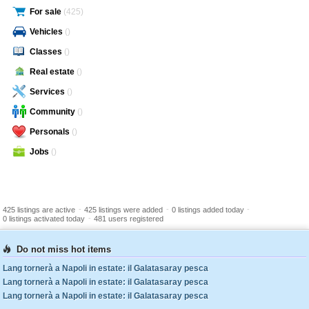
For sale
(425)
Vehicles
()
Classes
()
Real estate
()
Services
()
Community
()
Personals
()
Jobs
()
-
-
-
425 listings are active
425 listings were added
0 listings added today
-
0 listings activated today
481 users registered
Do not miss hot items
Lang tornerà a Napoli in estate: il Galatasaray pesca
Lang tornerà a Napoli in estate: il Galatasaray pesca
Lang tornerà a Napoli in estate: il Galatasaray pesca