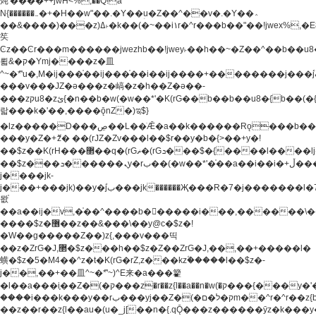
炖'����++jwH<%,��Q!a
N{������܅�+�H��w"��.�Y��ؚu�Z��^��v�.�Y��؞
��&����)���z)ߡ˫�k��(�~��i١r�^r���b��"��!jwex%,�E8t�<#��{Jު
笶
Ͼz��Ͼr���m������jwezhb��!jwey˫��h��~�Z��^��b��
뢻&�ק�Ymj����z�⽫
^~�ܶ*'u�,M�ij���֫��ij���֫��i��ij����+��������j���۫jب���w.���s)����jk-
���v���JZ�ǝ���z�嵪�z�h��Z�ǝ��-
���zקu8�zئ{�n��b�w(�w��*'�K(rG��b��b��u8�{b��(�{l����(�˫����ئy��N)���$~���^�,��+��
랇���k�'��,����ǭnZ�)ಇ$}
�lz�����D���ڝ��L��ֹǢ�a��k������Rǫ���b���v���������zZ�Zt*'��-
���y�Z�+ޮz� ��(rJZ�Zv���l��$r��y�b�{>��+y�!
��$z��K(rH���޲��q�(rGޡ�(rGܖ���$�{����l����lj�������,���ˬ���M4��+y�!
��$z���ܖ������ܢy�rب��(�w��*'�֫��a��i��i�+ڵ���b�w]�����jk-
j����jk-
j���+���jk)��y�۫jب���jk������Җ���R�7�j�������l�7��n)j�v���
뫖֫
��a��ij�v,�֫��^����b������i���,������\
����$z�޶��z��&���\��y@ϲ�$z�!
�W��g�����Z��)z{,���v���띡
��z�ZrG�J,޲�$z���h��$z�Z��ZrG�J,��,��+�����l�
蟥�$z�5�M4��^z�t�K(rG�rZ,z���kz۫�����l��$z�-
j��,��+��⽫^~�ܶ*'~)^E来�a���籊
�l��a���i֛��Z�(�ק���z�r��z{l��a��n�w(�ק���{���y�'����,޲��zw(�ק�����������ޮ�+
����i���k���y��rب���yj��Z�(�ק�ל�םm��^r�^r��z{b}
��z��r��z{l��au�(u�_j[��n�{.qǬ���z������ȳz�k���y�y�޶��z��&���p�+^~)^�