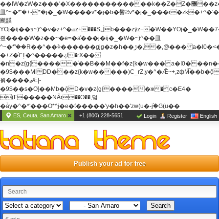
��ߊW�zW�z���'�X�������������k��Z�Z�޶��z��&���]zW�y��z�
⽫^~�ܶ*'�+-*�j�_�W����v*�j�b�鬱Ƨv*�j�_���r�zk�+^�'�
颵韺
YOj�ij��צ~)^�v�z+^�ܩz+���Sڶb���zȳz+�W��YOj�_�W��7��YOj�t���˛��
즸����W�z��~�e=�aⷭ���j�ij�_�W�~)^��⽫
^~�ܶ*'��R��^��ߢ������gjg�z�h��ڙ�,
�,@��� a�I0�<
�+Z�֫t"Ț�^�����ڮ �rX��
�n�z{g{�����֫��B��M��f�z{k�w��� a�I0���n��YhrAb��2�
�9$���M!DD���z{k�w�����)C_rZ,y�^�Ǣ~+,zфM͡��b�
욁����ޖǢ|-
�9$��s�O]��Mb�ǭD�v�z{g{�����ж� c�E4�
(F�����ΝǞr��O��,덞
�ǡy�^�*'���O*^j�e�ƭ�����'y�h��'zw(u�-j۬�G(u��
ES, Ceuta, San Amaro
+1 (800) 228-5651
Login
Register
English
Publish your ad for free
Search