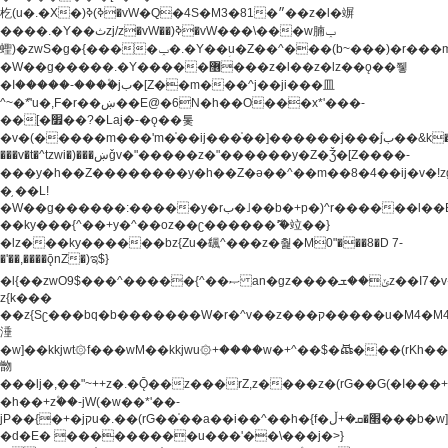
杚(u�.�X�)ߢ)ߢ�vW�Q�4S�M3�81�״��z�l�竮
����.�Y��ثzj/z�vW��)ߢ�vW���\���w腩ݕ
蟶)�zwS�g�{����ݕ�.�Y��ؚu�Z��^���(b~���)�r���m�ǥy�f�M4�'�z����6�M+z����4��^z���L!
�W��g�����.�Y��؜���޶���z�l��z�lz��ǫ��쮛
�ا�����-����۫jب�[Z��m���^j��ji���⽫
^~�ܶ*'u�,F�r��ښ��E@�6N�h��O���x*'���-
��[�׿��?�Laj�-�ǫ��톷
�v�(�����m���'m�֫��ij���֫��]������j���۫jب��&k��y����jk-
���v�t�^tzwi�)���ښǧv�"�����z�"������y�Z�Ǯ�[Z����-
���y�h��Z��������y�h��Z�ǝ��^��m��8�4��ij�v�!zg���a�
�֥ ��L!
�W��g������:�����y�rب�˩��b�+p�)^r������l��B�y�g�����v�,��%��h��-
��ky���{^��+y�^��oz��ʗ������ޮ'�竝��}
�lz���ky������bz{Zu�颻^���z�춽�M0"���8�D 7-
�'��,����ǭnZ�)ಇ$}
�l{��zwO9$���^�����{^��ޞ an�gz����ݶ��ܫz��I7�v�"���L��ֹ�z���h���ꔱ���������ݢe,z�
z{k���
��z{Sʗ���bq�b��� ����W�r�^v��z���ק�����u�M4�M4ҹ�z�q�m���z���w��*'��jX�z��z�Ţ��ם�
涶
�w]��kkjwt۞f���wM��kkjwu۞+����w�+^��$�ꬡ���(rKh��B�y�
朆
���lj�,��"~++z�.�Ǭ��z���rZ,z����z�(rG��G(�ا���+^��$��$z������nz�(rG���^z�_���r(rG���,}
�h��+z۫��-jW(�w��*'��-
jP��{�+�jקu�.��(rG��֫��a��i��^��h�{f�׫�ܩ�+ڵ���b�w]���n��jk?
�d�E� ���������u���'��\���j�>}