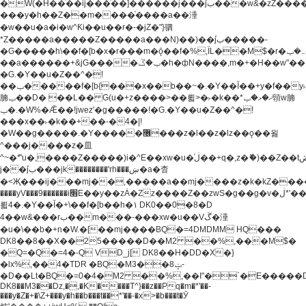
�W(�H��֫��ij���֫��]������j���۫jب���w&�zZ�����i�<�]4���y�Z�Ǯ�[Z����-
���y�h��Z��m����֫����a��涶
�w��u�a�i�w^Ƙi��u��r�-�jZ�"}驷
*Z�����a�����Z�����a���N)��)��۫jب�����-
�G�����h\��f�[b�x�r���m�ǭ��f�%,ÏL��M$�r�܅�ݕ�&���rب��m���-
��a������+&jG����ݕ�ڱ�h�фN����,m�+�H��w"��!
�G.�Y��ؚu�Z��^�!
��ݕ�����f�[b{���x��b��~�.�Y��آ��+y�f��y˫���w�w
腩ݕ��D� ��L�� G(u�+z����>��뢻>�˫�k��*ޚ�ޅ�ݕ顊w腩
ݕ�.�W%�Ǣ��!jwez'�g�����!�G.�Y��ؚu�Z��^�!
���x��˫�k��+��-�4�|!
�W��g�����.�Y��؜���޶���z�l��z�lz��ǫ��욇
^���j����z�⽫
^~�ܶ*'u�,����Z�����)i�^E��xw�u�ڶ֜��+q�,z�ޮ�)��Z��tۆ��ڞ����z�����*Z�Ǭ[ږ'GM3ۺױ������rG�t#��g����j����jk-
j��۫jب���jk��������'rh���ښ�a�杳
�<Җ���ij���mj��,�����a��mj����z�k�kZ�����jx��z���4���
����yV���9������i׫E��y��zȦ�Zz����Z��zwS�g��g�v�ڶ*'��z�l��
뢻4�.�Y��آ�+\��f�[b��h�١ DK0��0�8�D
4��w&���rب��m���-���xw�u��Vڱ�涶
�u�\��b�+n�W.�[��mj����BQ�=4DMDMM HQ���
DK8��8��X��25�����D��M2 ��%,���M$�
�Q=�Q�=4�-Q VD_j[ DK8��H�DD�X�}
�lx%,��4�TDR �BQ�M3��8ݓ-
�D��Lt�
BQ�=0�4�M2 ��%,��I"�`�E�����D��M$�TDH��I7ږǂQ�=1�
DK8��M3��Dz,�,�K����T^}��z��Pq�m�*'��-
���y�Z�+�\Z+���y�h��b���t��*'��-�x>�b���t�Ӯ