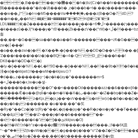
�>�,B�����j+t�޲���h�)bz{Cz�h��hr�������V��O��,����^j۫z�á'(�f�u�^r�b�w�
隝��������^�ǿz�讷���b� ,z�b��b�+t� ��z����m���-
��w��ڶ*' a�I=v�M5����Vޱ�]����ש���z{B��O�7 dD,?
��m��ږ��k%-��j���+�������*'��52H@�2�`!��
LDU����r�ݱ�Z��������k���y͇��i�+ڵ�6>�����jך���!
�k���zǜ��J{*k���y�^rB'���jZk���zV��(^rM)�+ڵ����+bz�k���z�)�+ڵ�rnnX�~�ܶ*'r�
춻
��,��+�G���sa��h��a��6>���������+zҞ�G���
zw�j׀���!
�a��,
��zwi�)�r.�X��۫�˫�ǭ��\�%,��DD�D��ԅk��
'Z���r����\��lz�)��BQ�=4�-Q VD_j[r���h��!
DK8��H�DD�X�}
�ly˫�ǭ��\�%,��L�9D��˫�ǭ��\�%,����9b��8�k�
涶�w]��kkjwt۞f���wM��kkjwu۞?
�d��ܥz������ǫ~)�z�k�{ay�^�������m>$
�+ڵ���b�x,lw�u�솋-
�����I�������O^��<����Od�����azz��&���w]4�
�����Ǣ�a��@qǩ�ױ��m�V��X�jب��a�i~�iZ��bq�b��Z��)���ھ'♨
������z�Kjx.j�jx,j��ʶ�vV���q�mw(v)��8�u��jכ�&��ਞ��f�j�
��y�b�yz������ �u�'��.��^�笶
�Ry�^��Cz�]�˦z{Ry�^��L�קj��jגy�^��R�ק�w�y�^��T���I�<-
O��&jzi�^ ��\Z+���y�h��b���t��*'��-
�x>�b���t�¢�"z�]��ئzkkjwu�O}
���Wnf�h^ƶ�v���׬קrW����y������ݢf��6Қ⽫
^~�ܶ*'��Z(tv�vW�j��,�g���ij�l��^o*Z��Z�Z������ݥ�a�����֫����a��)���q�!y�����W������ky�r��.�*�z��j
z�"�ڝ�&u�Z��-��,��k}�lz����˫�����涶�v歆