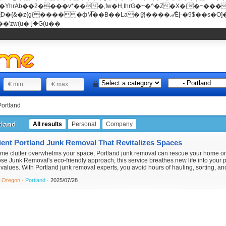
���v*���,fw�H,IhrG�~�^�Z�X�{�~������(E�8"��+�ן���*b
��La�욁����ޖǢ|-�9$��s�O]��Mb�ǭD�v�z{g{�����ж� c�E4�
'zw(u�-j۬�G(u��
Portland
tland
All results
Personal
Company
cient Portland Junk Removal That Revitalizes Spaces
time clutter overwhelms your space, Portland junk removal can rescue your home 
se Junk Removal's eco‑friendly approach, this service breathes new life into your 
values. With Portland junk removal experts, you avoid hours of hauling, sorting, and
·
Oregon ·
Portland ·
2025/07/28