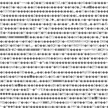
���lj�,��"~++z�.�Ǭ��z���rZ,z����z�(rG��G(�ا���+^��$��$z������nz�(rG���^z�_���r(rG���,}�h��+z۫��-jW(�w��*'��-
jP��{�+�jקu�.��(rG��֫��a��i��^��h�{f�׫�ܩ�+ڵ���b�w]���n��jk?�d�E� ���������u���'��\���j�>}
�W(�H��֫��ij���֫��]������j���۫jب���w&�zZ�����i�<�]4���y�Z�Ǯ�[Z����-���y�h��Z��m����֫����a��涶�w��u�a�i�w^Ƙi��u��r�-�jZ�"}驷
*Z�����a�����Z�����a���N)��)��۫jب�����-�G�����h\��f�[b�x�r���m�ǭ��f�%,ÏL��M$�r�܅�ݕ�&���rب��m���-
��a������+&jG����ݕ�ڱ�h�фN����,m�+�H��w"��!�G.�Y��ؚu�Z��^�!��ݕ�����f�[b{���x��b��~�.�Y��آ��+y�f��y˫���w�w腩ݕ��D�
��L�� G(u�+z����>��뢻>�˫�k��*ޚ�ޅ�ݕ顊w腩ݕ�.�W%�Ǣ��!jwez'�g�����!�G.�Y��ؚu�Z��^�!���x��˫�k��+��-�4�|!�W��g�����.�Y��؜���޶���z�l��z�lz��ǫ��
욇^���j����z�⽫^~�ܶ*'u�,����Z�����)i�^E��xw�u�ڶ֜��+q�,z�ޮ�)��Z��tۆ��ڞ����z�����*Z�Ǭ[ږ'GM3ۺױ������rG�t#��g����j����jk-j��۫jب���jk��������'rh���ښ�a�
杳�<Җ���ij���mj��,�����a��mj����z�k�kZ�����jx��z���4��
����yV���9������i׫E��y��zȦ�Zz����Z��zwS�g��g�v�ڶ*'��z�l��뢻4�.�Y��آ�+\��f�[b��h�١ DK0��0�8�D 4��w&���rب��m���-���xw�u��Vڱ�涶
�u�\��b�+n�W.�[��mj����BQ�=4DMDMM HQ��� DK
BQ�=0�4�M2 ��%,��I"�`�E�����D��M$�TDH��I7ږǂQ�=1
�BQ�M3��8ݓ- �D��Lt�
���y�Z�+�\Z+���y�h��b���t��*'��-�x>�b���t�Ӯ炖'����++jwH<%,��Q!a N{������܅�+�H��w"��.�Y��ؚu�Z��
��&����)���z)ߡ˫�k��(�~��i١r�^r���b��"��!jwex%,�E8t�<#��{Jު笶
Ͼz��Ͼr���m������jwezhb��!jwey˫��h��~�Z��^��b��
&�ק�Ymj����z�⽫^~�ܶ*'u�,M�ij���֫��ij���֫��i��ij����+��������j���۫jب���w.���s)����jk-���v���JZ�ǝ���z�嵪�z�h��Z�ǝ��-
���zקu8�zئ{�n��b�w(�w��*'�K(rG��b��b��u8�{b��(�{l����(�˫����ئy��N)���$~���^�,��+��랇���k�'��,����ǭnZ�)ಇ$}
�lz�����D���ڝ��L��ֹǢ�a��k������Rǫ���b���v���������zZ�Zt*'��-���y�Z�+ޮz� ��(rJZ�Zv���l��$r��y�b�{>��+y�!
��$z��K(rH���޲��q�(rGޡ�(rGܖ���$�{����l����lj�������,���ˬ���M4��+y�!��$z���ܖ������ܢy�rب��(�w��*'�֫��a��i��i�+ڵ���b�w]�����jk-j����jk-
j���+���jk)��y�۫jب���jk������Җ���R�7�j�������l�7��n)j�v���뫖֫��a��ij�v,�֫��^����b������i���,������\��xH4D�8"� H��
����$z�޶��z��&���\��y@ϲ�$z�!�W��g�����Z��)z{,���v���띡��z�ZrG�J,޲�$z���h��$z�Z��ZrG�J,��,��+�����l�蟥�$z�5�M4��^z�t�K(rG�rZ,z���kz۫�����l��$z�-
j��,��+��⽫^~�ܶ*'~)^E来�a���籊�l��a���i֛��Z�(�ק���z�r��z{l��a��n�w(�ק���{���y�'����,޲��zw(�ק�����������ޮ�+
����i���k���y��rب���yj��Z�(�ק�ל�םm��^r�^r��z{b}��z��r��z{l��au�(u�_j[��n�{.qǬ���z������ȳz�k���y�y�޶��z��&���p�+^~)^���jן�w-
��ߊW�zW�z���'�X�������������k��Z�Z�޶��z��&���]zW�y��z�⽫^~�ܶ*'�+-*�j�_�W����v*�j�b�鬱Ƨv*�j�_���r�zk�+^�'�颵韺
YOj�ij��צ~)^�v�z+^�ܩz+���Sڶb���zȳz+�W��YOj�_�W��7��YOj�t���˛��즸����W�z��~�e=�aⷭ���j�ij�_�W�~)^��⽫
�,@��� a�I0�<�S
^~�ܶ*'��R��^��ߢ������gjg�z�h��ڙ�,