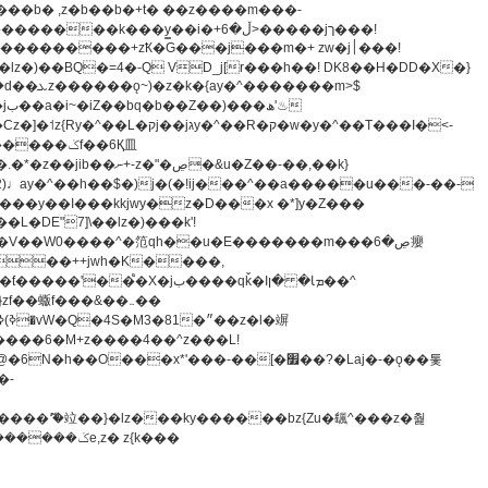
z�)��BQ�=4�-Q VD_j[r���h��! DK8��H�DD�X�}
�����m>$
-�t^�笵�V��W0����^�笵qh��u�E�������m���ڝ�6癭