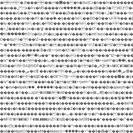
�>�,B�����j+t�޲���h�)bz{Cz�h��hr�������V��O��,����^j۫z�á'(�f�u�^r�b�w�隝��������^�ǿz�讷���b� ,z�b��b�+t� ��z����m���-
��w��ڶ*' a�I=v�M5����Vޱ�]����ש���z{B��O�7 dD,?��m��ږ��k%-��j���+�������*'��52H@�2�`!�� LDU����r�ݱ�Z��������k���y͇��i�+ڵ�6>�����jך���!
�k���zǜ��J{*k���y�^rB'���jZk���zV��(^rM)�+ڵ����+bz�k���z�)�+ڵ�rnnX�~�ܶ*'r�춻��,��+�G���sa��h��a��6>���������+zҞ�G���j���m�+ zw�j׀���!
�a��,
��zwi�)�r.�X��۫�˫�ǭ��\�%,��DD�D��ԅk��.�
�ly˫�ǭ��\�%,��L�9D��˫�ǭ��\�%,����9b��8�k�
�+ڵ���b�x,lw�u�솋-�����I�������O^��<����Od�����azz��&���w]4�M=��}�����Ǣ�a��@qǩ�ױ��m�V��X�jب��a�i~�iZ��bq�b��Z��)���ھ'♨
������z�Kjx.j�jx,j��ʶ�vV���q�mw(v)��8�u��jכ�&��ਞ��f�j� ��y�b�yz������ �u�'��.��^�笶�Ry�^��Cz�]�˦z{Ry�^��L�קj��jגy�^��R�ק�w�y�^��T���I�<-
O��&jzi�^ ��\Z+���y�h��b���t��*'��-�x>�b���t�¢�"z�]��ئzkkjwu�O}���Wnf�h^ƶ�v���׬קrW
^~�ܶ*'��Z(tv�vW�j��,�g���ij�l��^o*Z��Z�Z������ݥ�a�����֫����a��)���q�!y�����W������ky�r��.�*�z��jib��ނ+-z�"�ڝ�&u�Z��
�lz����˫�����涶�v歆++jwh�K��٨u�!r��x�������^i׫���y�'��^���u�,n�u������y�^��h�ץ�蟚�^o*Z���2)♩ay�^��h��$�)j�(�!ij���^��a�����u���-��-
����qǩ�Iܡا� �ן��^ ��y�b�yz�������j�^tZ+����� �r��{k�Y�q�!y�lz�u���-��-���^���i�Oqǩ�����y��I���kkjwy�z�D���x �*]y�Z���
�!x*'��%��r��y�rب�G���b��Ţ��ם��++jwH?�Ա��L����+o*Z�ɨu毢'l4��d�J+,��(�z'[Z���m�W���^���Q�M3��8ݓ- �D��L�DE"7]\��lz�)���k'!
DK8��554@5!DF��x%,����9b
����ny��ڝ�v瀅 ��y�b���ڝ�v�y�����ny��ڝ�6癭����nx ��y�b�yz������![ʖ���(�@'��� �@Q�=5��++jwh�K����,
DK8��M3��8ДD��L�DE"7]b~+��n���h^ƶ�v���׬�˫�ǭ��\�%,��<䓶��r���h��! DK8��M3��Dz,�,�*'���O*^j�e�ƭ�����'��֩�X�jب����qǩ�Iܡا� �ן��^
�!x*'��%��r���h��Ţ��ם��++jwH<*'��-���y�Z�+�r���h��! DK8��9$� B�J;(��ܡ׮���jg��'ij�0��O��ڝ�t�M=��}zf��蝂f���&��܅��
�^�m4�kkjwkz۫��_�����'r��zw2�f�xv�vW���f�[bi�ajwezh\��vW�rhr���
����.�Y��ثzj/z�vW��)ߢ�vW���\���w腩ݕ蟶)�zwS�g�{����ݕ�.�Y��ؚu�Z��^���(b~���)�r���m�ǥy�f�M4�'�z����6�M+z����4��^z���L!
�W��g�����.�Y��؜���޶���z�l��z�lz��ǫ��쮛�ا�����-����۫jب�[Z��m���^j��ji���⽫^~�ܶ*'u�,F�r��ښ��E@�6N�h��O���x*'���-��[�׿��?�Laj�-�ǫ��톷
�v�(�����m���'m�֫��ij���֫��]������j���۫jب��&k��y����jk-���v�t�^tzwi�)���ښǧv�"�����z�"������y�Z�Ǯ�[Z����-
���y�h��Z��������y�h��Z�ǝ��^��m��8�4��ij�v�!zg���a��lzwS
�W��g������:�����y�rب�˩��b�+p�)^r������l��B�y�g�����v�,��%��h��-��ky���{^��+y�^��oz��ʗ������ޮ'�竝��}�lz���ky������bz{Zu�颻^���z�춽
�M0"���8�D 7-�'��,����ǭnZ�)ಇ$}�l{��zwO9$���^�����{^��ޞ an�gz����ݶ��ܫz��I7�v�"���L��ֹ�z���h���ꔱ���������ݢe,z� z{k��
��z{Sʗ���bq�b��� ����W�r�^v��z���ק�����u�M4�M4ҹ�z�q�m���z���w��*'��jX�z��z�Ţ��ם�涶
�w]��kkjwt۞f���wM��kkjwu۞+����w�+^��$�ꬡ���(rKh��B�y��