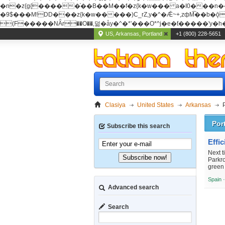
�n�z{g{�����֫��B��M��f�z{k�w��� a�I0���n��YhrAb��2�
�9$���M!DD���z{k�w�����)C_rZ,y�^�Ǣ~+,zфM͡��b�ǭD�{&�z{g{�����фM͡��B
(F�����ΝǞr��O��,덞�ǡy�^�*'���O*^j�e�ƭ�����'y�h��
US, Arkansas, Portland
+1 (800) 228-5651
Clasiya
United States
Arkansas
Por
Subscribe this search
Effi
Next 
Subscribe now!
Parkro
green 
Spain 
Advanced search
Search