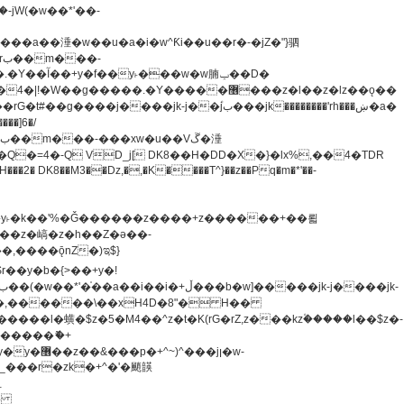
�=4�-Q VD_j[ DK8��H�DD�X�}�lx%,��4�TDR
u8�y˫�k��'%�Ǧ������z����+z������+��뢻