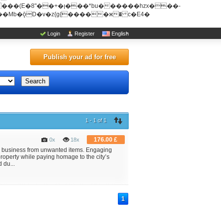
u������hzx���-
Login
Register
English
Publish your ad for free
Search
1 - 1 of 1
176.00 £
0x
18x
or business from unwanted items. Engaging
property while paying homage to the city’s
 du...
1