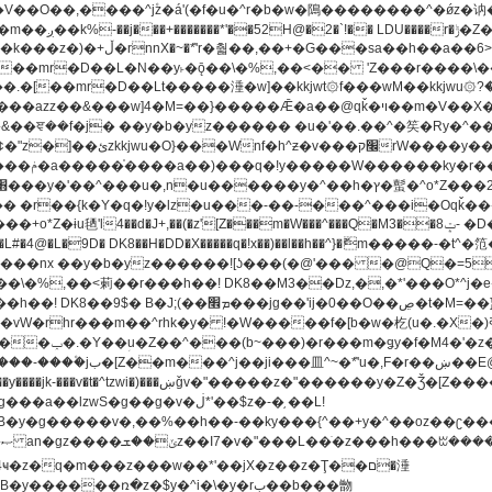
[��mr�D��L�N��y˫�ǭ��\�%,��<�� 'Z���r����\��l
�.�[��mr�D��Lt�
����涶�w]��kkjwt۞f���wM��kkjwu۞?�d��ܥz������ǫ~)�z�k�{ay�^��
����y������ݢf��6Қ⽫
-��,��k}
�����q�!x��)��l��h��^}�ޮm�����
��8�ږǂQ�=4�0C�O��D��L#�4@�L�9D� DK8��H�DD�X
m��^rhk�y� !�W�����f�[b�w�杚(u�.�X�)ߢ)ߢ�vW�Q�4S�M3�81�״��z�l�竮
�g��g�v�ڶ*'��$z�-�֥ ��L!
�
����ռ�z�$y�^i�\�y�rب��b���朆