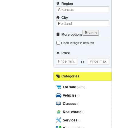
Region
City
Search
More options
Open listings in new tab
Price
Categories
For sale
(425)
Vehicles
()
Classes
()
Real estate
()
Services
()