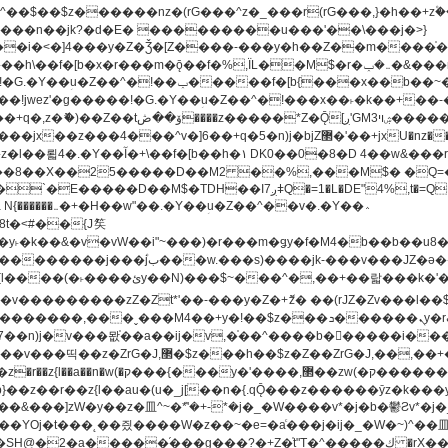
�^v�]6��+q�5�n)j�bjZ޲�'��+jxU�nz�����]6�/
8��8��X��25�����D��M2 ��%,���M$� �Q=�Q
�L�DE"4%,t�=QH���2� DK8��M3��Dz,�,�K����T^}��z��Pq�m�*'��-
^��v�.�Y��؞
u8�y˫�k��&�v�vW��i"~���)�r���m�ǥy�f�M4�b��b��
H@�2�a�����֜���g���?�+Z�֫t"Ț�^�����ڮ �rX��