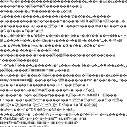
�W(�H��֫��ij���֫��]������j���۫jب���w&�zZ�����i�<�]4���y�Z�Ǯ�[Z����-
���y�h��Z��m����֫����a��涶
�w��u�a�i�w^Ƙi��u��r�-�jZ�"}驷
*Z�����a�����Z�����a���N)��)��۫jب�����-
�G�����h\��f�[b�x�r���m�ǭ��f�%,ÏL��M$�r�܅�ݕ�&���rب��m���-
��a������+&jG����ݕ�ڱ�h�фN����,m�+�H��w"��!
�G.�Y��ؚu�Z��^�!
��ݕ�����f�[b{���x��b��~�.�Y��آ��+y�f��y˫���w�w
腩ݕ��D� ��L�� G(u�+z����>��뢻>�˫�k��*ޚ�ޅ�ݕ顊w腩
ݕ�.�W%�Ǣ��!jwez'�g�����!�G.�Y��ؚu�Z��^�!
���x��˫�k��+��-�4�|!
�W��g�����.�Y��؜���޶���z�l��z�lz��ǫ��욇
^���j����z�⽫
^~�ܶ*'u�,����Z�����)i�^E��xw�u�ڶ֜��+q�,z�ޮ�)��Z��tۆ��ڞ����z�����*Z�Ǭ[ږ'GM3ۺױ������rG�t#��g����j����jk-
j��۫jب���jk��������'rh���ښ�a�杳
�<Җ���ij���mj��,�����a��mj����z�k�kZ�����jx��z���4���
����yV���9������i׫E��y��zȦ�Zz����Z��zwS�g��g�v�ڶ*'��z�l��
뢻4�.�Y��آ�+\��f�[b��h�١ DK0��0�8�D
4��w&���rب��m���-���xw�u��Vڱ�涶
�u�\��b�+n�W.�[��mj����BQ�=4DMDMM HQ���
DK8��8��X��25�����D��M2 ��%,���M$�
�Q=�Q�=4�-Q VD_j[ DK8��H�DD�X�}
�lx%,��4�TDR �BQ�M3��8ݓ-
�D��Lt�
BQ�=0�4�M2 ��%,��I"�`�E�����D��M$�TDH��I7ږǂQ�=1�
DK8��M3��Dz,�,�K����T^}��z��Pq�m�*'��-
���y�Z�+�\Z+���y�h��b���t��*'��-�x>�b���t�Ӯ