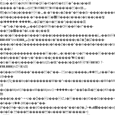
杚(u�.�X�)ߢ)ߢ�vW�Q�4S�M3�81�״��z�l�竮
����.�Y��ثzj/z�vW��)ߢ�vW���\���w腩ݕ
蟶)�zwS�g�{����ݕ�.�Y��ؚu�Z��^���(b~���)�r���m�ǥy�f�M4�'�z����6�M+z����4��^z���L!
�W��g�����.�Y��؜���޶���z�l��z�lz��ǫ��쮛
�ا�����-����۫jب�[Z��m���^j��ji���⽫
^~�ܶ*'u�,F�r��ښ��E@�6N�h��O���x*'���-
��[�׿��?�Laj�-�ǫ��톷
�v�(�����m���'m�֫��ij���֫��]������j���۫jب��&k��y����jk-
���v�t�^tzwi�)���ښǧv�"�����z�"������y�Z�Ǯ�[Z����-
���y�h��Z��������y�h��Z�ǝ��^��m��8�4��ij�v�!zg���a�
�֥ ��L!
�W��g������:�����y�rب�˩��b�+p�)^r������l��B�y�g�����v�,��%��h��-
��ky���{^��+y�^��oz��ʗ������ޮ'�竝��}
�lz���ky������bz{Zu�颻^���z�춽�M0"���8�D 7-
�'��,����ǭnZ�)ಇ$}
�l{��zwO9$���^�����{^��ޞ an�gz����ݶ��ܫz��I7�v�"���L��ֹ�z���h���ꔱ���������ݢe,z�
z{k���
��z{Sʗ���bq�b��� ����W�r�^v��z���ק�����u�M4�M4ҹ�z�q�m���z���w��*'��jX�z��z�Ţ��ם�
涶
�w]��kkjwt۞f���wM��kkjwu۞+����w�+^��$�ꬡ���(rKh��B�y�
朆
���lj�,��"~++z�.�Ǭ��z���rZ,z����z�(rG��G(�ا���+^��$��$z������nz�(rG���^z�_���r(rG���,}
�h��+z۫��-jW(�w��*'��-
jP��{�+�jקu�.��(rG��֫��a��i��^��h�{f�׫�ܩ�+ڵ���b�w]���n��jk?
�d�E� ���������u���'��\���j�>}