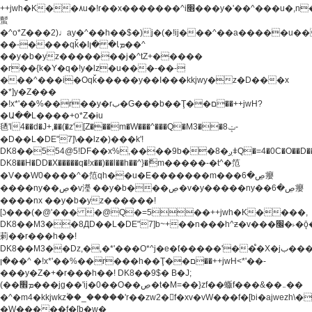
++jwh�K��٨u�!r��x�������^i׫���y�'��^���u�,n�u������y�^��h�ץ�
蟚
�^o*Z���2)♩ay�^��h��$�)j�(�!ij���^��a�����u��
��-����qǩ�Iܡا� �ן��^
��y�b�yz�������j�^tZ+�����
�r��{k�Y�q�!y�lz�u���-��-
���^���i�Oqǩ�����y��I���kkjwy�z�D���x
�*]y�Z���
�!x*'��%��r��y�rب�G���b��Ţ��ם��++jwH?
�Ա��L����+o*Z�ɨu
毢'l4��d�J+,��(�z'[Z���m�W���^���Q�M3��8ݓ-
�D��L�DE"7]\��lz�)���k'!
DK8��554@5!DF��x%,����9b��8�ږǂQ�=4�0C�O��D��L#�4@�L�9D�
DK8��H�DD�X
�����q�!x��)��l��h��^}�ޮm�����-�t^�笵
�V��W0����^�笵qh��u�E�������m���ڝ�6癭
����ny��ڝ�v瀅 ��y�b���ڝ�v�y�����ny��ڝ�6癭
����nx ��y�b�yz������!
[ʖ���(�@'��� �@Q�=5��++jwh�K����,
DK8��M3��8ДD��L�DE"7]b~+��n���h^ƶ�v���׬�˫�ǭ��\�%,��<
䓶��r���h��!
DK8��M3��Dz,�,�*'���O*^j�e�ƭ�����'��֩�X�jب����qǩ�Iܡا�
�ן��^ �!x*'��%��r���h��Ţ��ם��++jwH<*'��-
���y�Z�+�r���h��! DK8��9$� B�J;
(��ܡ׮���jg��'ij�0��O��ڝ�t�M=��}zf��蝂f���&��܅��
�^�m4�kkjwkz۫��_�����'r��zw2�f�xv�vW���f�[bi�ajwezh\
�W�����f�[b�w�