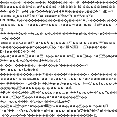
�>�,B�����j+t�޲���h�)bz{Cz�h��hr�������V��O��,����^j۫z�á'(�f�u�^r�b�w�
隝��������^�ǿz�讷���b� ,z�b��b�+t� ��z����m���-
��w��ڶ*' a�I=v�M5����Vޱ�]����ש���z{B��O�7 dD,?
��m��ږ��k%-��j���+�������*'��52H@�2�`!��
LDU����r�ݱ�Z��������k���y͇��i�+ڵ�6>�����jך���!
�k���zǜ��J{*k���y�^rB'���jZk���zV��(^rM)�+ڵ����+bz�k���z�)�+ڵ�rnnX�~�ܶ*'r�
춻
��,��+�G���sa��h��a��6>���������+zҞ�G���
zw�j׀���!
�a��,
��zwi�)�r.�X��۫�˫�ǭ��\�%,��DD�D��ԅk��
'Z���r����\��lz�)��BQ�=4�-Q VD_j[r���h��!
DK8��H�DD�X�}
�ly˫�ǭ��\�%,��L�9D��˫�ǭ��\�%,����9b��8�k�
涶�w]��kkjwt۞f���wM��kkjwu۞?
�d��ܥz������ǫ~)�z�k�{ay�^�������m>$
�+ڵ���b�x,lw�u�솋-
�����I�������O^��<����Od�����azz��&���w]4�
�����Ǣ�a��@qǩ�ױ��m�V��X�jب��a�i~�iZ��bq�b��Z��)���ھ'♨
������z�Kjx.j�jx,j��ʶ�vV���q�mw(v)��8�u��jכ�&��ਞ��f�j�
��y�b�yz������ �u�'��.��^�笶
�Ry�^��Cz�]�˦z{Ry�^��L�קj��jגy�^��R�ק�w�y�^��T���I�<-
O��&jzi�^ ��\Z+���y�h��b���t��*'��-
�x>�b���t�¢�"z�]��ئzkkjwu�O}
���Wnf�h^ƶ�v���׬קrW����y������ݢf��6Қ⽫
^~�ܶ*'��Z(tv�vW�j��,�g���ij�l��^o*Z��Z�Z������ݥ�a�����֫����a��)���q�!y�����W������ky�r��.�*�z��j
z�"�ڝ�&u�Z��-��,��k}�lz����˫�����涶�v歆