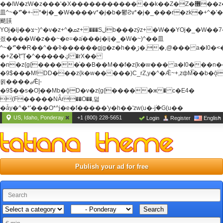
��ߊW�zW�z���'�X�������������k��Z�Z�޶��z��&���]zW�y��z�
⽫^~�ܶ*'�+-*�j�_�W����v*�j�b�鬱Ƨv*�j�_���r�zk�+^�'�
颵韺
YOj�ij��צ~)^�v�z+^�ܩz+���Sڶb���zȳz+�W��YOj�_�W��7��YOj�t���˛��
즸����W�z��~�e=�aⷭ���j�ij�_�W�~)^��⽫
^~�ܶ*'��R��^��ߢ������gjg�z�h��ڙ�,
�,@��� a�I0�<
�+Z�֫t"Ț�^�����ڮ �rX��
�n�z{g{�����֫��B��M��f�z{k�w��� a�I0���n��YhrAb��2�
�9$���M!DD���z{k�w�����)C_rZ,y�^�Ǣ~+,zфM͡��b�
욁����ޖǢ|-
�9$��s�O]��Mb�ǭD�v�z{g{�����ж� c�E4�
(F�����ΝǞr��O��,덞
�ǡy�^�*'���O*^j�e�ƭ�����'y�h��'zw(u�-j۬�G(u��
US, Idaho, Ponderay
+1 (800) 228-5651
Login
Register
English
Publish your ad for free
Search