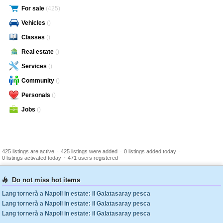
For sale
(425)
Vehicles
()
Classes
()
Real estate
()
Services
()
Community
()
Personals
()
Jobs
()
-
-
-
425 listings are active
425 listings were added
0 listings added today
-
0 listings activated today
471 users registered
Do not miss hot items
Lang tornerà a Napoli in estate: il Galatasaray pesca
Lang tornerà a Napoli in estate: il Galatasaray pesca
Lang tornerà a Napoli in estate: il Galatasaray pesca