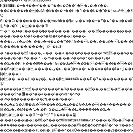
炖'����++jwH<%,��Q!a
N{������܅�+�H��w"��.�Y��ؚu�Z��^��v�.�Y��؞
��&����)���z)ߡ˫�k��(�~��i١r�^r���b��"��!jwex%,�E8t�<#��{Jު
笶
Ͼz��Ͼr���m������jwezhb��!jwey˫��h��~�Z��^��b��
뢻&�ק�Ymj����z�⽫
^~�ܶ*'u�,M�ij���֫��ij���֫��i��ij����+��������j���۫jب���w.���s)����jk-
���v���JZ�ǝ���z�嵪�z�h��Z�ǝ��-
���zקu8�zئ{�n��b�w(�w��*'�K(rG��b��b��u8�{b��(�{l����(�˫����ئy��N)���$~���^�,��+��
랇���k�'��,����ǭnZ�)ಇ$}
�lz�����D���ڝ��L��ֹǢ�a��k������Rǫ���b���v���������zZ�Zt*'��-
���y�Z�+ޮz� ��(rJZ�Zv���l��$r��y�b�{>��+y�!
��$z��K(rH���޲��q�(rGޡ�(rGܖ���$�{����l����lj�������,���ˬ���M4��+y�!
��$z���ܖ������ܢy�rب��(�w��*'�֫��a��i��i�+ڵ���b�w]�����jk-
j����jk-
j���+���jk)��y�۫jب���jk������Җ���R�7�j�������l�7��n)j�v���
뫖֫
��a��ij�v,�֫��^����b������i���,������\
����$z�޶��z��&���\��y@ϲ�$z�!
�W��g�����Z��)z{,���v���띡
��z�ZrG�J,޲�$z���h��$z�Z��ZrG�J,��,��+�����l�
蟥�$z�5�M4��^z�t�K(rG�rZ,z���kz۫�����l��$z�-
j��,��+��⽫^~�ܶ*'~)^E来�a���籊
�l��a���i֛��Z�(�ק���z�r��z{l��a��n�w(�ק���{���y�'����,޲��zw(�ק�����������ޮ�+
����i���k���y��rب���yj��Z�(�ק�ל�םm��^r�^r��z{b}
��z��r��z{l��au�(u�_j[��n�{.qǬ���z������ȳz�k���y�y�޶��z��&���p�+^~)^�