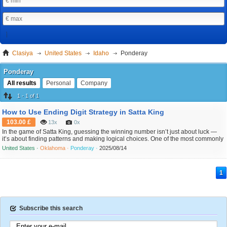
Clasiya
United States
Idaho
Ponderay
Ponderay
All results
Personal
Company
1 - 1 of 1
How to Use Ending Digit Strategy in Satta King
103.00 £
13x
0x
In the game of Satta King, guessing the winning number isn’t just about luck —
it’s about finding patterns and making logical choices. One of the most commonly
used strategies by smart players is the Ending Digit Strategy, also called "last
United States ·
Oklahoma ·
Ponderay ·
2025/08/14
digit logic." While it may sound simple, this method can significantly improve your
odds when used correctly....
1
Subscribe this search