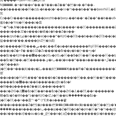
炖'����++jwH<%,��Q!a
N{������܅�+�H��w"��.�Y��ؚu�Z��^��v�.�Y��؞
��&����)���z)ߡ˫�k��(�~��i١r�^r���b��"��!jwex%,�E8t�<#��{Jު
笶
Ͼz��Ͼr���m������jwezhb��!jwey˫��h��~�Z��^��b��
뢻&�ק�Ymj����z�⽫
^~�ܶ*'u�,M�ij���֫��ij���֫��i��ij����+��������j���۫jب���w.���s)����jk-
���v���JZ�ǝ���z�嵪�z�h��Z�ǝ��-
���zקu8�zئ{�n��b�w(�w��*'�K(rG��b��b��u8�{b��(�{l����(�˫����ئy��N)���$~���^�,��+��
랇���k�'��,����ǭnZ�)ಇ$}
�lz�����D���ڝ��L��ֹǢ�a��k������Rǫ���b���v���������zZ�Zt*'��-
���y�Z�+ޮz� ��(rJZ�Zv���l��$r��y�b�{>��+y�!
��$z��K(rH���޲��q�(rGޡ�(rGܖ���$�{����l����lj�������,���ˬ���M4��+y�!
��$z���ܖ������ܢy�rب��(�w��*'�֫��a��i��i�+ڵ���b�w]�����jk-
j����jk-
j���+���jk)��y�۫jب���jk������Җ���R�7�j�������l�7��n)j�v���
뫖֫
��a��ij�v,�֫��^����b������i���,������\
����$z�޶��z��&���\��y@ϲ�$z�!
�W��g�����Z��)z{,���v���띡
��z�ZrG�J,޲�$z���h��$z�Z��ZrG�J,��,��+�����l�
蟥�$z�5�M4��^z�t�K(rG�rZ,z���kz۫�����l��$z�-
j��,��+��⽫^~�ܶ*'~)^E来�a���籊
�l��a���i֛��Z�(�ק���z�r��z{l��a��n�w(�ק���{���y�'����,޲��zw(�ק�����������ޮ�+
����i���k���y��rب���yj��Z�(�ק�ל�םm��^r�^r��z{b}
��z��r��z{l��au�(u�_j[��n�{.qǬ���z������ȳz�k���y�y�޶��z��&���p�+^~)^�