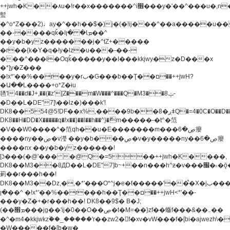
++jwh�K��٨u�!r��x�������^i׫���y�'��^���u�,n�u������y�^��h�ץ�
蟚
�^o*Z���2)♩ay�^��h��$�)j�(�!ij���^��a�����u��
��-����qǩ�Iܡا� �ן��^
��y�b�yz�������j�^tZ+�����
�r��{k�Y�q�!y�lz�u���-��-
���^���i�Oqǩ�����y��I���kkjwy�z�D���x
�*]y�Z���
�!x*'��%��r��y�rب�G���b��Ţ��ם��++jwH?
�Ա��L����+o*Z�ɨu
毢'l4��d�J+,��(�z'[Z���m�W���^���Q�M3��8ݓ-
�D��L�DE"7]\��lz�)���k'!
DK8��554@5!DF��x%,����9b��8�ږǂQ�=4�0C�O��D��L#�4@�L�9D�
DK8��H�DD�X
�����q�!x��)��l��h��^}�ޮm�����-�t^�笵
�V��W0����^�笵qh��u�E�������m���ڝ�6癭
����ny��ڝ�v瀅 ��y�b���ڝ�v�y�����ny��ڝ�6癭
����nx ��y�b�yz������!
[ʖ���(�@'��� �@Q�=5��++jwh�K����,
DK8��M3��8ДD��L�DE"7]b~+��n���h^ƶ�v���׬�˫�ǭ��\�%,��<
䓶��r���h��!
DK8��M3��Dz,�,�*'���O*^j�e�ƭ�����'��֩�X�jب����qǩ�Iܡا�
�ן��^ �!x*'��%��r���h��Ţ��ם��++jwH<*'��-
���y�Z�+�r���h��! DK8��9$� B�J;
(��ܡ׮���jg��'ij�0��O��ڝ�t�M=��}zf��蝂f���&��܅��
�^�m4�kkjwkz۫��_�����'r��zw2�f�xv�vW���f�[bi�ajwezh\
�W�����f�[b�w�