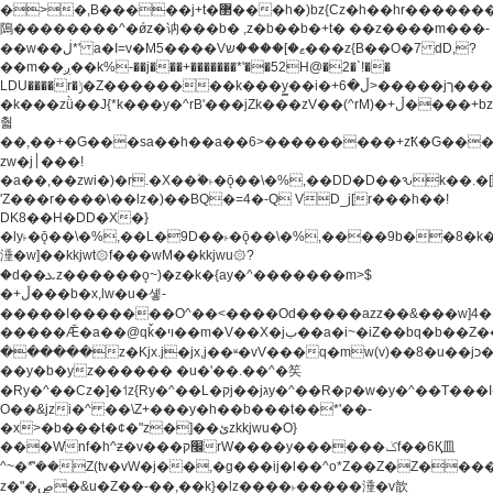
�>�,B�����j+t�޲���h�)bz{Cz�h��hr�������V��O��,����^j۫z�á'(�f�u�^r�b�w�
隝��������^�ǿz�讷���b� ,z�b��b�+t� ��z����m���-
��w��ڶ*' a�I=v�M5����Vޱ�]����ש���z{B��O�7 dD,?
��m��ږ��k%-��j���+�������*'��52H@�2�`!��
LDU����r�ݱ�Z��������k���y͇��i�+ڵ�6>�����jך���!
�k���zǜ��J{*k���y�^rB'���jZk���zV��(^rM)�+ڵ����+bz�k���z�)�+ڵ�rnnX�~�ܶ*'r�
춻
��,��+�G���sa��h��a��6>���������+zҞ�G���
zw�j׀���!
�a��,
��zwi�)�r.�X��۫�˫�ǭ��\�%,��DD�D��ԅk��
'Z���r����\��lz�)��BQ�=4�-Q VD_j[r���h��!
DK8��H�DD�X�}
�ly˫�ǭ��\�%,��L�9D��˫�ǭ��\�%,����9b��8�k�
涶�w]��kkjwt۞f���wM��kkjwu۞?
�d��ܥz������ǫ~)�z�k�{ay�^�������m>$
�+ڵ���b�x,lw�u�솋-
�����I�������O^��<����Od�����azz��&���w]4�
�����Ǣ�a��@qǩ�ױ��m�V��X�jب��a�i~�iZ��bq�b��Z��)���ھ'♨
������z�Kjx.j�jx,j��ʶ�vV���q�mw(v)��8�u��jכ�&��ਞ��f�j�
��y�b�yz������ �u�'��.��^�笶
�Ry�^��Cz�]�˦z{Ry�^��L�קj��jגy�^��R�ק�w�y�^��T���I�<-
O��&jzi�^ ��\Z+���y�h��b���t��*'��-
�x>�b���t�¢�"z�]��ئzkkjwu�O}
���Wnf�h^ƶ�v���׬קrW����y������ݢf��6Қ⽫
^~�ܶ*'��Z(tv�vW�j��,�g���ij�l��^o*Z��Z�Z������ݥ�a�����֫����a��)���q�!y�����W������ky�r��.�*�z��j
z�"�ڝ�&u�Z��-��,��k}�lz����˫�����涶�v歆