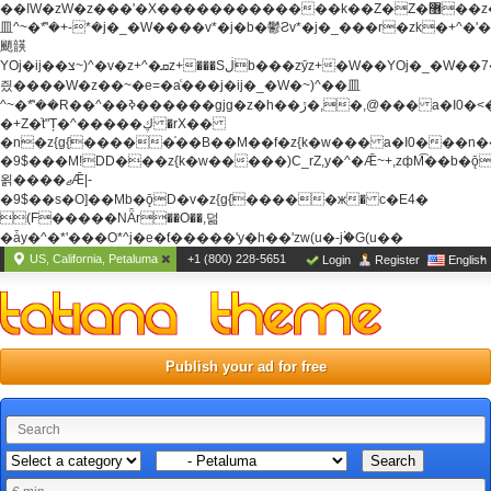
��ߊW�zW�z���'�X�������������k��Z�Z�޶��z��&���]zW�y��z�
⽫^~�ܶ*'�+-*�j�_�W����v*�j�b�鬱Ƨv*�j�_���r�zk�+^�'�
颵韺
YOj�ij��צ~)^�v�z+^�ܩz+���Sڶb���zȳz+�W��YOj�_�W��7��YOj�t���˛��
즸����W�z��~�e=�aⷭ���j�ij�_�W�~)^��⽫
^~�ܶ*'��R��^��ߢ������gjg�z�h��ڙ�,
�,@��� a�I0�<
�+Z�֫t"Ț�^�����ڮ �rX��
�n�z{g{�����֫��B��M��f�z{k�w��� a�I0���n��YhrAb��2�
�9$���M!DD���z{k�w�����)C_rZ,y�^�Ǣ~+,zфM͡��b�
욁����ޖǢ|-
�9$��s�O]��Mb�ǭD�v�z{g{�����ж� c�E4�
(F�����ΝǞr��O��,덞
�ǡy�^�*'���O*^j�e�ƭ�����'y�h��'zw(u�-j۬�G(u��
US, California, Petaluma
+1 (800) 228-5651
Login
Register
English
Publish your ad for free
Search