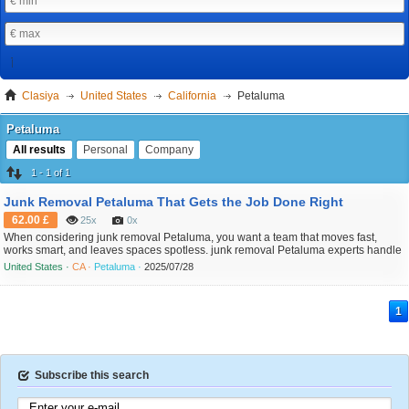
Clasiya
United States
California
Petaluma
Petaluma
All results
Personal
Company
1 - 1 of 1
Junk Removal Petaluma That Gets the Job Done Right
62.00 £
25x
0x
When considering junk removal Petaluma, you want a team that moves fast,
works smart, and leaves spaces spotless. junk removal Petaluma experts handle
everything from cluttered garages to backyard cleanups, delivering a hassle-free
United States ·
CA ·
Petaluma ·
2025/07/28
experience. With a reputation built on trust and reliability, junk removal Petaluma
services stand ready for any chall...
1
Subscribe this search