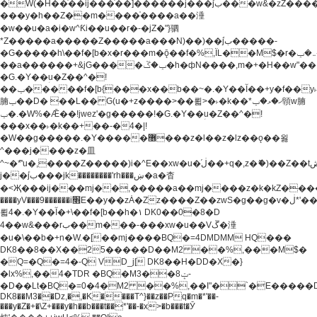
�W(�H��֫��ij���֫��]������j���۫jب���w&�zZ�����i�<�]4���y�Z�Ǯ�[Z����-
���y�h��Z��m����֫����a��涶
�w��u�a�i�w^Ƙi��u��r�-�jZ�"}驷
*Z�����a�����Z�����a���N)��)��۫jب�����-
�G�����h\��f�[b�x�r���m�ǭ��f�%,ÏL��M$�r�܅�ݕ�&���rب��m���-
��a������+&jG����ݕ�ڱ�h�фN����,m�+�H��w"��!
�G.�Y��ؚu�Z��^�!
��ݕ�����f�[b{���x��b��~�.�Y��آ��+y�f��y˫���w�w
腩ݕ��D� ��L�� G(u�+z����>��뢻>�˫�k��*ޚ�ޅ�ݕ顊w腩
ݕ�.�W%�Ǣ��!jwez'�g�����!�G.�Y��ؚu�Z��^�!
���x��˫�k��+��-�4�|!
�W��g�����.�Y��؜���޶���z�l��z�lz��ǫ��욇
^���j����z�⽫
^~�ܶ*'u�,����Z�����)i�^E��xw�u�ڶ֜��+q�,z�ޮ�)��Z��tۆ��ڞ����z�����*Z�Ǭ[ږ'GM3ۺױ������rG�t#��g����j����jk-
j��۫jب���jk��������'rh���ښ�a�杳
�<Җ���ij���mj��,�����a��mj����z�k�kZ�����jx��z���4���
����yV���9������i׫E��y��zȦ�Zz����Z��zwS�g��g�v�ڶ*'��z�l��
뢻4�.�Y��آ�+\��f�[b��h�١ DK0��0�8�D
4��w&���rب��m���-���xw�u��Vڱ�涶
�u�\��b�+n�W.�[��mj����BQ�=4DMDMM HQ���
DK8��8��X��25�����D��M2 ��%,���M$�
�Q=�Q�=4�-Q VD_j[ DK8��H�DD�X�}
�lx%,��4�TDR �BQ�M3��8ݓ-
�D��Lt�
BQ�=0�4�M2 ��%,��I"�`�E�����D��M$�TDH��I7ږǂQ�=1�
DK8��M3��Dz,�,�K����T^}��z��Pq�m�*'��-
���y�Z�+�\Z+���y�h��b���t��*'��-�x>�b���t�Ӯ