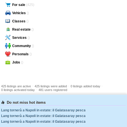
For sale
(425)
Vehicles
()
Classes
()
Real estate
()
Services
()
Community
()
Personals
()
Jobs
()
-
-
-
425 listings are active
425 listings were added
0 listings added today
-
0 listings activated today
481 users registered
Do not miss hot items
Lang tornerà a Napoli in estate: il Galatasaray pesca
Lang tornerà a Napoli in estate: il Galatasaray pesca
Lang tornerà a Napoli in estate: il Galatasaray pesca