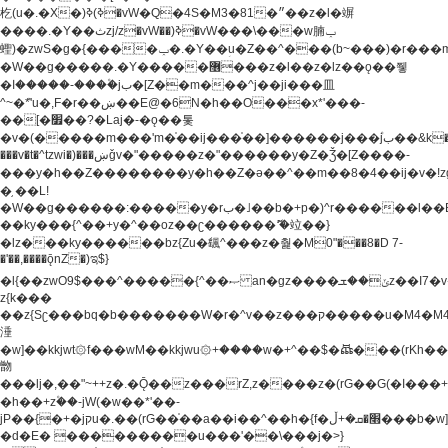
杚(u�.�X�)ߢ)ߢ�vW�Q�4S�M3�81�״��z�l�竮
����.�Y��ثzj/z�vW��)ߢ�vW���\���w腩ݕ
蟶)�zwS�g�{����ݕ�.�Y��ؚu�Z��^���(b~���)�r���m�ǥy�f�M4�'�z����6�M+z����4��^z���L!
�W��g�����.�Y��؜���޶���z�l��z�lz��ǫ��쮛
�ا�����-����۫jب�[Z��m���^j��ji���⽫
^~�ܶ*'u�,F�r��ښ��E@�6N�h��O���x*'���-
��[�׿��?�Laj�-�ǫ��톷
�v�(�����m���'m�֫��ij���֫��]������j���۫jب��&k��y����jk-
���v�t�^tzwi�)���ښǧv�"�����z�"������y�Z�Ǯ�[Z����-
���y�h��Z��������y�h��Z�ǝ��^��m��8�4��ij�v�!zg���a�
�֥ ��L!
�W��g������:�����y�rب�˩��b�+p�)^r������l��B�y�g�����v�,��%��h��-
��ky���{^��+y�^��oz��ʗ������ޮ'�竝��}
�lz���ky������bz{Zu�颻^���z�춽�M0"���8�D 7-
�'��,����ǭnZ�)ಇ$}
�l{��zwO9$���^�����{^��ޞ an�gz����ݶ��ܫz��I7�v�"���L��ֹ�z���h���ꔱ���������ݢe,z�
z{k���
��z{Sʗ���bq�b��� ����W�r�^v��z���ק�����u�M4�M4ҹ�z�q�m���z���w��*'��jX�z��z�Ţ��ם�
涶
�w]��kkjwt۞f���wM��kkjwu۞+����w�+^��$�ꬡ���(rKh��B�y�
朆
���lj�,��"~++z�.�Ǭ��z���rZ,z����z�(rG��G(�ا���+^��$��$z������nz�(rG���^z�_���r(rG���,}
�h��+z۫��-jW(�w��*'��-
jP��{�+�jקu�.��(rG��֫��a��i��^��h�{f�׫�ܩ�+ڵ���b�w]���n��jk?
�d�E� ���������u���'��\���j�>}