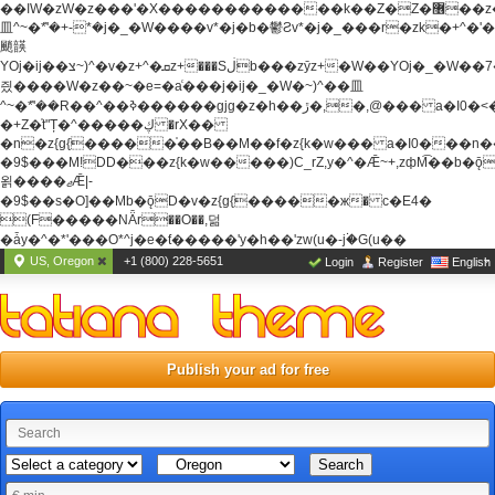
��ߊW�zW�z���'�X�������������k��Z�Z�޶��z��&���]zW�y��z�
⽫^~�ܶ*'�+-*�j�_�W����v*�j�b�鬱Ƨv*�j�_���r�zk�+^�'�
颵韺
YOj�ij��צ~)^�v�z+^�ܩz+���Sڶb���zȳz+�W��YOj�_�W��7��YOj�t���˛��
즸����W�z��~�e=�aⷭ���j�ij�_�W�~)^��⽫
^~�ܶ*'��R��^��ߢ������gjg�z�h��ڙ�,
�,@��� a�I0�<
�+Z�֫t"Ț�^�����ڮ �rX��
�n�z{g{�����֫��B��M��f�z{k�w��� a�I0���n��YhrAb��2�
�9$���M!DD���z{k�w�����)C_rZ,y�^�Ǣ~+,zфM͡��b�
욁����ޖǢ|-
�9$��s�O]��Mb�ǭD�v�z{g{�����ж� c�E4�
(F�����ΝǞr��O��,덞
�ǡy�^�*'���O*^j�e�ƭ�����'y�h��'zw(u�-j۬�G(u��
US, Oregon
+1 (800) 228-5651
Login
Register
English
Publish your ad for free
Search