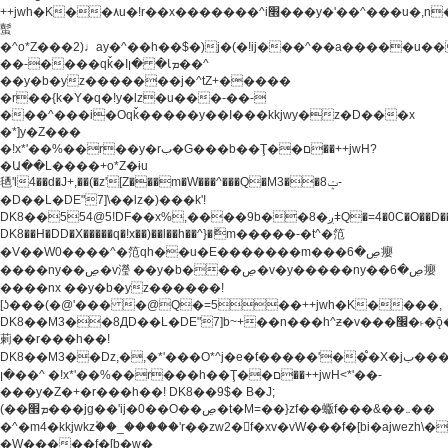
++jwh�K��٨u�!r��x�������^i׫���y�'��^���u�,n�u������y�^��h�ץ�
蟚
�^o*Z���2)♩ay�^��h��$�)j�(�!ij���^��a�����u��
��-����qǩ�Iܡا� �ן��^
��y�b�yz�������j�^tZ+�����
�r��{k�Y�q�!y�lz�u���-��-
���^���i�Oqǩ�����y��I���kkjwy�z�D���x
�*]y�Z���
�!x*'��%��r��y�rب�G���b��Ţ��ם��++jwH?
�Ա��L����+o*Z�ɨu
毢'l4��d�J+,��(�z'[Z���m�W���^���Q�M3��8ݓ-
�D��L�DE"7]\��lz�)���k'!
DK8��554@5!DF��x%,����9b��8�ږǂQ�=4�0C�O��D��L#�4@�L�9D�
DK8��H�DD�X
�����q�!x��)��l��h��^}�ޮm�����-�t^�笵
�V��W0����^�笵qh��u�E�������m���ڝ�6癭
����ny��ڝ�v瀅 ��y�b���ڝ�v�y�����ny��ڝ�6癭
����nx ��y�b�yz������!
[ʖ���(�@'��� �@Q�=5��++jwh�K����,
DK8��M3��8ДD��L�DE"7]b~+��n���h^ƶ�v���׬�˫�ǭ��\�%,��<
䓶��r���h��!
DK8��M3��Dz,�,�*'���O*^j�e�ƭ�����'��֩�X�jب����qǩ�Iܡا�
�ן��^ �!x*'��%��r���h��Ţ��ם��++jwH<*'��-
���y�Z�+�r���h��! DK8��9$� B�J;
(��ܡ׮���jg��'ij�0��O��ڝ�t�M=��}zf��蝂f���&��܅��
�^�m4�kkjwkz۫��_�����'r��zw2�f�xv�vW���f�[bi�ajwezh\
�W�����f�[b�w�