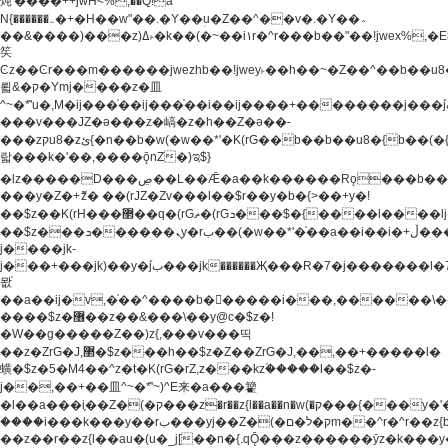
炖'����++jwH<%,��Q!a
N{������܅�+�H��w"��.�Y��ؚu�Z��^��v�.�Y��؞
��&����)���z)ߡ˫�k��(�~��i١r�^r���b��"��!jwex%,�E8t�<#��{Jު
笶
Ͼz��Ͼr���m������jwezhb��!jwey˫��h��~�Z��^��b��
뢻&�ק�Ymj����z�⽫
^~�ܶ*'u�,M�ij���֫��ij���֫��i��ij����+��������j���۫jب���w.���s)����jk-
���v���JZ�ǝ���z�嵪�z�h��Z�ǝ��-
���zקu8�zئ{�n��b�w(�w��*'�K(rG��b��b��u8�{b��(�{l����(�˫����ئy��N)���$~���^�,��+��
랇���k�'��,����ǭnZ�)ಇ$}
�lz�����D���ڝ��L��ֹǢ�a��k������Rǫ���b���v���������zZ�Zt*'��-
���y�Z�+ޮz� ��(rJZ�Zv���l��$r��y�b�{>��+y�!
��$z��K(rH���޲��q�(rGޡ�(rGܖ���$�{����l����lj�������,���ˬ���M4��+y�!
��$z���ܖ������ܢy�rب��(�w��*'�֫��a��i��i�+ڵ���b�w]�����jk-
j����jk-
j���+���jk)��y�۫jب���jk������Җ���R�7�j�������l�7��n)j�v���
뫖֫
��a��ij�v,�֫��^����b������i���,������\
����$z�޶��z��&���\��y@ϲ�$z�!
�W��g�����Z��)z{,���v���띡
��z�ZrG�J,޲�$z���h��$z�Z��ZrG�J,��,��+�����l�
蟥�$z�5�M4��^z�t�K(rG�rZ,z���kz۫�����l��$z�-
j��,��+��⽫^~�ܶ*'~)^E来�a���籊
�l��a���i֛��Z�(�ק���z�r��z{l��a��n�w(�ק���{���y�'����,޲��zw(�ק�����������ޮ�+
����i���k���y��rب���yj��Z�(�ק�ל�םm��^r�^r��z{b}
��z��r��z{l��au�(u�_j[��n�{.qǬ���z������ȳz�k���y�y�޶��z��&���p�+^~)^�