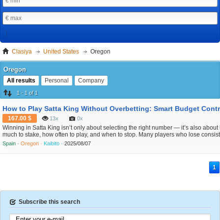
Clasiya
United States
Oregon
Oregon
All results
Personal
Company
1 - 1 of 1
167.00 $
13x
0x
Winning in Satta King isn’t only about selecting the right number — it’s also abo
much to stake, how often to play, and when to stop. Many players who lose consist
necessarily choosing the wrong numbers — they’re simply betting too much, too oft
Spain ·
Oregon ·
Kaibito ·
2025/08/07
ever finished the day thinking, "I played more than I should have...
1
Subscribe this search