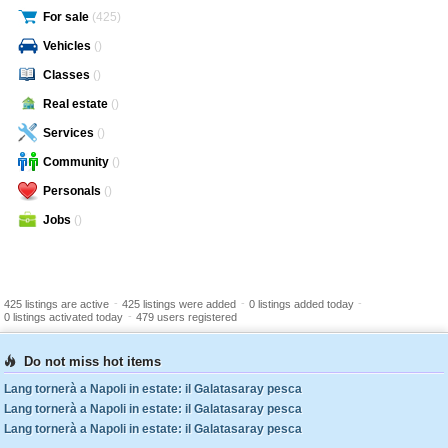
For sale
(425)
Vehicles
()
Classes
()
Real estate
()
Services
()
Community
()
Personals
()
Jobs
()
-
-
-
425 listings are active
425 listings were added
0 listings added today
-
0 listings activated today
479 users registered
Do not miss hot items
Lang tornerà a Napoli in estate: il Galatasaray pesca
Lang tornerà a Napoli in estate: il Galatasaray pesca
Lang tornerà a Napoli in estate: il Galatasaray pesca