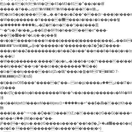
杚(u�.�X�)ߢ)ߢ�vW�Q�4S�M3�81�״��z�l�竮
����.�Y��ثzj/z�vW��)ߢ�vW���\���w腩ݕ
蟶)�zwS�g�{����ݕ�.�Y��ؚu�Z��^���(b~���)�r���m�ǥy�f�M4�'�z����6�M+z����4��^z���L!
�W��g�����.�Y��؜���޶���z�l��z�lz��ǫ��쮛
�ا�����-����۫jب�[Z��m���^j��ji���⽫
^~�ܶ*'u�,F�r��ښ��E@�6N�h��O���x*'���-
��[�׿��?�Laj�-�ǫ��톷
�v�(�����m���'m�֫��ij���֫��]������j���۫jب��&k��y����jk-
���v�t�^tzwi�)���ښǧv�"�����z�"������y�Z�Ǯ�[Z����-
���y�h��Z��������y�h��Z�ǝ��^��m��8�4��ij�v�!zg���a�
�֥ ��L!
�W��g������:�����y�rب�˩��b�+p�)^r������l��B�y�g�����v�,��%��h��-
��ky���{^��+y�^��oz��ʗ������ޮ'�竝��}
�lz���ky������bz{Zu�颻^���z�춽�M0"���8�D 7-
�'��,����ǭnZ�)ಇ$}
�l{��zwO9$���^�����{^��ޞ an�gz����ݶ��ܫz��I7�v�"���L��ֹ�z���h���ꔱ���������ݢe,z�
z{k���
��z{Sʗ���bq�b��� ����W�r�^v��z���ק�����u�M4�M4ҹ�z�q�m���z���w��*'��jX�z��z�Ţ��ם�
涶
�w]��kkjwt۞f���wM��kkjwu۞+����w�+^��$�ꬡ���(rKh��B�y�
朆
���lj�,��"~++z�.�Ǭ��z���rZ,z����z�(rG��G(�ا���+^��$��$z������nz�(rG���^z�_���r(rG���,}
�h��+z۫��-jW(�w��*'��-
jP��{�+�jקu�.��(rG��֫��a��i��^��h�{f�׫�ܩ�+ڵ���b�w]���n��jk?
�d�E� ���������u���'��\���j�>}