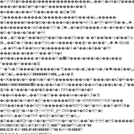
�W(�H��֫��ij���֫��]������j���۫jب���w&�zZ�����i�<�]4���y�Z�Ǯ�[Z����-
���y�h��Z��m����֫����a��涶
�w��u�a�i�w^Ƙi��u��r�-�jZ�"}驷
*Z�����a�����Z�����a���N)��)��۫jب�����-
�G�����h\��f�[b�x�r���m�ǭ��f�%,ÏL��M$�r�܅�ݕ�&���rب��m���-
��a������+&jG����ݕ�ڱ�h�фN����,m�+�H��w"��!
�G.�Y��ؚu�Z��^�!
��ݕ�����f�[b{���x��b��~�.�Y��آ��+y�f��y˫���w�w
腩ݕ��D� ��L�� G(u�+z����>��뢻>�˫�k��*ޚ�ޅ�ݕ顊w腩
ݕ�.�W%�Ǣ��!jwez'�g�����!�G.�Y��ؚu�Z��^�!
���x��˫�k��+��-�4�|!
�W��g�����.�Y��؜���޶���z�l��z�lz��ǫ��욇
^���j����z�⽫
^~�ܶ*'u�,����Z�����)i�^E��xw�u�ڶ֜��+q�,z�ޮ�)��Z��tۆ��ڞ����z�����*Z�Ǭ[ږ'GM3ۺױ������rG�t#��g����j����jk-
j��۫jب���jk��������'rh���ښ�a�杳
�<Җ���ij���mj��,�����a��mj����z�k�kZ�����jx��z���4���
����yV���9������i׫E��y��zȦ�Zz����Z��zwS�g��g�v�ڶ*'��z�l��
뢻4�.�Y��آ�+\��f�[b��h�١ DK0��0�8�D
4��w&���rب��m���-���xw�u��Vڱ�涶
�u�\��b�+n�W.�[��mj����BQ�=4DMDMM HQ���
DK8��8��X��25�����D��M2 ��%,���M$�
�Q=�Q�=4�-Q VD_j[ DK8��H�DD�X�}
�lx%,��4�TDR �BQ�M3��8ݓ-
�D��Lt�
BQ�=0�4�M2 ��%,��I"�`�E�����D��M$�TDH��I7ږǂQ�=1�
DK8��M3��Dz,�,�K����T^}��z��Pq�m�*'��-
���y�Z�+�\Z+���y�h��b���t��*'��-�x>�b���t�Ӯ