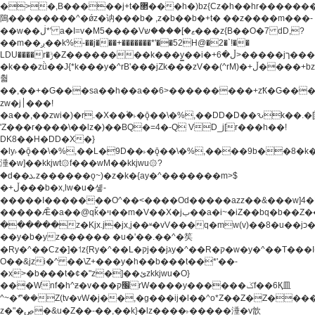
�>�,B�����j+t�޲���h�)bz{Cz�h��hr�������V��O��,����^j۫z�á'(�f�u�^r�b�w�
隝��������^�ǿz�讷���b� ,z�b��b�+t� ��z����m���-
��w��ڶ*' a�I=v�M5����Vޱ�]����ש���z{B��O�7 dD,?
��m��ږ��k%-��j���+�������*'��52H@�2�`!��
LDU����r�ݱ�Z��������k���y͇��i�+ڵ�6>�����jך���!
�k���zǜ��J{*k���y�^rB'���jZk���zV��(^rM)�+ڵ����+bz�k���z�)�+ڵ�rnnX�~�ܶ*'r�
춻
��,��+�G���sa��h��a��6>���������+zҞ�G���
zw�j׀���!
�a��,
��zwi�)�r.�X��۫�˫�ǭ��\�%,��DD�D��ԅk��
'Z���r����\��lz�)��BQ�=4�-Q VD_j[r���h��!
DK8��H�DD�X�}
�ly˫�ǭ��\�%,��L�9D��˫�ǭ��\�%,����9b��8�k�
涶�w]��kkjwt۞f���wM��kkjwu۞?
�d��ܥz������ǫ~)�z�k�{ay�^�������m>$
�+ڵ���b�x,lw�u�솋-
�����I�������O^��<����Od�����azz��&���w]4�
�����Ǣ�a��@qǩ�ױ��m�V��X�jب��a�i~�iZ��bq�b��Z��)���ھ'♨
������z�Kjx.j�jx,j��ʶ�vV���q�mw(v)��8�u��jכ�&��ਞ��f�j�
��y�b�yz������ �u�'��.��^�笶
�Ry�^��Cz�]�˦z{Ry�^��L�קj��jגy�^��R�ק�w�y�^��T���I�<-
O��&jzi�^ ��\Z+���y�h��b���t��*'��-
�x>�b���t�¢�"z�]��ئzkkjwu�O}
���Wnf�h^ƶ�v���׬קrW����y������ݢf��6Қ⽫
^~�ܶ*'��Z(tv�vW�j��,�g���ij�l��^o*Z��Z�Z������ݥ�a�����֫����a��)���q�!y�����W������ky�r��.�*�z��j
z�"�ڝ�&u�Z��-��,��k}�lz����˫�����涶�v歆