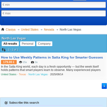
Clasiya
United States
Nevada
North Las Vegas
North Las Vegas
All results
Personal
Company
1 - 1 of 1
How to Use Weekly Patterns in Satta King for Smarter Guesses
179.00 £
15x
0x
In the Satta King world, each day is a fresh opportunity — but the week itself
holds patterns that smart players learn to observe. Many experienced players
rely on more than just single-day charts. They build their logic around weekly
United States ·
Texas ·
North Las Vegas ·
2025/08/14
behaviors and If you liked this short article and you would like to receive a lot
more details relating to Satta Ki...
1
Subscribe this search