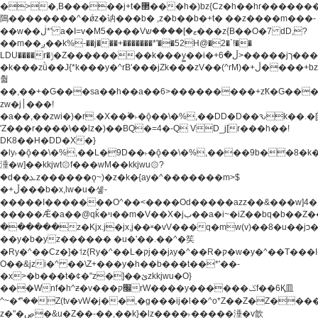
�>�,B�����j+t�޲���h�)bz{Cz�h��hr�������V��O��,����^j۫z�á'(�f�u�^r�b�w�
隝��������^�ǿz�讷���b� ,z�b��b�+t� ��z����m���-
��w��ڶ*' a�I=v�M5����Vޱ�]����ש���z{B��O�7 dD,?
��m��ږ��k%-��j���+�������*'��52H@�2�`!��
LDU����r�ݱ�Z��������k���y͇��i�+ڵ�6>�����jך���!
�k���zǜ��J{*k���y�^rB'���jZk���zV��(^rM)�+ڵ����+bz�k���z�)�+ڵ�rnnX�~�ܶ*'r�
춻
��,��+�G���sa��h��a��6>���������+zҞ�G���
zw�j׀���!
�a��,
��zwi�)�r.�X��۫�˫�ǭ��\�%,��DD�D��ԅk��
'Z���r����\��lz�)��BQ�=4�-Q VD_j[r���h��!
DK8��H�DD�X�}
�ly˫�ǭ��\�%,��L�9D��˫�ǭ��\�%,����9b��8�k�
涶�w]��kkjwt۞f���wM��kkjwu۞?
�d��ܥz������ǫ~)�z�k�{ay�^�������m>$
�+ڵ���b�x,lw�u�솋-
�����I�������O^��<����Od�����azz��&���w]4�
�����Ǣ�a��@qǩ�ױ��m�V��X�jب��a�i~�iZ��bq�b��Z��)���ھ'♨
������z�Kjx.j�jx,j��ʶ�vV���q�mw(v)��8�u��jכ�&��ਞ��f�j�
��y�b�yz������ �u�'��.��^�笶
�Ry�^��Cz�]�˦z{Ry�^��L�קj��jגy�^��R�ק�w�y�^��T���I�<-
O��&jzi�^ ��\Z+���y�h��b���t��*'��-
�x>�b���t�¢�"z�]��ئzkkjwu�O}
���Wnf�h^ƶ�v���׬קrW����y������ݢf��6Қ⽫
^~�ܶ*'��Z(tv�vW�j��,�g���ij�l��^o*Z��Z�Z������ݥ�a�����֫����a��)���q�!y�����W������ky�r��.�*�z��j
z�"�ڝ�&u�Z��-��,��k}�lz����˫�����涶�v歆