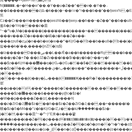
炖'����++jwH<%,��Q!a
N{������܅�+�H��w"��.�Y��ؚu�Z��^��v�.�Y��؞
��&����)���z)ߡ˫�k��(�~��i١r�^r���b��"��!jwex%,�E8t�<#��{Jު
笶
Ͼz��Ͼr���m������jwezhb��!jwey˫��h��~�Z��^��b��
뢻&�ק�Ymj����z�⽫
^~�ܶ*'u�,M�ij���֫��ij���֫��i��ij����+��������j���۫jب���w.���s)����jk-
���v���JZ�ǝ���z�嵪�z�h��Z�ǝ��-
���zקu8�zئ{�n��b�w(�w��*'�K(rG��b��b��u8�{b��(�{l����(�˫����ئy��N)���$~���^�,��+��
랇���k�'��,����ǭnZ�)ಇ$}
�lz�����D���ڝ��L��ֹǢ�a��k������Rǫ���b���v���������zZ�Zt*'��-
���y�Z�+ޮz� ��(rJZ�Zv���l��$r��y�b�{>��+y�!
��$z��K(rH���޲��q�(rGޡ�(rGܖ���$�{����l����lj�������,���ˬ���M4��+y�!
��$z���ܖ������ܢy�rب��(�w��*'�֫��a��i��i�+ڵ���b�w]�����jk-
j����jk-
j���+���jk)��y�۫jب���jk������Җ���R�7�j�������l�7��n)j�v���
뫖֫
��a��ij�v,�֫��^����b������i���,������\
����$z�޶��z��&���\��y@ϲ�$z�!
�W��g�����Z��)z{,���v���띡
��z�ZrG�J,޲�$z���h��$z�Z��ZrG�J,��,��+�����l�
蟥�$z�5�M4��^z�t�K(rG�rZ,z���kz۫�����l��$z�-
j��,��+��⽫^~�ܶ*'~)^E来�a���籊
�l��a���i֛��Z�(�ק���z�r��z{l��a��n�w(�ק���{���y�'����,޲��zw(�ק�����������ޮ�+
����i���k���y��rب���yj��Z�(�ק�ל�םm��^r�^r��z{b}
��z��r��z{l��au�(u�_j[��n�{.qǬ���z������ȳz�k���y�y�޶��z��&���p�+^~)^�