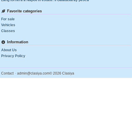
Lang tornerà a Napoli in estate: il Galatasaray pesca
Favorite categories
For sale
Vehicles
Classes
Information
About Us
Privacy Policy
.
Contact
admin@clasiya.com
© 2026 Clasiya