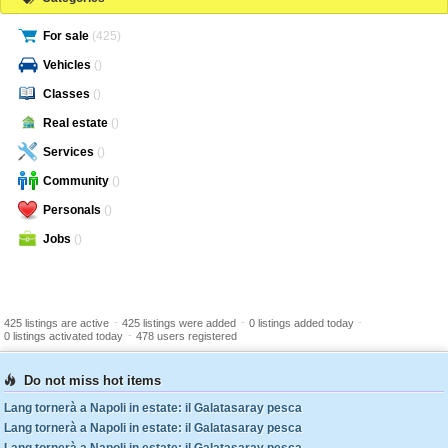
For sale
(425)
Vehicles
()
Classes
()
Real estate
()
Services
()
Community
()
Personals
()
Jobs
()
-
-
-
425 listings are active
425 listings were added
0 listings added today
-
0 listings activated today
478 users registered
Do not miss hot items
Lang tornerà a Napoli in estate: il Galatasaray pesca
Lang tornerà a Napoli in estate: il Galatasaray pesca