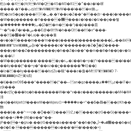
杚(u�.�X�)ߢ)ߢ�vW�Q�4S�M3�81�״��z�l�竮
����.�Y��ثzj/z�vW��)ߢ�vW���\���w腩ݕ
蟶)�zwS�g�{����ݕ�.�Y��ؚu�Z��^���(b~���)�r���m�ǥy�f�M4�'�z����6�M+z����4��^z���L!
�W��g�����.�Y��؜���޶���z�l��z�lz��ǫ��쮛
�ا�����-����۫jب�[Z��m���^j��ji���⽫
^~�ܶ*'u�,F�r��ښ��E@�6N�h��O���x*'���-
��[�׿��?�Laj�-�ǫ��톷
�v�(�����m���'m�֫��ij���֫��]������j���۫jب��&k��y����jk-
���v�t�^tzwi�)���ښǧv�"�����z�"������y�Z�Ǯ�[Z����-
���y�h��Z��������y�h��Z�ǝ��^��m��8�4��ij�v�!zg���a�
�֥ ��L!
�W��g������:�����y�rب�˩��b�+p�)^r������l��B�y�g�����v�,��%��h��-
��ky���{^��+y�^��oz��ʗ������ޮ'�竝��}
�lz���ky������bz{Zu�颻^���z�춽�M0"���8�D 7-
�'��,����ǭnZ�)ಇ$}
�l{��zwO9$���^�����{^��ޞ an�gz����ݶ��ܫz��I7�v�"���L��ֹ�z���h���ꔱ���������ݢe,z�
z{k���
��z{Sʗ���bq�b��� ����W�r�^v��z���ק�����u�M4�M4ҹ�z�q�m���z���w��*'��jX�z��z�Ţ��ם�
涶
�w]��kkjwt۞f���wM��kkjwu۞+����w�+^��$�ꬡ���(rKh��B�y�
朆
���lj�,��"~++z�.�Ǭ��z���rZ,z����z�(rG��G(�ا���+^��$��$z������nz�(rG���^z�_���r(rG���,}
�h��+z۫��-jW(�w��*'��-
jP��{�+�jקu�.��(rG��֫��a��i��^��h�{f�׫�ܩ�+ڵ���b�w]���n��jk?
�d�E� ���������u���'��\���j�>}