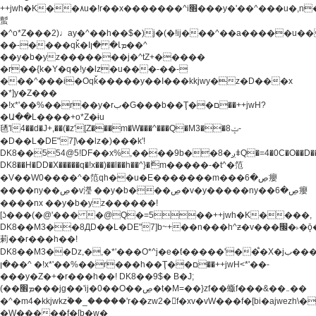
++jwh�K��٨u�!r��x�������^i׫���y�'��^���u�,n�u������y�^��h�ץ�
蟚
�^o*Z���2)♩ay�^��h��$�)j�(�!ij���^��a�����u��
��-����qǩ�Iܡا� �ן��^
��y�b�yz�������j�^tZ+�����
�r��{k�Y�q�!y�lz�u���-��-
���^���i�Oqǩ�����y��I���kkjwy�z�D���x
�*]y�Z���
�!x*'��%��r��y�rب�G���b��Ţ��ם��++jwH?
�Ա��L����+o*Z�ɨu
毢'l4��d�J+,��(�z'[Z���m�W���^���Q�M3��8ݓ-
�D��L�DE"7]\��lz�)���k'!
DK8��554@5!DF��x%,����9b��8�ږǂQ�=4�0C�O��D��L#�4@�L�9D�
DK8��H�DD�X
�����q�!x��)��l��h��^}�ޮm�����-�t^�笵
�V��W0����^�笵qh��u�E�������m���ڝ�6癭
����ny��ڝ�v瀅 ��y�b���ڝ�v�y�����ny��ڝ�6癭
����nx ��y�b�yz������!
[ʖ���(�@'��� �@Q�=5��++jwh�K����,
DK8��M3��8ДD��L�DE"7]b~+��n���h^ƶ�v���׬�˫�ǭ��\�%,��<
䓶��r���h��!
DK8��M3��Dz,�,�*'���O*^j�e�ƭ�����'��֩�X�jب����qǩ�Iܡا�
�ן��^ �!x*'��%��r���h��Ţ��ם��++jwH<*'��-
���y�Z�+�r���h��! DK8��9$� B�J;
(��ܡ׮���jg��'ij�0��O��ڝ�t�M=��}zf��蝂f���&��܅��
�^�m4�kkjwkz۫��_�����'r��zw2�f�xv�vW���f�[bi�ajwezh\
�W�����f�[b�w�