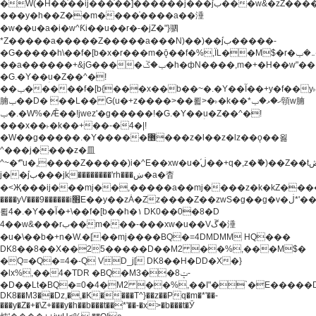
�W(�H��֫��ij���֫��]������j���۫jب���w&�zZ�����i�<�]4���y�Z�Ǯ�[Z����-
���y�h��Z��m����֫����a��涶
�w��u�a�i�w^Ƙi��u��r�-�jZ�"}驷
*Z�����a�����Z�����a���N)��)��۫jب�����-
�G�����h\��f�[b�x�r���m�ǭ��f�%,ÏL��M$�r�܅�ݕ�&���rب��m���-
��a������+&jG����ݕ�ڱ�h�фN����,m�+�H��w"��!
�G.�Y��ؚu�Z��^�!
��ݕ�����f�[b{���x��b��~�.�Y��آ��+y�f��y˫���w�w
腩ݕ��D� ��L�� G(u�+z����>��뢻>�˫�k��*ޚ�ޅ�ݕ顊w腩
ݕ�.�W%�Ǣ��!jwez'�g�����!�G.�Y��ؚu�Z��^�!
���x��˫�k��+��-�4�|!
�W��g�����.�Y��؜���޶���z�l��z�lz��ǫ��욇
^���j����z�⽫
^~�ܶ*'u�,����Z�����)i�^E��xw�u�ڶ֜��+q�,z�ޮ�)��Z��tۆ��ڞ����z�����*Z�Ǭ[ږ'GM3ۺױ������rG�t#��g����j����jk-
j��۫jب���jk��������'rh���ښ�a�杳
�<Җ���ij���mj��,�����a��mj����z�k�kZ�����jx��z���4���
����yV���9������i׫E��y��zȦ�Zz����Z��zwS�g��g�v�ڶ*'��z�l��
뢻4�.�Y��آ�+\��f�[b��h�١ DK0��0�8�D
4��w&���rب��m���-���xw�u��Vڱ�涶
�u�\��b�+n�W.�[��mj����BQ�=4DMDMM HQ���
DK8��8��X��25�����D��M2 ��%,���M$�
�Q=�Q�=4�-Q VD_j[ DK8��H�DD�X�}
�lx%,��4�TDR �BQ�M3��8ݓ-
�D��Lt�
BQ�=0�4�M2 ��%,��I"�`�E�����D��M$�TDH��I7ږǂQ�=1�
DK8��M3��Dz,�,�K����T^}��z��Pq�m�*'��-
���y�Z�+�\Z+���y�h��b���t��*'��-�x>�b���t�Ӯ