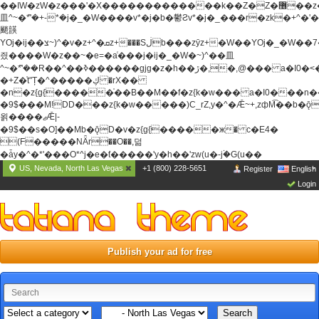
��ߊW�zW�z���'�X�������������k��Z�Z�޶��z��&���]zW�y��z�
⽫^~�ܶ*'�+-*�j�_�W����v*�j�b�鬱Ƨv*�j�_���r�zk�+^�'�
颵韺
YOj�ij��צ~)^�v�z+^�ܩz+���Sڶb���zȳz+�W��YOj�_�W��7��YOj�t���˛��
즸����W�z��~�e=�aⷭ���j�ij�_�W�~)^��⽫
^~�ܶ*'��R��^��ߢ������gjg�z�h��ڙ�,
�,@��� a�I0�<
�+Z�֫t"Ț�^�����ڮ �rX��
�n�z{g{�����֫��B��M��f�z{k�w��� a�I0���n��YhrAb��2�
�9$���M!DD���z{k�w�����)C_rZ,y�^�Ǣ~+,zфM͡��b�
욁����ޖǢ|-
�9$��s�O]��Mb�ǭD�v�z{g{�����ж� c�E4�
(F�����ΝǞr��O��,덞
�ǡy�^�*'���O*^j�e�ƭ�����'y�h��'zw(u�-j۬�G(u��
US, Nevada, North Las Vegas
+1 (800) 228-5651
Register
English
Login
Publish your ad for free
Search