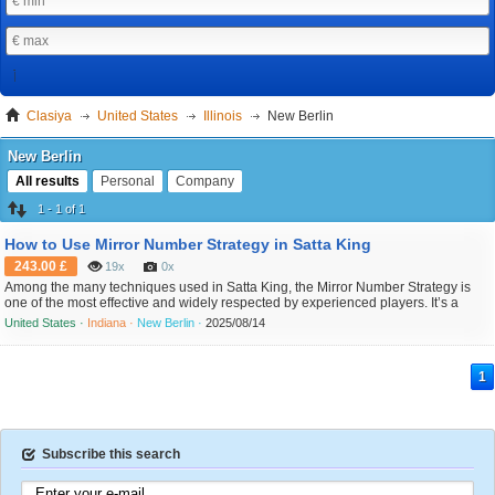
Clasiya
United States
Illinois
New Berlin
New Berlin
All results
Personal
Company
1 - 1 of 1
How to Use Mirror Number Strategy in Satta King
243.00 £
19x
0x
Among the many techniques used in Satta King, the Mirror Number Strategy is
one of the most effective and widely respected by experienced players. It’s a
pattern-based method that helps players predict potential winning numbers by
United States ·
Indiana ·
New Berlin ·
2025/08/14
analyzing previous results and using the concept of mirrored digits. In this article,
we’ll break down what mirror numb...
1
Subscribe this search