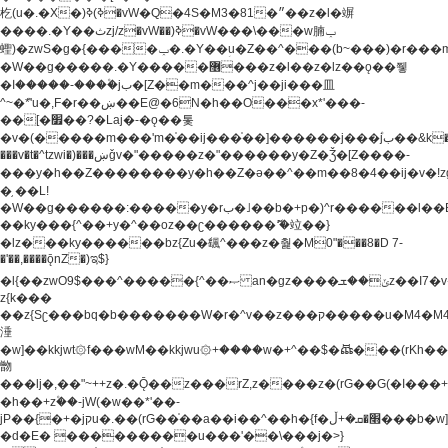
杚(u�.�X�)ߢ)ߢ�vW�Q�4S�M3�81�״��z�l�竮
����.�Y��ثzj/z�vW��)ߢ�vW���\���w腩ݕ
蟶)�zwS�g�{����ݕ�.�Y��ؚu�Z��^���(b~���)�r���m�ǥy�f�M4�'�z����6�M+z����4��^z���L!
�W��g�����.�Y��؜���޶���z�l��z�lz��ǫ��쮛
�ا�����-����۫jب�[Z��m���^j��ji���⽫
^~�ܶ*'u�,F�r��ښ��E@�6N�h��O���x*'���-
��[�׿��?�Laj�-�ǫ��톷
�v�(�����m���'m�֫��ij���֫��]������j���۫jب��&k��y����jk-
���v�t�^tzwi�)���ښǧv�"�����z�"������y�Z�Ǯ�[Z����-
���y�h��Z��������y�h��Z�ǝ��^��m��8�4��ij�v�!zg���a�
�֥ ��L!
�W��g������:�����y�rب�˩��b�+p�)^r������l��B�y�g�����v�,��%��h��-
��ky���{^��+y�^��oz��ʗ������ޮ'�竝��}
�lz���ky������bz{Zu�颻^���z�춽�M0"���8�D 7-
�'��,����ǭnZ�)ಇ$}
�l{��zwO9$���^�����{^��ޞ an�gz����ݶ��ܫz��I7�v�"���L��ֹ�z���h���ꔱ���������ݢe,z�
z{k���
��z{Sʗ���bq�b��� ����W�r�^v��z���ק�����u�M4�M4ҹ�z�q�m���z���w��*'��jX�z��z�Ţ��ם�
涶
�w]��kkjwt۞f���wM��kkjwu۞+����w�+^��$�ꬡ���(rKh��B�y�
朆
���lj�,��"~++z�.�Ǭ��z���rZ,z����z�(rG��G(�ا���+^��$��$z������nz�(rG���^z�_���r(rG���,}
�h��+z۫��-jW(�w��*'��-
jP��{�+�jקu�.��(rG��֫��a��i��^��h�{f�׫�ܩ�+ڵ���b�w]���n��jk?
�d�E� ���������u���'��\���j�>}