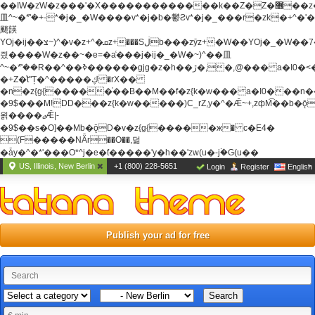
��ߊW�zW�z���'�X�������������k��Z�Z�޶��z��&���]zW�y��z�
⽫^~�ܶ*'�+-*�j�_�W����v*�j�b�鬱Ƨv*�j�_���r�zk�+^�'�
颵韺
YOj�ij��צ~)^�v�z+^�ܩz+���Sڶb���zȳz+�W��YOj�_�W��7��YOj�t���˛��
즸����W�z��~�e=�aⷭ���j�ij�_�W�~)^��⽫
^~�ܶ*'��R��^��ߢ������gjg�z�h��ڙ�,
�,@��� a�I0�<
�+Z�֫t"Ț�^�����ڮ �rX��
�n�z{g{�����֫��B��M��f�z{k�w��� a�I0���n��YhrAb��2�
�9$���M!DD���z{k�w�����)C_rZ,y�^�Ǣ~+,zфM͡��b�
욁����ޖǢ|-
�9$��s�O]��Mb�ǭD�v�z{g{�����ж� c�E4�
(F�����ΝǞr��O��,덞
�ǡy�^�*'���O*^j�e�ƭ�����'y�h��'zw(u�-j۬�G(u��
US, Illinois, New Berlin
+1 (800) 228-5651
Login
Register
English
Publish your ad for free
Search