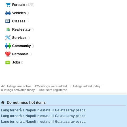
For sale
(425)
Vehicles
()
Classes
()
Real estate
()
Services
()
Community
()
Personals
()
Jobs
()
-
-
-
425 listings are active
425 listings were added
0 listings added today
-
0 listings activated today
480 users registered
Do not miss hot items
Lang tornerà a Napoli in estate: il Galatasaray pesca
Lang tornerà a Napoli in estate: il Galatasaray pesca
Lang tornerà a Napoli in estate: il Galatasaray pesca