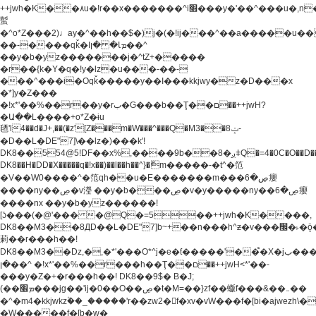
++jwh�K��٨u�!r��x�������^i׫���y�'��^���u�,n�u������y�^��h�ץ�
蟚
�^o*Z���2)♩ay�^��h��$�)j�(�!ij���^��a�����u��
��-����qǩ�Iܡا� �ן��^
��y�b�yz�������j�^tZ+�����
�r��{k�Y�q�!y�lz�u���-��-
���^���i�Oqǩ�����y��I���kkjwy�z�D���x
�*]y�Z���
�!x*'��%��r��y�rب�G���b��Ţ��ם��++jwH?
�Ա��L����+o*Z�ɨu
毢'l4��d�J+,��(�z'[Z���m�W���^���Q�M3��8ݓ-
�D��L�DE"7]\��lz�)���k'!
DK8��554@5!DF��x%,����9b��8�ږǂQ�=4�0C�O��D��L#�4@�L�9D�
DK8��H�DD�X
�����q�!x��)��l��h��^}�ޮm�����-�t^�笵
�V��W0����^�笵qh��u�E�������m���ڝ�6癭
����ny��ڝ�v瀅 ��y�b���ڝ�v�y�����ny��ڝ�6癭
����nx ��y�b�yz������!
[ʖ���(�@'��� �@Q�=5��++jwh�K����,
DK8��M3��8ДD��L�DE"7]b~+��n���h^ƶ�v���׬�˫�ǭ��\�%,��<
䓶��r���h��!
DK8��M3��Dz,�,�*'���O*^j�e�ƭ�����'��֩�X�jب����qǩ�Iܡا�
�ן��^ �!x*'��%��r���h��Ţ��ם��++jwH<*'��-
���y�Z�+�r���h��! DK8��9$� B�J;
(��ܡ׮���jg��'ij�0��O��ڝ�t�M=��}zf��蝂f���&��܅��
�^�m4�kkjwkz۫��_�����'r��zw2�f�xv�vW���f�[bi�ajwezh\
�W�����f�[b�w�