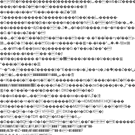
�W(�H��֫��ij���֫��]������j���۫jب���w&�zZ�����i�<�]4���y�Z�Ǯ�[Z����-
���y�h��Z��m����֫����a��涶
�w��u�a�i�w^Ƙi��u��r�-�jZ�"}驷
*Z�����a�����Z�����a���N)��)��۫jب�����-
�G�����h\��f�[b�x�r���m�ǭ��f�%,ÏL��M$�r�܅�ݕ�&���rب��m���-
��a������+&jG����ݕ�ڱ�h�фN����,m�+�H��w"��!
�G.�Y��ؚu�Z��^�!
��ݕ�����f�[b{���x��b��~�.�Y��آ��+y�f��y˫���w�w
腩ݕ��D� ��L�� G(u�+z����>��뢻>�˫�k��*ޚ�ޅ�ݕ顊w腩
ݕ�.�W%�Ǣ��!jwez'�g�����!�G.�Y��ؚu�Z��^�!
���x��˫�k��+��-�4�|!
�W��g�����.�Y��؜���޶���z�l��z�lz��ǫ��욇
^���j����z�⽫
^~�ܶ*'u�,����Z�����)i�^E��xw�u�ڶ֜��+q�,z�ޮ�)��Z��tۆ��ڞ����z�����*Z�Ǭ[ږ'GM3ۺױ������rG�t#��g����j����jk-
j��۫jب���jk��������'rh���ښ�a�杳
�<Җ���ij���mj��,�����a��mj����z�k�kZ�����jx��z���4���
����yV���9������i׫E��y��zȦ�Zz����Z��zwS�g��g�v�ڶ*'��z�l��
뢻4�.�Y��آ�+\��f�[b��h�١ DK0��0�8�D
4��w&���rب��m���-���xw�u��Vڱ�涶
�u�\��b�+n�W.�[��mj����BQ�=4DMDMM HQ���
DK8��8��X��25�����D��M2 ��%,���M$�
�Q=�Q�=4�-Q VD_j[ DK8��H�DD�X�}
�lx%,��4�TDR �BQ�M3��8ݓ-
�D��Lt�
BQ�=0�4�M2 ��%,��I"�`�E�����D��M$�TDH��I7ږǂQ�=1�
DK8��M3��Dz,�,�K����T^}��z��Pq�m�*'��-
���y�Z�+�\Z+���y�h��b���t��*'��-�x>�b���t�Ӯ