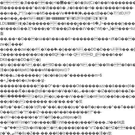
�>�,B�����j+t�޲���h�)bz{Cz�h��hr�������V��O��,����^j۫z�á'(�f�u�^r�b�w�
隝��������^�ǿz�讷���b� ,z�b��b�+t� ��z����m���-
��w��ڶ*' a�I=v�M5����Vޱ�]����ש���z{B��O�7 dD,?
��m��ږ��k%-��j���+�������*'��52H@�2�`!��
LDU����r�ݱ�Z��������k���y͇��i�+ڵ�6>�����jך���!
�k���zǜ��J{*k���y�^rB'���jZk���zV��(^rM)�+ڵ����+bz�k���z�)�+ڵ�rnnX�~�ܶ*'r�
춻
��,��+�G���sa��h��a��6>���������+zҞ�G���
zw�j׀���!
�a��,
��zwi�)�r.�X��۫�˫�ǭ��\�%,��DD�D��ԅk��
'Z���r����\��lz�)��BQ�=4�-Q VD_j[r���h��!
DK8��H�DD�X�}
�ly˫�ǭ��\�%,��L�9D��˫�ǭ��\�%,����9b��8�k�
涶�w]��kkjwt۞f���wM��kkjwu۞?
�d��ܥz������ǫ~)�z�k�{ay�^�������m>$
�+ڵ���b�x,lw�u�솋-
�����I�������O^��<����Od�����azz��&���w]4�
�����Ǣ�a��@qǩ�ױ��m�V��X�jب��a�i~�iZ��bq�b��Z��)���ھ'♨
������z�Kjx.j�jx,j��ʶ�vV���q�mw(v)��8�u��jכ�&��ਞ��f�j�
��y�b�yz������ �u�'��.��^�笶
�Ry�^��Cz�]�˦z{Ry�^��L�קj��jגy�^��R�ק�w�y�^��T���I�<-
O��&jzi�^ ��\Z+���y�h��b���t��*'��-
�x>�b���t�¢�"z�]��ئzkkjwu�O}
���Wnf�h^ƶ�v���׬קrW����y������ݢf��6Қ⽫
^~�ܶ*'��Z(tv�vW�j��,�g���ij�l��^o*Z��Z�Z������ݥ�a�����֫����a��)���q�!y�����W������ky�r��.�*�z��j
z�"�ڝ�&u�Z��-��,��k}�lz����˫�����涶�v歆