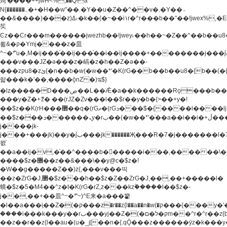
炖'����++jwH<%,��Q!a
N{������܅�+�H��w"��.�Y��ؚu�Z��^��v�.�Y��؞
��&����)���z)ߡ˫�k��(�~��i١r�^r���b��"��!jwex%,�E8t�<#��{Jު
笶
Ͼz��Ͼr���m������jwezhb��!jwey˫��h��~�Z��^��b��
뢻&�ק�Ymj����z�⽫
^~�ܶ*'u�,M�ij���֫��ij���֫��i��ij����+��������j���۫jب���w.���s)����jk-
���v���JZ�ǝ���z�嵪�z�h��Z�ǝ��-
���zקu8�zئ{�n��b�w(�w��*'�K(rG��b��b��u8�{b��(�{l����(�˫����ئy��N)���$~���^�,��+��
랇���k�'��,����ǭnZ�)ಇ$}
�lz�����D���ڝ��L��ֹǢ�a��k������Rǫ���b���v���������zZ�Zt*'��-
���y�Z�+ޮz� ��(rJZ�Zv���l��$r��y�b�{>��+y�!
��$z��K(rH���޲��q�(rGޡ�(rGܖ���$�{����l����lj�������,���ˬ���M4��+y�!
��$z���ܖ������ܢy�rب��(�w��*'�֫��a��i��i�+ڵ���b�w]�����jk-
j����jk-
j���+���jk)��y�۫jب���jk������Җ���R�7�j�������l�7��n)j�v���
뫖֫
��a��ij�v,�֫��^����b������i���,������\
����$z�޶��z��&���\��y@ϲ�$z�!
�W��g�����Z��)z{,���v���띡
��z�ZrG�J,޲�$z���h��$z�Z��ZrG�J,��,��+�����l�
蟥�$z�5�M4��^z�t�K(rG�rZ,z���kz۫�����l��$z�-
j��,��+��⽫^~�ܶ*'~)^E来�a���籊
�l��a���i֛��Z�(�ק���z�r��z{l��a��n�w(�ק���{���y�'����,޲��zw(�ק�����������ޮ�+
����i���k���y��rب���yj��Z�(�ק�ל�םm��^r�^r��z{b}
��z��r��z{l��au�(u�_j[��n�{.qǬ���z������ȳz�k���y�y�޶��z��&���p�+^~)^�