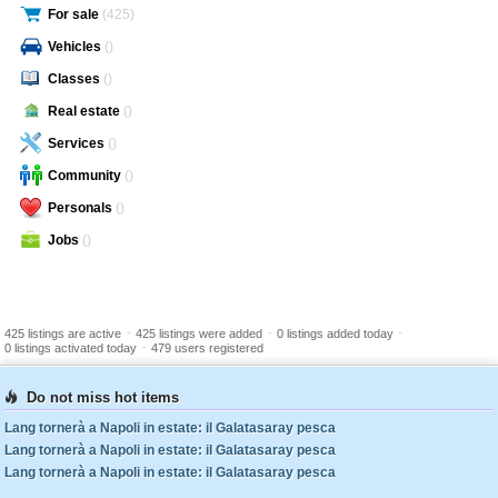
For sale
(425)
Vehicles
()
Classes
()
Real estate
()
Services
()
Community
()
Personals
()
Jobs
()
-
-
-
425 listings are active
425 listings were added
0 listings added today
-
0 listings activated today
479 users registered
Do not miss hot items
Lang tornerà a Napoli in estate: il Galatasaray pesca
Lang tornerà a Napoli in estate: il Galatasaray pesca
Lang tornerà a Napoli in estate: il Galatasaray pesca