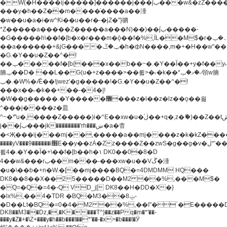
�W(�H��֫��ij���֫��]������j���۫jب���w&�zZ�����i�<�]4���y�Z�Ǯ�[Z����-
���y�h��Z��m����֫����a��涶
�w��u�a�i�w^Ƙi��u��r�-�jZ�"}驷
*Z�����a�����Z�����a���N)��)��۫jب�����-
�G�����h\��f�[b�x�r���m�ǭ��f�%,ÏL��M$�r�܅�ݕ�&���rب��m���-
��a������+&jG����ݕ�ڱ�h�фN����,m�+�H��w"��!
�G.�Y��ؚu�Z��^�!
��ݕ�����f�[b{���x��b��~�.�Y��آ��+y�f��y˫���w�w
腩ݕ��D� ��L�� G(u�+z����>��뢻>�˫�k��*ޚ�ޅ�ݕ顊w腩
ݕ�.�W%�Ǣ��!jwez'�g�����!�G.�Y��ؚu�Z��^�!
���x��˫�k��+��-�4�|!
�W��g�����.�Y��؜���޶���z�l��z�lz��ǫ��욇
^���j����z�⽫
^~�ܶ*'u�,����Z�����)i�^E��xw�u�ڶ֜��+q�,z�ޮ�)��Z��tۆ��ڞ����z�����*Z�Ǭ[ږ'GM3ۺױ������rG�t#��g����j����jk-
j��۫jب���jk��������'rh���ښ�a�杳
�<Җ���ij���mj��,�����a��mj����z�k�kZ�����jx��z���4���
����yV���9������i׫E��y��zȦ�Zz����Z��zwS�g��g�v�ڶ*'��z�l��
뢻4�.�Y��آ�+\��f�[b��h�١ DK0��0�8�D
4��w&���rب��m���-���xw�u��Vڱ�涶
�u�\��b�+n�W.�[��mj����BQ�=4DMDMM HQ���
DK8��8��X��25�����D��M2 ��%,���M$�
�Q=�Q�=4�-Q VD_j[ DK8��H�DD�X�}
�lx%,��4�TDR �BQ�M3��8ݓ-
�D��Lt�
BQ�=0�4�M2 ��%,��I"�`�E�����D��M$�TDH��I7ږǂQ�=1�
DK8��M3��Dz,�,�K����T^}��z��Pq�m�*'��-
���y�Z�+�\Z+���y�h��b���t��*'��-�x>�b���t�Ӯ