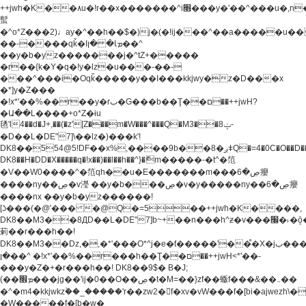
++jwh�K��٨u�!r��x�������^i׫���y�'��^���u�,n�u������y�^��h�ץ�
蟚
�^o*Z���2)♩ay�^��h��$�)j�(�!ij���^��a�����u��
��-����qǩ�Iܡا� �ן��^
��y�b�yz�������j�^tZ+�����
�r��{k�Y�q�!y�lz�u���-��-
���^���i�Oqǩ�����y��I���kkjwy�z�D���x
�*]y�Z���
�!x*'��%��r��y�rب�G���b��Ţ��ם��++jwH?
�Ա��L����+o*Z�ɨu
毢'l4��d�J+,��(�z'[Z���m�W���^���Q�M3��8ݓ-
�D��L�DE"7]\��lz�)���k'!
DK8��554@5!DF��x%,����9b��8�ږǂQ�=4�0C�O��D��L#�4@�L�9D�
DK8��H�DD�X
�����q�!x��)��l��h��^}�ޮm�����-�t^�笵
�V��W0����^�笵qh��u�E�������m���ڝ�6癭
����ny��ڝ�v瀅 ��y�b���ڝ�v�y�����ny��ڝ�6癭
����nx ��y�b�yz������!
[ʖ���(�@'��� �@Q�=5��++jwh�K����,
DK8��M3��8ДD��L�DE"7]b~+��n���h^ƶ�v���׬�˫�ǭ��\�%,��<
䓶��r���h��!
DK8��M3��Dz,�,�*'���O*^j�e�ƭ�����'��֩�X�jب����qǩ�Iܡا�
�ן��^ �!x*'��%��r���h��Ţ��ם��++jwH<*'��-
���y�Z�+�r���h��! DK8��9$� B�J;
(��ܡ׮���jg��'ij�0��O��ڝ�t�M=��}zf��蝂f���&��܅��
�^�m4�kkjwkz۫��_�����'r��zw2�f�xv�vW���f�[bi�ajwezh\
�W�����f�[b�w�