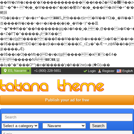
��ߊW�zW�z���'�X�������������k��Z�Z�޶��z��&���]zW�y��z�
⽫^~�ܶ*'�+-*�j�_�W����v*�j�b�鬱Ƨv*�j�_���r�zk�+^�'�
颵韺
YOj�ij��צ~)^�v�z+^�ܩz+���Sڶb���zȳz+�W��YOj�_�W��7��YOj�t���˛��
즸����W�z��~�e=�aⷭ���j�ij�_�W�~)^��⽫
^~�ܶ*'��R��^��ߢ������gjg�z�h��ڙ�,
�,@��� a�I0�<
�+Z�֫t"Ț�^�����ڮ �rX��
�n�z{g{�����֫��B��M��f�z{k�w��� a�I0���n��YhrAb��2�
�9$���M!DD���z{k�w�����)C_rZ,y�^�Ǣ~+,zфM͡��b�
욁����ޖǢ|-
�9$��s�O]��Mb�ǭD�v�z{g{�����ж� c�E4�
(F�����ΝǞr��O��,덞
�ǡy�^�*'���O*^j�e�ƭ�����'y�h��'zw(u�-j۬�G(u��
ES, Navarre
+1 (800) 228-5651
Login
Register
English
Publish your ad for free
Search