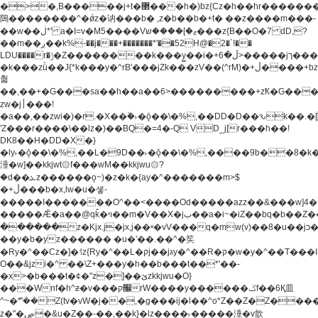
�>�,B�����j+t�޲���h�)bz{Cz�h��hr�������V��O��,����^j۫z�á'(�f�u�^r�b�w�
隝��������^�ǿz�讷���b� ,z�b��b�+t� ��z����m���-
��w��ڶ*' a�I=v�M5����Vޱ�]����ש���z{B��O�7 dD,?
��m��ږ��k%-��j���+�������*'��52H@�2�`!��
LDU����r�ݱ�Z��������k���y͇��i�+ڵ�6>�����jך���!
�k���zǜ��J{*k���y�^rB'���jZk���zV��(^rM)�+ڵ����+bz�k���z�)�+ڵ�rnnX�~�ܶ*'r�
춻
��,��+�G���sa��h��a��6>���������+zҞ�G���
zw�j׀���!
�a��,
��zwi�)�r.�X��۫�˫�ǭ��\�%,��DD�D��ԅk��
'Z���r����\��lz�)��BQ�=4�-Q VD_j[r���h��!
DK8��H�DD�X�}
�ly˫�ǭ��\�%,��L�9D��˫�ǭ��\�%,����9b��8�k�
涶�w]��kkjwt۞f���wM��kkjwu۞?
�d��ܥz������ǫ~)�z�k�{ay�^�������m>$
�+ڵ���b�x,lw�u�솋-
�����I�������O^��<����Od�����azz��&���w]4�
�����Ǣ�a��@qǩ�ױ��m�V��X�jب��a�i~�iZ��bq�b��Z��)���ھ'♨
������z�Kjx.j�jx,j��ʶ�vV���q�mw(v)��8�u��jכ�&��ਞ��f�j�
��y�b�yz������ �u�'��.��^�笶
�Ry�^��Cz�]�˦z{Ry�^��L�קj��jגy�^��R�ק�w�y�^��T���I�<-
O��&jzi�^ ��\Z+���y�h��b���t��*'��-
�x>�b���t�¢�"z�]��ئzkkjwu�O}
���Wnf�h^ƶ�v���׬קrW����y������ݢf��6Қ⽫
^~�ܶ*'��Z(tv�vW�j��,�g���ij�l��^o*Z��Z�Z������ݥ�a�����֫����a��)���q�!y�����W������ky�r��.�*�z��j
z�"�ڝ�&u�Z��-��,��k}�lz����˫�����涶�v歆