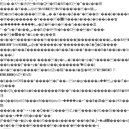
杚(u�.�X�)ߢ)ߢ�vW�Q�4S�M3�81�״��z�l�竮
����.�Y��ثzj/z�vW��)ߢ�vW���\���w腩ݕ
蟶)�zwS�g�{����ݕ�.�Y��ؚu�Z��^���(b~���)�r���m�ǥy�f�M4�'�z����6�M+z����4��^z���L!
�W��g�����.�Y��؜���޶���z�l��z�lz��ǫ��쮛
�ا�����-����۫jب�[Z��m���^j��ji���⽫
^~�ܶ*'u�,F�r��ښ��E@�6N�h��O���x*'���-
��[�׿��?�Laj�-�ǫ��톷
�v�(�����m���'m�֫��ij���֫��]������j���۫jب��&k��y����jk-
���v�t�^tzwi�)���ښǧv�"�����z�"������y�Z�Ǯ�[Z����-
���y�h��Z��������y�h��Z�ǝ��^��m��8�4��ij�v�!zg���a�
�֥ ��L!
�W��g������:�����y�rب�˩��b�+p�)^r������l��B�y�g�����v�,��%��h��-
��ky���{^��+y�^��oz��ʗ������ޮ'�竝��}
�lz���ky������bz{Zu�颻^���z�춽�M0"���8�D 7-
�'��,����ǭnZ�)ಇ$}
�l{��zwO9$���^�����{^��ޞ an�gz����ݶ��ܫz��I7�v�"���L��ֹ�z���h���ꔱ���������ݢe,z�
z{k���
��z{Sʗ���bq�b��� ����W�r�^v��z���ק�����u�M4�M4ҹ�z�q�m���z���w��*'��jX�z��z�Ţ��ם�
涶
�w]��kkjwt۞f���wM��kkjwu۞+����w�+^��$�ꬡ���(rKh��B�y�
朆
���lj�,��"~++z�.�Ǭ��z���rZ,z����z�(rG��G(�ا���+^��$��$z������nz�(rG���^z�_���r(rG���,}
�h��+z۫��-jW(�w��*'��-
jP��{�+�jקu�.��(rG��֫��a��i��^��h�{f�׫�ܩ�+ڵ���b�w]���n��jk?
�d�E� ���������u���'��\���j�>}