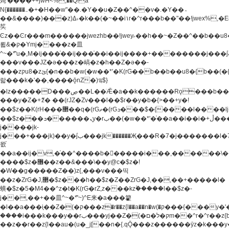
炖'����++jwH<%,��Q!a
N{������܅�+�H��w"��.�Y��ؚu�Z��^��v�.�Y��؞
��&����)���z)ߡ˫�k��(�~��i١r�^r���b��"��!jwex%,�E8t�<#��{Jު
笶
Ͼz��Ͼr���m������jwezhb��!jwey˫��h��~�Z��^��b��
뢻&�ק�Ymj����z�⽫
^~�ܶ*'u�,M�ij���֫��ij���֫��i��ij����+��������j���۫jب���w.���s)����jk-
���v���JZ�ǝ���z�嵪�z�h��Z�ǝ��-
���zקu8�zئ{�n��b�w(�w��*'�K(rG��b��b��u8�{b��(�{l����(�˫����ئy��N)���$~���^�,��+��
랇���k�'��,����ǭnZ�)ಇ$}
�lz�����D���ڝ��L��ֹǢ�a��k������Rǫ���b���v���������zZ�Zt*'��-
���y�Z�+ޮz� ��(rJZ�Zv���l��$r��y�b�{>��+y�!
��$z��K(rH���޲��q�(rGޡ�(rGܖ���$�{����l����lj�������,���ˬ���M4��+y�!
��$z���ܖ������ܢy�rب��(�w��*'�֫��a��i��i�+ڵ���b�w]�����jk-
j����jk-
j���+���jk)��y�۫jب���jk������Җ���R�7�j�������l�7��n)j�v���
뫖֫
��a��ij�v,�֫��^����b������i���,������\
����$z�޶��z��&���\��y@ϲ�$z�!
�W��g�����Z��)z{,���v���띡
��z�ZrG�J,޲�$z���h��$z�Z��ZrG�J,��,��+�����l�
蟥�$z�5�M4��^z�t�K(rG�rZ,z���kz۫�����l��$z�-
j��,��+��⽫^~�ܶ*'~)^E来�a���籊
�l��a���i֛��Z�(�ק���z�r��z{l��a��n�w(�ק���{���y�'����,޲��zw(�ק�����������ޮ�+
����i���k���y��rب���yj��Z�(�ק�ל�םm��^r�^r��z{b}
��z��r��z{l��au�(u�_j[��n�{.qǬ���z������ȳz�k���y�y�޶��z��&���p�+^~)^�