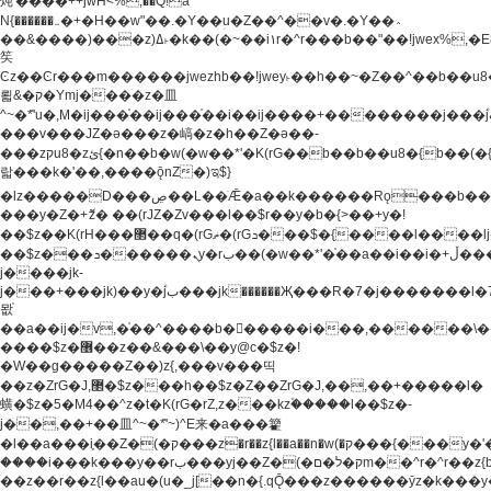
炖'����++jwH<%,��Q!a
N{������܅�+�H��w"��.�Y��ؚu�Z��^��v�.�Y��؞
��&����)���z)ߡ˫�k��(�~��i١r�^r���b��"��!jwex%,�E8t�<#��{Jު
笶
Ͼz��Ͼr���m������jwezhb��!jwey˫��h��~�Z��^��b��
뢻&�ק�Ymj����z�⽫
^~�ܶ*'u�,M�ij���֫��ij���֫��i��ij����+��������j���۫jب���w.���s)����jk-
���v���JZ�ǝ���z�嵪�z�h��Z�ǝ��-
���zקu8�zئ{�n��b�w(�w��*'�K(rG��b��b��u8�{b��(�{l����(�˫����ئy��N)���$~���^�,��+��
랇���k�'��,����ǭnZ�)ಇ$}
�lz�����D���ڝ��L��ֹǢ�a��k������Rǫ���b���v���������zZ�Zt*'��-
���y�Z�+ޮz� ��(rJZ�Zv���l��$r��y�b�{>��+y�!
��$z��K(rH���޲��q�(rGޡ�(rGܖ���$�{����l����lj�������,���ˬ���M4��+y�!
��$z���ܖ������ܢy�rب��(�w��*'�֫��a��i��i�+ڵ���b�w]�����jk-
j����jk-
j���+���jk)��y�۫jب���jk������Җ���R�7�j�������l�7��n)j�v���
뫖֫
��a��ij�v,�֫��^����b������i���,������\
����$z�޶��z��&���\��y@ϲ�$z�!
�W��g�����Z��)z{,���v���띡
��z�ZrG�J,޲�$z���h��$z�Z��ZrG�J,��,��+�����l�
蟥�$z�5�M4��^z�t�K(rG�rZ,z���kz۫�����l��$z�-
j��,��+��⽫^~�ܶ*'~)^E来�a���籊
�l��a���i֛��Z�(�ק���z�r��z{l��a��n�w(�ק���{���y�'����,޲��zw(�ק�����������ޮ�+
����i���k���y��rب���yj��Z�(�ק�ל�םm��^r�^r��z{b}
��z��r��z{l��au�(u�_j[��n�{.qǬ���z������ȳz�k���y�y�޶��z��&���p�+^~)^�