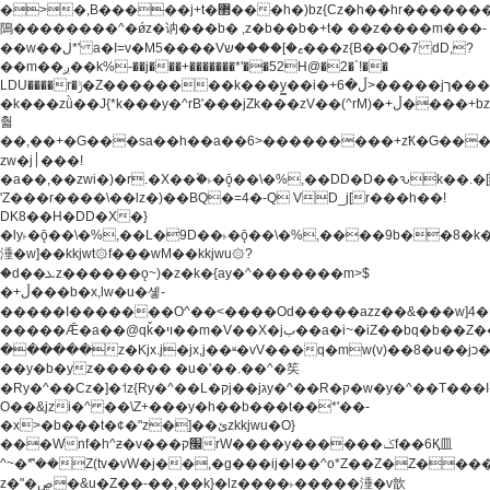
�>�,B�����j+t�޲���h�)bz{Cz�h��hr�������V��O��,����^j۫z�á'(�f�u�^r�b�w�
隝��������^�ǿz�讷���b� ,z�b��b�+t� ��z����m���-
��w��ڶ*' a�I=v�M5����Vޱ�]����ש���z{B��O�7 dD,?
��m��ږ��k%-��j���+�������*'��52H@�2�`!��
LDU����r�ݱ�Z��������k���y͇��i�+ڵ�6>�����jך���!
�k���zǜ��J{*k���y�^rB'���jZk���zV��(^rM)�+ڵ����+bz�k���z�)�+ڵ�rnnX�~�ܶ*'r�
춻
��,��+�G���sa��h��a��6>���������+zҞ�G���
zw�j׀���!
�a��,
��zwi�)�r.�X��۫�˫�ǭ��\�%,��DD�D��ԅk��
'Z���r����\��lz�)��BQ�=4�-Q VD_j[r���h��!
DK8��H�DD�X�}
�ly˫�ǭ��\�%,��L�9D��˫�ǭ��\�%,����9b��8�k�
涶�w]��kkjwt۞f���wM��kkjwu۞?
�d��ܥz������ǫ~)�z�k�{ay�^�������m>$
�+ڵ���b�x,lw�u�솋-
�����I�������O^��<����Od�����azz��&���w]4�
�����Ǣ�a��@qǩ�ױ��m�V��X�jب��a�i~�iZ��bq�b��Z��)���ھ'♨
������z�Kjx.j�jx,j��ʶ�vV���q�mw(v)��8�u��jכ�&��ਞ��f�j�
��y�b�yz������ �u�'��.��^�笶
�Ry�^��Cz�]�˦z{Ry�^��L�קj��jגy�^��R�ק�w�y�^��T���I�<-
O��&jzi�^ ��\Z+���y�h��b���t��*'��-
�x>�b���t�¢�"z�]��ئzkkjwu�O}
���Wnf�h^ƶ�v���׬קrW����y������ݢf��6Қ⽫
^~�ܶ*'��Z(tv�vW�j��,�g���ij�l��^o*Z��Z�Z������ݥ�a�����֫����a��)���q�!y�����W������ky�r��.�*�z��j
z�"�ڝ�&u�Z��-��,��k}�lz����˫�����涶�v歆