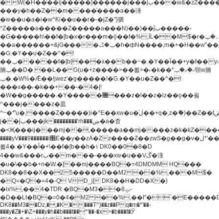
�W(�H��֫��ij���֫��]������j���۫jب���w&�zZ�����i�<�]4���y�Z�Ǯ�[Z����-
���y�h��Z��m����֫����a��涶
�w��u�a�i�w^Ƙi��u��r�-�jZ�"}驷
*Z�����a�����Z�����a���N)��)��۫jب�����-
�G�����h\��f�[b�x�r���m�ǭ��f�%,ÏL��M$�r�܅�ݕ�&���rب��m���-
��a������+&jG����ݕ�ڱ�h�фN����,m�+�H��w"��!
�G.�Y��ؚu�Z��^�!
��ݕ�����f�[b{���x��b��~�.�Y��آ��+y�f��y˫���w�w
腩ݕ��D� ��L�� G(u�+z����>��뢻>�˫�k��*ޚ�ޅ�ݕ顊w腩
ݕ�.�W%�Ǣ��!jwez'�g�����!�G.�Y��ؚu�Z��^�!
���x��˫�k��+��-�4�|!
�W��g�����.�Y��؜���޶���z�l��z�lz��ǫ��욇
^���j����z�⽫
^~�ܶ*'u�,����Z�����)i�^E��xw�u�ڶ֜��+q�,z�ޮ�)��Z��tۆ��ڞ����z�����*Z�Ǭ[ږ'GM3ۺױ������rG�t#��g����j����jk-
j��۫jب���jk��������'rh���ښ�a�杳
�<Җ���ij���mj��,�����a��mj����z�k�kZ�����jx��z���4���
����yV���9������i׫E��y��zȦ�Zz����Z��zwS�g��g�v�ڶ*'��z�l��
뢻4�.�Y��آ�+\��f�[b��h�١ DK0��0�8�D
4��w&���rب��m���-���xw�u��Vڱ�涶
�u�\��b�+n�W.�[��mj����BQ�=4DMDMM HQ���
DK8��8��X��25�����D��M2 ��%,���M$�
�Q=�Q�=4�-Q VD_j[ DK8��H�DD�X�}
�lx%,��4�TDR �BQ�M3��8ݓ-
�D��Lt�
BQ�=0�4�M2 ��%,��I"�`�E�����D��M$�TDH��I7ږǂQ�=1�
DK8��M3��Dz,�,�K����T^}��z��Pq�m�*'��-
���y�Z�+�\Z+���y�h��b���t��*'��-�x>�b���t�Ӯ