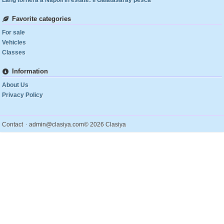
Lang tornerà a Napoli in estate: il Galatasaray pesca
Favorite categories
For sale
Vehicles
Classes
Information
About Us
Privacy Policy
.
Contact
admin@clasiya.com
© 2026 Clasiya