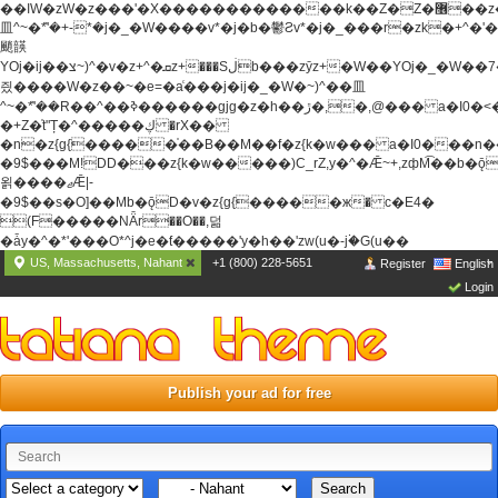
��ߊW�zW�z���'�X�������������k��Z�Z�޶��z��&���]zW�y��z�
⽫^~�ܶ*'�+-*�j�_�W����v*�j�b�鬱Ƨv*�j�_���r�zk�+^�'�
颵韺
YOj�ij��צ~)^�v�z+^�ܩz+���Sڶb���zȳz+�W��YOj�_�W��7��YOj�t���˛��
즸����W�z��~�e=�aⷭ���j�ij�_�W�~)^��⽫
^~�ܶ*'��R��^��ߢ������gjg�z�h��ڙ�,
�,@��� a�I0�<
�+Z�֫t"Ț�^�����ڮ �rX��
�n�z{g{�����֫��B��M��f�z{k�w��� a�I0���n��YhrAb��2�
�9$���M!DD���z{k�w�����)C_rZ,y�^�Ǣ~+,zфM͡��b�
욁����ޖǢ|-
�9$��s�O]��Mb�ǭD�v�z{g{�����ж� c�E4�
(F�����ΝǞr��O��,덞
�ǡy�^�*'���O*^j�e�ƭ�����'y�h��'zw(u�-j۬�G(u��
US, Massachusetts, Nahant
+1 (800) 228-5651
Register
English
Login
Publish your ad for free
Search