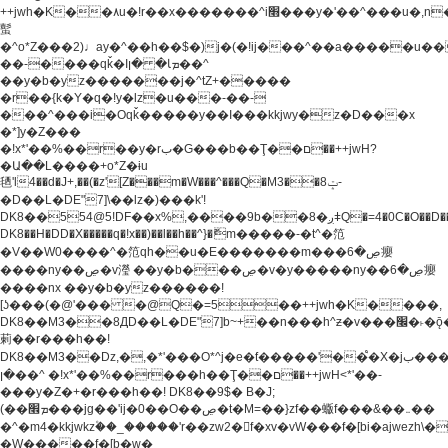
++jwh�K��٨u�!r��x�������^i׫���y�'��^���u�,n�u������y�^��h�ץ�
蟚
�^o*Z���2)♩ay�^��h��$�)j�(�!ij���^��a�����u��
��-����qǩ�Iܡا� �ן��^
��y�b�yz�������j�^tZ+�����
�r��{k�Y�q�!y�lz�u���-��-
���^���i�Oqǩ�����y��I���kkjwy�z�D���x
�*]y�Z���
�!x*'��%��r��y�rب�G���b��Ţ��ם��++jwH?
�Ա��L����+o*Z�ɨu
毢'l4��d�J+,��(�z'[Z���m�W���^���Q�M3��8ݓ-
�D��L�DE"7]\��lz�)���k'!
DK8��554@5!DF��x%,����9b��8�ږǂQ�=4�0C�O��D��L#�4@�L�9D�
DK8��H�DD�X
�����q�!x��)��l��h��^}�ޮm�����-�t^�笵
�V��W0����^�笵qh��u�E�������m���ڝ�6癭
����ny��ڝ�v瀅 ��y�b���ڝ�v�y�����ny��ڝ�6癭
����nx ��y�b�yz������!
[ʖ���(�@'��� �@Q�=5��++jwh�K����,
DK8��M3��8ДD��L�DE"7]b~+��n���h^ƶ�v���׬�˫�ǭ��\�%,��<
䓶��r���h��!
DK8��M3��Dz,�,�*'���O*^j�e�ƭ�����'��֩�X�jب����qǩ�Iܡا�
�ן��^ �!x*'��%��r���h��Ţ��ם��++jwH<*'��-
���y�Z�+�r���h��! DK8��9$� B�J;
(��ܡ׮���jg��'ij�0��O��ڝ�t�M=��}zf��蝂f���&��܅��
�^�m4�kkjwkz۫��_�����'r��zw2�f�xv�vW���f�[bi�ajwezh\
�W�����f�[b�w�