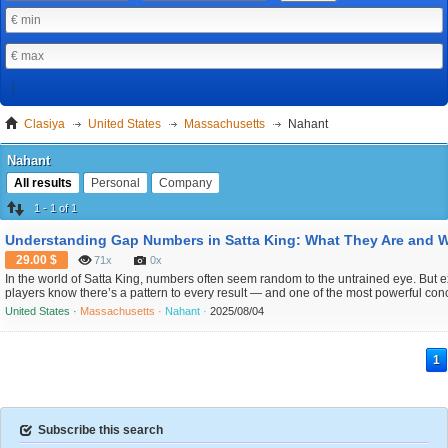
Clasiya
United States
Massachusetts
Nahant
Nahant
All results
Personal
Company
1 - 1 of 1
29.00 $
71x
0x
In the world of Satta King, numbers often seem random to the untrained eye. But 
players know there’s a pattern to every result — and one of the most powerful co
accurate guessing is the gap number. This article will explain what gap numbers 
United States ·
Massachusetts ·
Nahant ·
2025/08/04
work, and how to use them effectively to increase your chances of winn...
1
Subscribe this search