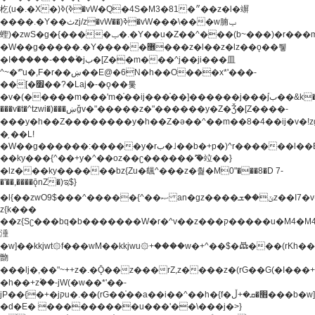
杚(u�.�X�)ߢ)ߢ�vW�Q�4S�M3�81�״��z�l�竮
����.�Y��ثzj/z�vW��)ߢ�vW���\���w腩ݕ
蟶)�zwS�g�{����ݕ�.�Y��ؚu�Z��^���(b~���)�r���m�ǥy�f�M4�'�z����6�M+z����4��^z���L!
�W��g�����.�Y��؜���޶���z�l��z�lz��ǫ��쮛
�ا�����-����۫jب�[Z��m���^j��ji���⽫
^~�ܶ*'u�,F�r��ښ��E@�6N�h��O���x*'���-
��[�׿��?�Laj�-�ǫ��톷
�v�(�����m���'m�֫��ij���֫��]������j���۫jب��&k��y����jk-
���v�t�^tzwi�)���ښǧv�"�����z�"������y�Z�Ǯ�[Z����-
���y�h��Z��������y�h��Z�ǝ��^��m��8�4��ij�v�!zg���a�
�֥ ��L!
�W��g������:�����y�rب�˩��b�+p�)^r������l��B�y�g�����v�,��%��h��-
��ky���{^��+y�^��oz��ʗ������ޮ'�竝��}
�lz���ky������bz{Zu�颻^���z�춽�M0"���8�D 7-
�'��,����ǭnZ�)ಇ$}
�l{��zwO9$���^�����{^��ޞ an�gz����ݶ��ܫz��I7�v�"���L��ֹ�z���h���ꔱ���������ݢe,z�
z{k���
��z{Sʗ���bq�b��� ����W�r�^v��z���ק�����u�M4�M4ҹ�z�q�m���z���w��*'��jX�z��z�Ţ��ם�
涶
�w]��kkjwt۞f���wM��kkjwu۞+����w�+^��$�ꬡ���(rKh��B�y�
朆
���lj�,��"~++z�.�Ǭ��z���rZ,z����z�(rG��G(�ا���+^��$��$z������nz�(rG���^z�_���r(rG���,}
�h��+z۫��-jW(�w��*'��-
jP��{�+�jקu�.��(rG��֫��a��i��^��h�{f�׫�ܩ�+ڵ���b�w]���n��jk?
�d�E� ���������u���'��\���j�>}