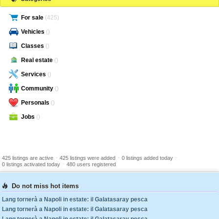
For sale
(425)
Vehicles
()
Classes
()
Real estate
()
Services
()
Community
()
Personals
()
Jobs
()
-
-
-
425 listings are active
425 listings were added
0 listings added today
-
0 listings activated today
480 users registered
Do not miss hot items
Lang tornerà a Napoli in estate: il Galatasaray pesca
Lang tornerà a Napoli in estate: il Galatasaray pesca